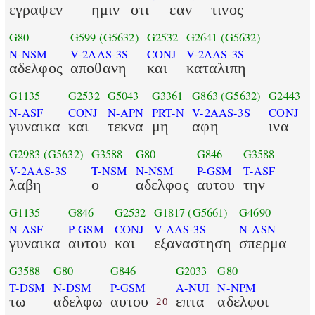
εγραψεν
ημιν
οτι
εαν
τινος
G80
G599
(G5632)
G2532
G2641
(G5632)
N-NSM
V-2AAS-3S
CONJ
V-2AAS-3S
αδελφος
αποθανη
και
καταλιπη
G1135
G2532
G5043
G3361
G863
(G5632)
G2443
N-ASF
CONJ
N-APN
PRT-N
V-2AAS-3S
CONJ
γυναικα
και
τεκνα
μη
αφη
ινα
G2983
(G5632)
G3588
G80
G846
G3588
V-2AAS-3S
T-NSM
N-NSM
P-GSM
T-ASF
λαβη
ο
αδελφος
αυτου
την
G1135
G846
G2532
G1817
(G5661)
G4690
N-ASF
P-GSM
CONJ
V-AAS-3S
N-ASN
γυναικα
αυτου
και
εξαναστηση
σπερμα
G3588
G80
G846
G2033
G80
T-DSM
N-DSM
P-GSM
A-NUI
N-NPM
τω
αδελφω
αυτου
επτα
αδελφοι
20