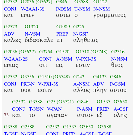
G2532
G2036
(G5627)
G846
G3588
G1122
CONJ
V-2AAI-3S
P-DSM
T-NSM
N-NSM
και
ειπεν
αυτω
ο
γραμματευς
G2573
G1320
G1909
G225
ADV
N-VSM
PREP
N-GSF
καλως
διδασκαλε
επ
αληθειας
G2036
(G5627)
G3754
G1520
G1510
(G5748)
G2316
V-2AAI-2S
CONJ
A-NSM
V-PXI-3S
N-NSM
ειπας
οτι
εις
εστιν
θεος
G2532
G3756
G1510
(G5748)
G243
G4133
G846
CONJ
PRT-N
V-PXI-3S
A-NSM
ADV
P-GSM
και
ουκ
εστιν
αλλος
πλην
αυτου
G2532
G3588
G25
(G5721)
G846
G1537
G3650
CONJ
T-NSN
V-PAN
P-ASM
PREP
A-GSF
και
το
αγαπαν
αυτον
εξ
ολης
33
G3588
G2588
G2532
G1537
G3650
G3588
T-GSF
N-GSF
CONJ
PREP
A-GSF
T-GSF