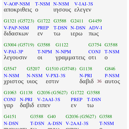
V-AOP-NSM
T-NSM
N-NSM
V-IAI-3S
αποκριθεις
ο
ιησους
ελεγεν
G1321
(G5723)
G1722
G3588
G2411
G4459
V-PAP-NSM
PREP
T-DSN
N-DSN
ADV-I
διδασκων
εν
τω
ιερω
πως
G3004
(G5719)
G3588
G1122
G3754
G3588
V-PAI-3P
T-NPM
N-NPM
CONJ
T-NSM
λεγουσιν
οι
γραμματεις
οτι
ο
G5547
G5207
G1510
(G5748)
G1138
G846
N-NSM
N-NSM
V-PXI-3S
N-PRI
P-NSM
χριστος
υιος
εστιν
δαβιδ
αυτος
36
G1063
G1138
G2036
(G5627)
G1722
G3588
CONJ
N-PRI
V-2AAI-3S
PREP
T-DSN
γαρ
δαβιδ
ειπεν
εν
τω
G4151
G3588
G40
G2036
(G5627)
G3588
N-DSN
T-DSN
A-DSN
V-2AAI-3S
T-NSM
πνευματι
τω
αγιω
ειπεν
ο