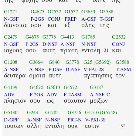
G1271
G4675
G2532
G1537
G3650
G3588
N-GSF
P-2GS
CONJ
PREP
A-GSF
T-GSF
διανοιας
σου
και
εξ
ολης
της
G2479
G4675
G3778
G4413
G1785
G2532
N-GSF
P-2GS
D-NSF
A-NSF
N-NSF
CONJ
ισχυος
σου
αυτη
πρωτη
εντολη
και
31
G1208
G3664
G846
G3778
G25
(G5692)
G3588
A-NSF
A-NSF
P-DSF
D-NSF
V-FAI-2S
T-ASM
δευτερα
ομοια
αυτη
αγαπησεις
τον
G4139
G4675
G5613
G4572
G3187
ADV
P-2GS
ADV
F-2ASM
A-NSF-C
πλησιον
σου
ως
σεαυτον
μειζων
G5130
G243
G1785
G3756
G1510
(G5748)
D-GPF
A-NSF
N-NSF
PRT-N
V-PXI-3S
τουτων
αλλη
εντολη
ουκ
εστιν
32