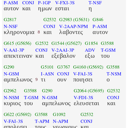
P-ASM
CONJ
P-1GP
V-FXI-3S
T-NSF
αυτον
και
ημων
εσται
η
G2817
G2532
G2983
(G5631)
G846
N-NSF
CONJ
V-2AAP-NPM
P-ASM
κληρονομια
και
λαβοντες
αυτον
8
G615
(G5656)
G2532
G1544
(G5627)
G1854
G3588
V-AAI-3P
CONJ
V-2AAI-3P
ADV
T-GSM
απεκτειναν
και
εξεβαλον
εξω
του
G290
G5101
G3767
G4160
(G5692)
G3588
N-GSM
I-ASN
CONJ
V-FAI-3S
T-NSM
αμπελωνος
τι
ουν
ποιησει
ο
9
G2962
G3588
G290
G2064
(G5695)
G2532
N-NSM
T-GSM
N-GSM
V-FDI-3S
CONJ
κυριος
του
αμπελωνος
ελευσεται
και
G622
(G5692)
G3588
G1092
G2532
V-FAI-3S
T-APM
N-APM
CONJ
απολεσει
τους
γεωργους
και