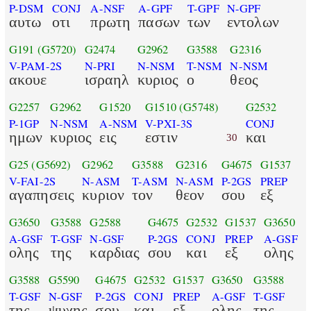
P-DSM
CONJ
A-NSF
A-GPF
T-GPF
N-GPF
αυτω
οτι
πρωτη
πασων
των
εντολων
G191
(G5720)
G2474
G2962
G3588
G2316
V-PAM-2S
N-PRI
N-NSM
T-NSM
N-NSM
ακουε
ισραηλ
κυριος
ο
θεος
G2257
G2962
G1520
G1510
(G5748)
G2532
P-1GP
N-NSM
A-NSM
V-PXI-3S
CONJ
ημων
κυριος
εις
εστιν
και
30
G25
(G5692)
G2962
G3588
G2316
G4675
G1537
V-FAI-2S
N-ASM
T-ASM
N-ASM
P-2GS
PREP
αγαπησεις
κυριον
τον
θεον
σου
εξ
G3650
G3588
G2588
G4675
G2532
G1537
G3650
A-GSF
T-GSF
N-GSF
P-2GS
CONJ
PREP
A-GSF
ολης
της
καρδιας
σου
και
εξ
ολης
G3588
G5590
G4675
G2532
G1537
G3650
G3588
T-GSF
N-GSF
P-2GS
CONJ
PREP
A-GSF
T-GSF
της
ψυχης
σου
και
εξ
ολης
της