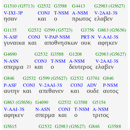
G1510
(G5713)
G2532
G3588
G4413
G2983
(G5627)
V-IXI-3P
CONJ
T-NSM
A-NSM
V-2AAI-3S
ησαν
και
ο
πρωτος
ελαβεν
G1135
G2532
G599
(G5723)
G3756
G863
(G5656)
N-ASF
CONJ
V-PAP-NSM
PRT-N
V-AAI-3S
γυναικα
και
αποθνησκων
ουκ
αφηκεν
G4690
G2532
G3588
G1208
G2983
(G5627)
N-ASN
CONJ
T-NSM
A-NSM
V-2AAI-3S
σπερμα
και
ο
δευτερος
ελαβεν
21
G846
G2532
G599
(G5627)
G2532
G3761
G846
P-ASF
CONJ
V-2AAI-3S
CONJ
ADV
P-NSM
αυτην
και
απεθανεν
και
ουδε
αυτος
G863
(G5656)
G4690
G2532
G3588
G5154
V-AAI-3S
N-ASN
CONJ
T-NSM
A-NSM
αφηκεν
σπερμα
και
ο
τριτος
G5615
G2532
G2983
(G5627)
G846
G3588