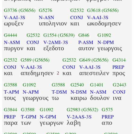
G3736
(G5656)
G5276
G2532
G3618
(G5656)
V-AAI-3S
N-ASN
CONJ
V-AAI-3S
ωρυξεν
υποληνιον
και
ωκοδομησεν
G4444
G2532
G1554
(G5639)
G846
G1092
N-ASM
CONJ
V-2AMI-3S
P-ASM
N-DPM
πυργον
και
εξεδοτο
αυτον
γεωργοις
G2532
G589
(G5656)
G2532
G649
(G5656)
G4314
CONJ
V-AAI-3S
CONJ
V-AAI-3S
PREP
και
απεδημησεν
και
απεστειλεν
προς
2
G3588
G1092
G3588
G2540
G1401
G2443
T-APM
N-APM
T-DSM
N-DSM
N-ASM
CONJ
τους
γεωργους
τω
καιρω
δουλον
ινα
G3844
G3588
G1092
G2983
(G5632)
G575
PREP
T-GPM
N-GPM
V-2AAS-3S
PREP
παρα
των
γεωργων
λαβη
απο