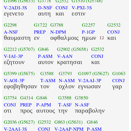
G1096
(G5633)
G3778
G2532
G1510
(G5748)
V-2ADI-3S
D-NSF
CONJ
V-PXI-3S
εγενετο
αυτη
και
εστιν
G2298
G1722
G3788
G2257
G2532
A-NSF
PREP
N-DPM
P-1GP
CONJ
θαυμαστη
εν
οφθαλμοις
ημων
και
12
G2212
(G5707)
G846
G2902
(G5658)
G2532
V-IAI-3P
P-ASM
V-AAN
CONJ
εζητουν
αυτον
κρατησαι
και
G5399
(G5675)
G3588
G3793
G1097
(G5627)
G1063
V-AOI-3P
T-ASM
N-ASM
V-2AAI-3P
CONJ
εφοβηθησαν
τον
οχλον
εγνωσαν
γαρ
G3754
G4314
G846
G3588
G3850
CONJ
PREP
P-APM
T-ASF
N-ASF
οτι
προς
αυτους
την
παραβολην
G2036
(G5627)
G2532
G863
(G5631)
G846
V-2AAI-3S
CONJ
V-2AAP-NPM
P-ASM