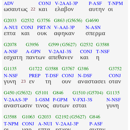
ADV
CONJ
V-2AAI-3P
P-ASF
T-NPM
ωσαυτως
και
ελαβον
αυτην
οι
22
G2033
G2532
G3756
G863
(G5656)
G4690
A-NUI
CONJ
PRT-N
V-AAI-3P
N-ASN
επτα
και
ουκ
αφηκαν
σπερμα
G2078
G3956
G599
(G5627)
G2532
G3588
A-NSF
A-GPN
V-2AAI-3S
CONJ
T-NSF
εσχατη
παντων
απεθανεν
και
η
G1135
G1722
G3588
G3767
G386
G3752
N-NSF
PREP
T-DSF
CONJ
N-DSF
CONJ
γυνη
εν
τη
ουν
αναστασει
οταν
23
G450
(G5632)
G5101
G846
G1510
(G5704)
G1135
V-2AAS-3P
I-GSM
P-GPM
V-FXI-3S
N-NSF
αναστωσιν
τινος
αυτων
εσται
γυνη
G3588
G1063
G2033
G2192
(G5627)
G846
T-NPM
CONJ
A-NUI
V-2AAI-3P
P-ASF
οι
γαρ
επτα
εσχον
αυτην