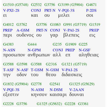
G1510
(G5748)
G2532
G3756
G3199
(G5904)
G4671
V-PXI-2S
CONJ
PRT-N
V-PQI-3S
P-2DS
ει
και
ου
μελει
σοι
G4012
G3762
G3756
G1063
G991
(G5719)
G1519
PREP
A-GSM
PRT-N
CONJ
V-PAI-2S
PREP
περι
ουδενος
ου
γαρ
βλεπεις
εις
G4383
G444
G235
G1909
G225
N-ASN
N-GPM
CONJ
PREP
N-GSF
προσωπον
ανθρωπων
αλλ
επ
αληθειας
G3588
G3598
G3588
G2316
G1321
(G5719)
T-ASF
N-ASF
T-GSM
N-GSM
V-PAI-2S
την
οδον
του
θεου
διδασκεις
G1832
(G5904)
G2778
G2541
G1325
(G5629)
V-PQI-3S
N-ASM
N-DSM
V-2AAN
εξεστιν
κηνσον
καισαρι
δουναι
G2228
G3756
G1325
(G5632)
G2228
G3361