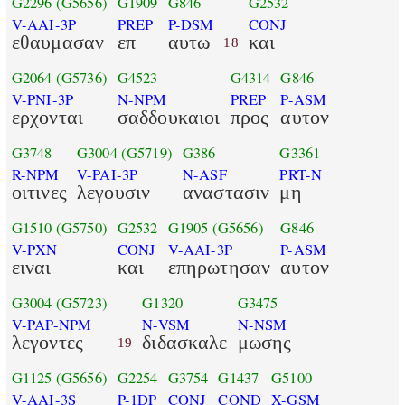
G2296
(G5656)
G1909
G846
G2532
V-AAI-3P
PREP
P-DSM
CONJ
εθαυμασαν
επ
αυτω
και
18
G2064
(G5736)
G4523
G4314
G846
V-PNI-3P
N-NPM
PREP
P-ASM
ερχονται
σαδδουκαιοι
προς
αυτον
G3748
G3004
(G5719)
G386
G3361
R-NPM
V-PAI-3P
N-ASF
PRT-N
οιτινες
λεγουσιν
αναστασιν
μη
G1510
(G5750)
G2532
G1905
(G5656)
G846
V-PXN
CONJ
V-AAI-3P
P-ASM
ειναι
και
επηρωτησαν
αυτον
G3004
(G5723)
G1320
G3475
V-PAP-NPM
N-VSM
N-NSM
λεγοντες
διδασκαλε
μωσης
19
G1125
(G5656)
G2254
G3754
G1437
G5100
V-AAI-3S
P-1DP
CONJ
COND
X-GSM