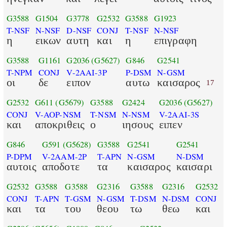
G3588
G1504
G3778
G2532
G3588
G1923
T-NSF
N-NSF
D-NSF
CONJ
T-NSF
N-NSF
η
εικων
αυτη
και
η
επιγραφη
G3588
G1161
G2036
(G5627)
G846
G2541
T-NPM
CONJ
V-2AAI-3P
P-DSM
N-GSM
οι
δε
ειπον
αυτω
καισαρος
17
G2532
G611
(G5679)
G3588
G2424
G2036
(G5627)
CONJ
V-AOP-NSM
T-NSM
N-NSM
V-2AAI-3S
και
αποκριθεις
ο
ιησους
ειπεν
G846
G591
(G5628)
G3588
G2541
G2541
P-DPM
V-2AAM-2P
T-APN
N-GSM
N-DSM
αυτοις
αποδοτε
τα
καισαρος
καισαρι
G2532
G3588
G3588
G2316
G3588
G2316
G2532
CONJ
T-APN
T-GSM
N-GSM
T-DSM
N-DSM
CONJ
και
τα
του
θεου
τω
θεω
και