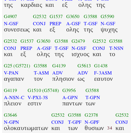
της
καρδιας
και
εξ
ολης
της
G4907
G2532
G1537
G3650
G3588
G5590
N-GSF
CONJ
PREP
A-GSF
T-GSF
N-GSF
συνεσεως
και
εξ
ολης
της
ψυχης
G2532
G1537
G3650
G3588
G2479
G2532
G3588
CONJ
PREP
A-GSF
T-GSF
N-GSF
CONJ
T-NSN
και
εξ
ολης
της
ισχυος
και
το
G25
(G5721)
G3588
G4139
G5613
G1438
V-PAN
T-ASM
ADV
ADV
F-3ASM
αγαπαν
τον
πλησιον
ως
εαυτον
G4119
G1510
(G5748)
G3956
G3588
A-NSN-C
V-PXI-3S
A-GPN
T-GPN
πλειον
εστιν
παντων
των
G3646
G2532
G3588
G2378
G2532
N-GPN
CONJ
T-GPF
N-GPF
CONJ
ολοκαυτωματων
και
των
θυσιων
και
34