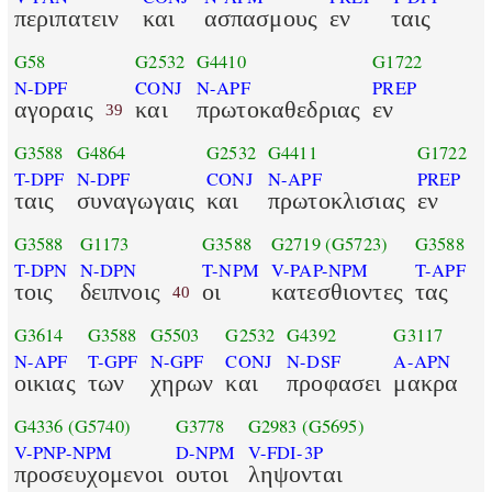
περιπατειν
και
ασπασμους
εν
ταις
G58
G2532
G4410
G1722
N-DPF
CONJ
N-APF
PREP
αγοραις
και
πρωτοκαθεδριας
εν
39
G3588
G4864
G2532
G4411
G1722
T-DPF
N-DPF
CONJ
N-APF
PREP
ταις
συναγωγαις
και
πρωτοκλισιας
εν
G3588
G1173
G3588
G2719
(G5723)
G3588
T-DPN
N-DPN
T-NPM
V-PAP-NPM
T-APF
τοις
δειπνοις
οι
κατεσθιοντες
τας
40
G3614
G3588
G5503
G2532
G4392
G3117
N-APF
T-GPF
N-GPF
CONJ
N-DSF
A-APN
οικιας
των
χηρων
και
προφασει
μακρα
G4336
(G5740)
G3778
G2983
(G5695)
V-PNP-NPM
D-NPM
V-FDI-3P
προσευχομενοι
ουτοι
ληψονται