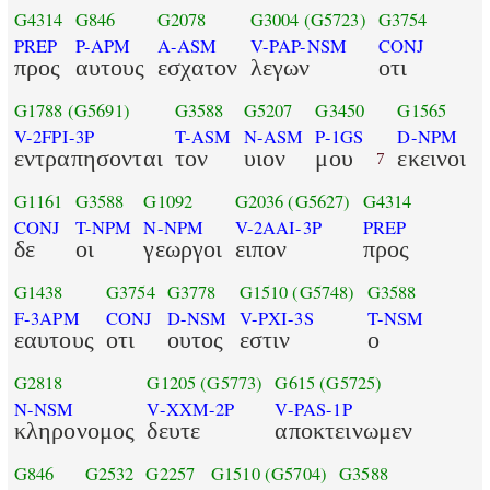
G4314
G846
G2078
G3004
(G5723)
G3754
PREP
P-APM
A-ASM
V-PAP-NSM
CONJ
προς
αυτους
εσχατον
λεγων
οτι
G1788
(G5691)
G3588
G5207
G3450
G1565
V-2FPI-3P
T-ASM
N-ASM
P-1GS
D-NPM
εντραπησονται
τον
υιον
μου
εκεινοι
7
G1161
G3588
G1092
G2036
(G5627)
G4314
CONJ
T-NPM
N-NPM
V-2AAI-3P
PREP
δε
οι
γεωργοι
ειπον
προς
G1438
G3754
G3778
G1510
(G5748)
G3588
F-3APM
CONJ
D-NSM
V-PXI-3S
T-NSM
εαυτους
οτι
ουτος
εστιν
ο
G2818
G1205
(G5773)
G615
(G5725)
N-NSM
V-XXM-2P
V-PAS-1P
κληρονομος
δευτε
αποκτεινωμεν
G846
G2532
G2257
G1510
(G5704)
G3588