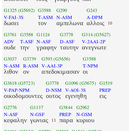
G1325
(G5692)
G3588
G290
G243
V-FAI-3S
T-ASM
N-ASM
A-DPM
δωσει
τον
αμπελωνα
αλλοις
10
G3761
G3588
G1124
G3778
G314
(G5627)
ADV
T-ASF
N-ASF
D-ASF
V-2AAI-2P
ουδε
την
γραφην
ταυτην
ανεγνωτε
G3037
G3739
G593
(G5656)
G3588
N-ASM
R-ASM
V-AAI-3P
T-NPM
λιθον
ον
απεδοκιμασαν
οι
G3618
(G5723)
G3778
G1096
(G5675)
G1519
V-PAP-NPM
D-NSM
V-AOI-3S
PREP
οικοδομουντες
ουτος
εγενηθη
εις
G2776
G1137
G3844
G2962
N-ASF
N-GSF
PREP
N-GSM
κεφαλην
γωνιας
παρα
κυριου
11