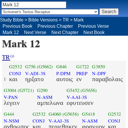
Study Bible
>
Bible Versions
>
TR
>
Mark
Previous Book
Previous Chapter
Previous Verse
Mark 12
Next Verse
Next Chapter
Next Book
Mark 12
TR
(i)
G2532
G756
(G5662)
G846
G1722
G3850
CONJ
V-ADI-3S
P-DPM
PREP
N-DPF
και
ηρξατο
αυτοις
εν
παραβολαις
1
G3004
(G5721)
G290
G5452
(G5656)
V-PAN
N-ASM
V-AAI-3S
λεγειν
αμπελωνα
εφυτευσεν
G444
G2532
G4060
(G5656)
G5418
G2532
N-NSM
CONJ
V-AAI-3S
N-ASM
CONJ
ανθρωπος
και
περιεθηκεν
φραγμον
και