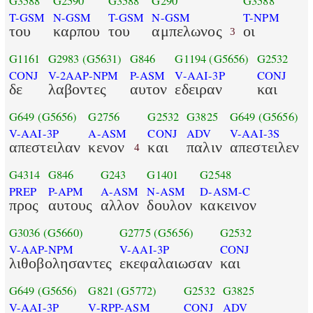
G3588
G2590
G3588
G290
G3588
T-GSM
N-GSM
T-GSM
N-GSM
T-NPM
του
καρπου
του
αμπελωνος
οι
3
G1161
G2983
(G5631)
G846
G1194
(G5656)
G2532
CONJ
V-2AAP-NPM
P-ASM
V-AAI-3P
CONJ
δε
λαβοντες
αυτον
εδειραν
και
G649
(G5656)
G2756
G2532
G3825
G649
(G5656)
V-AAI-3P
A-ASM
CONJ
ADV
V-AAI-3S
απεστειλαν
κενον
και
παλιν
απεστειλεν
4
G4314
G846
G243
G1401
G2548
PREP
P-APM
A-ASM
N-ASM
D-ASM-C
προς
αυτους
αλλον
δουλον
κακεινον
G3036
(G5660)
G2775
(G5656)
G2532
V-AAP-NPM
V-AAI-3P
CONJ
λιθοβολησαντες
εκεφαλαιωσαν
και
G649
(G5656)
G821
(G5772)
G2532
G3825
V-AAI-3P
V-RPP-ASM
CONJ
ADV