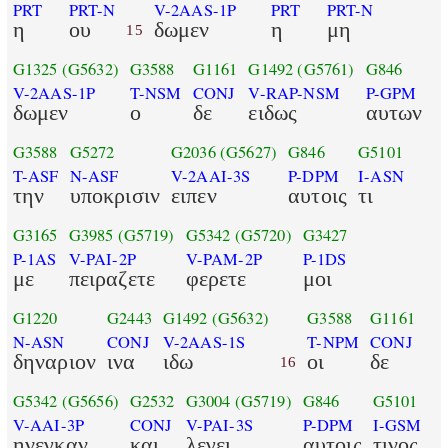
PRT
PRT-N
V-2AAS-1P
PRT
PRT-N
η
ου
δωμεν
η
μη
15
G1325
(G5632)
G3588
G1161
G1492
(G5761)
G846
V-2AAS-1P
T-NSM
CONJ
V-RAP-NSM
P-GPM
δωμεν
ο
δε
ειδως
αυτων
G3588
G5272
G2036
(G5627)
G846
G5101
T-ASF
N-ASF
V-2AAI-3S
P-DPM
I-ASN
την
υποκρισιν
ειπεν
αυτοις
τι
G3165
G3985
(G5719)
G5342
(G5720)
G3427
P-1AS
V-PAI-2P
V-PAM-2P
P-1DS
με
πειραζετε
φερετε
μοι
G1220
G2443
G1492
(G5632)
G3588
G1161
N-ASN
CONJ
V-2AAS-1S
T-NPM
CONJ
δηναριον
ινα
ιδω
οι
δε
16
G5342
(G5656)
G2532
G3004
(G5719)
G846
G5101
V-AAI-3P
CONJ
V-PAI-3S
P-DPM
I-GSM
ηνεγκαν
και
λεγει
αυτοις
τινος