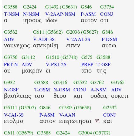
G3588
G2424
G1492
(G5631)
G846
G3754
T-NSM
N-NSM
V-2AAP-NSM
P-ASM
CONJ
ο
ιησους
ιδων
αυτον
οτι
G3562
G611
(G5662)
G2036
(G5627)
G846
ADV
V-ADI-3S
V-2AAI-3S
P-DSM
νουνεχως
απεκριθη
ειπεν
αυτω
G3756
G3112
G1510
(G5748)
G575
G3588
PRT-N
ADV
V-PXI-2S
PREP
T-GSF
ου
μακραν
ει
απο
της
G932
G3588
G2316
G2532
G3762
G3765
N-GSF
T-GSM
N-GSM
CONJ
A-NSM
ADV
βασιλειας
του
θεου
και
ουδεις
ουκετι
G5111
(G5707)
G846
G1905
(G5658)
G2532
V-IAI-3S
P-ASM
V-AAN
CONJ
ετολμα
αυτον
επερωτησαι
και
35
G611
(G5679)
G3588
G2424
G3004
(G5707)