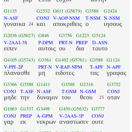
G1135
G2532
G611
(G5679)
G3588
G2424
N-ASF
CONJ
V-AOP-NSM
T-NSM
N-NSM
γυναικα
και
αποκριθεις
ο
ιησους
24
G2036
(G5627)
G846
G3756
G1223
G5124
V-2AAI-3S
P-DPM
PRT-N
PREP
D-ASN
ειπεν
αυτοις
ου
δια
τουτο
G4105
(G5743)
G3361
G1492
(G5761)
G3588
G1124
V-PPI-2P
PRT-N
V-RAP-NPM
T-APF
N-APF
πλανασθε
μη
ειδοτες
τας
γραφας
G3366
G3588
G1411
G3588
G2316
G3752
CONJ
T-ASF
N-ASF
T-GSM
N-GSM
CONJ
μηδε
την
δυναμιν
του
θεου
οταν
25
G1063
G1537
G3498
G450
(G5632)
G3777
CONJ
PREP
A-GPM
V-2AAS-3P
CONJ
γαρ
εκ
νεκρων
αναστωσιν
ουτε