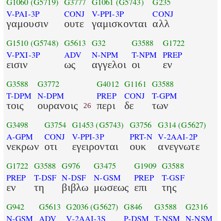
G1060
(G5719)
G3777
G1061
(G5743)
G235
V-PAI-3P
CONJ
V-PPI-3P
CONJ
γαμουσιν
ουτε
γαμισκονται
αλλ
G1510
(G5748)
G5613
G32
G3588
G1722
V-PXI-3P
ADV
N-NPM
T-NPM
PREP
εισιν
ως
αγγελοι
οι
εν
G3588
G3772
G4012
G1161
G3588
T-DPM
N-DPM
PREP
CONJ
T-GPM
τοις
ουρανοις
περι
δε
των
26
G3498
G3754
G1453
(G5743)
G3756
G314
(G5627)
A-GPM
CONJ
V-PPI-3P
PRT-N
V-2AAI-2P
νεκρων
οτι
εγειρονται
ουκ
ανεγνωτε
G1722
G3588
G976
G3475
G1909
G3588
PREP
T-DSF
N-DSF
N-GSM
PREP
T-GSF
εν
τη
βιβλω
μωσεως
επι
της
G942
G5613
G2036
(G5627)
G846
G3588
G2316
N-GSM
ADV
V-2AAI-3S
P-DSM
T-NSM
N-NSM