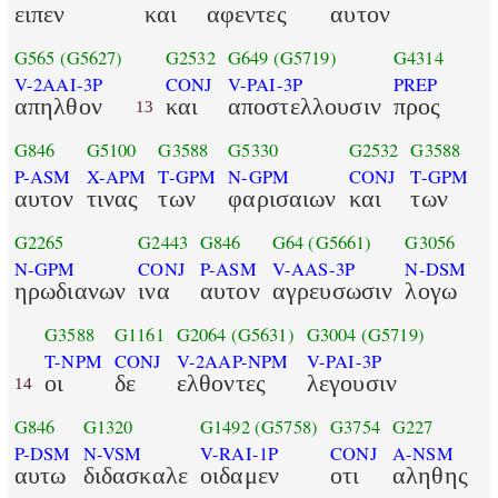
ειπεν
και
αφεντες
αυτον
G565
(G5627)
G2532
G649
(G5719)
G4314
V-2AAI-3P
CONJ
V-PAI-3P
PREP
απηλθον
και
αποστελλουσιν
προς
13
G846
G5100
G3588
G5330
G2532
G3588
P-ASM
X-APM
T-GPM
N-GPM
CONJ
T-GPM
αυτον
τινας
των
φαρισαιων
και
των
G2265
G2443
G846
G64
(G5661)
G3056
N-GPM
CONJ
P-ASM
V-AAS-3P
N-DSM
ηρωδιανων
ινα
αυτον
αγρευσωσιν
λογω
G3588
G1161
G2064
(G5631)
G3004
(G5719)
T-NPM
CONJ
V-2AAP-NPM
V-PAI-3P
οι
δε
ελθοντες
λεγουσιν
14
G846
G1320
G1492
(G5758)
G3754
G227
P-DSM
N-VSM
V-RAI-1P
CONJ
A-NSM
αυτω
διδασκαλε
οιδαμεν
οτι
αληθης