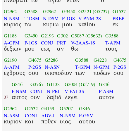
G2962
G3588
G2962
G3450
G2521
(G5737)
G1537
N-NSM
T-DSM
N-DSM
P-1GS
V-PNM-2S
PREP
κυριος
τω
κυριω
μου
καθου
εκ
G1188
G3450
G2193
G302
G5087
(G5632)
G3588
A-GPM
P-1GS
CONJ
PRT
V-2AAS-1S
T-APM
δεξιων
μου
εως
αν
θω
τους
G2190
G4675
G5286
G3588
G4228
G4675
A-APM
P-2GS
N-ASN
T-GPM
N-GPM
P-2GS
εχθρους
σου
υποποδιον
των
ποδων
σου
G846
G3767
G1138
G3004
(G5719)
G846
P-NSM
CONJ
N-PRI
V-PAI-3S
P-ASM
αυτος
ουν
δαβιδ
λεγει
αυτον
37
G2962
G2532
G4159
G5207
G846
N-ASM
CONJ
ADV-I
N-NSM
P-GSM
κυριον
και
ποθεν
υιος
αυτου