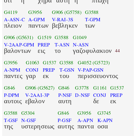
οτι
η
χηρα
αυτη
η
πτωχη
G4119
G3956
G906
(G5758)
G3588
A-ASN-C
A-GPM
V-RAI-3S
T-GPM
πλειον
παντων
βεβληκεν
των
G906
(G5631)
G1519
G3588
G1049
V-2AAP-GPM
PREP
T-ASN
N-ASN
βαλοντων
εις
το
γαζοφυλακιον
44
G3956
G1063
G1537
G3588
G4052
(G5723)
A-NPM
CONJ
PREP
T-GSN
V-PAP-GSN
παντες
γαρ
εκ
του
περισσευοντος
G846
G906
(G5627)
G846
G3778
G1161
G1537
P-DPM
V-2AAI-3P
P-NSF
D-NSF
CONJ
PREP
αυτοις
εβαλον
αυτη
δε
εκ
G3588
G5304
G846
G3956
G3745
T-GSF
N-GSF
P-GSF
A-APN
K-APN
της
υστερησεως
αυτης
παντα
οσα