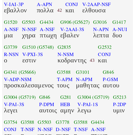
V-IAI-3P
A-APN
CONJ
V-2AAP-NSF
εβαλλον
πολλα
και
ελθουσα
42
G1520
G5503
G4434
G906
(G5627)
G3016
G1417
A-NSF
N-NSF
A-NSF
V-2AAI-3S
N-APN
A-NUI
μια
χηρα
πτωχη
εβαλεν
λεπτα
δυο
G3739
G1510
(G5748)
G2835
G2532
R-NSN
V-PXI-3S
N-NSM
CONJ
ο
εστιν
κοδραντης
και
43
G4341
(G5666)
G3588
G3101
G846
V-ADP-NSM
T-APM
N-APM
P-GSM
προσκαλεσαμενος
τους
μαθητας
αυτου
G3004
(G5719)
G846
G281
G3004
(G5719)
G5213
V-PAI-3S
P-DPM
HEB
V-PAI-1S
P-2DP
λεγει
αυτοις
αμην
λεγω
υμιν
G3754
G3588
G5503
G3778
G3588
G4434
CONJ
T-NSF
N-NSF
D-NSF
T-NSF
A-NSF