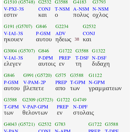
G1510
(G5748)
G2532
G3588
G4183
G3793
V-PXI-3S
CONJ
T-NSM
A-NSM
N-NSM
εστιν
και
ο
πολυς
οχλος
G191
(G5707)
G846
G2234
G2532
V-IAI-3S
P-GSM
ADV
CONJ
ηκουεν
αυτου
ηδεως
και
38
G3004
(G5707)
G846
G1722
G3588
G1322
V-IAI-3S
P-DPM
PREP
T-DSF
N-DSF
ελεγεν
αυτοις
εν
τη
διδαχη
G846
G991
(G5720)
G575
G3588
G1122
P-GSM
V-PAM-2P
PREP
T-GPM
N-GPM
αυτου
βλεπετε
απο
των
γραμματεων
G3588
G2309
(G5723)
G1722
G4749
T-GPM
V-PAP-GPM
PREP
N-DPF
των
θελοντων
εν
στολαις
G4043
(G5721)
G2532
G783
G1722
G3588
V-PAN
CONJ
N-APM
PREP
T-DPF