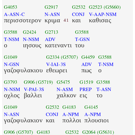
G4053
G2917
G2532
G2523
(G5660)
A-ASN-C
N-ASN
CONJ
V-AAP-NSM
περισσοτερον
κριμα
και
καθισας
41
G3588
G2424
G2713
G3588
T-NSM
N-NSM
ADV
T-GSN
ο
ιησους
κατεναντι
του
G1049
G2334
(G5707)
G4459
G3588
N-GSN
V-IAI-3S
ADV
T-NSM
γαζοφυλακιου
εθεωρει
πως
ο
G3793
G906
(G5719)
G5475
G1519
G3588
N-NSM
V-PAI-3S
N-ASM
PREP
T-ASN
οχλος
βαλλει
χαλκον
εις
το
G1049
G2532
G4183
G4145
N-ASN
CONJ
A-NPM
A-NPM
γαζοφυλακιον
και
πολλοι
πλουσιοι
G906
(G5707)
G4183
G2532
G2064
(G5631)