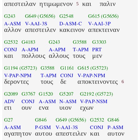
απεστειλαν
ητιμωμενον
και
παλιν
5
G243
G649
(G5656)
G2548
G615
(G5656)
A-ASM
V-AAI-3S
D-ASM-C
V-AAI-3P
αλλον
απεστειλεν
κακεινον
απεκτειναν
G2532
G4183
G243
G3588
G3303
CONJ
A-APM
A-APM
T-APM
PRT
και
πολλους
αλλους
τους
μεν
G1194
(G5723)
G3588
G1161
G615
(G5723)
V-PAP-NPM
T-APM
CONJ
V-PAP-NPM
δεροντες
τους
δε
αποκτεινοντες
6
G2089
G3767
G1520
G5207
G2192
(G5723)
ADV
CONJ
A-ASM
N-ASM
V-PAP-NSM
ετι
ουν
ενα
υιον
εχων
G27
G846
G649
(G5656)
G2532
G846
A-ASM
P-GSM
V-AAI-3S
CONJ
P-ASM
αγαπητον
αυτου
απεστειλεν
και
αυτον