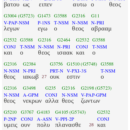
βατου
ως
ειπεν
αυτω
ο
θεος
G3004
(G5723)
G1473
G3588
G2316
G11
V-PAP-NSM
P-1NS
T-NSM
N-NSM
N-PRI
λεγων
εγω
ο
θεος
αβρααμ
G2532
G3588
G2316
G2464
G2532
G3588
CONJ
T-NSM
N-NSM
N-PRI
CONJ
T-NSM
και
ο
θεος
ισαακ
και
ο
G2316
G2384
G3756
G1510
(G5748)
G3588
N-NSM
N-PRI
PRT-N
V-PXI-3S
T-NSM
θεος
ιακωβ
ουκ
εστιν
ο
27
G2316
G3498
G235
G2316
G2198
(G5723)
N-NSM
A-GPM
CONJ
N-NSM
V-PAP-GPM
θεος
νεκρων
αλλα
θεος
ζωντων
G5210
G3767
G4183
G4105
(G5743)
G2532
P-2NP
CONJ
A-ASN
V-PPI-2P
CONJ
υμεις
ουν
πολυ
πλανασθε
και
28