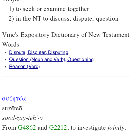
1) to seek or examine together
2) in the NT to discuss, dispute, question
Vine's Expository Dictionary of New Testament
Words
Dispute, Disputer, Disputing
Question (Noun and Verb), Questioning
Reason (Verb)
συζητέω
suzēteō
sood-zay-teh'-o
jointly
From
G4862
and
G2212
; to investigate
,