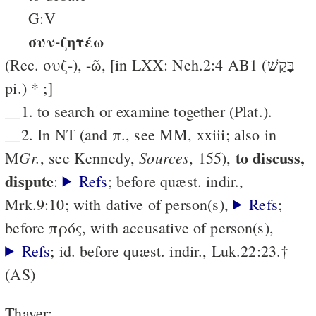
G:V
συν-ζητέω
(Rec. συζ-), -ῶ, [in LXX: Neh.2:4 AB1 (בָּקַשׁ
pi.) * ;]
__1. to search or examine together (Plat.).
__2. In NT (and π., see MM, xxiii; also in
to discuss,
Gr.
Sources
M
, see Kennedy,
, 155),
dispute
:
Refs
; before quæst. indir.,
Mrk.9:10; with dative of person(s),
Refs
;
before πρός, with accusative of person(s),
Refs
; id. before quæst. indir., Luk.22:23.†
(AS)
Thayer: