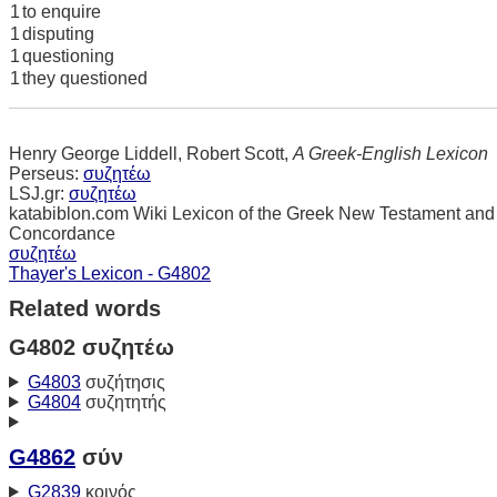
1
to enquire
1
disputing
1
questioning
1
they questioned
Henry George Liddell, Robert Scott,
A Greek-English Lexicon
Perseus:
συζητέω
LSJ.gr:
συζητέω
katabiblon.com Wiki Lexicon of the Greek New Testament and
Concordance
συζητέω
Thayer's Lexicon - G4802
Related words
G4802 συζητέω
G4803
συζήτησις
G4804
συζητητής
G4862
σύν
G2839
κοινός