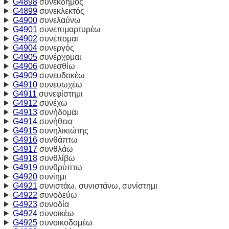
G4898
συνέκδημος
G4899
συνεκλεκτός
G4900
συνελαύνω
G4901
συνεπιμαρτυρέω
G4902
συνέπομαι
G4904
συνεργός
G4905
συνέρχομαι
G4906
συνεσθίω
G4909
συνευδοκέω
G4910
συνευωχέω
G4911
συνεφίστημι
G4912
συνέχω
G4913
συνήδομαι
G4914
συνήθεια
G4915
συνηλικιώτης
G4916
συνθάπτω
G4917
συνθλάω
G4918
συνθλίβω
G4919
συνθρύπτω
G4920
συνίημι
G4921
συνιστάω, συνιστάνω, συνίστημι
G4922
συνοδεύω
G4923
συνοδία
G4924
συνοικέω
G4925
συνοικοδομέω