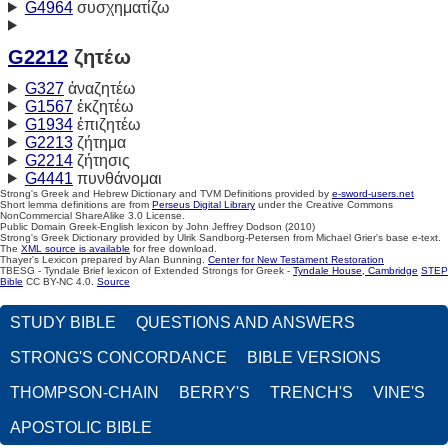
G4964
συσχηματίζω
G2212
ζητέω
G327
ἀναζητέω
G1567
ἐκζητέω
G1934
ἐπιζητέω
G2213
ζήτημα
G2214
ζήτησις
G4441
πυνθάνομαι
Strong's Greek and Hebrew Dictionary and TVM Definitions provided by
e-sword-users.net
Short lemma definitions are from
Perseus Digital Library
under the Creative Commons
NonCommercial ShareAlike 3.0 License.
Public Domain Greek-English lexicon by John Jeffrey Dodson (2010)
Strong's Greek Dictionary provided by Ulrik Sandborg-Petersen from Michael Grier's base e-text.
The
XML source is available
for free download.
Thayer's Lexicon prepared by Alan Bunning.
Center for New Testament Restoration
TBESG - Tyndale Brief lexicon of Extended Strongs for Greek -
Tyndale House, Cambridge
STEP
Bible
CC BY-NC 4.0.
Source
STUDY BIBLE
QUESTIONS AND ANSWERS
STRONG'S CONCORDANCE
BIBLE VERSIONS
THOMPSON-CHAIN
BERRY'S
TRENCH'S
VINE'S
APOSTOLIC BIBLE