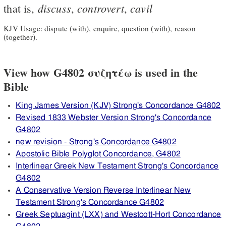
discuss
controvert
cavil
that is,
,
,
KJV Usage: dispute (with), enquire, question (with), reason
(together).
View how G4802 συζητέω is used in the
Bible
King James Version (KJV) Strong's Concordance G4802
Revised 1833 Webster Version Strong's Concordance
G4802
new revision - Strong's Concordance G4802
Apostolic Bible Polyglot Concordance, G4802
Interlinear Greek New Testament Strong's Concordance
G4802
A Conservative Version Reverse Interlinear New
Testament Strong's Concordance G4802
Greek Septuagint (LXX) and Westcott-Hort Concordance