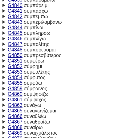
G4840
συμπάρειμι
G4841
συμπάσχω
G4842
συμπέμπω
G4843
συμπεριλαμβάνω
G4844
συμπίνω
G4845
συμπληρόω
G4846
συμπνίγω
G4847
συμπολίτης
G4848
συμπορεύομαι
G4850
συμπρεσβύτερος
G4851
συμφέρω
G4852
σύμφημι
G4853
συμφυλέτης
G4854
σύμφυτος
G4855
συμφύω
G4859
σύμφωνος
G4860
συμψηφίζω
G4861
σύμψυχος
G4863
συνάγω
G4865
συναγωνίζομαι
G4866
συναθλέω
G4867
συναθροίζω
G4868
συναίρω
G4869
συναιχμάλωτος