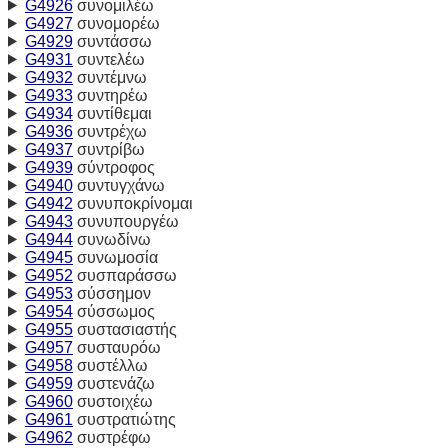
G4926
συνομιλέω
G4927
συνομορέω
G4929
συντάσσω
G4931
συντελέω
G4932
συντέμνω
G4933
συντηρέω
G4934
συντίθεμαι
G4936
συντρέχω
G4937
συντρίβω
G4939
σύντροφος
G4940
συντυγχάνω
G4942
συνυποκρίνομαι
G4943
συνυπουργέω
G4944
συνωδίνω
G4945
συνωμοσία
G4952
συσπαράσσω
G4953
σύσσημον
G4954
σύσσωμος
G4955
συστασιαστής
G4957
συσταυρόω
G4958
συστέλλω
G4959
συστενάζω
G4960
συστοιχέω
G4961
συστρατιώτης
G4962
συστρέφω