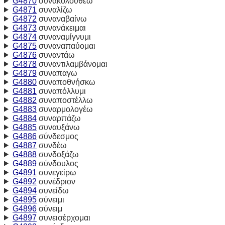
G4870
συνακολουθέω
G4871
συναλίζω
G4872
συναναβαίνω
G4873
συνανάκειμαι
G4874
συναναμίγνυμι
G4875
συναναπαύομαι
G4876
συναντάω
G4878
συναντιλαμβάνομαι
G4879
συναπαγω
G4880
συναποθνήσκω
G4881
συναπόλλυμι
G4882
συναποστέλλω
G4883
συναρμολογέω
G4884
συναρπάζω
G4885
συναυξάνω
G4886
σύνδεσμος
G4887
συνδέω
G4888
συνδοξάζω
G4889
σύνδουλος
G4891
συνεγείρω
G4892
συνέδριον
G4894
συνείδω
G4895
σύνειμι
G4896
σύνειμ
G4897
συνεισέρχομαι