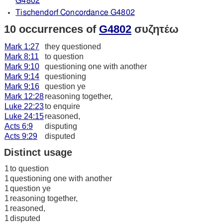
G4802
Tischendorf Concordance G4802
10 occurrences of
G4802
συζητέω
Mark 1:27
they questioned
Mark 8:11
to question
Mark 9:10
questioning one with another
Mark 9:14
questioning
Mark 9:16
question ye
Mark 12:28
reasoning together,
Luke 22:23
to enquire
Luke 24:15
reasoned,
Acts 6:9
disputing
Acts 9:29
disputed
Distinct usage
1
to question
1
questioning one with another
1
question ye
1
reasoning together,
1
reasoned,
1
disputed