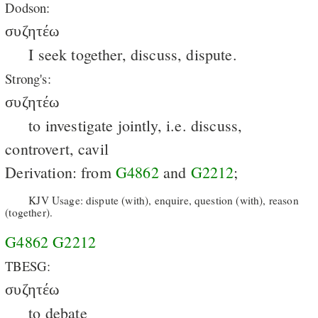
Dodson:
συζητέω
I seek together, discuss, dispute.
Strong's:
συζητέω
to investigate jointly, i.e. discuss,
controvert, cavil
Derivation: from
G4862
and
G2212
;
KJV Usage: dispute (with), enquire, question (with), reason
(together).
G4862
G2212
TBESG:
συζητέω
to debate