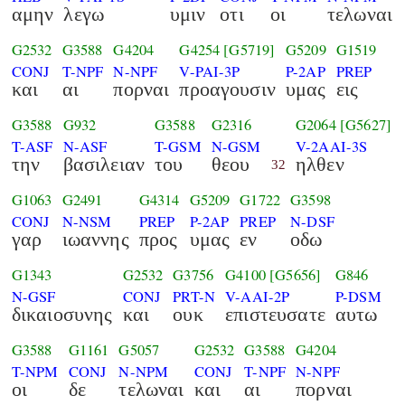
αμην
λεγω
υμιν
οτι
οι
τελωναι
G2532
G3588
G4204
G4254
[G5719]
G5209
G1519
CONJ
T-NPF
N-NPF
V-PAI-3P
P-2AP
PREP
και
αι
πορναι
προαγουσιν
υμας
εις
G3588
G932
G3588
G2316
G2064
[G5627]
T-ASF
N-ASF
T-GSM
N-GSM
V-2AAI-3S
την
βασιλειαν
του
θεου
ηλθεν
32
G1063
G2491
G4314
G5209
G1722
G3598
CONJ
N-NSM
PREP
P-2AP
PREP
N-DSF
γαρ
ιωαννης
προς
υμας
εν
οδω
G1343
G2532
G3756
G4100
[G5656]
G846
N-GSF
CONJ
PRT-N
V-AAI-2P
P-DSM
δικαιοσυνης
και
ουκ
επιστευσατε
αυτω
G3588
G1161
G5057
G2532
G3588
G4204
T-NPM
CONJ
N-NPM
CONJ
T-NPF
N-NPF
οι
δε
τελωναι
και
αι
πορναι