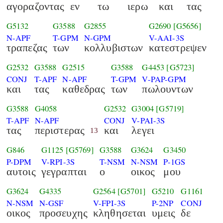
αγοραζοντας
εν
τω
ιερω
και
τας
G5132
G3588
G2855
G2690
[G5656]
N-APF
T-GPM
N-GPM
V-AAI-3S
τραπεζας
των
κολλυβιστων
κατεστρεψεν
G2532
G3588
G2515
G3588
G4453
[G5723]
CONJ
T-APF
N-APF
T-GPM
V-PAP-GPM
και
τας
καθεδρας
των
πωλουντων
G3588
G4058
G2532
G3004
[G5719]
T-APF
N-APF
CONJ
V-PAI-3S
τας
περιστερας
και
λεγει
13
G846
G1125
[G5769]
G3588
G3624
G3450
P-DPM
V-RPI-3S
T-NSM
N-NSM
P-1GS
αυτοις
γεγραπται
ο
οικος
μου
G3624
G4335
G2564
[G5701]
G5210
G1161
N-NSM
N-GSF
V-FPI-3S
P-2NP
CONJ
οικος
προσευχης
κληθησεται
υμεις
δε