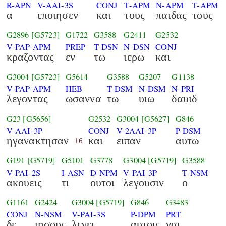
R-APN
V-AAI-3S
CONJ
T-APM
N-APM
T-APM
α
εποιησεν
και
τους
παιδας
τους
G2896
[G5723]
G1722
G3588
G2411
G2532
V-PAP-APM
PREP
T-DSN
N-DSN
CONJ
κραζοντας
εν
τω
ιερω
και
G3004
[G5723]
G5614
G3588
G5207
G1138
V-PAP-APM
HEB
T-DSM
N-DSM
N-PRI
λεγοντας
ωσαννα
τω
υιω
δαυιδ
G23
[G5656]
G2532
G3004
[G5627]
G846
V-AAI-3P
CONJ
V-2AAI-3P
P-DSM
ηγανακτησαν
και
ειπαν
αυτω
16
G191
[G5719]
G5101
G3778
G3004
[G5719]
G3588
V-PAI-2S
I-ASN
D-NPM
V-PAI-3P
T-NSM
ακουεις
τι
ουτοι
λεγουσιν
ο
G1161
G2424
G3004
[G5719]
G846
G3483
CONJ
N-NSM
V-PAI-3S
P-DPM
PRT
δε
ιησους
λεγει
αυτοις
ναι