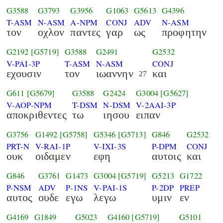
G3588
G3793
G3956
G1063
G5613
G4396
T-ASM
N-ASM
A-NPM
CONJ
ADV
N-ASM
τον
οχλον
παντες
γαρ
ως
προφητην
G2192
[G5719]
G3588
G2491
G2532
V-PAI-3P
T-ASM
N-ASM
CONJ
εχουσιν
τον
ιωαννην
και
27
G611
[G5679]
G3588
G2424
G3004
[G5627]
V-AOP-NPM
T-DSM
N-DSM
V-2AAI-3P
αποκριθεντες
τω
ιησου
ειπαν
G3756
G1492
[G5758]
G5346
[G5713]
G846
G2532
PRT-N
V-RAI-1P
V-IXI-3S
P-DPM
CONJ
ουκ
οιδαμεν
εφη
αυτοις
και
G846
G3761
G1473
G3004
[G5719]
G5213
G1722
P-NSM
ADV
P-1NS
V-PAI-1S
P-2DP
PREP
αυτος
ουδε
εγω
λεγω
υμιν
εν
G4169
G1849
G5023
G4160
[G5719]
G5101