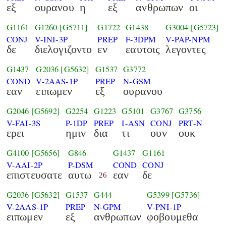
εξ
ουρανου
η
εξ
ανθρωπων
οι
G1161
G1260
[G5711]
G1722
G1438
G3004
[G5723]
CONJ
V-INI-3P
PREP
F-3DPM
V-PAP-NPM
δε
διελογιζοντο
εν
εαυτοις
λεγοντες
G1437
G2036
[G5632]
G1537
G3772
COND
V-2AAS-1P
PREP
N-GSM
εαν
ειπωμεν
εξ
ουρανου
G2046
[G5692]
G2254
G1223
G5101
G3767
G3756
V-FAI-3S
P-1DP
PREP
I-ASN
CONJ
PRT-N
ερει
ημιν
δια
τι
ουν
ουκ
G4100
[G5656]
G846
G1437
G1161
V-AAI-2P
P-DSM
COND
CONJ
επιστευσατε
αυτω
εαν
δε
26
G2036
[G5632]
G1537
G444
G5399
[G5736]
V-2AAS-1P
PREP
N-GPM
V-PNI-1P
ειπωμεν
εξ
ανθρωπων
φοβουμεθα