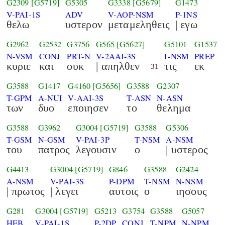
G2309
[G5719]
G5305
G3338
[G5679]
G1473
V-PAI-1S
ADV
V-AOP-NSM
P-1NS
θελω
υστερον
μεταμεληθεις
| εγω
G2962
G2532
G3756
G565
[G5627]
G5101
G1537
N-VSM
CONJ
PRT-N
V-2AAI-3S
I-NSM
PREP
κυριε
και
ουκ
| απηλθεν
τις
εκ
31
G3588
G1417
G4160
[G5656]
G3588
G2307
T-GPM
A-NUI
V-AAI-3S
T-ASN
N-ASN
των
δυο
εποιησεν
το
θελημα
G3588
G3962
G3004
[G5719]
G3588
G5306
T-GSM
N-GSM
V-PAI-3P
T-NSM
A-NSM
του
πατρος
λεγουσιν
ο
| υστερος
G4413
G3004
[G5719]
G846
G3588
G2424
A-NSM
V-PAI-3S
P-DPM
T-NSM
N-NSM
| πρωτος
| λεγει
αυτοις
ο
ιησους
G281
G3004
[G5719]
G5213
G3754
G3588
G5057
HEB
V-PAI-1S
P-2DP
CONJ
T-NPM
N-NPM