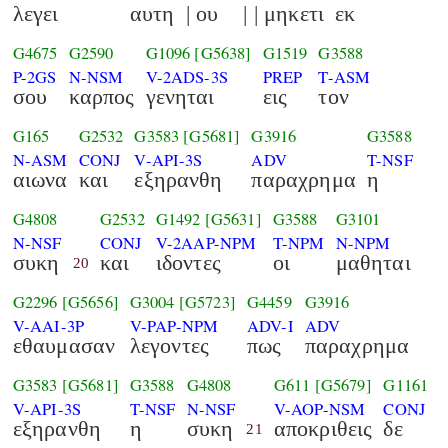
λεγει
αυτη
| ου
| | μηκετι
εκ
G4675
G2590
G1096
[G5638]
G1519
G3588
P-2GS
N-NSM
V-2ADS-3S
PREP
T-ASM
σου
καρπος
γενηται
εις
τον
G165
G2532
G3583
[G5681]
G3916
G3588
N-ASM
CONJ
V-API-3S
ADV
T-NSF
αιωνα
και
εξηρανθη
παραχρημα
η
G4808
G2532
G1492
[G5631]
G3588
G3101
N-NSF
CONJ
V-2AAP-NPM
T-NPM
N-NPM
συκη
και
ιδοντες
οι
μαθηται
20
G2296
[G5656]
G3004
[G5723]
G4459
G3916
V-AAI-3P
V-PAP-NPM
ADV-I
ADV
εθαυμασαν
λεγοντες
πως
παραχρημα
G3583
[G5681]
G3588
G4808
G611
[G5679]
G1161
V-API-3S
T-NSF
N-NSF
V-AOP-NSM
CONJ
εξηρανθη
η
συκη
αποκριθεις
δε
21