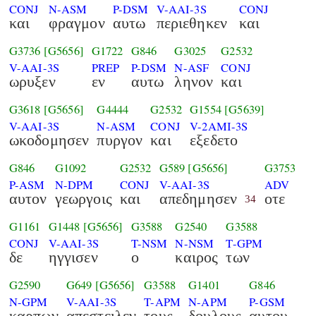
CONJ
N-ASM
P-DSM
V-AAI-3S
CONJ
και
φραγμον
αυτω
περιεθηκεν
και
G3736
[G5656]
G1722
G846
G3025
G2532
V-AAI-3S
PREP
P-DSM
N-ASF
CONJ
ωρυξεν
εν
αυτω
ληνον
και
G3618
[G5656]
G4444
G2532
G1554
[G5639]
V-AAI-3S
N-ASM
CONJ
V-2AMI-3S
ωκοδομησεν
πυργον
και
εξεδετο
G846
G1092
G2532
G589
[G5656]
G3753
P-ASM
N-DPM
CONJ
V-AAI-3S
ADV
αυτον
γεωργοις
και
απεδημησεν
οτε
34
G1161
G1448
[G5656]
G3588
G2540
G3588
CONJ
V-AAI-3S
T-NSM
N-NSM
T-GPM
δε
ηγγισεν
ο
καιρος
των
G2590
G649
[G5656]
G3588
G1401
G846
N-GPM
V-AAI-3S
T-APM
N-APM
P-GSM
καρπων
απεστειλεν
τους
δουλους
αυτου