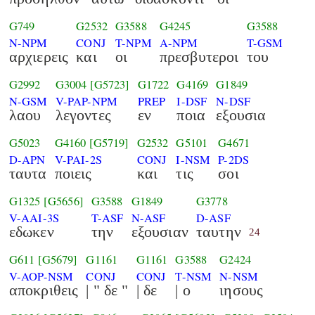
G749
G2532
G3588
G4245
G3588
N-NPM
CONJ
T-NPM
A-NPM
T-GSM
αρχιερεις
και
οι
πρεσβυτεροι
του
G2992
G3004
[G5723]
G1722
G4169
G1849
N-GSM
V-PAP-NPM
PREP
I-DSF
N-DSF
λαου
λεγοντες
εν
ποια
εξουσια
G5023
G4160
[G5719]
G2532
G5101
G4671
D-APN
V-PAI-2S
CONJ
I-NSM
P-2DS
ταυτα
ποιεις
και
τις
σοι
G1325
[G5656]
G3588
G1849
G3778
V-AAI-3S
T-ASF
N-ASF
D-ASF
εδωκεν
την
εξουσιαν
ταυτην
24
G611
[G5679]
G1161
G1161
G3588
G2424
V-AOP-NSM
CONJ
CONJ
T-NSM
N-NSM
αποκριθεις
| " δε "
| δε
| ο
ιησους