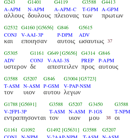
G243
G1401
G4119
G3588
G4413
A-APM
N-APM
A-APM-C
T-GPM
A-GPM
αλλους
δουλους
πλειονας
των
πρωτων
G2532
G4160
[G5656]
G846
G5615
CONJ
V-AAI-3P
P-DPM
ADV
και
εποιησαν
αυτοις
ωσαυτως
37
G5305
G1161
G649
[G5656]
G4314
G846
ADV
CONJ
V-AAI-3S
PREP
P-APM
υστερον
δε
απεστειλεν
προς
αυτους
G3588
G5207
G846
G3004
[G5723]
T-ASM
N-ASM
P-GSM
V-PAP-NSM
τον
υιον
αυτου
λεγων
G1788
[G5691]
G3588
G5207
G3450
G3588
V-2FPI-3P
T-ASM
N-ASM
P-1GS
T-NPM
εντραπησονται
τον
υιον
μου
οι
38
G1161
G1092
G1492
[G5631]
G3588
G5207
CONJ
N-NPM
V-2AAP-NPM
T-ASM
N-ASM