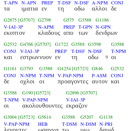
T-APN
N-APN
PREP
T-DSF
N-DSF
A-NPM
CONJ
τα
ιματια
εν
τη
οδω
αλλοι
δε
G2875
[G5707]
G2798
G575
G3588
G1186
V-IAI-3P
N-APM
PREP
T-GPN
N-GPN
εκοπτον
κλαδους
απο
των
δενδρων
G2532
G4766
[G5707]
G1722
G3588
G3598
G3588
CONJ
V-IAI-3P
PREP
T-DSF
N-DSF
T-NPM
και
εστρωννυον
εν
τη
οδω
οι
9
G1161
G3793
G3588
G4254
[G5723]
G846
G2532
CONJ
N-NPM
T-NPM
V-PAP-NPM
P-ASM
CONJ
δε
οχλοι
οι
προαγοντες
αυτον
και
G3588
G190
[G5723]
G2896
[G5707]
T-NPM
V-PAP-NPM
V-IAI-3P
οι
ακολουθουντες
εκραζον
G3004
[G5723]
G5614
G3588
G5207
G1138
V-PAP-NPM
HEB
T-DSM
N-DSM
N-PRI
λεγοντες
ωσαννα
τω
υιω
δαυιδ