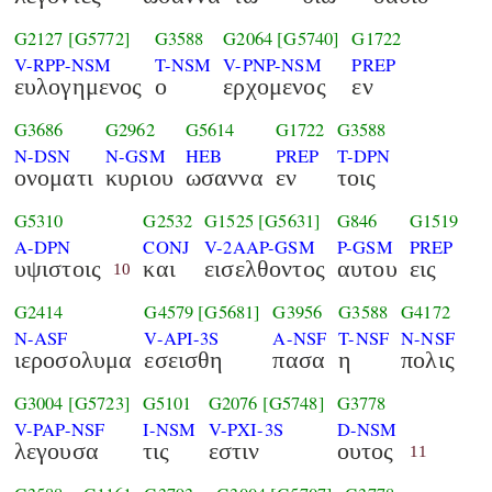
G2127
[G5772]
G3588
G2064
[G5740]
G1722
V-RPP-NSM
T-NSM
V-PNP-NSM
PREP
ευλογημενος
ο
ερχομενος
εν
G3686
G2962
G5614
G1722
G3588
N-DSN
N-GSM
HEB
PREP
T-DPN
ονοματι
κυριου
ωσαννα
εν
τοις
G5310
G2532
G1525
[G5631]
G846
G1519
A-DPN
CONJ
V-2AAP-GSM
P-GSM
PREP
υψιστοις
και
εισελθοντος
αυτου
εις
10
G2414
G4579
[G5681]
G3956
G3588
G4172
N-ASF
V-API-3S
A-NSF
T-NSF
N-NSF
ιεροσολυμα
εσεισθη
πασα
η
πολις
G3004
[G5723]
G5101
G2076
[G5748]
G3778
V-PAP-NSF
I-NSM
V-PXI-3S
D-NSM
λεγουσα
τις
εστιν
ουτος
11