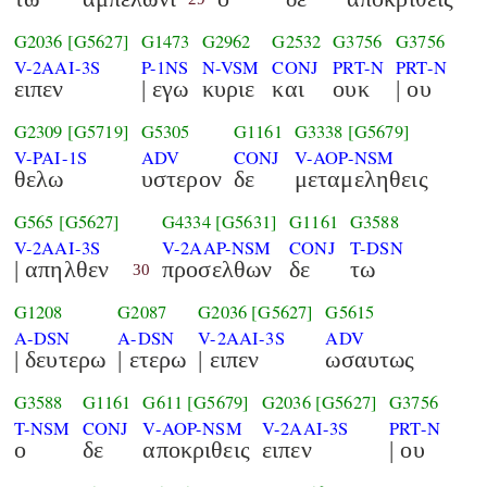
G2036
[G5627]
G1473
G2962
G2532
G3756
G3756
V-2AAI-3S
P-1NS
N-VSM
CONJ
PRT-N
PRT-N
ειπεν
| εγω
κυριε
και
ουκ
| ου
G2309
[G5719]
G5305
G1161
G3338
[G5679]
V-PAI-1S
ADV
CONJ
V-AOP-NSM
θελω
υστερον
δε
μεταμεληθεις
G565
[G5627]
G4334
[G5631]
G1161
G3588
V-2AAI-3S
V-2AAP-NSM
CONJ
T-DSN
| απηλθεν
προσελθων
δε
τω
30
G1208
G2087
G2036
[G5627]
G5615
A-DSN
A-DSN
V-2AAI-3S
ADV
| δευτερω
| ετερω
| ειπεν
ωσαυτως
G3588
G1161
G611
[G5679]
G2036
[G5627]
G3756
T-NSM
CONJ
V-AOP-NSM
V-2AAI-3S
PRT-N
ο
δε
αποκριθεις
ειπεν
| ου