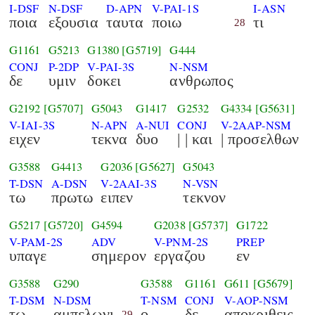
I-DSF
N-DSF
D-APN
V-PAI-1S
I-ASN
ποια
εξουσια
ταυτα
ποιω
τι
28
G1161
G5213
G1380
[G5719]
G444
CONJ
P-2DP
V-PAI-3S
N-NSM
δε
υμιν
δοκει
ανθρωπος
G2192
[G5707]
G5043
G1417
G2532
G4334
[G5631]
V-IAI-3S
N-APN
A-NUI
CONJ
V-2AAP-NSM
ειχεν
τεκνα
δυο
| | και
| προσελθων
G3588
G4413
G2036
[G5627]
G5043
T-DSN
A-DSN
V-2AAI-3S
N-VSN
τω
πρωτω
ειπεν
τεκνον
G5217
[G5720]
G4594
G2038
[G5737]
G1722
V-PAM-2S
ADV
V-PNM-2S
PREP
υπαγε
σημερον
εργαζου
εν
G3588
G290
G3588
G1161
G611
[G5679]
T-DSM
N-DSM
T-NSM
CONJ
V-AOP-NSM
τω
αμπελωνι
ο
δε
αποκριθεις
29