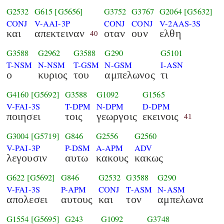
G2532
G615
[G5656]
G3752
G3767
G2064
[G5632]
CONJ
V-AAI-3P
CONJ
CONJ
V-2AAS-3S
και
απεκτειναν
οταν
ουν
ελθη
40
G3588
G2962
G3588
G290
G5101
T-NSM
N-NSM
T-GSM
N-GSM
I-ASN
ο
κυριος
του
αμπελωνος
τι
G4160
[G5692]
G3588
G1092
G1565
V-FAI-3S
T-DPM
N-DPM
D-DPM
ποιησει
τοις
γεωργοις
εκεινοις
41
G3004
[G5719]
G846
G2556
G2560
V-PAI-3P
P-DSM
A-APM
ADV
λεγουσιν
αυτω
κακους
κακως
G622
[G5692]
G846
G2532
G3588
G290
V-FAI-3S
P-APM
CONJ
T-ASM
N-ASM
απολεσει
αυτους
και
τον
αμπελωνα
G1554
[G5695]
G243
G1092
G3748