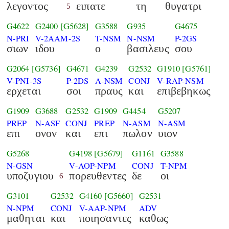
λεγοντος
ειπατε
τη
θυγατρι
5
G4622
G2400
[G5628]
G3588
G935
G4675
N-PRI
V-2AAM-2S
T-NSM
N-NSM
P-2GS
σιων
ιδου
ο
βασιλευς
σου
G2064
[G5736]
G4671
G4239
G2532
G1910
[G5761]
V-PNI-3S
P-2DS
A-NSM
CONJ
V-RAP-NSM
ερχεται
σοι
πραυς
και
επιβεβηκως
G1909
G3688
G2532
G1909
G4454
G5207
PREP
N-ASF
CONJ
PREP
N-ASM
N-ASM
επι
ονον
και
επι
πωλον
υιον
G5268
G4198
[G5679]
G1161
G3588
N-GSN
V-AOP-NPM
CONJ
T-NPM
υποζυγιου
πορευθεντες
δε
οι
6
G3101
G2532
G4160
[G5660]
G2531
N-NPM
CONJ
V-AAP-NPM
ADV
μαθηται
και
ποιησαντες
καθως