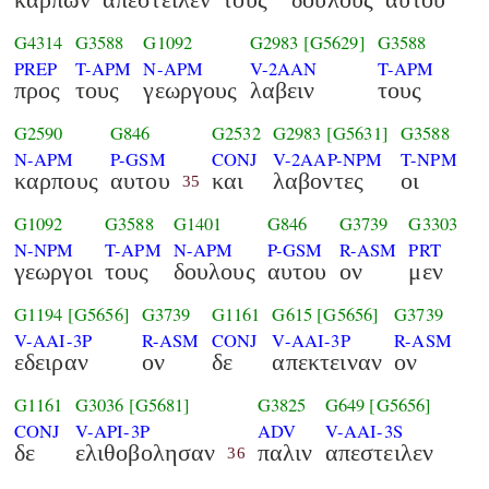
G4314
G3588
G1092
G2983
[G5629]
G3588
PREP
T-APM
N-APM
V-2AAN
T-APM
προς
τους
γεωργους
λαβειν
τους
G2590
G846
G2532
G2983
[G5631]
G3588
N-APM
P-GSM
CONJ
V-2AAP-NPM
T-NPM
καρπους
αυτου
και
λαβοντες
οι
35
G1092
G3588
G1401
G846
G3739
G3303
N-NPM
T-APM
N-APM
P-GSM
R-ASM
PRT
γεωργοι
τους
δουλους
αυτου
ον
μεν
G1194
[G5656]
G3739
G1161
G615
[G5656]
G3739
V-AAI-3P
R-ASM
CONJ
V-AAI-3P
R-ASM
εδειραν
ον
δε
απεκτειναν
ον
G1161
G3036
[G5681]
G3825
G649
[G5656]
CONJ
V-API-3P
ADV
V-AAI-3S
δε
ελιθοβολησαν
παλιν
απεστειλεν
36