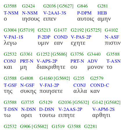
G3588
G2424
G2036
[G5627]
G846
G281
T-NSM
N-NSM
V-2AAI-3S
P-DPM
HEB
ο
ιησους
ειπεν
αυτοις
αμην
G3004
[G5719]
G5213
G1437
G2192
[G5725]
G4102
V-PAI-1S
P-2DP
COND
V-PAS-2P
N-ASF
λεγω
υμιν
εαν
εχητε
πιστιν
G2532
G3361
G1252
[G5686]
G3756
G3440
G3588
CONJ
PRT-N
V-APS-2P
PRT-N
ADV
T-ASN
και
μη
διακριθητε
ου
μονον
το
G3588
G4808
G4160
[G5692]
G235
G2579
T-GSF
N-GSF
V-FAI-2P
CONJ
COND-C
της
συκης
ποιησετε
αλλα
καν
G3588
G3735
G5129
G2036
[G5632]
G142
[G5682]
T-DSN
N-DSN
D-DSN
V-2AAS-2P
V-APM-2S
τω
ορει
τουτω
ειπητε
αρθητι
G2532
G906
[G5682]
G1519
G3588
G2281