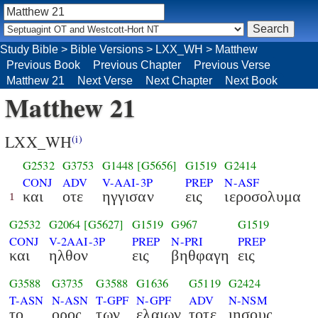
Study Bible
>
Bible Versions
>
LXX_WH
>
Matthew
Previous Book
Previous Chapter
Previous Verse
Matthew 21
Next Verse
Next Chapter
Next Book
Matthew 21
LXX_WH
(i)
G2532
G3753
G1448
[G5656]
G1519
G2414
CONJ
ADV
V-AAI-3P
PREP
N-ASF
και
οτε
ηγγισαν
εις
ιεροσολυμα
1
G2532
G2064
[G5627]
G1519
G967
G1519
CONJ
V-2AAI-3P
PREP
N-PRI
PREP
και
ηλθον
εις
βηθφαγη
εις
G3588
G3735
G3588
G1636
G5119
G2424
T-ASN
N-ASN
T-GPF
N-GPF
ADV
N-NSM
το
ορος
των
ελαιων
τοτε
ιησους