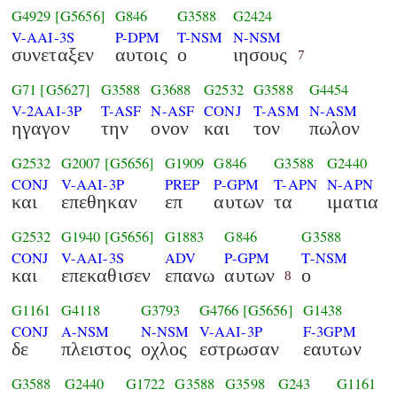
G4929
[G5656]
G846
G3588
G2424
V-AAI-3S
P-DPM
T-NSM
N-NSM
συνεταξεν
αυτοις
ο
ιησους
7
G71
[G5627]
G3588
G3688
G2532
G3588
G4454
V-2AAI-3P
T-ASF
N-ASF
CONJ
T-ASM
N-ASM
ηγαγον
την
ονον
και
τον
πωλον
G2532
G2007
[G5656]
G1909
G846
G3588
G2440
CONJ
V-AAI-3P
PREP
P-GPM
T-APN
N-APN
και
επεθηκαν
επ
αυτων
τα
ιματια
G2532
G1940
[G5656]
G1883
G846
G3588
CONJ
V-AAI-3S
ADV
P-GPM
T-NSM
και
επεκαθισεν
επανω
αυτων
ο
8
G1161
G4118
G3793
G4766
[G5656]
G1438
CONJ
A-NSM
N-NSM
V-AAI-3P
F-3GPM
δε
πλειστος
οχλος
εστρωσαν
εαυτων
G3588
G2440
G1722
G3588
G3598
G243
G1161