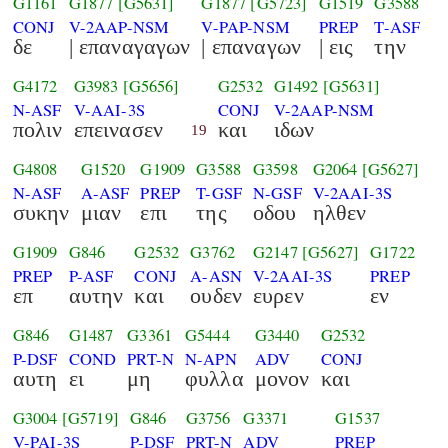
G1161
G1877
[G5631]
G1877
[G5723]
G1519
G3588
CONJ
V-2AAP-NSM
V-PAP-NSM
PREP
T-ASF
δε
| επαναγαγων
| επαναγων
| εις
την
G4172
G3983
[G5656]
G2532
G1492
[G5631]
N-ASF
V-AAI-3S
CONJ
V-2AAP-NSM
πολιν
επεινασεν
και
ιδων
19
G4808
G1520
G1909
G3588
G3598
G2064
[G5627]
N-ASF
A-ASF
PREP
T-GSF
N-GSF
V-2AAI-3S
συκην
μιαν
επι
της
οδου
ηλθεν
G1909
G846
G2532
G3762
G2147
[G5627]
G1722
PREP
P-ASF
CONJ
A-ASN
V-2AAI-3S
PREP
επ
αυτην
και
ουδεν
ευρεν
εν
G846
G1487
G3361
G5444
G3440
G2532
P-DSF
COND
PRT-N
N-APN
ADV
CONJ
αυτη
ει
μη
φυλλα
μονον
και
G3004
[G5719]
G846
G3756
G3371
G1537
V-PAI-3S
P-DSF
PRT-N
ADV
PREP