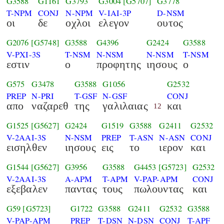
G3588
G1161
G3793
G3004
[G5707]
G3778
T-NPM
CONJ
N-NPM
V-IAI-3P
D-NSM
οι
δε
οχλοι
ελεγον
ουτος
G2076
[G5748]
G3588
G4396
G2424
G3588
V-PXI-3S
T-NSM
N-NSM
N-NSM
T-NSM
εστιν
ο
προφητης
ιησους
ο
G575
G3478
G3588
G1056
G2532
PREP
N-PRI
T-GSF
N-GSF
CONJ
απο
ναζαρεθ
της
γαλιλαιας
και
12
G1525
[G5627]
G2424
G1519
G3588
G2411
G2532
V-2AAI-3S
N-NSM
PREP
T-ASN
N-ASN
CONJ
εισηλθεν
ιησους
εις
το
ιερον
και
G1544
[G5627]
G3956
G3588
G4453
[G5723]
G2532
V-2AAI-3S
A-APM
T-APM
V-PAP-APM
CONJ
εξεβαλεν
παντας
τους
πωλουντας
και
G59
[G5723]
G1722
G3588
G2411
G2532
G3588
V-PAP-APM
PREP
T-DSN
N-DSN
CONJ
T-APF