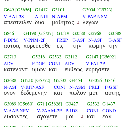
G649
[G5656]
G1417
G3101
G3004
[G5723]
V-AAI-3S
A-NUI
N-APM
V-PAP-NSM
απεστειλεν
δυο
μαθητας
λεγων
2
G846
G4198
[G5737]
G1519
G3588
G2968
G3588
P-DPM
V-PNM-2P
PREP
T-ASF
N-ASF
T-ASF
αυτοις
πορευεσθε
εις
την
κωμην
την
G2713
G5216
G2532
G2112
G2147
[G5692]
ADV
P-2GP
CONJ
ADV
V-FAI-2P
κατεναντι
υμων
και
ευθεως
ευρησετε
G3688
G1210
[G5772]
G2532
G4454
G3326
G846
N-ASF
V-RPP-ASF
CONJ
N-ASM
PREP
P-GSF
ονον
δεδεμενην
και
πωλον
μετ
αυτης
G3089
[G5660]
G71
[G5628]
G3427
G2532
G1437
V-AAP-NPM
V-2AAM-2P
P-1DS
CONJ
COND
λυσαντες
αγαγετε
μοι
και
εαν
3