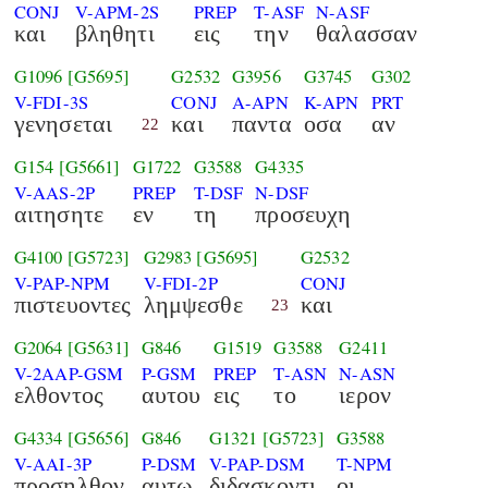
CONJ
V-APM-2S
PREP
T-ASF
N-ASF
και
βληθητι
εις
την
θαλασσαν
G1096
[G5695]
G2532
G3956
G3745
G302
V-FDI-3S
CONJ
A-APN
K-APN
PRT
γενησεται
και
παντα
οσα
αν
22
G154
[G5661]
G1722
G3588
G4335
V-AAS-2P
PREP
T-DSF
N-DSF
αιτησητε
εν
τη
προσευχη
G4100
[G5723]
G2983
[G5695]
G2532
V-PAP-NPM
V-FDI-2P
CONJ
πιστευοντες
λημψεσθε
και
23
G2064
[G5631]
G846
G1519
G3588
G2411
V-2AAP-GSM
P-GSM
PREP
T-ASN
N-ASN
ελθοντος
αυτου
εις
το
ιερον
G4334
[G5656]
G846
G1321
[G5723]
G3588
V-AAI-3P
P-DSM
V-PAP-DSM
T-NPM
προσηλθον
αυτω
διδασκοντι
οι