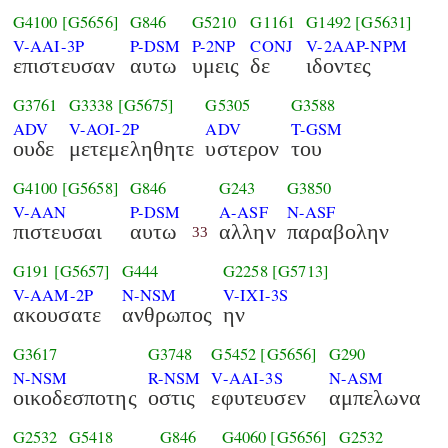
G4100
[G5656]
G846
G5210
G1161
G1492
[G5631]
V-AAI-3P
P-DSM
P-2NP
CONJ
V-2AAP-NPM
επιστευσαν
αυτω
υμεις
δε
ιδοντες
G3761
G3338
[G5675]
G5305
G3588
ADV
V-AOI-2P
ADV
T-GSM
ουδε
μετεμεληθητε
υστερον
του
G4100
[G5658]
G846
G243
G3850
V-AAN
P-DSM
A-ASF
N-ASF
πιστευσαι
αυτω
αλλην
παραβολην
33
G191
[G5657]
G444
G2258
[G5713]
V-AAM-2P
N-NSM
V-IXI-3S
ακουσατε
ανθρωπος
ην
G3617
G3748
G5452
[G5656]
G290
N-NSM
R-NSM
V-AAI-3S
N-ASM
οικοδεσποτης
οστις
εφυτευσεν
αμπελωνα
G2532
G5418
G846
G4060
[G5656]
G2532