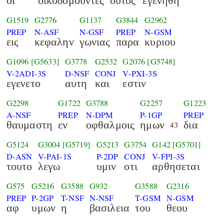
οι
οικοδομουντες
ουτος
εγενηθη
G1519
G2776
G1137
G3844
G2962
PREP
N-ASF
N-GSF
PREP
N-GSM
εις
κεφαλην
γωνιας
παρα
κυριου
G1096
[G5633]
G3778
G2532
G2076
[G5748]
V-2ADI-3S
D-NSF
CONJ
V-PXI-3S
εγενετο
αυτη
και
εστιν
G2298
G1722
G3788
G2257
G1223
A-NSF
PREP
N-DPM
P-1GP
PREP
θαυμαστη
εν
οφθαλμοις
ημων
δια
43
G5124
G3004
[G5719]
G5213
G3754
G142
[G5701]
D-ASN
V-PAI-1S
P-2DP
CONJ
V-FPI-3S
τουτο
λεγω
υμιν
οτι
αρθησεται
G575
G5216
G3588
G932
G3588
G2316
PREP
P-2GP
T-NSF
N-NSF
T-GSM
N-GSM
αφ
υμων
η
βασιλεια
του
θεου