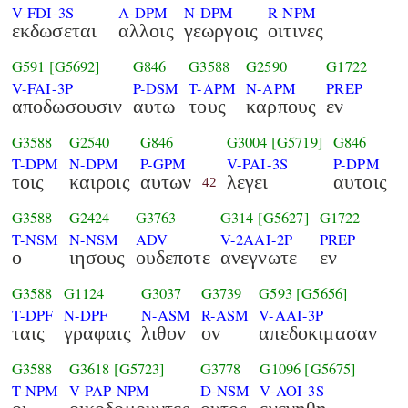
V-FDI-3S
A-DPM
N-DPM
R-NPM
εκδωσεται
αλλοις
γεωργοις
οιτινες
G591
[G5692]
G846
G3588
G2590
G1722
V-FAI-3P
P-DSM
T-APM
N-APM
PREP
αποδωσουσιν
αυτω
τους
καρπους
εν
G3588
G2540
G846
G3004
[G5719]
G846
T-DPM
N-DPM
P-GPM
V-PAI-3S
P-DPM
τοις
καιροις
αυτων
λεγει
αυτοις
42
G3588
G2424
G3763
G314
[G5627]
G1722
T-NSM
N-NSM
ADV
V-2AAI-2P
PREP
ο
ιησους
ουδεποτε
ανεγνωτε
εν
G3588
G1124
G3037
G3739
G593
[G5656]
T-DPF
N-DPF
N-ASM
R-ASM
V-AAI-3P
ταις
γραφαις
λιθον
ον
απεδοκιμασαν
G3588
G3618
[G5723]
G3778
G1096
[G5675]
T-NPM
V-PAP-NPM
D-NSM
V-AOI-3S