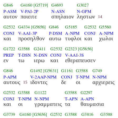
G846
G4160
[G5719]
G4693
G3027
P-ASM
V-PAI-2P
N-ASN
N-GPM
αυτον
ποιειτε
σπηλαιον
ληστων
14
G2532
G4334
[G5656]
G846
G5185
G2532
G5560
CONJ
V-AAI-3P
P-DSM
A-NPM
CONJ
A-NPM
και
προσηλθον
αυτω
τυφλοι
και
χωλοι
G1722
G3588
G2411
G2532
G2323
[G5656]
PREP
T-DSN
N-DSN
CONJ
V-AAI-3S
εν
τω
ιερω
και
εθεραπευσεν
G846
G1492
[G5631]
G1161
G3588
G749
P-APM
V-2AAP-NPM
CONJ
T-NPM
N-NPM
αυτους
ιδοντες
δε
οι
αρχιερεις
15
G2532
G3588
G1122
G3588
G2297
CONJ
T-NPM
N-NPM
T-APN
A-APN
και
οι
γραμματεις
τα
θαυμασια
G3739
G4160
[G5656]
G2532
G3588
G3816
G3588