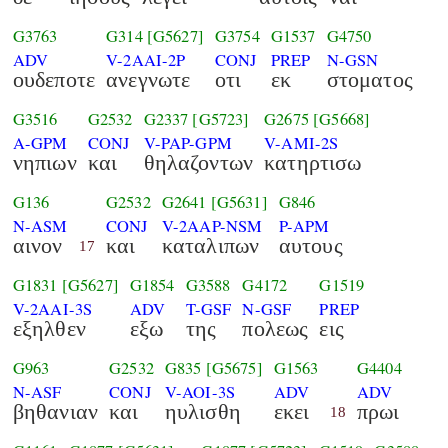
G3763
G314
[G5627]
G3754
G1537
G4750
ADV
V-2AAI-2P
CONJ
PREP
N-GSN
ουδεποτε
ανεγνωτε
οτι
εκ
στοματος
G3516
G2532
G2337
[G5723]
G2675
[G5668]
A-GPM
CONJ
V-PAP-GPM
V-AMI-2S
νηπιων
και
θηλαζοντων
κατηρτισω
G136
G2532
G2641
[G5631]
G846
N-ASM
CONJ
V-2AAP-NSM
P-APM
αινον
και
καταλιπων
αυτους
17
G1831
[G5627]
G1854
G3588
G4172
G1519
V-2AAI-3S
ADV
T-GSF
N-GSF
PREP
εξηλθεν
εξω
της
πολεως
εις
G963
G2532
G835
[G5675]
G1563
G4404
N-ASF
CONJ
V-AOI-3S
ADV
ADV
βηθανιαν
και
ηυλισθη
εκει
πρωι
18