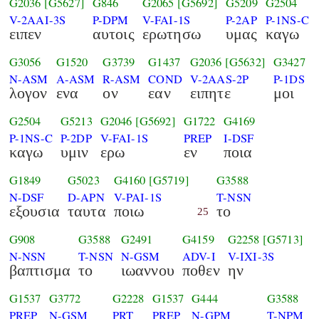
G2036
[G5627]
G846
G2065
[G5692]
G5209
G2504
V-2AAI-3S
P-DPM
V-FAI-1S
P-2AP
P-1NS-C
ειπεν
αυτοις
ερωτησω
υμας
καγω
G3056
G1520
G3739
G1437
G2036
[G5632]
G3427
N-ASM
A-ASM
R-ASM
COND
V-2AAS-2P
P-1DS
λογον
ενα
ον
εαν
ειπητε
μοι
G2504
G5213
G2046
[G5692]
G1722
G4169
P-1NS-C
P-2DP
V-FAI-1S
PREP
I-DSF
καγω
υμιν
ερω
εν
ποια
G1849
G5023
G4160
[G5719]
G3588
N-DSF
D-APN
V-PAI-1S
T-NSN
εξουσια
ταυτα
ποιω
το
25
G908
G3588
G2491
G4159
G2258
[G5713]
N-NSN
T-NSN
N-GSM
ADV-I
V-IXI-3S
βαπτισμα
το
ιωαννου
ποθεν
ην
G1537
G3772
G2228
G1537
G444
G3588
PREP
N-GSM
PRT
PREP
N-GPM
T-NPM