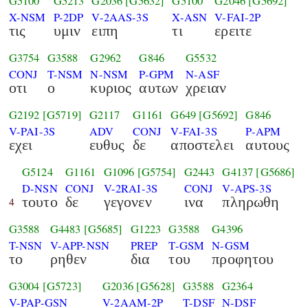
G5100
G5213
G2036
[G5632]
G5100
G2046
[G5692]
X-NSM
P-2DP
V-2AAS-3S
X-ASN
V-FAI-2P
τις
υμιν
ειπη
τι
ερειτε
G3754
G3588
G2962
G846
G5532
CONJ
T-NSM
N-NSM
P-GPM
N-ASF
οτι
ο
κυριος
αυτων
χρειαν
G2192
[G5719]
G2117
G1161
G649
[G5692]
G846
V-PAI-3S
ADV
CONJ
V-FAI-3S
P-APM
εχει
ευθυς
δε
αποστελει
αυτους
G5124
G1161
G1096
[G5754]
G2443
G4137
[G5686]
D-NSN
CONJ
V-2RAI-3S
CONJ
V-APS-3S
τουτο
δε
γεγονεν
ινα
πληρωθη
4
G3588
G4483
[G5685]
G1223
G3588
G4396
T-NSN
V-APP-NSN
PREP
T-GSM
N-GSM
το
ρηθεν
δια
του
προφητου
G3004
[G5723]
G2036
[G5628]
G3588
G2364
V-PAP-GSN
V-2AAM-2P
T-DSF
N-DSF