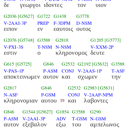
δε
γεωργοι
ιδοντες
τον
υιον
G2036
[G5627]
G1722
G1438
G3778
V-2AAI-3P
PREP
F-3DPM
D-NSM
ειπον
εν
εαυτοις
ουτος
G2076
[G5748]
G3588
G2818
G1205
[G5773]
V-PXI-3S
T-NSM
N-NSM
V-XXM-2P
εστιν
ο
κληρονομος
δευτε
G615
[G5725]
G846
G2532
G2192
[G5632]
G3588
V-PAS-1P
P-ASM
CONJ
V-2AAS-1P
T-ASF
αποκτεινωμεν
αυτον
και
σχωμεν
την
G2817
G846
G2532
G2983
[G5631]
N-ASF
P-GSM
CONJ
V-2AAP-NPM
κληρονομιαν
αυτου
και
λαβοντες
39
G846
G1544
[G5627]
G1854
G3588
G290
P-ASM
V-2AAI-3P
ADV
T-GSM
N-GSM
αυτον
εξεβαλον
εξω
του
αμπελωνος