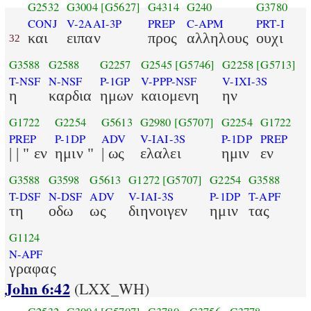
G2532
G3004
[G5627]
G4314
G240
G3780
CONJ
V-2AAI-3P
PREP
C-APM
PRT-I
και
ειπαν
προς
αλληλους
ουχι
32
G3588
G2588
G2257
G2545
[G5746]
G2258
[G5713]
T-NSF
N-NSF
P-1GP
V-PPP-NSF
V-IXI-3S
η
καρδια
ημων
καιομενη
ην
G1722
G2254
G5613
G2980
[G5707]
G2254
G1722
PREP
P-1DP
ADV
V-IAI-3S
P-1DP
PREP
| | " εν
ημιν "
| ως
ελαλει
ημιν
εν
G3588
G3598
G5613
G1272
[G5707]
G2254
G3588
T-DSF
N-DSF
ADV
V-IAI-3S
P-1DP
T-APF
τη
οδω
ως
διηνοιγεν
ημιν
τας
G1124
N-APF
γραφας
John 6:42
(LXX_WH)