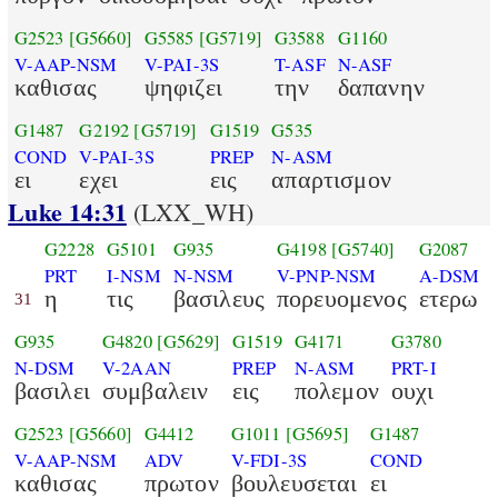
G2523
[G5660]
G5585
[G5719]
G3588
G1160
V-AAP-NSM
V-PAI-3S
T-ASF
N-ASF
καθισας
ψηφιζει
την
δαπανην
G1487
G2192
[G5719]
G1519
G535
COND
V-PAI-3S
PREP
N-ASM
ει
εχει
εις
απαρτισμον
Luke 14:31
(LXX_WH)
G2228
G5101
G935
G4198
[G5740]
G2087
PRT
I-NSM
N-NSM
V-PNP-NSM
A-DSM
η
τις
βασιλευς
πορευομενος
ετερω
31
G935
G4820
[G5629]
G1519
G4171
G3780
N-DSM
V-2AAN
PREP
N-ASM
PRT-I
βασιλει
συμβαλειν
εις
πολεμον
ουχι
G2523
[G5660]
G4412
G1011
[G5695]
G1487
V-AAP-NSM
ADV
V-FDI-3S
COND
καθισας
πρωτον
βουλευσεται
ει