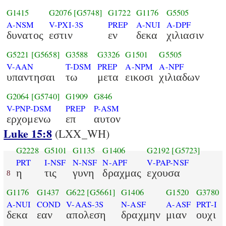
G1415
G2076
[G5748]
G1722
G1176
G5505
A-NSM
V-PXI-3S
PREP
A-NUI
A-DPF
δυνατος
εστιν
εν
δεκα
χιλιασιν
G5221
[G5658]
G3588
G3326
G1501
G5505
V-AAN
T-DSM
PREP
A-NPM
A-NPF
υπαντησαι
τω
μετα
εικοσι
χιλιαδων
G2064
[G5740]
G1909
G846
V-PNP-DSM
PREP
P-ASM
ερχομενω
επ
αυτον
Luke 15:8
(LXX_WH)
G2228
G5101
G1135
G1406
G2192
[G5723]
PRT
I-NSF
N-NSF
N-APF
V-PAP-NSF
η
τις
γυνη
δραχμας
εχουσα
8
G1176
G1437
G622
[G5661]
G1406
G1520
G3780
A-NUI
COND
V-AAS-3S
N-ASF
A-ASF
PRT-I
δεκα
εαν
απολεση
δραχμην
μιαν
ουχι