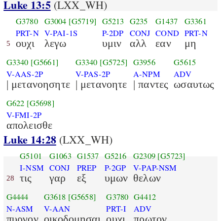
Luke 13:5
(LXX_WH)
G3780
G3004
[G5719]
G5213
G235
G1437
G3361
PRT-N
V-PAI-1S
P-2DP
CONJ
COND
PRT-N
ουχι
λεγω
υμιν
αλλ
εαν
μη
5
G3340
[G5661]
G3340
[G5725]
G3956
G5615
V-AAS-2P
V-PAS-2P
A-NPM
ADV
| μετανοησητε
| μετανοητε
| παντες
ωσαυτως
G622
[G5698]
V-FMI-2P
απολεισθε
Luke 14:28
(LXX_WH)
G5101
G1063
G1537
G5216
G2309
[G5723]
I-NSM
CONJ
PREP
P-2GP
V-PAP-NSM
τις
γαρ
εξ
υμων
θελων
28
G4444
G3618
[G5658]
G3780
G4412
N-ASM
V-AAN
PRT-I
ADV
πυργον
οικοδομησαι
ουχι
πρωτον