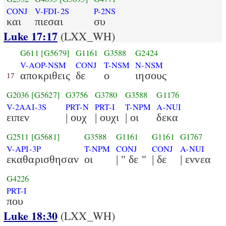
CONJ
V-FDI-2S
P-2NS
και
πιεσαι
συ
Luke 17:17
(LXX_WH)
G611
[G5679]
G1161
G3588
G2424
V-AOP-NSM
CONJ
T-NSM
N-NSM
αποκριθεις
δε
ο
ιησους
17
G2036
[G5627]
G3756
G3780
G3588
G1176
V-2AAI-3S
PRT-N
PRT-I
T-NPM
A-NUI
ειπεν
| ουχ
| ουχι
| οι
δεκα
G2511
[G5681]
G3588
G1161
G1161
G1767
V-API-3P
T-NPM
CONJ
CONJ
A-NUI
εκαθαρισθησαν
οι
| " δε "
| δε
| εννεα
G4226
PRT-I
που
Luke 18:30
(LXX_WH)