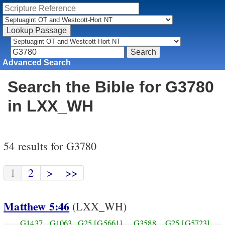
Advanced Search
Search the Bible for G3780
in LXX_WH
54 results for G3780
1
2
>
>>
Matthew 5:46
(LXX_WH)
G1437
G1063
G25
[G5661]
G3588
G25
[G5723]