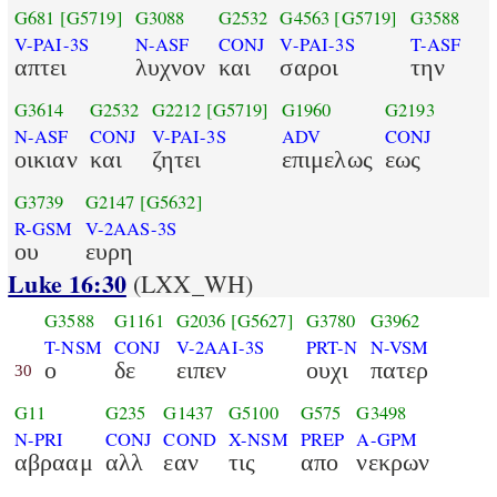
G681
[G5719]
G3088
G2532
G4563
[G5719]
G3588
V-PAI-3S
N-ASF
CONJ
V-PAI-3S
T-ASF
απτει
λυχνον
και
σαροι
την
G3614
G2532
G2212
[G5719]
G1960
G2193
N-ASF
CONJ
V-PAI-3S
ADV
CONJ
οικιαν
και
ζητει
επιμελως
εως
G3739
G2147
[G5632]
R-GSM
V-2AAS-3S
ου
ευρη
Luke 16:30
(LXX_WH)
G3588
G1161
G2036
[G5627]
G3780
G3962
T-NSM
CONJ
V-2AAI-3S
PRT-N
N-VSM
ο
δε
ειπεν
ουχι
πατερ
30
G11
G235
G1437
G5100
G575
G3498
N-PRI
CONJ
COND
X-NSM
PREP
A-GPM
αβρααμ
αλλ
εαν
τις
απο
νεκρων