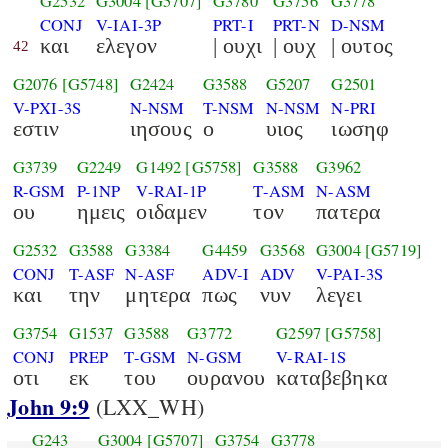
G2532
G3004
[G5707]
G3780
G3756
G3778
CONJ
V-IAI-3P
PRT-I
PRT-N
D-NSM
και
ελεγον
| ουχι
| ουχ
| ουτος
42
G2076
[G5748]
G2424
G3588
G5207
G2501
V-PXI-3S
N-NSM
T-NSM
N-NSM
N-PRI
εστιν
ιησους
ο
υιος
ιωσηφ
G3739
G2249
G1492
[G5758]
G3588
G3962
R-GSM
P-1NP
V-RAI-1P
T-ASM
N-ASM
ου
ημεις
οιδαμεν
τον
πατερα
G2532
G3588
G3384
G4459
G3568
G3004
[G5719]
CONJ
T-ASF
N-ASF
ADV-I
ADV
V-PAI-3S
και
την
μητερα
πως
νυν
λεγει
G3754
G1537
G3588
G3772
G2597
[G5758]
CONJ
PREP
T-GSM
N-GSM
V-RAI-1S
οτι
εκ
του
ουρανου
καταβεβηκα
John 9:9
(LXX_WH)
G243
G3004
[G5707]
G3754
G3778