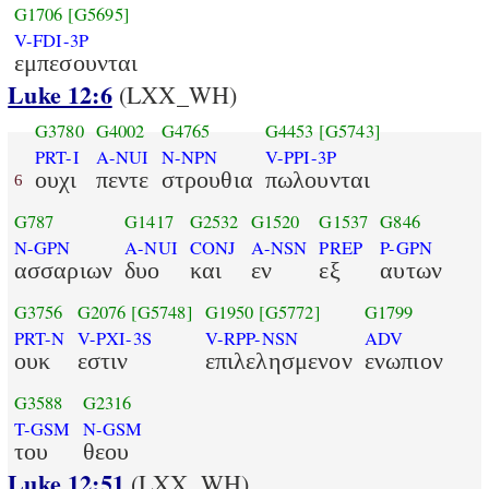
G1706
[G5695]
V-FDI-3P
εμπεσουνται
Luke 12:6
(LXX_WH)
G3780
G4002
G4765
G4453
[G5743]
PRT-I
A-NUI
N-NPN
V-PPI-3P
ουχι
πεντε
στρουθια
πωλουνται
6
G787
G1417
G2532
G1520
G1537
G846
N-GPN
A-NUI
CONJ
A-NSN
PREP
P-GPN
ασσαριων
δυο
και
εν
εξ
αυτων
G3756
G2076
[G5748]
G1950
[G5772]
G1799
PRT-N
V-PXI-3S
V-RPP-NSN
ADV
ουκ
εστιν
επιλελησμενον
ενωπιον
G3588
G2316
T-GSM
N-GSM
του
θεου
Luke 12:51
(LXX_WH)