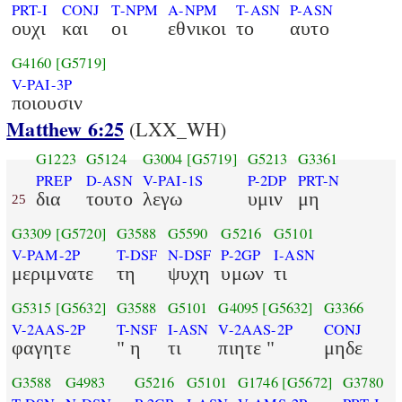
PRT-I
CONJ
T-NPM
A-NPM
T-ASN
P-ASN
ουχι
και
οι
εθνικοι
το
αυτο
G4160
[G5719]
V-PAI-3P
ποιουσιν
Matthew 6:25
(LXX_WH)
G1223
G5124
G3004
[G5719]
G5213
G3361
PREP
D-ASN
V-PAI-1S
P-2DP
PRT-N
δια
τουτο
λεγω
υμιν
μη
25
G3309
[G5720]
G3588
G5590
G5216
G5101
V-PAM-2P
T-DSF
N-DSF
P-2GP
I-ASN
μεριμνατε
τη
ψυχη
υμων
τι
G5315
[G5632]
G3588
G5101
G4095
[G5632]
G3366
V-2AAS-2P
T-NSF
I-ASN
V-2AAS-2P
CONJ
φαγητε
" η
τι
πιητε "
μηδε
G3588
G4983
G5216
G5101
G1746
[G5672]
G3780