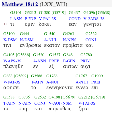
Matthew 18:12
(LXX_WH)
G5101
G5213
G1380
[G5719]
G1437
G1096
[G5638]
I-ASN
P-2DP
V-PAI-3S
COND
V-2ADS-3S
τι
υμιν
δοκει
εαν
γενηται
12
G5100
G444
G1540
G4263
G2532
X-DSM
N-DSM
A-NUI
N-NPN
CONJ
τινι
ανθρωπω
εκατον
προβατα
και
G4105
[G5686]
G1520
G1537
G846
G3780
V-APS-3S
A-NSN
PREP
P-GPN
PRT-I
πλανηθη
εν
εξ
αυτων
ουχι
G863
[G5692]
G3588
G1768
G1767
G1909
V-FAI-3S
T-APN
A-NUI
A-NUI
PREP
αφησει
τα
ενενηκοντα
εννεα
επι
G3588
G3735
G2532
G4198
[G5679]
G2212
[G5719]
T-APN
N-APN
CONJ
V-AOP-NSM
V-PAI-3S
τα
ορη
και
πορευθεις
ζητει