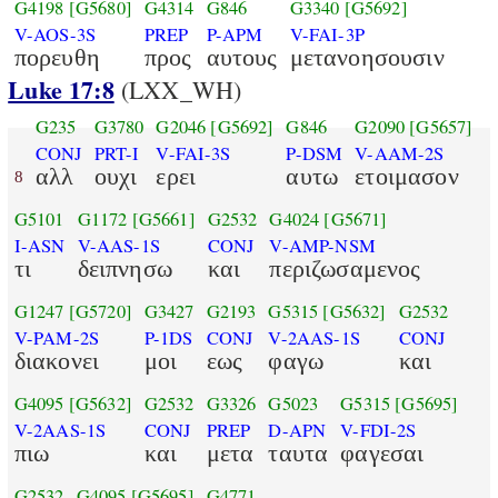
G4198
[G5680]
G4314
G846
G3340
[G5692]
V-AOS-3S
PREP
P-APM
V-FAI-3P
πορευθη
προς
αυτους
μετανοησουσιν
Luke 17:8
(LXX_WH)
G235
G3780
G2046
[G5692]
G846
G2090
[G5657]
CONJ
PRT-I
V-FAI-3S
P-DSM
V-AAM-2S
αλλ
ουχι
ερει
αυτω
ετοιμασον
8
G5101
G1172
[G5661]
G2532
G4024
[G5671]
I-ASN
V-AAS-1S
CONJ
V-AMP-NSM
τι
δειπνησω
και
περιζωσαμενος
G1247
[G5720]
G3427
G2193
G5315
[G5632]
G2532
V-PAM-2S
P-1DS
CONJ
V-2AAS-1S
CONJ
διακονει
μοι
εως
φαγω
και
G4095
[G5632]
G2532
G3326
G5023
G5315
[G5695]
V-2AAS-1S
CONJ
PREP
D-APN
V-FDI-2S
πιω
και
μετα
ταυτα
φαγεσαι
G2532
G4095
[G5695]
G4771