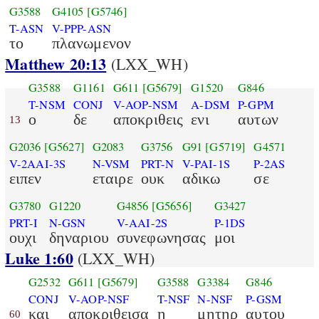
G3588
G4105
[G5746]
T-ASN
V-PPP-ASN
το
πλανωμενον
Matthew 20:13
(LXX_WH)
G3588
G1161
G611
[G5679]
G1520
G846
T-NSM
CONJ
V-AOP-NSM
A-DSM
P-GPM
ο
δε
αποκριθεις
ενι
αυτων
13
G2036
[G5627]
G2083
G3756
G91
[G5719]
G4571
V-2AAI-3S
N-VSM
PRT-N
V-PAI-1S
P-2AS
ειπεν
εταιρε
ουκ
αδικω
σε
G3780
G1220
G4856
[G5656]
G3427
PRT-I
N-GSN
V-AAI-2S
P-1DS
ουχι
δηναριου
συνεφωνησας
μοι
Luke 1:60
(LXX_WH)
G2532
G611
[G5679]
G3588
G3384
G846
CONJ
V-AOP-NSF
T-NSF
N-NSF
P-GSM
και
αποκριθεισα
η
μητηρ
αυτου
60