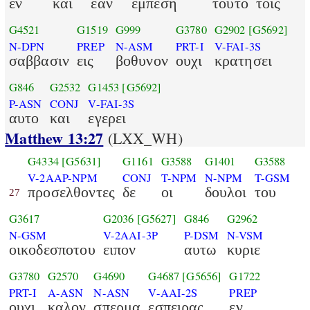
εν
και
εαν
εμπεση
τουτο
τοις
G4521
G1519
G999
G3780
G2902
[G5692]
N-DPN
PREP
N-ASM
PRT-I
V-FAI-3S
σαββασιν
εις
βοθυνον
ουχι
κρατησει
G846
G2532
G1453
[G5692]
P-ASN
CONJ
V-FAI-3S
αυτο
και
εγερει
Matthew 13:27
(LXX_WH)
G4334
[G5631]
G1161
G3588
G1401
G3588
V-2AAP-NPM
CONJ
T-NPM
N-NPM
T-GSM
προσελθοντες
δε
οι
δουλοι
του
27
G3617
G2036
[G5627]
G846
G2962
N-GSM
V-2AAI-3P
P-DSM
N-VSM
οικοδεσποτου
ειπον
αυτω
κυριε
G3780
G2570
G4690
G4687
[G5656]
G1722
PRT-I
A-ASN
N-ASN
V-AAI-2S
PREP
ουχι
καλον
σπερμα
εσπειρας
εν