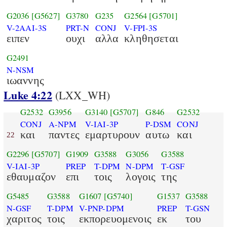
G2036
[G5627]
G3780
G235
G2564
[G5701]
V-2AAI-3S
PRT-N
CONJ
V-FPI-3S
ειπεν
ουχι
αλλα
κληθησεται
G2491
N-NSM
ιωαννης
Luke 4:22
(LXX_WH)
G2532
G3956
G3140
[G5707]
G846
G2532
CONJ
A-NPM
V-IAI-3P
P-DSM
CONJ
και
παντες
εμαρτυρουν
αυτω
και
22
G2296
[G5707]
G1909
G3588
G3056
G3588
V-IAI-3P
PREP
T-DPM
N-DPM
T-GSF
εθαυμαζον
επι
τοις
λογοις
της
G5485
G3588
G1607
[G5740]
G1537
G3588
N-GSF
T-DPM
V-PNP-DPM
PREP
T-GSN
χαριτος
τοις
εκπορευομενοις
εκ
του