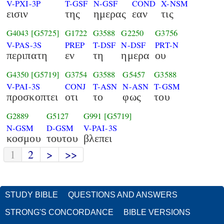
V-PXI-3P
T-GSF
N-GSF
COND
X-NSM
εισιν
της
ημερας
εαν
τις
G4043
[G5725]
G1722
G3588
G2250
G3756
V-PAS-3S
PREP
T-DSF
N-DSF
PRT-N
περιπατη
εν
τη
ημερα
ου
G4350
[G5719]
G3754
G3588
G5457
G3588
V-PAI-3S
CONJ
T-ASN
N-ASN
T-GSM
προσκοπτει
οτι
το
φως
του
G2889
G5127
G991
[G5719]
N-GSM
D-GSM
V-PAI-3S
κοσμου
τουτου
βλεπει
1
2
>
>>
STUDY BIBLE
QUESTIONS AND ANSWERS
STRONG'S CONCORDANCE
BIBLE VERSIONS