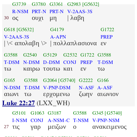
G3739
G3780
G3361
G2983
[G5632]
R-NSM
PRT-N
PRT-N
V-2AAS-3S
ος
ουχι
μη
| λαβη
30
G618
[G5632]
G4179
G1722
V-2AAS-3S
A-APN
PREP
| \< απολαβη \>
| πολλαπλασιονα
εν
G3588
G2540
G5129
G2532
G1722
G3588
T-DSM
N-DSM
D-DSM
CONJ
PREP
T-DSM
τω
καιρω
τουτω
και
εν
τω
G165
G3588
G2064
[G5740]
G2222
G166
N-DSM
T-DSM
V-PNP-DSM
N-ASF
A-ASF
αιωνι
τω
ερχομενω
ζωην
αιωνιον
Luke 22:27
(LXX_WH)
G5101
G1063
G3187
G3588
G345
[G5740]
I-NSM
CONJ
A-NSM-C
T-NSM
V-PNP-NSM
τις
γαρ
μειζων
ο
ανακειμενος
27