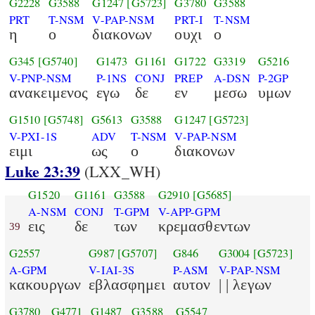
G2228
G3588
G1247
[G5723]
G3780
G3588
PRT
T-NSM
V-PAP-NSM
PRT-I
T-NSM
η
ο
διακονων
ουχι
ο
G345
[G5740]
G1473
G1161
G1722
G3319
G5216
V-PNP-NSM
P-1NS
CONJ
PREP
A-DSN
P-2GP
ανακειμενος
εγω
δε
εν
μεσω
υμων
G1510
[G5748]
G5613
G3588
G1247
[G5723]
V-PXI-1S
ADV
T-NSM
V-PAP-NSM
ειμι
ως
ο
διακονων
Luke 23:39
(LXX_WH)
G1520
G1161
G3588
G2910
[G5685]
A-NSM
CONJ
T-GPM
V-APP-GPM
εις
δε
των
κρεμασθεντων
39
G2557
G987
[G5707]
G846
G3004
[G5723]
A-GPM
V-IAI-3S
P-ASM
V-PAP-NSM
κακουργων
εβλασφημει
αυτον
| | λεγων
G3780
G4771
G1487
G3588
G5547