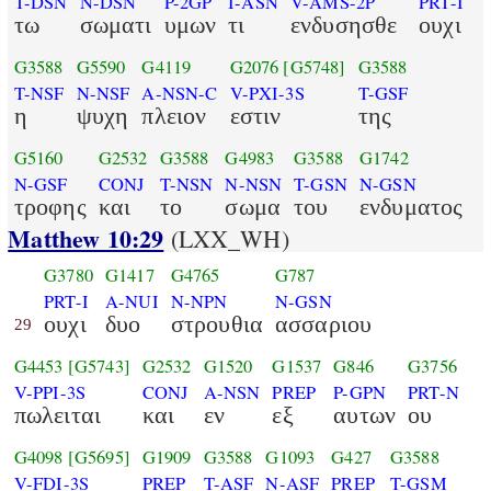
T-DSN
N-DSN
P-2GP
I-ASN
V-AMS-2P
PRT-I
τω
σωματι
υμων
τι
ενδυσησθε
ουχι
G3588
G5590
G4119
G2076
[G5748]
G3588
T-NSF
N-NSF
A-NSN-C
V-PXI-3S
T-GSF
η
ψυχη
πλειον
εστιν
της
G5160
G2532
G3588
G4983
G3588
G1742
N-GSF
CONJ
T-NSN
N-NSN
T-GSN
N-GSN
τροφης
και
το
σωμα
του
ενδυματος
Matthew 10:29
(LXX_WH)
G3780
G1417
G4765
G787
PRT-I
A-NUI
N-NPN
N-GSN
ουχι
δυο
στρουθια
ασσαριου
29
G4453
[G5743]
G2532
G1520
G1537
G846
G3756
V-PPI-3S
CONJ
A-NSN
PREP
P-GPN
PRT-N
πωλειται
και
εν
εξ
αυτων
ου
G4098
[G5695]
G1909
G3588
G1093
G427
G3588
V-FDI-3S
PREP
T-ASF
N-ASF
PREP
T-GSM