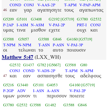
COND
CONJ
V-AAS-2P
T-APM
V-PAP-APM
εαν
γαρ
αγαπησητε
τους
αγαπωντας
46
G5209
G5101
G3408
G2192
[G5719]
G3780
G2532
P-2AP
I-ASM
N-ASM
V-PAI-2P
PRT-I
CONJ
υμας
τινα
μισθον
εχετε
ουχι
και
G3588
G5057
G3588
G846
G4160
[G5719]
T-NPM
N-NPM
T-ASN
P-ASN
V-PAI-3P
οι
τελωναι
το
αυτο
ποιουσιν
Matthew 5:47
(LXX_WH)
G2532
G1437
G782
[G5667]
G3588
G80
CONJ
COND
V-ADS-2P
T-APM
N-APM
και
εαν
ασπασησθε
τους
αδελφους
47
G5216
G3440
G5101
G4053
G4160
[G5719]
P-2GP
ADV
I-ASN
A-ASN
V-PAI-2P
υμων
μονον
τι
περισσον
ποιειτε
G3780
G2532
G3588
G1482
G3588
G846