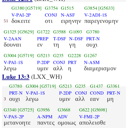
G1380
[G5719]
G3754
G1515
G3854
[G5633]
V-PAI-2P
CONJ
N-ASF
V-2ADI-1S
δοκειτε
οτι
ειρηνην
παρεγενομην
51
G1325
[G5629]
G1722
G3588
G1093
G3780
V-2AAN
PREP
T-DSF
N-DSF
PRT-N
δουναι
εν
τη
γη
ουχι
G3004
[G5719]
G5213
G235
G2228
G1267
V-PAI-1S
P-2DP
CONJ
PRT
N-ASM
λεγω
υμιν
αλλ
η
διαμερισμον
Luke 13:3
(LXX_WH)
G3780
G3004
[G5719]
G5213
G235
G1437
G3361
PRT-N
V-PAI-1S
P-2DP
CONJ
COND
PRT-N
ουχι
λεγω
υμιν
αλλ
εαν
μη
3
G3340
[G5725]
G3956
G3668
G622
[G5698]
V-PAS-2P
A-NPM
ADV
V-FMI-2P
μετανοητε
παντες
ομοιως
απολεισθε