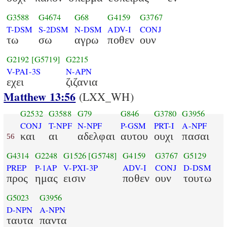
G3588
G4674
G68
G4159
G3767
T-DSM
S-2DSM
N-DSM
ADV-I
CONJ
τω
σω
αγρω
ποθεν
ουν
G2192
[G5719]
G2215
V-PAI-3S
N-APN
εχει
ζιζανια
Matthew 13:56
(LXX_WH)
G2532
G3588
G79
G846
G3780
G3956
CONJ
T-NPF
N-NPF
P-GSM
PRT-I
A-NPF
και
αι
αδελφαι
αυτου
ουχι
πασαι
56
G4314
G2248
G1526
[G5748]
G4159
G3767
G5129
PREP
P-1AP
V-PXI-3P
ADV-I
CONJ
D-DSM
προς
ημας
εισιν
ποθεν
ουν
τουτω
G5023
G3956
D-NPN
A-NPN
ταυτα
παντα