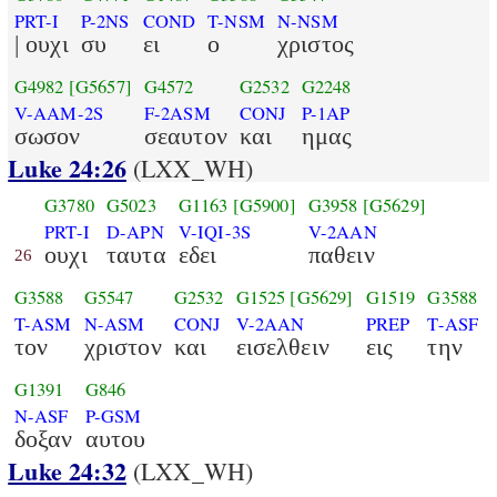
PRT-I
P-2NS
COND
T-NSM
N-NSM
| ουχι
συ
ει
ο
χριστος
G4982
[G5657]
G4572
G2532
G2248
V-AAM-2S
F-2ASM
CONJ
P-1AP
σωσον
σεαυτον
και
ημας
Luke 24:26
(LXX_WH)
G3780
G5023
G1163
[G5900]
G3958
[G5629]
PRT-I
D-APN
V-IQI-3S
V-2AAN
ουχι
ταυτα
εδει
παθειν
26
G3588
G5547
G2532
G1525
[G5629]
G1519
G3588
T-ASM
N-ASM
CONJ
V-2AAN
PREP
T-ASF
τον
χριστον
και
εισελθειν
εις
την
G1391
G846
N-ASF
P-GSM
δοξαν
αυτου
Luke 24:32
(LXX_WH)