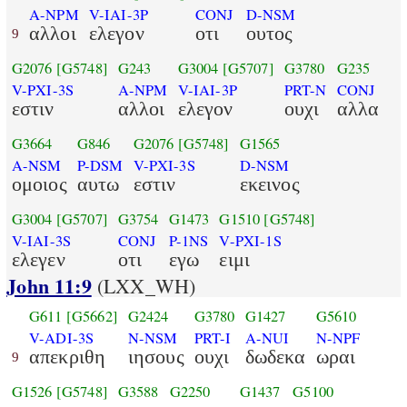
A-NPM
V-IAI-3P
CONJ
D-NSM
αλλοι
ελεγον
οτι
ουτος
9
G2076
[G5748]
G243
G3004
[G5707]
G3780
G235
V-PXI-3S
A-NPM
V-IAI-3P
PRT-N
CONJ
εστιν
αλλοι
ελεγον
ουχι
αλλα
G3664
G846
G2076
[G5748]
G1565
A-NSM
P-DSM
V-PXI-3S
D-NSM
ομοιος
αυτω
εστιν
εκεινος
G3004
[G5707]
G3754
G1473
G1510
[G5748]
V-IAI-3S
CONJ
P-1NS
V-PXI-1S
ελεγεν
οτι
εγω
ειμι
John 11:9
(LXX_WH)
G611
[G5662]
G2424
G3780
G1427
G5610
V-ADI-3S
N-NSM
PRT-I
A-NUI
N-NPF
απεκριθη
ιησους
ουχι
δωδεκα
ωραι
9
G1526
[G5748]
G3588
G2250
G1437
G5100