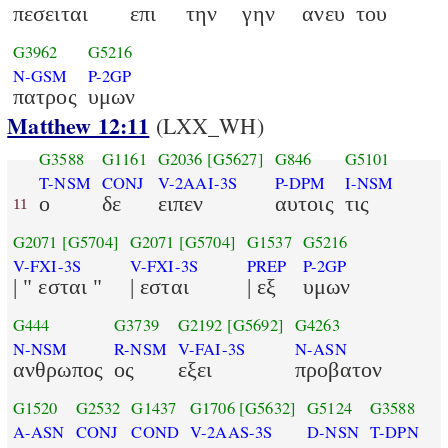
πεσειται
επι
την
γην
ανευ
του
G3962
G5216
N-GSM
P-2GP
πατρος
υμων
Matthew 12:11
(LXX_WH)
G3588
G1161
G2036
[G5627]
G846
G5101
T-NSM
CONJ
V-2AAI-3S
P-DPM
I-NSM
ο
δε
ειπεν
αυτοις
τις
11
G2071
[G5704]
G2071
[G5704]
G1537
G5216
V-FXI-3S
V-FXI-3S
PREP
P-2GP
| " εσται "
| εσται
| εξ
υμων
G444
G3739
G2192
[G5692]
G4263
N-NSM
R-NSM
V-FAI-3S
N-ASN
ανθρωπος
ος
εξει
προβατον
G1520
G2532
G1437
G1706
[G5632]
G5124
G3588
A-ASN
CONJ
COND
V-2AAS-3S
D-NSN
T-DPN