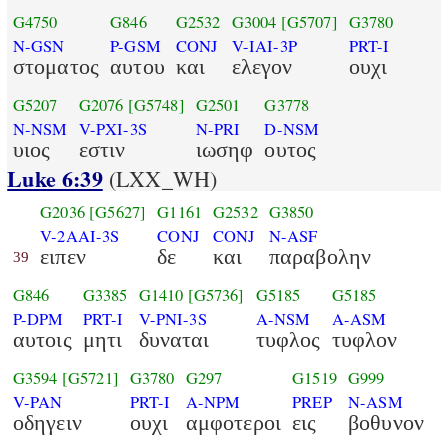
G4750
G846
G2532
G3004
[G5707]
G3780
N-GSN
P-GSM
CONJ
V-IAI-3P
PRT-I
στοματος
αυτου
και
ελεγον
ουχι
G5207
G2076
[G5748]
G2501
G3778
N-NSM
V-PXI-3S
N-PRI
D-NSM
υιος
εστιν
ιωσηφ
ουτος
Luke 6:39
(LXX_WH)
G2036
[G5627]
G1161
G2532
G3850
V-2AAI-3S
CONJ
CONJ
N-ASF
ειπεν
δε
και
παραβολην
39
G846
G3385
G1410
[G5736]
G5185
G5185
P-DPM
PRT-I
V-PNI-3S
A-NSM
A-ASM
αυτοις
μητι
δυναται
τυφλος
τυφλον
G3594
[G5721]
G3780
G297
G1519
G999
V-PAN
PRT-I
A-NPM
PREP
N-ASM
οδηγειν
ουχι
αμφοτεροι
εις
βοθυνον