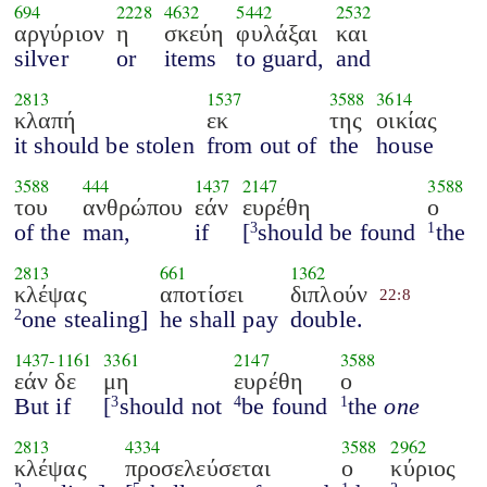
694
2228
4632
5442
2532
αργύριον
η
σκεύη
φυλάξαι
και
silver
or
items
to guard,
and
2813
1537
3588
3614
κλαπή
εκ
της
οικίας
it should be stolen
from out of
the
house
3588
444
1437
2147
3588
του
ανθρώπου
εάν
ευρέθη
ο
of the
man,
if
[
should be found
the
3
1
2813
661
1362
κλέψας
αποτίσει
διπλούν
22:8
one stealing]
he shall pay
double.
2
1437
-
1161
3361
2147
3588
εάν δε
μη
ευρέθη
ο
But if
[
should not
be found
the
one
3
4
1
2813
4334
3588
2962
κλέψας
προσελεύσεται
ο
κύριος