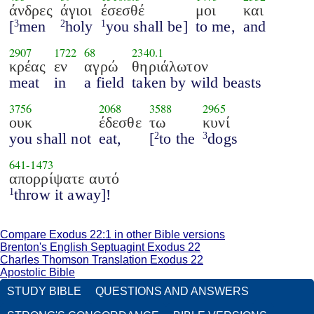
άνδρες
άγιοι
έσεσθέ
μοι
και
[
men
holy
you shall be]
to me,
and
3
2
1
2907
1722
68
2340.1
κρέας
εν
αγρώ
θηριάλωτον
meat
in
a field
taken by wild beasts
3756
2068
3588
2965
ουκ
έδεσθε
τω
κυνί
you shall not
eat,
[
to the
dogs
2
3
641
-
1473
απορρίψατε αυτό
throw it away]!
1
Compare Exodus 22:1 in other Bible versions
Brenton's English Septuagint Exodus 22
Charles Thomson Translation Exodus 22
Apostolic Bible
STUDY BIBLE
QUESTIONS AND ANSWERS