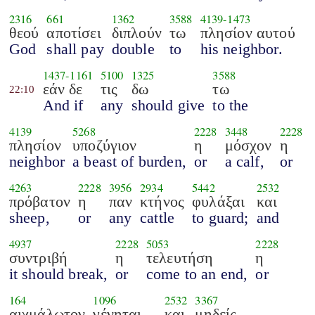
2316
661
1362
3588
4139
-
1473
θεού
αποτίσει
διπλούν
τω
πλησίον αυτού
God
shall pay
double
to
his neighbor.
1437
-
1161
5100
1325
3588
εάν δε
τις
δω
τω
22:10
And if
any
should give
to the
4139
5268
2228
3448
2228
πλησίον
υποζύγιον
η
μόσχον
η
neighbor
a beast of burden,
or
a calf,
or
4263
2228
3956
2934
5442
2532
πρόβατον
η
παν
κτήνος
φυλάξαι
και
sheep,
or
any
cattle
to guard;
and
4937
2228
5053
2228
συντριβή
η
τελευτήση
η
it should break,
or
come to an end,
or
164
1096
2532
3367
αιχμάλωτον
γένηται
και
μηδείς