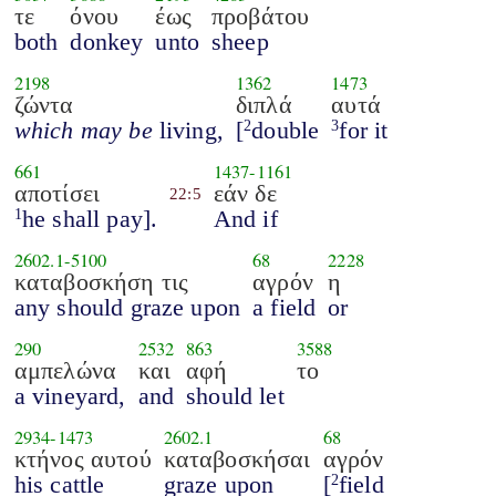
τε
όνου
έως
προβάτου
both
donkey
unto
sheep
2198
1362
1473
ζώντα
διπλά
αυτά
which may be
living,
[
double
for it
2
3
661
1437
-
1161
αποτίσει
εάν δε
22:5
he shall pay].
And if
1
2602.1
-
5100
68
2228
καταβοσκήση τις
αγρόν
η
any should graze upon
a field
or
290
2532
863
3588
αμπελώνα
και
αφή
το
a vineyard,
and
should let
2934
-
1473
2602.1
68
κτήνος αυτού
καταβοσκήσαι
αγρόν
his cattle
graze upon
[
field
2