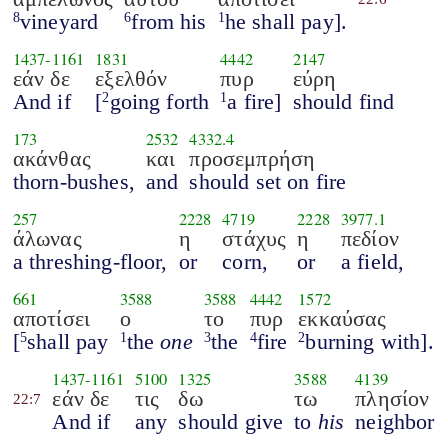
vineyard
from his
he shall pay].
8
6
1
1437
-
1161
1831
4442
2147
εάν δε
εξελθόν
πυρ
εύρη
And if
[
going forth
a fire]
should find
2
1
173
2532
4332.4
ακάνθας
και
προσεμπρήση
thorn-bushes,
and
should set on fire
257
2228
4719
2228
3977.1
άλωνας
η
στάχυς
η
πεδίον
a threshing-floor,
or
corn,
or
a field,
661
3588
3588
4442
1572
αποτίσει
ο
το
πυρ
εκκαύσας
[
shall pay
the
one
the
fire
burning with].
5
1
3
4
2
1437
-
1161
5100
1325
3588
4139
εάν δε
τις
δω
τω
πλησίον
22:7
And if
any
should give
to
his
neighbor