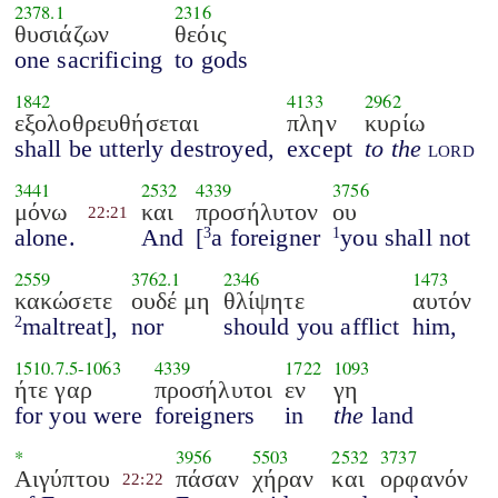
2378.1
2316
θυσιάζων
θεόις
one sacrificing
to gods
1842
4133
2962
εξολοθρευθήσεται
πλην
κυρίω
shall be utterly destroyed,
except
to the
lord
3441
2532
4339
3756
μόνω
και
προσήλυτον
ου
22:21
alone.
And
[
a foreigner
you shall not
3
1
2559
3762.1
2346
1473
κακώσετε
ουδέ μη
θλίψητε
αυτόν
maltreat],
nor
should you afflict
him,
2
1510.7.5
-
1063
4339
1722
1093
ήτε γαρ
προσήλυτοι
εν
γη
for you were
foreigners
in
the
land
*
3956
5503
2532
3737
Αιγύπτου
πάσαν
χήραν
και
ορφανόν
22:22