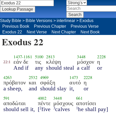
Study Bible
>
Bible Versions
>
interlinear
>
Exodus
Previous Book
Previous Chapter
Previous Verse
Exodus 22
Next Verse
Next Chapter
Next Book
Exodus 22
1437
-
1161
5100
2813
3448
2228
εάν δε
τις
κλέψη
μόσχον
η
22:1
And if
any
should steal
a calf
or
4263
2532
4969
1473
2228
πρόβατον
και
σφάξη
αυτό
η
a sheep,
and
should slay
it,
or
591
4002
3448
661
αποδώται
πέντε
μόσχους
αποτίσει
should sell it,
[
five
calves
he shall pay]
2
3
1