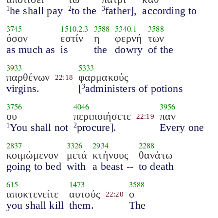
he shall pay
to the
father],
according to
1
2
3
3745
1510.2.3
3588
5340.1
3588
όσον
εστίν
η
φερνή
των
as much as
is
the
dowry
of the
3933
5333
παρθένων
φαρμακούς
22:18
virgins.
[
administers of potions
3
3756
4046
3956
ου
περιποιήσετε
παν
22:19
You shall not
procure].
Every one
1
2
2837
3326
2934
2288
κοιμώμενον
μετά
κτήνους
θανάτω
going to bed
with
a beast --
to death
615
1473
3588
αποκτενείτε
αυτούς
ο
22:20
you shall kill
them.
The