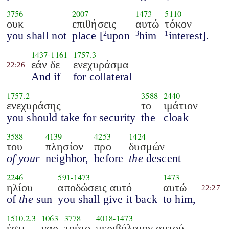
3756
2007
1473
5110
ουκ
επιθήσεις
αυτώ
τόκον
you shall not
place [
upon
him
interest].
2
3
1
1437
-
1161
1757.3
εάν δε
ενεχυράσμα
22:26
And if
for collateral
1757.2
3588
2440
ενεχυράσης
το
ιμάτιον
you should take for security
the
cloak
3588
4139
4253
1424
του
πλησίον
προ
δυσμών
of your
neighbor,
before
the
descent
2246
591
-
1473
1473
ηλίου
αποδώσεις αυτό
αυτώ
22:27
of
the
sun
you shall give it back
to him,
1510.2.3
1063
3778
4018
-
1473
έστι
γαρ
τούτο
περιβόλαιον αυτού