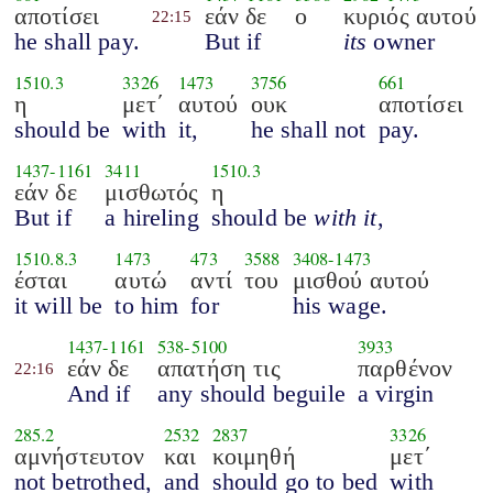
αποτίσει
εάν δε
ο
κυριός αυτού
22:15
he shall pay.
But if
its
owner
1510.3
3326
1473
3756
661
η
μετ΄
αυτού
ουκ
αποτίσει
should be
with
it,
he shall not
pay.
1437
-
1161
3411
1510.3
εάν δε
μισθωτός
η
But if
a hireling
should be
with it
,
1510.8.3
1473
473
3588
3408
-
1473
έσται
αυτώ
αντί
του
μισθού αυτού
it will be
to him
for
his wage.
1437
-
1161
538
-
5100
3933
εάν δε
απατήση τις
παρθένον
22:16
And if
any should beguile
a virgin
285.2
2532
2837
3326
αμνήστευτον
και
κοιμηθή
μετ΄
not betrothed,
and
should go to bed
with