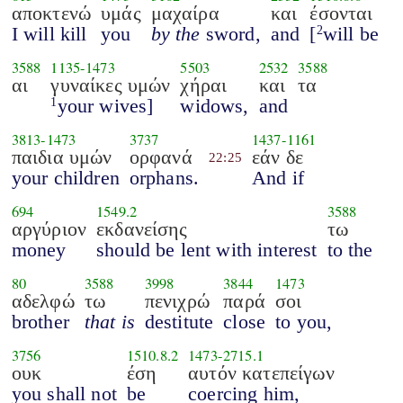
αποκτενώ
υμάς
μαχαίρα
και
έσονται
I will kill
you
by the
sword,
and
[
will be
2
3588
1135
-
1473
5503
2532
3588
αι
γυναίκες υμών
χήραι
και
τα
your wives]
widows,
and
1
3813
-
1473
3737
1437
-
1161
παιδια υμών
ορφανά
εάν δε
22:25
your children
orphans.
And if
694
1549.2
3588
αργύριον
εκδανείσης
τω
money
should be lent with interest
to the
80
3588
3998
3844
1473
αδελφώ
τω
πενιχρώ
παρά
σοι
brother
that is
destitute
close
to you,
3756
1510.8.2
1473
-
2715.1
ουκ
έση
αυτόν κατεπείγων
you shall not
be
coercing him,