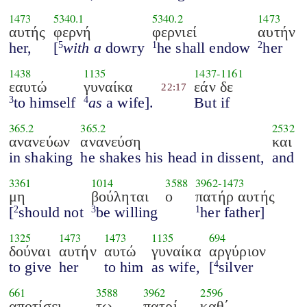
1473
5340.1
5340.2
1473
αυτής
φερνή
φερνιεί
αυτήν
her,
[
with a
dowry
he shall endow
her
5
1
2
1438
1135
1437
-
1161
εαυτώ
γυναίκα
εάν δε
22:17
to himself
as
a wife].
But if
3
4
365.2
365.2
2532
ανανεύων
ανανεύση
και
in shaking
he shakes his head in dissent,
and
3361
1014
3588
3962
-
1473
μη
βούληται
ο
πατήρ αυτής
[
should not
be willing
her father]
2
3
1
1325
1473
1473
1135
694
δούναι
αυτήν
αυτώ
γυναίκα
αργύριον
to give
her
to him
as wife,
[
silver
4
661
3588
3962
2596
αποτίσει
τω
πατρί
καθ΄