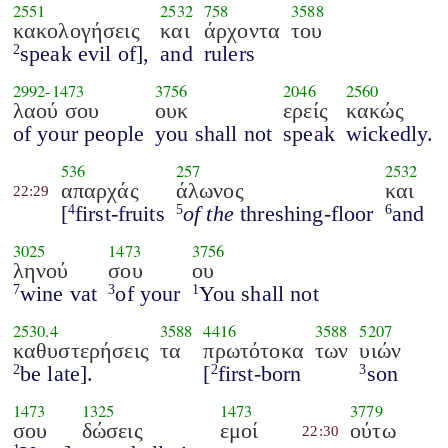
2551
2532
758
3588
κακολογήσεις
και
άρχοντα
του
speak evil of],
and
rulers
2
2992
-
1473
3756
2046
2560
λαού σου
ουκ
ερείς
κακώς
of your people
you shall not
speak
wickedly.
536
257
2532
απαρχάς
άλωνος
και
22:29
[
first-fruits
of the
threshing-floor
and
4
5
6
3025
1473
3756
ληνού
σου
ου
wine vat
of your
You shall not
7
3
1
2530.4
3588
4416
3588
5207
καθυστερήσεις
τα
πρωτότοκα
των
υιών
be late].
[
first-born
son
2
2
3
1473
1325
1473
3779
σου
δώσεις
εμοί
ούτω
22:30