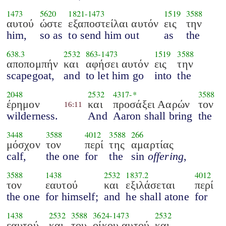
1473
5620
1821
-
1473
1519
3588
αυτού
ώστε
εξαποστείλαι αυτόν
εις
την
him,
so as
to send him out
as
the
638.3
2532
863
-
1473
1519
3588
αποπομπήν
και
αφήσει αυτόν
εις
την
scapegoat,
and
to let him go
into
the
2048
2532
4317
-*
3588
έρημον
και
προσάξει Ααρών
τον
16:11
wilderness.
And
Aaron shall bring
the
3448
3588
4012
3588
266
μόσχον
τον
περί
της
αμαρτίας
calf,
the one
for
the
sin
offering
,
3588
1438
2532
1837.2
4012
τον
εαυτού
και
εξιλάσεται
περί
the one
for himself;
and
he shall atone
for
1438
2532
3588
3624
-
1473
2532
εαυτού
και
του
οίκου αυτού
και