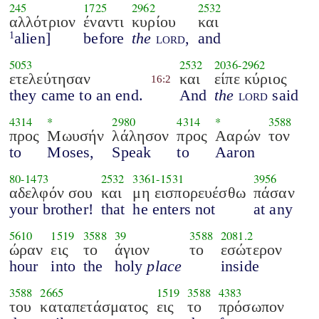
245
1725
2962
2532
αλλότριον
έναντι
κυρίου
και
alien]
before
the
lord
,
and
1
5053
2532
2036
-
2962
ετελεύτησαν
και
είπε κύριος
16:2
they came to an end.
And
the
lord
said
4314
*
2980
4314
*
3588
προς
Μωυσήν
λάλησον
προς
Ααρών
τον
to
Moses,
Speak
to
Aaron
80
-
1473
2532
3361
-
1531
3956
αδελφόν σου
και
μη εισπορευέσθω
πάσαν
your brother!
that
he enters not
at any
5610
1519
3588
39
3588
2081.2
ώραν
εις
το
άγιον
το
εσώτερον
hour
into
the
holy
place
inside
3588
2665
1519
3588
4383
του
καταπετάσματος
εις
το
πρόσωπον