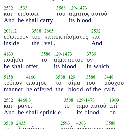
2532
1533
3588
129
-
1473
και
εισοίσει
του
αίματος αυτού
And
he shall carry
its blood
2081.2
3588
2665
2532
εσώτερον
του
καταπετάσματος
και
inside
the
veil.
And
4160
3588
129
-
1473
3739
ποιήσει
το
αίμα αυτού
ον
he shall offer
its blood
in which
5158
4160
3588
129
3588
3448
τρόπον
εποίησε
το
αίμα
του
μόσχου
manner
he offered
the
blood
of the
calf.
2532
4468.3
3588
129
-
1473
1909
και
ρανεί
το
αίμα αυτού
επί
And
he shall sprinkle
its blood
on
3588
2435
2596
4383
3588
το
ιλαστήριον
κατά
πρόσωπον
του