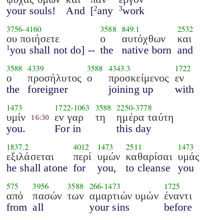
your souls!
And
[
any
work
2
3
3756
-
4160
3588
849.1
2532
ου ποιήσετε
ο
αυτόχθων
και
you shall not do] --
the
native born
and
1
3588
4339
3588
4343.3
1722
ο
προσήλυτος
ο
προσκείμενος
εν
the
foreigner
joining up
with
1473
1722
-
1063
3588
2250
-
3778
υμίν
εν γαρ
τη
ημέρα ταύτη
16:30
you.
For in
this day
1837.2
4012
1473
2511
1473
εξιλάσεται
περί
υμών
καθαρίσαι
υμάς
he shall atone
for
you,
to cleanse
you
575
3956
3588
266
-
1473
1725
από
πασών
των
αμαρτιών υμών
έναντι
from
all
your sins
before