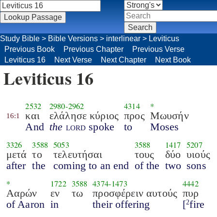
Study Bible
>
Bible Versions
>
interlinear
>
Leviticus
Previous Book
Previous Chapter
Previous Verse
Leviticus 16
Next Verse
Next Chapter
Next Book
Leviticus 16
2532
2980
-
2962
4314
*
και
ελάλησε κύριος
προς
Μωυσήν
16:1
And
the
lord
spoke
to
Moses
3326
3588
5053
3588
1417
5207
μετά
το
τελευτήσαι
τους
δύο
υιούς
after
the
coming to an end
of the
two
sons
*
1722
3588
4374
-
1473
4442
Ααρών
εν
τω
προσφέρειν αυτούς
πυρ
of Aaron
in
their offering
[
fire
2