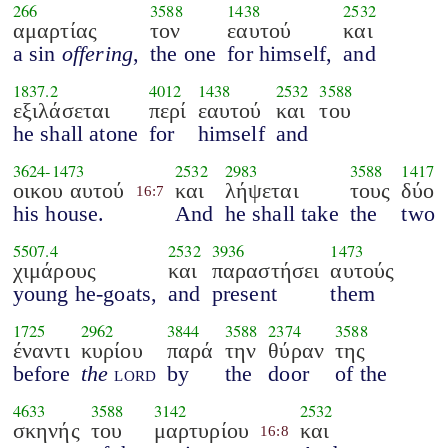
266
3588
1438
2532
αμαρτίας
τον
εαυτού
και
a sin
offering
,
the one
for himself,
and
1837.2
4012
1438
2532
3588
εξιλάσεται
περί
εαυτού
και
του
he shall atone
for
himself
and
3624
-
1473
2532
2983
3588
1417
οικου αυτού
και
λήψεται
τους
δύο
16:7
his house.
And
he shall take
the
two
5507.4
2532
3936
1473
χιμάρους
και
παραστήσει
αυτούς
young he-goats,
and
present
them
1725
2962
3844
3588
2374
3588
έναντι
κυρίου
παρά
την
θύραν
της
before
the
lord
by
the
door
of the
4633
3588
3142
2532
σκηνής
του
μαρτυρίου
και
16:8