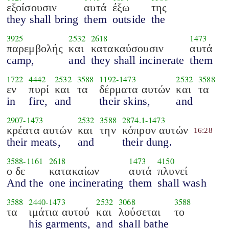
εξοίσουσιν
αυτά
έξω
της
they shall bring
them
outside
the
3925
2532
2618
1473
παρεμβολής
και
κατακαύσουσιν
αυτά
camp,
and
they shall incinerate
them
1722
4442
2532
3588
1192
-
1473
2532
3588
εν
πυρί
και
τα
δέρματα αυτών
και
τα
in
fire,
and
their skins,
and
2907
-
1473
2532
3588
2874.1
-
1473
κρέατα αυτών
και
την
κόπρον αυτών
16:28
their meats,
and
their dung.
3588
-
1161
2618
1473
4150
ο δε
κατακαίων
αυτά
πλυνεί
And the
one incinerating
them
shall wash
3588
2440
-
1473
2532
3068
3588
τα
ιμάτια αυτού
και
λούσεται
το
his garments,
and
shall bathe