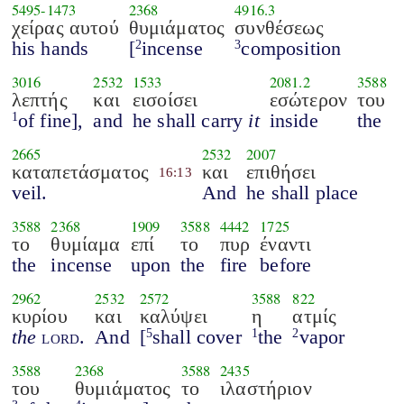
5495
-
1473
2368
4916.3
χείρας αυτού
θυμιάματος
συνθέσεως
his hands
[
incense
composition
2
3
3016
2532
1533
2081.2
3588
λεπτής
και
εισοίσει
εσώτερον
του
of fine],
and
he shall carry
it
inside
the
1
2665
2532
2007
καταπετάσματος
και
επιθήσει
16:13
veil.
And
he shall place
3588
2368
1909
3588
4442
1725
το
θυμίαμα
επί
το
πυρ
έναντι
the
incense
upon
the
fire
before
2962
2532
2572
3588
822
κυρίου
και
καλύψει
η
ατμίς
the
lord
.
And
[
shall cover
the
vapor
5
1
2
3588
2368
3588
2435
του
θυμιάματος
το
ιλαστήριον