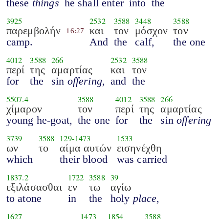
these
things
he shall enter
into
the
3925
2532
3588
3448
3588
παρεμβολήν
και
τον
μόσχον
τον
16:27
camp.
And
the
calf,
the one
4012
3588
266
2532
3588
περί
της
αμαρτίας
και
τον
for
the
sin
offering
,
and
the
5507.4
3588
4012
3588
266
χίμαρον
τον
περί
της
αμαρτίας
young he-goat,
the one
for
the
sin
offering
3739
3588
129
-
1473
1533
ων
το
αίμα αυτών
εισηνέχθη
which
their blood
was carried
1837.2
1722
3588
39
εξιλάσασθαι
εν
τω
αγίω
to atone
in
the
holy
place
,
1627
1473
1854
3588