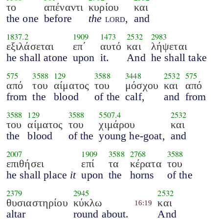
το
απέναντι
κυρίου
και
the one
before
the
lord
,
and
1837.2
1909
1473
2532
2983
εξιλάσεται
επ΄
αυτό
και
λήψεται
he shall atone
upon
it.
And
he shall take
575
3588
129
3588
3448
2532
575
από
του
αίματος
του
μόσχου
και
από
from
the
blood
of the
calf,
and
from
3588
129
3588
5507.4
2532
του
αίματος
του
χιμάρου
και
the
blood
of the
young he-goat,
and
2007
1909
3588
2768
3588
επιθήσει
επί
τα
κέρατα
του
he shall place
it
upon
the
horns
of the
2379
2945
2532
θυσιαστηρίου
κύκλω
και
16:19
altar
round about.
And