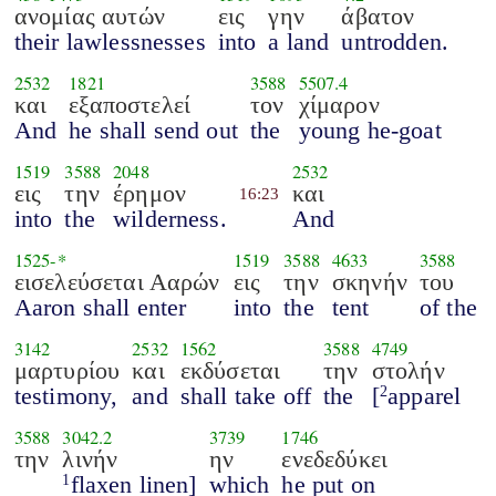
ανομίας αυτών
εις
γην
άβατον
their lawlessnesses
into
a land
untrodden.
2532
1821
3588
5507.4
και
εξαποστελεί
τον
χίμαρον
And
he shall send out
the
young he-goat
1519
3588
2048
2532
εις
την
έρημον
και
16:23
into
the
wilderness.
And
1525
-*
1519
3588
4633
3588
εισελεύσεται Ααρών
εις
την
σκηνήν
του
Aaron shall enter
into
the
tent
of the
3142
2532
1562
3588
4749
μαρτυρίου
και
εκδύσεται
την
στολήν
testimony,
and
shall take off
the
[
apparel
2
3588
3042.2
3739
1746
την
λινήν
ην
ενεδεδύκει
flaxen linen]
which
he put on
1