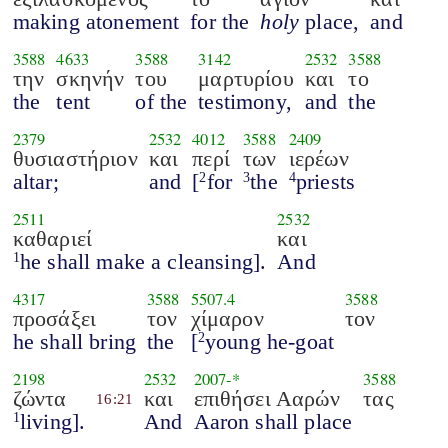
making atonement
for the
holy
place,
and
3588
4633
3588
3142
2532
3588
την
σκηνήν
του
μαρτυρίου
και
το
the
tent
of the
testimony,
and
the
2379
2532
4012
3588
2409
θυσιαστήριον
και
περί
των
ιερέων
altar;
and
[
for
the
priests
2
3
4
2511
2532
καθαριεί
και
he shall make a cleansing].
And
1
4317
3588
5507.4
3588
προσάξει
τον
χίμαρον
τον
he shall bring
the
[
young he-goat
2
2198
2532
2007
-*
3588
ζώντα
και
επιθήσει Ααρών
τας
16:21
living].
And
Aaron shall place
1