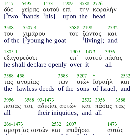
1417
5495
1473
1909
3588
2776
δύο
χείρας
αυτού
επί
την
κεφαλήν
[
two
hands
his]
upon
the
head
2
3
1
3588
5507.4
3588
2198
2532
του
χιμάρου
του
ζώντος
και
of the
[
young he-goat
living];
and
2
1
1805.1
1909
1473
3956
εξαγορεύσει
επ΄
αυτού
πάσας
he shall declare openly
over
it
all
3588
458
3588
5207
*
2532
τας
ανομίας
των
υιών
Ισραήλ
και
the
lawless deeds
of the
sons
of Israel,
and
3956
3588
93
-
1473
2532
3956
3588
πάσας
τας
αδικίας αυτών
και
πάσας
τας
all
their iniquities,
and
all
266
-
1473
2532
2007
1473
αμαρτίας αυτών
και
επιθήσει
αυτάς