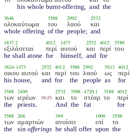
his whole burnt-offering,
and
the
3646
3588
2992
2532
ολοκαύτωμα
του
λαού
και
whole offering
of the
people;
and
1837.2
4012
1473
2532
4012
3588
εξιλάσεται
περί
αυτού
και
περί
του
he shall atone
for
himself,
and
for
3624
-
1473
2532
4012
3588
2992
5613
4012
οικου αυτού
και
περί
του
λαού
ως
περί
his house,
and
for
the
people
as
for
3588
2409
2532
3588
4720.1
3588
4012
των
ιερέων
και
το
στέαρ
το
περί
16:25
the
priests.
And
the
fat
for
3588
266
399
1909
3588
των
αμαρτιών
ανοίσει
επί
το
the
sin
offerings
he shall offer
upon
the