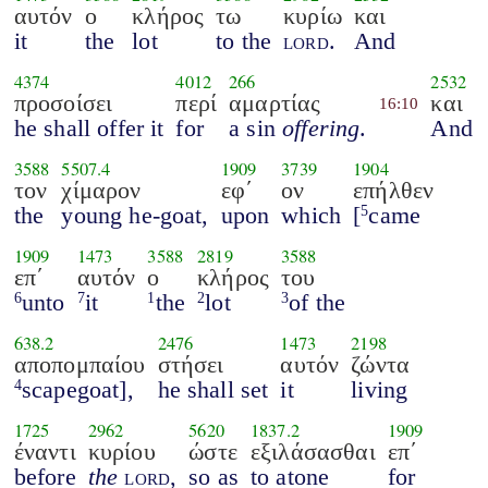
αυτόν
ο
κλήρος
τω
κυρίω
και
it
the
lot
to the
lord
.
And
4374
4012
266
2532
προσοίσει
περί
αμαρτίας
και
16:10
he shall offer it
for
a sin
offering
.
And
3588
5507.4
1909
3739
1904
τον
χίμαρον
εφ΄
ον
επήλθεν
the
young he-goat,
upon
which
[
came
5
1909
1473
3588
2819
3588
επ΄
αυτόν
ο
κλήρος
του
unto
it
the
lot
of the
6
7
1
2
3
638.2
2476
1473
2198
αποπομπαίου
στήσει
αυτόν
ζώντα
scapegoat],
he shall set
it
living
4
1725
2962
5620
1837.2
1909
έναντι
κυρίου
ώστε
εξιλάσασθαι
επ΄
before
the
lord
,
so as
to atone
for