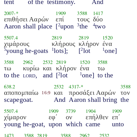
tent
of the
testimony.
And
2007
-*
1909
3588
1417
επιθήσει Ααρών
επί
τους
δύο
Aaron shall place
[
upon
the
two
2
3
4
5507.4
2819
2819
1520
χιμάρους
κλήρους
κλήρον
ένα
young he-goats
lots];
[
lot
one]
5
1
2
1
3588
2962
2532
2819
1520
3588
τω
κυρίω
και
κλήρον
ένα
τω
to the
lord
,
and
[
lot
one]
to the
2
1
638.2
2532
4317
-*
3588
αποπομπαίω
και
προσάξει Ααρών
τον
16:9
scapegoat.
And
Aaron shall bring
the
5507.4
1909
3739
1904
1909
χίμαρον
εφ΄
ον
επήλθεν
επ΄
young he-goat,
upon
which
came
unto
1473
3588
2819
3588
2962
2532