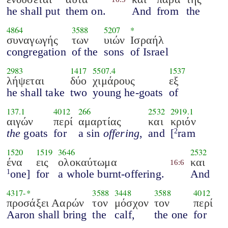
he shall put
them on.
And
from
the
4864
3588
5207
*
συναγωγής
των
υιών
Ισραήλ
congregation
of the
sons
of Israel
2983
1417
5507.4
1537
λήψεται
δύο
χιμάρους
εξ
he shall take
two
young he-goats
of
137.1
4012
266
2532
2919.1
αιγών
περί
αμαρτίας
και
κριόν
the
goats
for
a sin
offering
,
and
[
ram
2
1520
1519
3646
2532
ένα
εις
ολοκαύτωμα
και
16:6
one]
for
a whole burnt-offering.
And
1
4317
-*
3588
3448
3588
4012
προσάξει Ααρών
τον
μόσχον
τον
περί
Aaron shall bring
the
calf,
the one
for