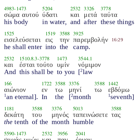
4983
-
1473
5204
2532
3326
3778
σώμα αυτού
ύδατι
και
μετά
ταύτα
his body
in water,
and
after
these things
1525
1519
3588
3925
εισελεύσεται
εις
την
παρεμβολήν
16:29
he shall enter
into
the
camp.
2532
1510.8.3
-
3778
1473
3544.1
και
έσται τούτο
υμίν
νόμιμον
And
this shall be
to you
[
law
2
166
1722
3588
3376
3588
1442
αιώνιον
εν
τω
μηνί
τω
εβδόμω
an eternal].
In
the
[
month
seventh]
1
2
1
1181
3588
3376
5013
3588
δεκάτη
του
μηνός
ταπεινώσετε
τας
the
tenth
of the
month
humble
5590
-
1473
2532
3956
2041
ψυχάς υμών
και
παν
έργον