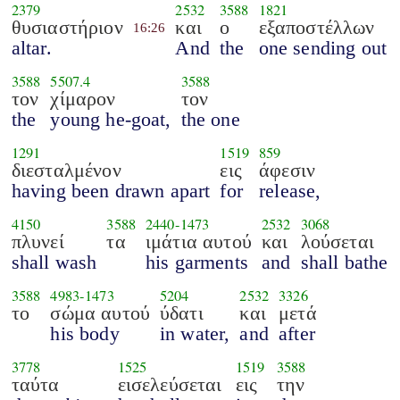
2379
2532
3588
1821
θυσιαστήριον
και
ο
εξαποστέλλων
16:26
altar.
And
the
one sending out
3588
5507.4
3588
τον
χίμαρον
τον
the
young he-goat,
the one
1291
1519
859
διεσταλμένον
εις
άφεσιν
having been drawn apart
for
release,
4150
3588
2440
-
1473
2532
3068
πλυνεί
τα
ιμάτια αυτού
και
λούσεται
shall wash
his garments
and
shall bathe
3588
4983
-
1473
5204
2532
3326
το
σώμα αυτού
ύδατι
και
μετά
his body
in water,
and
after
3778
1525
1519
3588
ταύτα
εισελεύσεται
εις
την