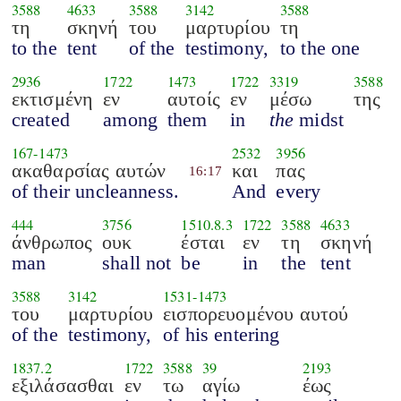
3588
4633
3588
3142
3588
τη
σκηνή
του
μαρτυρίου
τη
to the
tent
of the
testimony,
to the one
2936
1722
1473
1722
3319
3588
εκτισμένη
εν
αυτοίς
εν
μέσω
της
created
among
them
in
the
midst
167
-
1473
2532
3956
ακαθαρσίας αυτών
και
πας
16:17
of their uncleanness.
And
every
444
3756
1510.8.3
1722
3588
4633
άνθρωπος
ουκ
έσται
εν
τη
σκηνή
man
shall not
be
in
the
tent
3588
3142
1531
-
1473
του
μαρτυρίου
εισπορευομένου αυτού
of the
testimony,
of his entering
1837.2
1722
3588
39
2193
εξιλάσασθαι
εν
τω
αγίω
έως