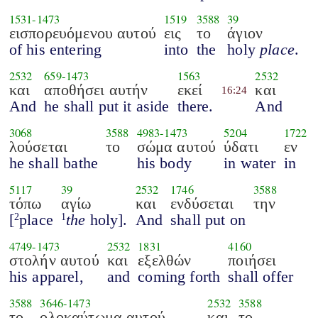
1531
-
1473
1519
3588
39
εισπορευόμενου αυτού
εις
το
άγιον
of his entering
into
the
holy
place
.
2532
659
-
1473
1563
2532
και
αποθήσει αυτήν
εκεί
και
16:24
And
he shall put it aside
there.
And
3068
3588
4983
-
1473
5204
1722
λούσεται
το
σώμα αυτού
ύδατι
εν
he shall bathe
his body
in water
in
5117
39
2532
1746
3588
τόπω
αγίω
και
ενδύσεται
την
[
place
the
holy].
And
shall put on
2
1
4749
-
1473
2532
1831
4160
στολήν αυτού
και
εξελθών
ποιήσει
his apparel,
and
coming forth
shall offer
3588
3646
-
1473
2532
3588
το
ολοκαύτωμα αυτού
και
το