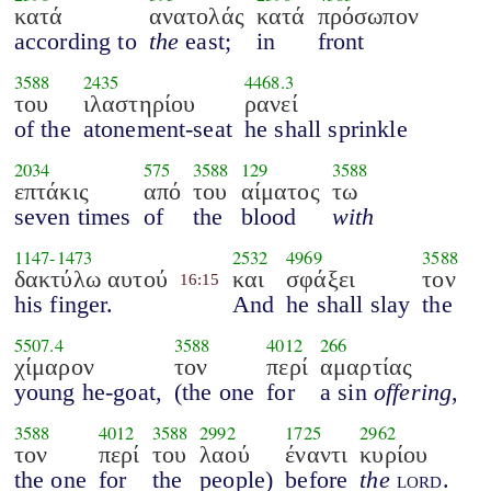
κατά
ανατολάς
κατά
πρόσωπον
according to
the
east;
in
front
3588
2435
4468.3
του
ιλαστηρίου
ρανεί
of the
atonement-seat
he shall sprinkle
2034
575
3588
129
3588
επτάκις
από
του
αίματος
τω
seven times
of
the
blood
with
1147
-
1473
2532
4969
3588
δακτύλω αυτού
και
σφάξει
τον
16:15
his finger.
And
he shall slay
the
5507.4
3588
4012
266
χίμαρον
τον
περί
αμαρτίας
young he-goat,
(the one
for
a sin
offering
,
3588
4012
3588
2992
1725
2962
τον
περί
του
λαού
έναντι
κυρίου
the one
for
the
people)
before
the
lord
.