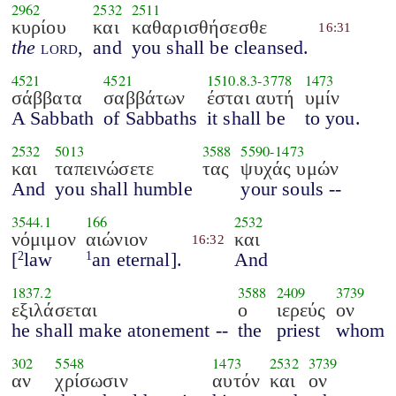
2962
2532
2511
κυρίου
και
καθαρισθήσεσθε
16:31
the
lord
,
and
you shall be cleansed.
4521
4521
1510.8.3
-
3778
1473
σάββατα
σαββάτων
έσται αυτή
υμίν
A Sabbath
of Sabbaths
it shall be
to you.
2532
5013
3588
5590
-
1473
και
ταπεινώσετε
τας
ψυχάς υμών
And
you shall humble
your souls --
3544.1
166
2532
νόμιμον
αιώνιον
και
16:32
[
law
an eternal].
And
2
1
1837.2
3588
2409
3739
εξιλάσεται
ο
ιερεύς
ον
he shall make atonement --
the
priest
whom
302
5548
1473
2532
3739
αν
χρίσωσιν
αυτόν
και
ον