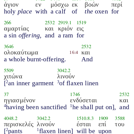
άγιον
εν
μόσχω
εκ
βοών
περί
holy
place
with
a calf
of
the
oxen
for
266
2532
2919.1
1519
αμαρτίας
και
κριόν
εις
a sin
offering
,
and
a ram
for
3646
2532
ολοκαύτωμα
και
16:4
a whole burnt-offering.
And
5509
3042.2
χιτώνα
λινούν
[
an inner garment
of flaxen linen
2
3
37
1746
2532
ηγιασμένον
ενδύσεται
και
having been sanctified
he shall put on],
and
4
1
4048.2
3042.2
1510.8.3
1909
3588
περισκελές
λινούν
έσται
επί
του
[
pants
flaxen linen]
will be
upon
2
1