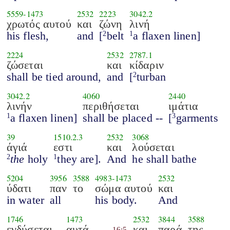
5559
-
1473
2532
2223
3042.2
χρωτός αυτού
και
ζώνη
λινή
his flesh,
and
[
belt
a flaxen linen]
2
1
2224
2532
2787.1
ζώσεται
και
κίδαριν
shall be tied around,
and
[
turban
2
3042.2
4060
2440
λινήν
περιθήσεται
ιμάτια
a flaxen linen]
shall be placed --
[
garments
1
3
39
1510.2.3
2532
3068
άγιά
εστι
και
λούσεται
the
holy
they are].
And
he shall bathe
2
1
5204
3956
3588
4983
-
1473
2532
ύδατι
παν
το
σώμα αυτού
και
in water
all
his body.
And
1746
1473
2532
3844
3588
ενδύσεται
αυτά
και
παρά
της
16:5