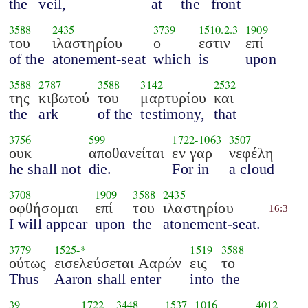
the
veil,
at
the
front
3588
2435
3739
1510.2.3
1909
του
ιλαστηρίου
ο
εστιν
επί
of the
atonement-seat
which
is
upon
3588
2787
3588
3142
2532
της
κιβωτού
του
μαρτυρίου
και
the
ark
of the
testimony,
that
3756
599
1722
-
1063
3507
ουκ
αποθανείται
εν γαρ
νεφέλη
he shall not
die.
For in
a cloud
3708
1909
3588
2435
οφθήσομαι
επί
του
ιλαστηρίου
16:3
I will appear
upon
the
atonement-seat.
3779
1525
-*
1519
3588
ούτως
εισελεύσεται Ααρών
εις
το
Thus
Aaron shall enter
into
the
39
1722
3448
1537
1016
4012