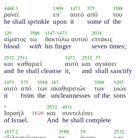
4468.3
1909
1473
575
3588
ρανεί
επ΄
αυτό
από
του
he shall sprinkle
upon
it
some of
the
129
3588
1147
-
1473
2034
αίματος
τω
δακτύλω αυτού
επτάκις
blood
with
his finger
seven times;
2532
2511
1473
2532
37
και
καθαριεί
αυτό
και
αγιάσει
and
he shall cleanse
it,
and
shall sanctify
1473
575
3588
167
3588
5207
αυτό
από
των
ακαθαρσιών
των
υιών
it
from
the
uncleannesses
of the
sons
*
2532
4931
Ισραήλ
και
συντελέσει
16:20
of Israel.
And
he shall complete
1837.2
3588
39
2532
εξιλασκόμενος
το
άγιον
και