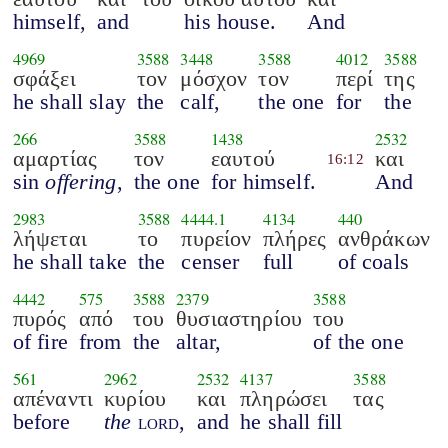
himself,
and
his house.
And
4969
3588
3448
3588
4012
3588
σφάξει
τον
μόσχον
τον
περί
της
he shall slay
the
calf,
the one
for
the
266
3588
1438
2532
αμαρτίας
τον
εαυτού
και
16:12
sin
offering
,
the one
for himself.
And
2983
3588
4444.1
4134
440
λήψεται
το
πυρείον
πλήρες
ανθράκων
he shall take
the
censer
full
of coals
4442
575
3588
2379
3588
πυρός
από
του
θυσιαστηρίου
του
of fire
from
the
altar,
of the one
561
2962
2532
4137
3588
απέναντι
κυρίου
και
πληρώσει
τας
before
the
lord
,
and
he shall fill