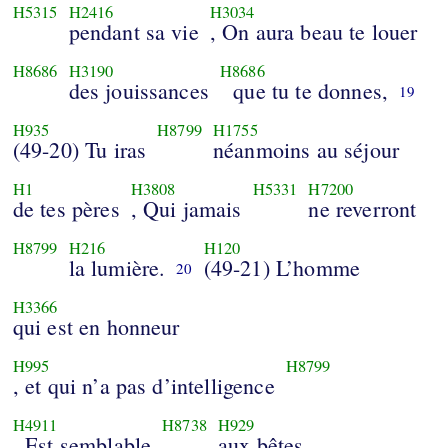
H5315
H2416
H3034
pendant sa vie
, On aura beau te louer
H8686
H3190
H8686
des jouissances
que tu te donnes,
19
H935
H8799
H1755
(49-20) Tu iras
néanmoins au séjour
H1
H3808
H5331
H7200
de tes pères
, Qui jamais
ne reverront
H8799
H216
H120
la lumière.
(49-21) L’homme
20
H3366
qui est en honneur
H995
H8799
, et qui n’a pas d’intelligence
H4911
H8738
H929
, Est semblable
aux bêtes