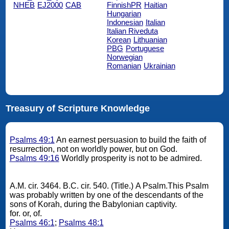
NHEB
EJ2000
CAB
FinnishPR
Haitian
Hungarian
Indonesian
Italian
Italian Riveduta
Korean
Lithuanian
PBG
Portuguese
Norwegian
Romanian
Ukrainian
Treasury of Scripture Knowledge
Psalms 49:1
An earnest persuasion to build the faith of
resurrection, not on worldly power, but on God.
Psalms 49:16
Worldly prosperity is not to be admired.
A.M. cir. 3464. B.C. cir. 540. (Title.) A Psalm.This Psalm
was probably written by one of the descendants of the
sons of Korah, during the Babylonian captivity.
for. or, of.
Psalms 46:1
;
Psalms 48:1