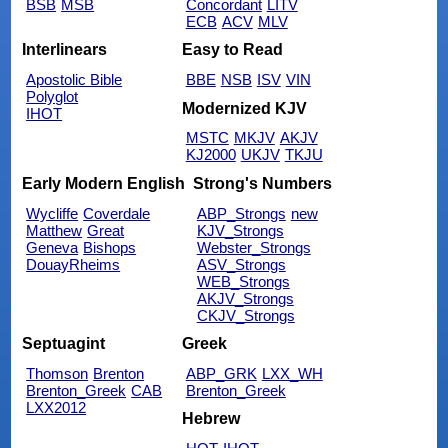
BSB
MSB
Concordant
LITV
ECB
ACV
MLV
Interlinears
Easy to Read
Apostolic Bible
BBE
NSB
ISV
VIN
Polyglot
Modernized KJV
IHOT
MSTC
MKJV
AKJV
KJ2000
UKJV
TKJU
Early Modern English
Strong's Numbers
Wycliffe
Coverdale
ABP_Strongs
new
Matthew
Great
KJV_Strongs
Geneva
Bishops
Webster_Strongs
DouayRheims
ASV_Strongs
WEB_Strongs
AKJV_Strongs
CKJV_Strongs
Septuagint
Greek
Thomson
Brenton
ABP_GRK
LXX_WH
Brenton_Greek
CAB
Brenton_Greek
LXX2012
Hebrew