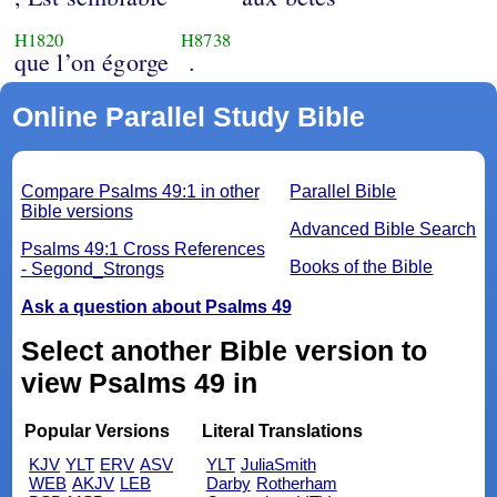
H1820
H8738
que l’on égorge
.
Online Parallel Study Bible
Compare Psalms 49:1 in other
Parallel Bible
Bible versions
Advanced Bible Search
Psalms 49:1 Cross References
Books of the Bible
- Segond_Strongs
Ask a question about Psalms 49
Select another Bible version to
view Psalms 49 in
Popular Versions
Literal Translations
KJV
YLT
ERV
ASV
YLT
JuliaSmith
WEB
AKJV
LEB
Darby
Rotherham