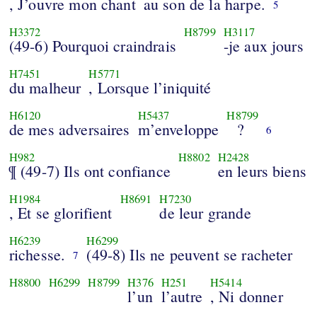
, J’ouvre mon chant
au son de la harpe.
5
H3372
H8799
H3117
(49-6) Pourquoi craindrais
-je aux jours
H7451
H5771
du malheur
, Lorsque l’iniquité
H6120
H5437
H8799
de mes adversaires
m’enveloppe
?
6
H982
H8802
H2428
¶ (49-7) Ils ont confiance
en leurs biens
H1984
H8691
H7230
, Et se glorifient
de leur grande
H6239
H6299
richesse.
(49-8) Ils ne peuvent se racheter
7
H8800
H6299
H8799
H376
H251
H5414
l’un
l’autre
, Ni donner