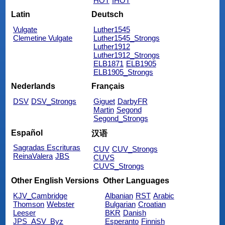
HOT
IHOT
Latin
Deutsch
Vulgate
Luther1545
Clemetine Vulgate
Luther1545_Strongs
Luther1912
Luther1912_Strongs
ELB1871
ELB1905
ELB1905_Strongs
Nederlands
Français
DSV
DSV_Strongs
Giguet
DarbyFR
Martin
Segond
Segond_Strongs
Español
汉语
Sagradas Escrituras
CUV
CUV_Strongs
ReinaValera
JBS
CUVS
CUVS_Strongs
Other English Versions
Other Languages
KJV_Cambridge
Albanian
RST
Arabic
Thomson
Webster
Bulgarian
Croatian
Leeser
BKR
Danish
JPS_ASV_Byz
Esperanto
Finnish