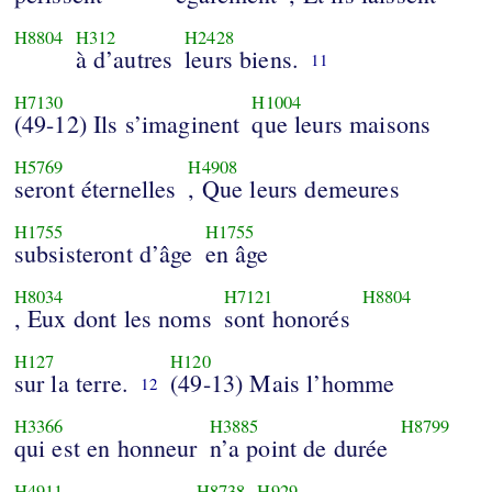
H8804
H312
H2428
à d’autres
leurs biens.
11
H7130
H1004
(49-12) Ils s’imaginent
que leurs maisons
H5769
H4908
seront éternelles
, Que leurs demeures
H1755
H1755
subsisteront d’âge
en âge
H8034
H7121
H8804
, Eux dont les noms
sont honorés
H127
H120
sur la terre.
(49-13) Mais l’homme
12
H3366
H3885
H8799
qui est en honneur
n’a point de durée
H4911
H8738
H929