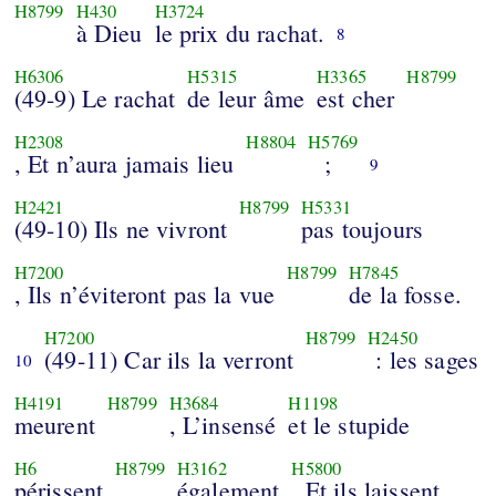
H8799
H430
H3724
à Dieu
le prix du rachat.
8
H6306
H5315
H3365
H8799
(49-9) Le rachat
de leur âme
est cher
H2308
H8804
H5769
, Et n’aura jamais lieu
;
9
H2421
H8799
H5331
(49-10) Ils ne vivront
pas toujours
H7200
H8799
H7845
, Ils n’éviteront pas la vue
de la fosse.
H7200
H8799
H2450
(49-11) Car ils la verront
: les sages
10
H4191
H8799
H3684
H1198
meurent
, L’insensé
et le stupide
H6
H8799
H3162
H5800
périssent
également
, Et ils laissent