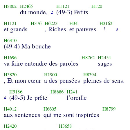
H8802
H2465
H1121
H120
du monde,
(49-3) Petits
2
H1121
H376
H6223
H34
H3162
et grands
, Riches
et pauvres
!
3
H6310
(49-4) Ma bouche
H1696
H8762
H2454
va faire entendre des paroles
sages
H3820
H1900
H8394
, Et mon cœur
a des pensées
pleines de sens.
H5186
H8686
H241
(49-5) Je prête
l’oreille
4
H4912
H6605
H8799
aux sentences
qui me sont inspirées
H2420
H3658