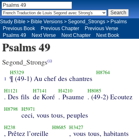
Study Bible
>
Bible Versions
>
Segond_Strongs
>
Psalms
Previous Book
Previous Chapter
Previous Verse
Psalms 49
Next Verse
Next Chapter
Next Book
Psalms 49
Segond_Strongs
(i)
H5329
H8764
¶ (49-1) Au chef des chantres
1
H1121
H7141
H4210
H8085
. Des fils
de Koré
. Psaume
. (49-2) Ecoutez
H8798
H5971
ceci, vous tous, peuples
H238
H8685
H3427
, Prêtez l’oreille
, vous tous, habitants