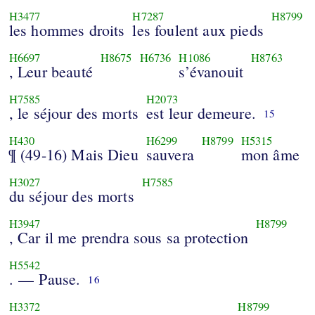
H3477
H7287
H8799
les hommes droits
les foulent aux pieds
H6697
H8675
H6736
H1086
H8763
, Leur beauté
s’évanouit
H7585
H2073
, le séjour des morts
est leur demeure.
15
H430
H6299
H8799
H5315
¶ (49-16) Mais Dieu
sauvera
mon âme
H3027
H7585
du séjour des morts
H3947
H8799
, Car il me prendra sous sa protection
H5542
. — Pause.
16
H3372
H8799