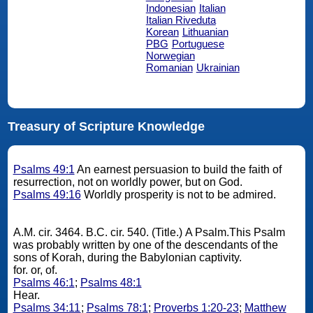
Indonesian
Italian
Italian Riveduta
Korean
Lithuanian
PBG
Portuguese
Norwegian
Romanian
Ukrainian
Treasury of Scripture Knowledge
Psalms 49:1
An earnest persuasion to build the faith of
resurrection, not on worldly power, but on God.
Psalms 49:16
Worldly prosperity is not to be admired.
A.M. cir. 3464. B.C. cir. 540. (Title.) A Psalm.This Psalm
was probably written by one of the descendants of the
sons of Korah, during the Babylonian captivity.
for. or, of.
Psalms 46:1
;
Psalms 48:1
Hear.
Psalms 34:11
;
Psalms 78:1
;
Proverbs 1:20-23
;
Matthew