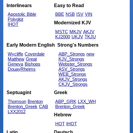
Interlinears
Easy to Read
Apostolic Bible
BBE
NSB
ISV
VIN
Polyglot
Modernized KJV
IHOT
MSTC
MKJV
AKJV
KJ2000
UKJV
TKJU
Early Modern English
Strong's Numbers
Wycliffe
Coverdale
ABP_Strongs
new
Matthew
Great
KJV_Strongs
Geneva
Bishops
Webster_Strongs
DouayRheims
ASV_Strongs
WEB_Strongs
AKJV_Strongs
CKJV_Strongs
Septuagint
Greek
Thomson
Brenton
ABP_GRK
LXX_WH
Brenton_Greek
CAB
Brenton_Greek
LXX2012
Hebrew
HOT
IHOT
Latin
Deutsch