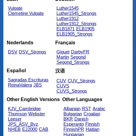
Vulgate
Luther1545
Clemetine Vulgate
Luther1545_Strongs
Luther1912
Luther1912_Strongs
ELB1871
ELB1905
ELB1905_Strongs
Nederlands
Français
DSV
DSV_Strongs
Giguet
DarbyFR
Martin
Segond
Segond_Strongs
Español
汉语
Sagradas Escrituras
CUV
CUV_Strongs
ReinaValera
JBS
CUVS
CUVS_Strongs
Other English Versions
Other Languages
KJV_Cambridge
Albanian
RST
Arabic
Thomson
Webster
Bulgarian
Croatian
Leeser
BKR
Danish
JPS_ASV_Byz
Esperanto
Finnish
NHEB
EJ2000
CAB
FinnishPR
Haitian
Hungarian