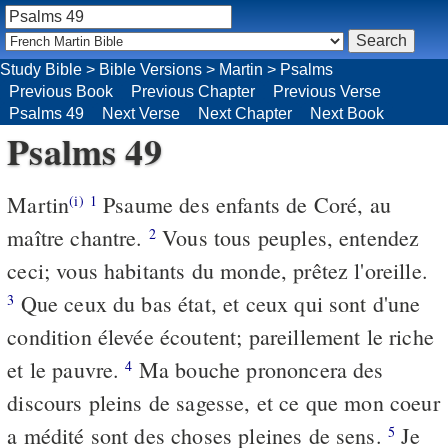
Study Bible
>
Bible Versions
>
Martin
>
Psalms
Previous Book
Previous Chapter
Previous Verse
Psalms 49
Next Verse
Next Chapter
Next Book
Psalms 49
Martin
Psaume des enfants de Coré, au
(i)
1
maître chantre.
Vous tous peuples, entendez
2
ceci; vous habitants du monde, prêtez l'oreille.
Que ceux du bas état, et ceux qui sont d'une
3
condition élevée écoutent; pareillement le riche
et le pauvre.
Ma bouche prononcera des
4
discours pleins de sagesse, et ce que mon coeur
a médité sont des choses pleines de sens.
Je
5