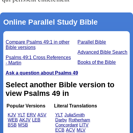
Online Parallel Study Bible
Compare Psalms 49:1 in other
Parallel Bible
Bible versions
Advanced Bible Search
Psalms 49:1 Cross References
Books of the Bible
- Martin
Ask a question about Psalms 49
Select another Bible version to
view Psalms 49 in
Popular Versions
Literal Translations
KJV
YLT
ERV
ASV
YLT
JuliaSmith
WEB
AKJV
LEB
Darby
Rotherham
BSB
MSB
Concordant
LITV
ECB
ACV
MLV