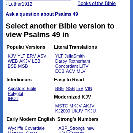
Books of the Bible
- Luther1912
Ask a question about Psalms 49
Select another Bible version to
view Psalms 49 in
Popular Versions
Literal Translations
KJV
YLT
ERV
ASV
YLT
JuliaSmith
WEB
AKJV
LEB
Darby
Rotherham
BSB
MSB
Concordant
LITV
ECB
ACV
MLV
Interlinears
Easy to Read
Apostolic Bible
BBE
NSB
ISV
VIN
Polyglot
Modernized KJV
IHOT
MSTC
MKJV
AKJV
KJ2000
UKJV
TKJU
Early Modern English
Strong's Numbers
Wycliffe
Coverdale
ABP_Strongs
new