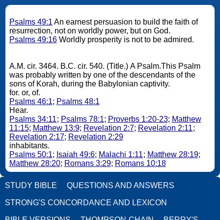
Psalms 49:1
An earnest persuasion to build the faith of
resurrection, not on worldly power, but on God.
Psalms 49:16
Worldly prosperity is not to be admired.
A.M. cir. 3464. B.C. cir. 540. (Title.) A Psalm.This Psalm
was probably written by one of the descendants of the
sons of Korah, during the Babylonian captivity.
for. or, of.
Psalms 46:1
;
Psalms 48:1
Hear.
Psalms 34:11
;
Psalms 78:1
;
Proverbs 1:20-23
;
Matthew
11:15
;
Matthew 13:9
;
Revelation 2:7
;
Revelation 2:11
;
Revelation 2:17
;
Revelation 2:29
inhabitants.
Psalms 50:1
;
Isaiah 49:6
;
Malachi 1:11
;
Matthew 28:19
;
Matthew 28:20
;
Romans 3:29
;
Romans 10:18
STUDY BIBLE
QUESTIONS AND ANSWERS
STRONG'S CONCORDANCE AND LEXICON
BIBLE VERSIONS
THOMPSON-CHAIN
BERRY'S