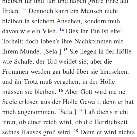
bleiben für und für; und haben große Ehre auf
Erden.
Dennoch kann ein Mensch nicht
13
bleiben in solchem Ansehen, sondern muß
davon wie ein Vieh.
Dies ihr Tun ist eitel
14
Torheit; doch loben's ihre Nachkommen mit
ihrem Munde. [Sela.]
Sie liegen in der Hölle
15
wie Schafe, der Tod weidet sie; aber die
Frommen werden gar bald über sie herrschen,
und ihr Trotz muß vergehen; in der Hölle
müssen sie bleiben.
Aber Gott wird meine
16
Seele erlösen aus der Hölle Gewalt; denn er hat
mich angenommen. [Sela.]
Laß dich's nicht
17
irren, ob einer reich wird, ob die Herrlichkeit
seines Hauses groß wird.
Denn er wird nichts
18