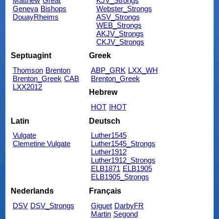
Matthew
Great
KJV_Strongs
Geneva
Bishops
Webster_Strongs
DouayRheims
ASV_Strongs
WEB_Strongs
AKJV_Strongs
CKJV_Strongs
Septuagint
Greek
Thomson
Brenton
ABP_GRK
LXX_WH
Brenton_Greek
CAB
Brenton_Greek
LXX2012
Hebrew
HOT
IHOT
Latin
Deutsch
Vulgate
Luther1545
Clemetine Vulgate
Luther1545_Strongs
Luther1912
Luther1912_Strongs
ELB1871
ELB1905
ELB1905_Strongs
Nederlands
Français
DSV
DSV_Strongs
Giguet
DarbyFR
Martin
Segond