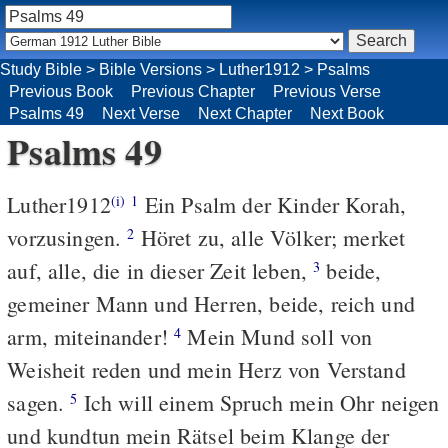
Study Bible
>
Bible Versions
>
Luther1912
>
Psalms
Previous Book
Previous Chapter
Previous Verse
Psalms 49
Next Verse
Next Chapter
Next Book
Psalms 49
Luther1912
Ein Psalm der Kinder Korah,
(i)
1
vorzusingen.
Höret zu, alle Völker; merket
2
auf, alle, die in dieser Zeit leben,
beide,
3
gemeiner Mann und Herren, beide, reich und
arm, miteinander!
Mein Mund soll von
4
Weisheit reden und mein Herz von Verstand
sagen.
Ich will einem Spruch mein Ohr neigen
5
und kundtun mein Rätsel beim Klange der