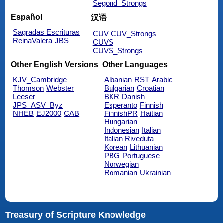
Segond_Strongs
Español
汉语
Sagradas Escrituras
CUV
CUV_Strongs
ReinaValera
JBS
CUVS
CUVS_Strongs
Other English Versions
Other Languages
KJV_Cambridge
Albanian
RST
Arabic
Thomson
Webster
Bulgarian
Croatian
Leeser
BKR
Danish
JPS_ASV_Byz
Esperanto
Finnish
NHEB
EJ2000
CAB
FinnishPR
Haitian
Hungarian
Indonesian
Italian
Italian Riveduta
Korean
Lithuanian
PBG
Portuguese
Norwegian
Romanian
Ukrainian
Treasury of Scripture Knowledge