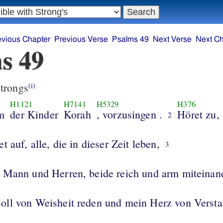
evious Chapter
Previous Verse
Psalms 49
Next Verse
Next Ch
s 49
trongs
(i)
H1121
H7141
H5329
H376
m
der Kinder
Korah
, vorzusingen .
Höret zu, 
2
t auf, alle, die in dieser Zeit leben,
3
 Mann und Herren, beide reich und arm miteinan
ll von Weisheit reden und mein Herz von Versta