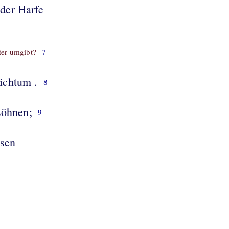
 der Harfe
ter umgibt?
7
eichtum .
8
söhnen;
9
ssen