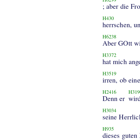
; aber die F
H430
herrschen, un
H6238
Aber GOtt w
H3372
hat mich an
H3519
irren, ob ein
H2416
H319
Denn er
wir
H3034
seine Herrlic
H935
dieses guten