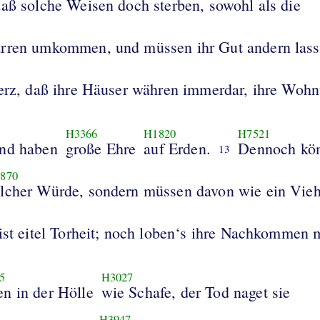
daß solche Weisen doch sterben, sowohl als die
rren umkommen, und müssen ihr Gut andern lass
Herz, daß ihre Häuser währen immerdar, ihre Woh
H3366
H1820
H7521
und haben
große Ehre
auf Erden.
Dennoch kön
13
870
lcher Würde, sondern müssen davon wie ein Vieh
ist eitel Torheit; noch loben‘s ihre Nachkommen 
5
H3027
en in der Hölle
wie Schafe, der Tod naget sie
H3947