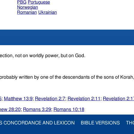
PBG
Portuguese
Norwegian
Romanian
Ukrainian
rection, not on worldly power, but on God.
itle.) A Psalm.This Psalm was probably written by one of the descendants of the sons
5
;
Matthew 13:9
;
Revelation 2:7
;
Revelation 2:11
;
Revelation 2:1
hew 28:20
;
Romans 3:29
;
Romans 10:18
S CONCORDANCE AND LEXICON
BIBLE VERSIONS
TH