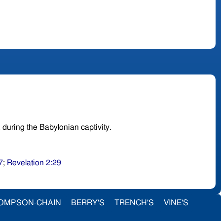
 of Korah, during the Babylonian captivity.
7
;
Revelation 2:29
OMPSON-CHAIN
BERRY'S
TRENCH'S
VINE'S