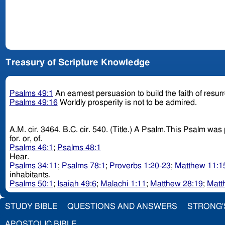
Treasury of Scripture Knowledge
Psalms 49:1
An earnest persuasion to build the faith of resur
Psalms 49:16
Worldly prosperity is not to be admired.
A.M. cir. 3464. B.C. cir. 540. (T
for. or, of.
Psalms 46:1
;
Psalms 48:1
Hear.
Psalms 34:11
;
Psalms 78:1
;
Proverbs 1:20-23
;
Matthew 11:1
inhabitants.
Psalms 50:1
;
Isaiah 49:6
;
Malachi 1:11
;
Matthew 28:19
;
Matt
STUDY BIBLE
QUESTIONS AND ANSWERS
STRONG'
APOSTOLIC BIBLE