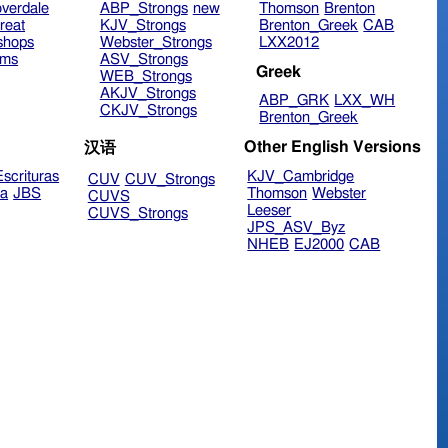
verdale
ABP_Strongs
new
Thomson
Brenton
reat
KJV_Strongs
Brenton_Greek
CAB
shops
Webster_Strongs
LXX2012
ims
ASV_Strongs
Greek
WEB_Strongs
AKJV_Strongs
ABP_GRK
LXX_WH
CKJV_Strongs
Brenton_Greek
Other English Versions
汉语
scrituras
KJV_Cambridge
CUV
CUV_Strongs
ra
JBS
Thomson
Webster
CUVS
Leeser
CUVS_Strongs
JPS_ASV_Byz
NHEB
EJ2000
CAB