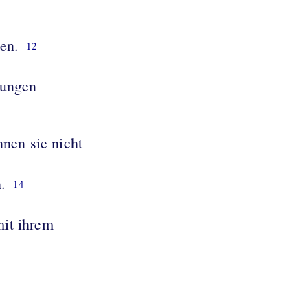
en.
12
nungen
nen sie nicht
.
14
mit ihrem