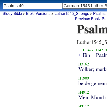
Study Bible
>
Bible Versions
>
Luther1545_Strongs
>
Psalms
Previous Book
Pr
Psalm
Luther1545_S
H3427
H4210
Ein
Psal
1
H3162
Völker; merke
H1900
beide gemein
H4912
Mein Mund so
H3117