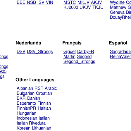
BBE
NSB
ISV
VIN
MSTC
MKJV
AKJV
Wycliffe
Co
KJ2000
UKJV
TKJU
Matthew
G
Geneva
Bi
DouayRhe
Nederlands
Français
Español
DSV
DSV_Strongs
Giguet
DarbyFR
Sagradas E
ongs
Martin
Segond
ReinaVale
Segond_Strongs
ongs
905
gs
Other Languages
Albanian
RST
Arabic
Bulgarian
Croatian
BKR
Danish
Esperanto
Finnish
FinnishPR
Haitian
Hungarian
Indonesian
Italian
Italian Riveduta
Korean
Lithuanian