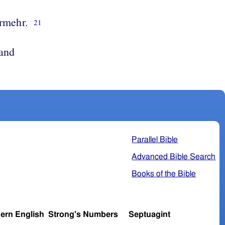
rmehr.
21
tand
Parallel Bible
Advanced Bible Search
Books of the Bible
ern English
Strong's Numbers
Septuagint