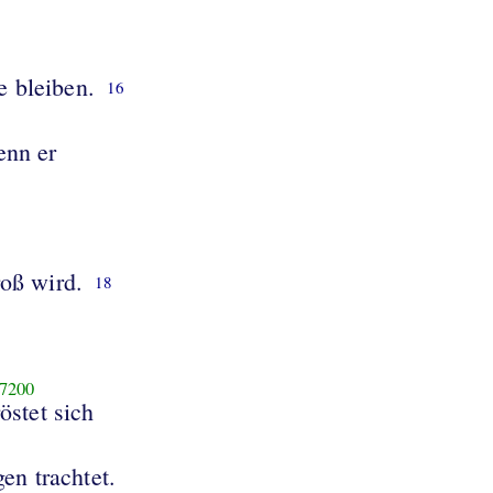
e bleiben.
16
enn er
roß wird.
18
7200
röstet sich
en trachtet.