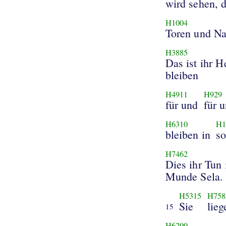
wird sehen, 
H1004
Toren und Na
H3885
Das ist ihr 
bleiben
H4911
H929
für und
für 
H6310
H1
bleiben in
so
H7462
Dies ihr Tun 
Munde Sela.
H5315
H758
Sie
lieg
15
H6299