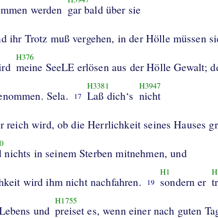
rommen werden
gar bald über sie
d ihr Trotz muß vergehen, in der Hölle müssen si
H376
ird
meine SeeLE erlösen aus der Hölle Gewalt; d
H3381
H3947
genommen. Sela.
Laß dich‘s
nicht
17
er reich wird, ob die Herrlichkeit seines Hauses g
0
d nichts in seinem Sterben mitnehmen, und
H1
H
hkeit wird ihm nicht nachfahren.
sondern er
t
19
H1755
 Lebens und
preiset es, wenn einer nach guten Tag