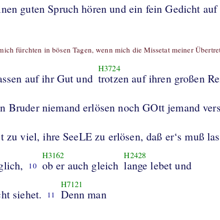
inen guten Spruch hören und ein fein Gedicht auf
mich fürchten in bösen Tagen, wenn mich die Missetat meiner Übertre
H3724
assen auf ihr Gut und
trotzen auf ihren großen R
n Bruder niemand erlösen noch GOtt jemand ver
t zu viel, ihre SeeLE zu erlösen, daß er‘s muß la
H3162
H2428
glich,
ob er auch gleich
lange lebet und
10
H7121
ht siehet.
Denn man
11