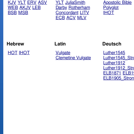
KJV
YLT
ERV
ASV
YLT
JuliaSmith
Apostolic Bible
WEB
AKJV
LEB
Darby
Rotherham
Polyglot
BSB
MSB
Concordant
LITV
IHOT
ECB
ACV
MLV
Hebrew
Latin
Deutsch
HOT
IHOT
Vulgate
Luther1545
Clemetine Vulgate
Luther1545_Str
Luther1912
Luther1912_Str
ELB1871
ELB1
ELB1905_Stron