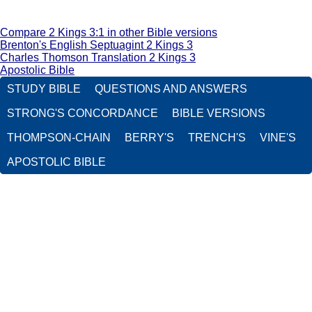
Compare 2 Kings 3:1 in other Bible versions
Brenton's English Septuagint 2 Kings 3
Charles Thomson Translation 2 Kings 3
Apostolic Bible
STUDY BIBLE
QUESTIONS AND ANSWERS
STRONG'S CONCORDANCE
BIBLE VERSIONS
THOMPSON-CHAIN
BERRY'S
TRENCH'S
VINE'S
APOSTOLIC BIBLE