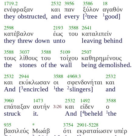
1719.2
2532
3956
3586
18
ενέφραξαν
και
παν
ξύλον
αγαθόν
they obstructed,
and
every
[
tree
good]
2
1
2598
2193
3588
2641
κατέβαλον
έως
του
καταλιπείν
they threw down
unto
leaving behind
3588
3037
3588
5109
2507
τους
λίθους
του
τοίχου
καθηρημένους
the
stones
of the
wall
being demolished.
2532
2944
3588
4969.3
2532
και
εκύκλωσαν
οι
σφενδονήται
και
And
[
encircled
the
slingers]
and
3
1
2
3960
1473
2532
1492
3588
επάταξαν
αυτήν
και
είδεν
ο
3:26
struck
it.
And
[
beheld
the
4
1
935
*
3754
2901
-
5228
βασιλεύς
Μωάβ
ότι
εκραταίωσεν υπέρ