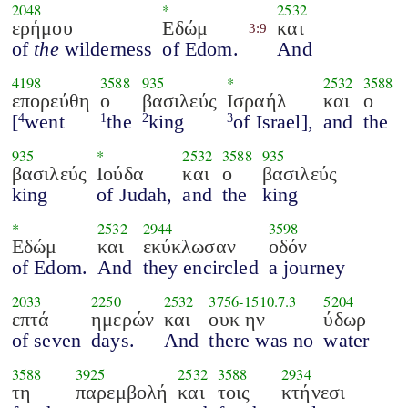
2048
*
2532
ερήμου
Εδώμ
και
3:9
of
the
wilderness
of Edom.
And
4198
3588
935
*
2532
3588
επορεύθη
ο
βασιλεύς
Ισραήλ
και
ο
[
went
the
king
of Israel],
and
the
4
1
2
3
935
*
2532
3588
935
βασιλεύς
Ιούδα
και
ο
βασιλεύς
king
of Judah,
and
the
king
*
2532
2944
3598
Εδώμ
και
εκύκλωσαν
οδόν
of Edom.
And
they encircled
a journey
2033
2250
2532
3756
-
1510.7.3
5204
επτά
ημερών
και
ουκ ην
ύδωρ
of seven
days.
And
there was no
water
3588
3925
2532
3588
2934
τη
παρεμβολή
και
τοις
κτήνεσι