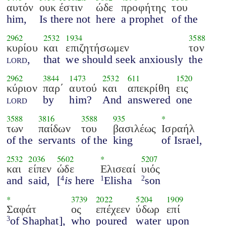
αυτόν
ουκ έστιν
ώδε
προφήτης
του
him,
Is there not
here
a prophet
of the
2962
2532
1934
3588
κυρίου
και
επιζητήσωμεν
τον
lord
,
that
we should seek anxiously
the
2962
3844
1473
2532
611
1520
κύριον
παρ΄
αυτού
και
απεκρίθη
εις
lord
by
him?
And
answered
one
3588
3816
3588
935
*
των
παίδων
του
βασιλέως
Ισραήλ
of the
servants
of the
king
of Israel,
2532
2036
5602
*
5207
και
είπεν
ώδε
Ελισεαί
υιός
and
said,
[
is
here
Elisha
son
4
1
2
*
3739
2022
5204
1909
Σαφάτ
ος
επέχεεν
ύδωρ
επί
of Shaphat],
who
poured
water
upon
3