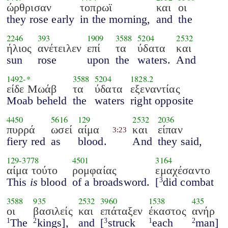
ώρθρισαν
τοπρωϊ
και
οι
they rose early
in the morning,
and
the
2246
393
1909
3588
5204
2532
ήλιος
ανέτειλεν
επί
τα
ύδατα
και
sun
rose
upon
the
waters.
And
1492
-*
3588
5204
1828.2
είδε Μωάβ
τα
ύδατα
εξεναντίας
Moab beheld
the
waters
right opposite
4450
5616
129
2532
2036
πυρρά
ωσεί
αίμα
και
είπαν
3:23
fiery red
as
blood.
And
they said,
129
-
3778
4501
3164
αίμα τούτο
ρομφαίας
εμαχέσαντο
This
is
blood
of a broadsword.
[
did combat
3
3588
935
2532
3960
1538
435
οι
βασιλείς
και
επάταξεν
έκαστος
ανήρ
The
kings],
and
[
struck
each
man]
1
2
3
1
2