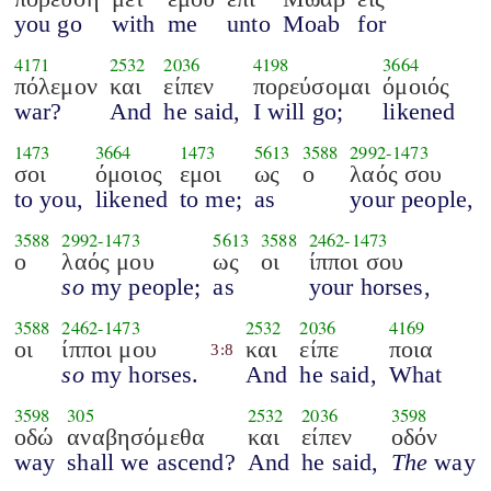
you go
with
me
unto
Moab
for
4171
2532
2036
4198
3664
πόλεμον
και
είπεν
πορεύσομαι
όμοιός
war?
And
he said,
I will go;
likened
1473
3664
1473
5613
3588
2992
-
1473
σοι
όμοιος
εμοι
ως
ο
λαός σου
to you,
likened
to me;
as
your people,
3588
2992
-
1473
5613
3588
2462
-
1473
ο
λαός μου
ως
οι
ίπποι σου
so
my people;
as
your horses,
3588
2462
-
1473
2532
2036
4169
οι
ίπποι μου
και
είπε
ποια
3:8
so
my horses.
And
he said,
What
3598
305
2532
2036
3598
οδώ
αναβησόμεθα
και
είπεν
οδόν
way
shall we ascend?
And
he said,
The
way