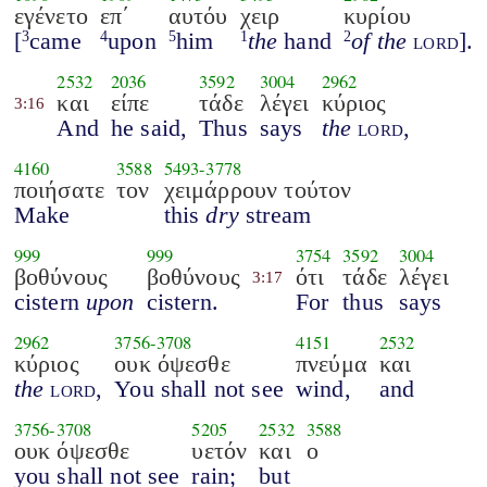
εγένετο
επ΄
αυτόυ
χειρ
κυρίου
[
came
upon
him
the
hand
of the
lord
].
3
4
5
1
2
2532
2036
3592
3004
2962
και
είπε
τάδε
λέγει
κύριος
3:16
And
he said,
Thus
says
the
lord
,
4160
3588
5493
-
3778
ποιήσατε
τον
χειμάρρουν τούτον
Make
this
dry
stream
999
999
3754
3592
3004
βοθύνους
βοθύνους
ότι
τάδε
λέγει
3:17
cistern
upon
cistern.
For
thus
says
2962
3756
-
3708
4151
2532
κύριος
ουκ όψεσθε
πνεύμα
και
the
lord
,
You shall not see
wind,
and
3756
-
3708
5205
2532
3588
ουκ όψεσθε
υετόν
και
ο
you shall not see
rain;
but