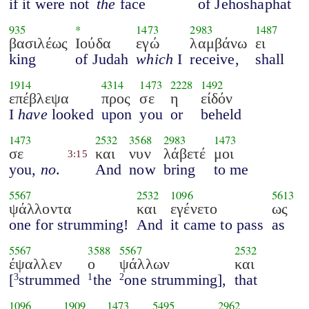
if it were not
the
face
of Jehoshaphat
935
*
1473
2983
1487
βασιλέως
Ιούδα
εγώ
λαμβάνω
ει
king
of Judah
which
I
receive,
shall
1914
4314
1473
2228
1492
επέβλεψα
προς
σε
η
είδόν
I
have
looked
upon
you
or
beheld
1473
2532
3568
2983
1473
σε
και
νυν
λάβετέ
μοι
3:15
you,
no
.
And
now
bring
to me
5567
2532
1096
5613
ψάλλοντα
και
εγένετο
ως
one for strumming!
And
it came to pass
as
5567
3588
5567
2532
έψαλλεν
ο
ψάλλων
και
[
strummed
the
one strumming],
that
3
1
2
1096
1909
1473
5495
2962