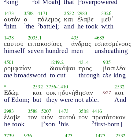
king
of Moab]
that
[
overpowered
2
3
3
1473
3588
4171
2532
2983
3326
αυτόν
ο
πόλεμος
και
έλαβε
μεθ΄
him
the
battle];
and
he took
with
4
1
2
1438
2035.1
435
4685
εαυτού
επτακοσίους
άνδρας
εσπασμένους
himself
seven hundred
men
unsheathing
4501
1249.2
4314
935
ρομφαίαν
διακόψαι
προς
βασιλέα
the
broadsword
to cut
through
the
king
*
2532
3756
-
1410
2532
Εδώμ
και
ουκ ηδυνήθησαν
και
3:27
of Edom;
but
they were not able.
And
2983
3588
5207
1473
3588
4416
έλαβε
τον
υιόν
αυτού
τον
πρωτότοκον
he took
[
son
his
first-born]
3
1
2
3739
936
473
1473
2532