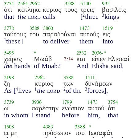
3754
2564
-
2962
3588
5140
935
ότι
κέκληκε κύριος
τους
τρεις
βασιλείς
that
the
lord
calls
[
three
kings
2
3
3778
3588
3860
1473
1519
τούτους
του
παραδούναι
αυτούς
εις
these]
to deliver
them
into
1
5495
*
2532
2036
-*
χείρας
Μωάβ
και
είπεν Ελισεαί
3:14
the
hands
of Moab?
And
Elisha said,
2198
2962
3588
1411
ζη
κύριος
των
δυνάμεων
As [
lives
the
lord
of the
forces],
4
1
2
3
3739
3936
1799
1473
3754
ω
παρέστην
ενώπιον
αυτού
ότι
in whom
I stand
before
him,
that
1508
4383
3588
*
ει μη
πρόσωπον
του
Ιωσαφάτ