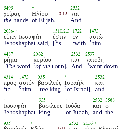
5495
*
2532
χείρας
Ηλίου
και
3:12
the
hands
of Elijah.
And
2036
-*
1510.2.3
1722
1473
είπεν Ιωσαφάτ
έστιν
εν
αυτώ
Jehoshaphat said,
[
is
with
him
3
4
5
4487
2962
2532
2597
ρήμα
κυρίου
και
κατέβη
The
word
of the
lord
].
And
[
went down
1
2
3
4314
1473
935
*
2532
προς
αυτόν
βασιλεύς
Ισραήλ
και
to
him
the
king
of Israel],
and
4
5
1
2
*
935
*
2532
3588
Ιωσαφάτ
βασιλεύς
Ιούδα
και
ο
Jehoshaphat
king
of Judah,
and
the
935
*
2532
2036
-*
βασιλεύς
Εδώμ
και
είπεν Ελισεαί
3:13