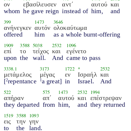
ον
εβασίλευσεν
αντ΄
αυτού
και
whom
he gave reign
instead of
him,
and
399
1473
3646
ανήνεγκεν
αυτόν
ολοκαύτωμα
offered
him
as a whole burnt-offering
1909
3588
5038
2532
1096
επί
το
τείχος
και
εγένετο
upon
the
wall.
And
came to pass
3338.1
3173
1722
*
2532
μετάμελος
μέγας
εν
Ισραήλ
και
[
repentance
a great]
in
Israel.
And
2
1
522
575
1473
2532
1994
απήραν
απ΄
αυτού
και
επέστρεψαν
they departed
from
him,
and
they returned
1519
3588
1093
εις
την
γην
to
the
land.