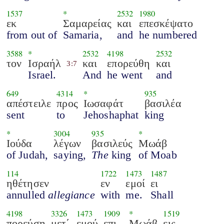
1537
*
2532
1980
εκ
Σαμαρείας
και
επεσκέψατο
from out of
Samaria,
and
he numbered
3588
*
2532
4198
2532
τον
Ισραήλ
και
επορεύθη
και
3:7
Israel.
And
he went
and
649
4314
*
935
απέστειλε
προς
Ιωσαφάτ
βασιλέα
sent
to
Jehoshaphat
king
*
3004
935
*
Ιούδα
λέγων
βασιλεύς
Μωάβ
of Judah,
saying,
The
king
of Moab
114
1722
1473
1487
ηθέτησεν
εν
εμοί
ει
annulled
allegiance
with
me.
Shall
4198
3326
1473
1909
*
1519
πορεύση
μετ΄
εμού
επι
Μωάβ
εις