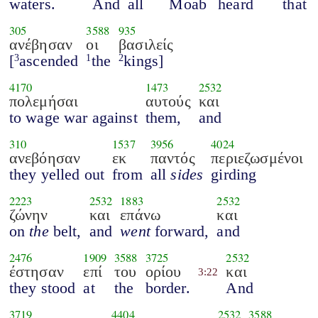
waters.
And
all
Moab
heard
that
305
3588
935
ανέβησαν
οι
βασιλείς
[
ascended
the
kings]
3
1
2
4170
1473
2532
πολεμήσαι
αυτούς
και
to wage war against
them,
and
310
1537
3956
4024
ανεβόησαν
εκ
παντός
περιεζωσμένοι
they yelled out
from
all
sides
girding
2223
2532
1883
2532
ζώνην
και
επάνω
και
on
the
belt,
and
went
forward,
and
2476
1909
3588
3725
2532
έστησαν
επί
του
ορίου
και
3:22
they stood
at
the
border.
And
3719
4404
2532
3588