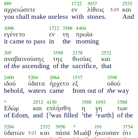
889
1722
3037
2532
αχρειώσετε
εν
λίθοις
και
3:20
you shall make useless
with
stones.
And
1096
1722
3588
4404
εγένετο
εν
τη
πρωϊα
it came to pass
in
the
morning
305
3588
2378
2532
αναβαινούσης
της
θυσίας
και
of
the
ascending
of the
sacrifice,
that
2400
5204
2064
1537
3598
ιδού
ύδατα
ήρχετο
εξ
οδού
behold,
waters
came
from out of
the
way
*
2532
4130
3588
1093
3588
Εδώμ
και
επλήσθη
η
γη
των
of Edom,
and
[
was filled
the
earth]
of the
3
1
2
5204
2532
3956
*
191
3754
ύδατων
και
πάσα
Μωάβ
ήκουσαν
ότι
3:21