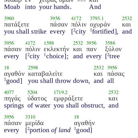
Moab
into
your hands.
And
3960
3956
4172
3793.1
2532
πατάξετε
πάσαν
πόλιν
οχυράν
και
you shall strike
every
[
city
fortified],
and
2
1
3956
4172
1588
2532
3956
3586
πάσαν
πόλιν
εκλεκτήν
και
παν
ξύλον
every
[
city
choice];
and
every
[
tree
2
1
2
18
2598
2532
3956
αγαθόν
καταβαλείτε
και
πάσας
good]
you shall throw down,
and
all
1
4077
5204
1719.2
2532
πηγάς
ύδατος
εμφράξετε
και
springs
of water
you shall obstruct,
and
3956
3310
18
πάσαν
μερίδα
αγαθήν
every
[
portion
of land
good]
2
1