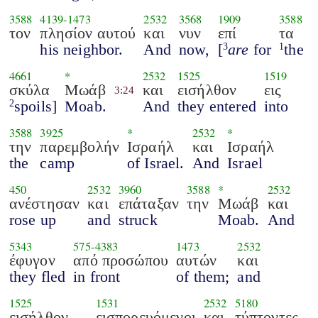
3588
4139
-
1473
2532
3568
1909
3588
τον
πλησίον αυτού
και
νυν
επί
τα
his neighbor.
And
now,
[
are
for
the
3
1
4661
*
2532
1525
1519
σκύλα
Μωάβ
και
εισήλθον
εις
3:24
spoils]
Moab.
And
they entered
into
2
3588
3925
*
2532
*
την
παρεμβολήν
Ισραήλ
και
Ισραήλ
the
camp
of Israel.
And
Israel
450
2532
3960
3588
*
2532
ανέστησαν
και
επάταξαν
την
Μωάβ
και
rose up
and
struck
Moab.
And
5343
575
-
4383
1473
2532
έφυγον
από προσώπου
αυτών
και
they fled
in front
of them;
and
1525
1531
2532
5180
εισήλθον
εισπορευόμενοι
και
τύπτοντες