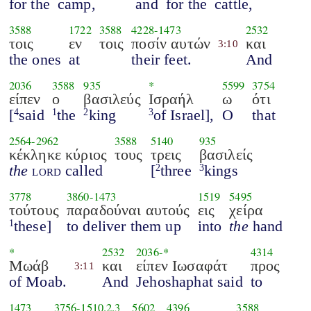
for the
camp,
and
for the
cattle,
3588
1722
3588
4228
-
1473
2532
τοις
εν
τοις
ποσίν αυτών
και
3:10
the ones
at
their feet.
And
2036
3588
935
*
5599
3754
είπεν
ο
βασιλεύς
Ισραήλ
ω
ότι
[
said
the
king
of Israel],
O
that
4
1
2
3
2564
-
2962
3588
5140
935
κέκληκε κύριος
τους
τρεις
βασιλείς
the
lord
called
[
three
kings
2
3
3778
3860
-
1473
1519
5495
τούτους
παραδούναι αυτούς
εις
χείρα
these]
to deliver them up
into
the
hand
1
*
2532
2036
-*
4314
Μωάβ
και
είπεν Ιωσαφάτ
προς
3:11
of Moab.
And
Jehoshaphat said
to
1473
3756
-
1510.2.3
5602
4396
3588