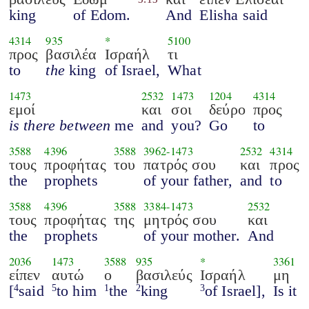
king
of Edom.
And
Elisha said
4314
935
*
5100
προς
βασιλέα
Ισραήλ
τι
to
the
king
of Israel,
What
1473
2532
1473
1204
4314
εμοί
και
σοι
δεύρο
προς
is there between
me
and
you?
Go
to
3588
4396
3588
3962
-
1473
2532
4314
τους
προφήτας
του
πατρός σου
και
προς
the
prophets
of your father,
and
to
3588
4396
3588
3384
-
1473
2532
τους
προφήτας
της
μητρός σου
και
the
prophets
of your mother.
And
2036
1473
3588
935
*
3361
είπεν
αυτώ
ο
βασιλεύς
Ισραήλ
μη
[
said
to him
the
king
of Israel],
Is it
4
5
1
2
3