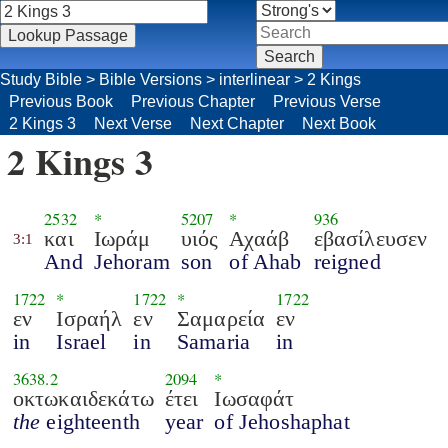
Study Bible
>
Bible Versions
>
interlinear
>
2 Kings
Previous Book
Previous Chapter
Previous Verse
2 Kings 3
Next Verse
Next Chapter
Next Book
2 Kings 3
2532
*
5207
*
936
και
Ιωράμ
υιός
Αχαάβ
εβασίλευσεν
3:1
And
Jehoram
son
of Ahab
reigned
1722
*
1722
*
1722
εν
Ισραήλ
εν
Σαμαρεία
εν
in
Israel
in
Samaria
in
3638.2
2094
*
οκτωκαιδεκάτω
έτει
Ιωσαφάτ
the
eighteenth
year
of Jehoshaphat