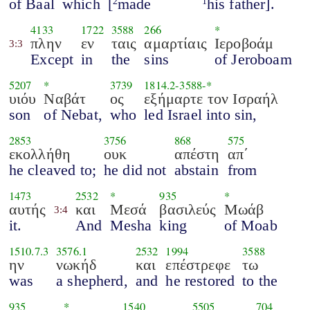
of Baal
which
[
made
his father].
2
1
4133
1722
3588
266
*
πλην
εν
ταις
αμαρτίαις
Ιεροβοάμ
3:3
Except
in
the
sins
of Jeroboam
5207
*
3739
1814.2
-
3588
-*
υιόυ
Ναβάτ
ος
εξήμαρτε τον Ισραήλ
son
of Nebat,
who
led Israel into sin,
2853
3756
868
575
εκολλήθη
ουκ
απέστη
απ΄
he cleaved to;
he did not
abstain
from
1473
2532
*
935
*
αυτής
και
Μεσά
βασιλεύς
Μωάβ
3:4
it.
And
Mesha
king
of Moab
1510.7.3
3576.1
2532
1994
3588
ην
νωκήδ
και
επέστρεφε
τω
was
a shepherd,
and
he restored
to the
935
*
1540
5505
704