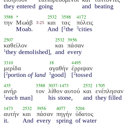
they entered
going
and
beating
3588
*
2532
3588
4172
την
Μωάβ
και
τας
πόλεις
3:25
Moab.
And
[
the
cities
2
3
2507
2532
3956
καθείλον
και
πάσαν
they demolished],
and
every
1
3310
18
4495
μερίδα
αγαθήν
έρριψαν
[
portion
of land
good]
[
tossed
2
1
2
435
3588
3037
-
1473
2532
1705
ανήρ
τον
λίθον αυτού
και
ενέπλησαν
each
man]
his stone,
and
they filled
1
1473
2532
3956
4077
5204
αυτήν
και
πάσαν
πηγήν
ύδατος
it.
And
every
spring
of water