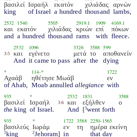
βασιλεί
Ισραήλ
εκατόν
χιλιάδας
αρνών
king
of Israel
a hundred
thousand
lambs,
2532
1540
5505
2919.1
1909
4169.1
και
εκατόν
χιλιάδας
κριών
επί
πόκων
and
a hundred
thousand
rams
with
fleece.
2532
1096
3326
3588
599
και
εγένετο
μετά
το
αποθανείν
3:5
And
it came to pass
after
the
dying
*
114
-*
1722
Αχαάβ
ηθέτησε Μωάβ
εν
of Ahab,
Moab annulled
allegiance
with
935
*
2532
1831
3588
βασιλεί
Ισραήλ
και
εξήλθεν
ο
3:6
the
king
of Israel.
And
[
went forth
3
935
*
1722
3588
2250
-
1565
βασιλεύς
Ιωράμ
εν
τη
ημέρα εκείνη
king
Jehoram]
in
that day
1
2