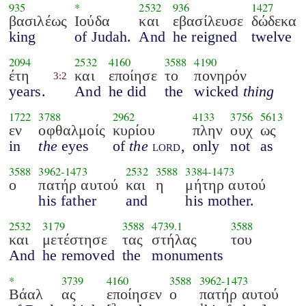
935
*
2532
936
1427
βασιλέως
Ιούδα
και
εβασίλευσε
δώδεκα
king
of Judah.
And
he reigned
twelve
2094
2532
4160
3588
4190
έτη
και
εποίησε
το
πονηρόν
3:2
years.
And
he did
the
wicked
thing
1722
3788
2962
4133
3756
5613
εν
οφθαλμοίς
κυρίου
πλην
ουχ
ως
in
the
eyes
of
the
lord
,
only
not
as
3588
3962
-
1473
2532
3588
3384
-
1473
ο
πατήρ αυτού
και
η
μήτηρ αυτού
his father
and
his mother.
2532
3179
3588
4739.1
3588
και
μετέστησε
τας
στήλας
του
And
he removed
the
monuments
*
3739
4160
3588
3962
-
1473
Βάαλ
ας
εποίησεν
ο
πατήρ αυτού