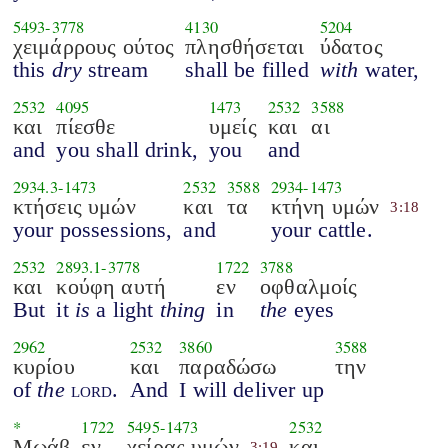
5493
-
3778
4130
5204
χειμάρρους ούτος
πλησθήσεται
ύδατος
this
dry
stream
shall be filled
with
water,
2532
4095
1473
2532
3588
και
πίεσθε
υμείς
και
αι
and
you shall drink,
you
and
2934.3
-
1473
2532
3588
2934
-
1473
κτήσεις υμών
και
τα
κτήνη υμών
3:18
your possessions,
and
your cattle.
2532
2893.1
-
3778
1722
3788
και
κούφη αυτή
εν
οφθαλμοίς
But
it
is
a light
thing
in
the
eyes
2962
2532
3860
3588
κυρίου
και
παραδώσω
την
of
the
lord
.
And
I will deliver up
*
1722
5495
-
1473
2532
Μωάβ
εν
χείρας υμών
και
3:19