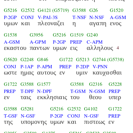
G5216
G2532
G4121
(G5719)
G3588
G26
G1520
P-2GP
CONJ
V-PAI-3S
T-NSF
N-NSF
A-GSM
υμων
και
πλεοναζει
η
αγαπη
ενος
G1538
G3956
G5216
G1519
G240
A-GSM
A-GPM
P-2GP
PREP
C-APM
εκαστου
παντων
υμων
εις
αλληλους
4
G5620
G2248
G846
G1722
G5213
G2744
(G5738)
CONJ
P-1AP
P-APM
PREP
P-2DP
V-PNN
ωστε
ημας
αυτους
εν
υμιν
καυχασθαι
G1722
G3588
G1577
G3588
G2316
G5228
PREP
T-DPF
N-DPF
T-GSM
N-GSM
PREP
εν
ταις
εκκλησιαις
του
θεου
υπερ
G3588
G5281
G5216
G2532
G4102
G1722
T-GSF
N-GSF
P-2GP
CONJ
N-GSF
PREP
της
υπομονης
υμων
και
πιστεως
εν