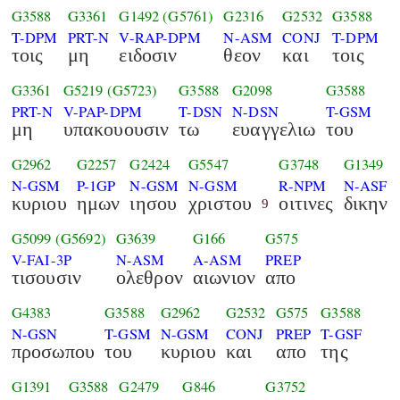
G3588
G3361
G1492
(G5761)
G2316
G2532
G3588
T-DPM
PRT-N
V-RAP-DPM
N-ASM
CONJ
T-DPM
τοις
μη
ειδοσιν
θεον
και
τοις
G3361
G5219
(G5723)
G3588
G2098
G3588
PRT-N
V-PAP-DPM
T-DSN
N-DSN
T-GSM
μη
υπακουουσιν
τω
ευαγγελιω
του
G2962
G2257
G2424
G5547
G3748
G1349
N-GSM
P-1GP
N-GSM
N-GSM
R-NPM
N-ASF
κυριου
ημων
ιησου
χριστου
οιτινες
δικην
9
G5099
(G5692)
G3639
G166
G575
V-FAI-3P
N-ASM
A-ASM
PREP
τισουσιν
ολεθρον
αιωνιον
απο
G4383
G3588
G2962
G2532
G575
G3588
N-GSN
T-GSM
N-GSM
CONJ
PREP
T-GSF
προσωπου
του
κυριου
και
απο
της
G1391
G3588
G2479
G846
G3752