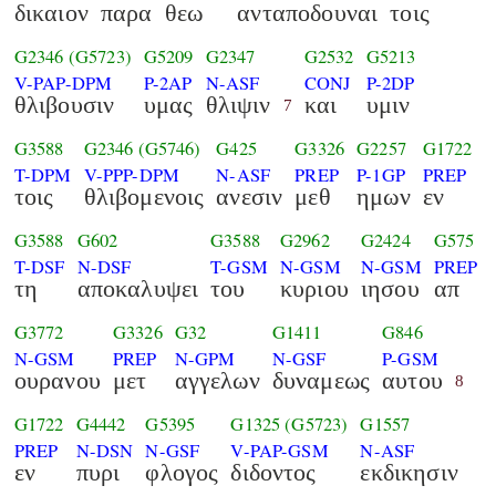
δικαιον
παρα
θεω
ανταποδουναι
τοις
G2346
(G5723)
G5209
G2347
G2532
G5213
V-PAP-DPM
P-2AP
N-ASF
CONJ
P-2DP
θλιβουσιν
υμας
θλιψιν
και
υμιν
7
G3588
G2346
(G5746)
G425
G3326
G2257
G1722
T-DPM
V-PPP-DPM
N-ASF
PREP
P-1GP
PREP
τοις
θλιβομενοις
ανεσιν
μεθ
ημων
εν
G3588
G602
G3588
G2962
G2424
G575
T-DSF
N-DSF
T-GSM
N-GSM
N-GSM
PREP
τη
αποκαλυψει
του
κυριου
ιησου
απ
G3772
G3326
G32
G1411
G846
N-GSM
PREP
N-GPM
N-GSF
P-GSM
ουρανου
μετ
αγγελων
δυναμεως
αυτου
8
G1722
G4442
G5395
G1325
(G5723)
G1557
PREP
N-DSN
N-GSF
V-PAP-GSM
N-ASF
εν
πυρι
φλογος
διδοντος
εκδικησιν