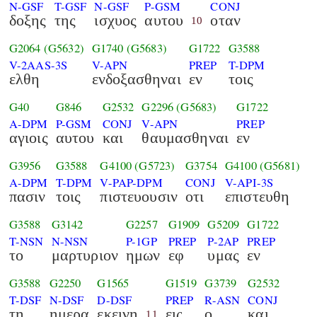
N-GSF
T-GSF
N-GSF
P-GSM
CONJ
δοξης
της
ισχυος
αυτου
οταν
10
G2064
(G5632)
G1740
(G5683)
G1722
G3588
V-2AAS-3S
V-APN
PREP
T-DPM
ελθη
ενδοξασθηναι
εν
τοις
G40
G846
G2532
G2296
(G5683)
G1722
A-DPM
P-GSM
CONJ
V-APN
PREP
αγιοις
αυτου
και
θαυμασθηναι
εν
G3956
G3588
G4100
(G5723)
G3754
G4100
(G5681)
A-DPM
T-DPM
V-PAP-DPM
CONJ
V-API-3S
πασιν
τοις
πιστευουσιν
οτι
επιστευθη
G3588
G3142
G2257
G1909
G5209
G1722
T-NSN
N-NSN
P-1GP
PREP
P-2AP
PREP
το
μαρτυριον
ημων
εφ
υμας
εν
G3588
G2250
G1565
G1519
G3739
G2532
T-DSF
N-DSF
D-DSF
PREP
R-ASN
CONJ
τη
ημερα
εκεινη
εις
ο
και
11