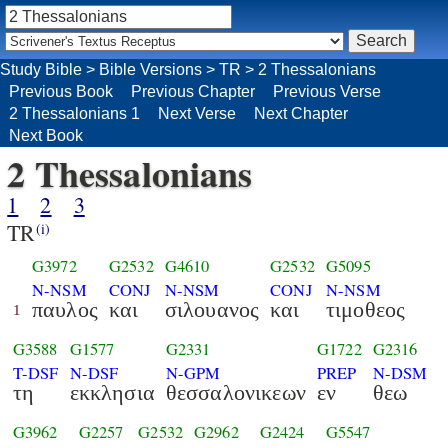
Study Bible
>
Bible Versions
>
TR
>
2 Thessalonians
Previous Book
Previous Chapter
Previous Verse
2 Thessalonians 1
Next Verse
Next Chapter
Next Book
2 Thessalonians
1
2
3
TR
(i)
G3972
G2532
G4610
G2532
G5095
N-NSM
CONJ
N-NSM
CONJ
N-NSM
παυλος
και
σιλουανος
και
τιμοθεος
1
G3588
G1577
G2331
G1722
G2316
T-DSF
N-DSF
N-GPM
PREP
N-DSM
τη
εκκλησια
θεσσαλονικεων
εν
θεω
G3962
G2257
G2532
G2962
G2424
G5547