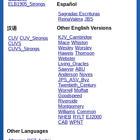
ELB1905_Strongs
Español
Sagradas Escrituras
ReinaValera
JBS
Other English Versions
汉语
KJV_Cambridge
CUV
CUV_Strongs
Mace
Whiston
CUVS
Wesley
Worsley
CUVS_Strongs
Haweis
Thomson
Webster
Living_Oracles
Sawyer
ABU
Anderson
Noyes
JPS_ASV_Byz
Twentieth_Century
Worrell
Moffatt
Goodspeed
Riverside
Montgomery
Williams
Common
NHEB
RYLT
EJ2000
CAB
WPNT
Other Languages