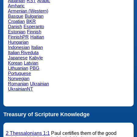
Albanian
RST
Arabic
Amharic
Armenian (Western)
Basque
Bulgarian
Croatian
BKR
Danish
Esperanto
Estonian
Finnish
FinnishPR
Haitian
Hungarian
Indonesian
Italian
Italian Riveduta
Japanese
Kabyle
Korean
Latvian
Lithuanian
PBG
Portuguese
Norwegian
Romanian
Ukrainian
UkrainianNT
Treasury of Scripture Knowledge
2 Thessalonians 1:1
Paul certifies them of the good