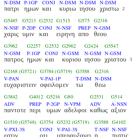
N-DSM
P-1GP
CONJ
N-DSM
N-DSM
N-DSM
πατρι
ημων
και
κυριω
ιησου
χριστω
2
G5485
G5213
G2532
G1515
G575
G2316
N-NSF
P-2DP
CONJ
N-NSF
PREP
N-GSM
χαρις
υμιν
και
ειρηνη
απο
θεου
G3962
G2257
G2532
G2962
G2424
G5547
N-GSM
P-1GP
CONJ
N-GSM
N-GSM
N-GSM
πατρος
ημων
και
κυριου
ιησου
χριστου
3
G2168
(G5721)
G3784
(G5719)
G3588
G2316
V-PAN
V-PAI-1P
T-DSM
N-DSM
ευχαριστειν
οφειλομεν
τω
θεω
G3842
G4012
G5216
G80
G2531
G514
ADV
PREP
P-2GP
N-VPM
ADV
A-NSN
παντοτε
περι
υμων
αδελφοι
καθως
αξιον
G1510
(G5748)
G3754
G5232
(G5719)
G3588
G4102
V-PXI-3S
CONJ
V-PAI-3S
T-NSF
N-NSF
εστιν
οτι
υπεραυξανει
η
πιστις