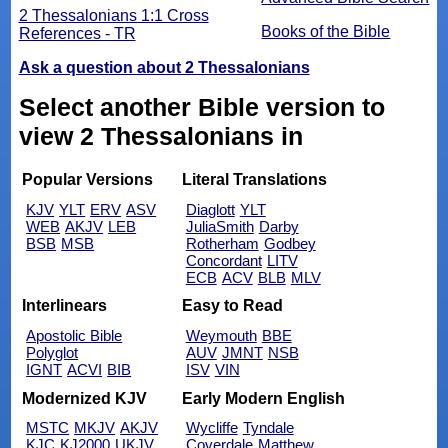
2 Thessalonians 1:1 Cross
Books of the Bible
References - TR
Ask a question about 2 Thessalonians
Select another Bible version to
view 2 Thessalonians in
Popular Versions
Literal Translations
KJV
YLT
ERV
ASV
Diaglott
YLT
WEB
AKJV
LEB
JuliaSmith
Darby
BSB
MSB
Rotherham
Godbey
Concordant
LITV
ECB
ACV
BLB
MLV
Interlinears
Easy to Read
Apostolic Bible
Weymouth
BBE
Polyglot
AUV
JMNT
NSB
IGNT
ACVI
BIB
ISV
VIN
Modernized KJV
Early Modern English
MSTC
MKJV
AKJV
Wycliffe
Tyndale
KJC
KJ2000
UKJV
Coverdale
Matthew