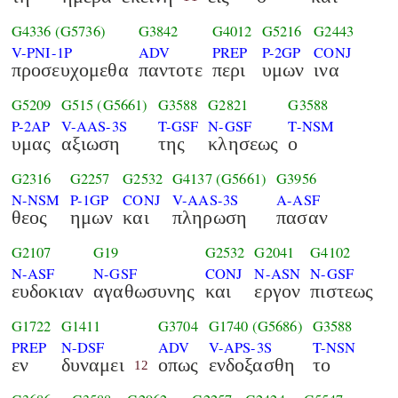
G4336
(G5736)
G3842
G4012
G5216
G2443
V-PNI-1P
ADV
PREP
P-2GP
CONJ
προσευχομεθα
παντοτε
περι
υμων
ινα
G5209
G515
(G5661)
G3588
G2821
G3588
P-2AP
V-AAS-3S
T-GSF
N-GSF
T-NSM
υμας
αξιωση
της
κλησεως
ο
G2316
G2257
G2532
G4137
(G5661)
G3956
N-NSM
P-1GP
CONJ
V-AAS-3S
A-ASF
θεος
ημων
και
πληρωση
πασαν
G2107
G19
G2532
G2041
G4102
N-ASF
N-GSF
CONJ
N-ASN
N-GSF
ευδοκιαν
αγαθωσυνης
και
εργον
πιστεως
G1722
G1411
G3704
G1740
(G5686)
G3588
PREP
N-DSF
ADV
V-APS-3S
T-NSN
εν
δυναμει
οπως
ενδοξασθη
το
12