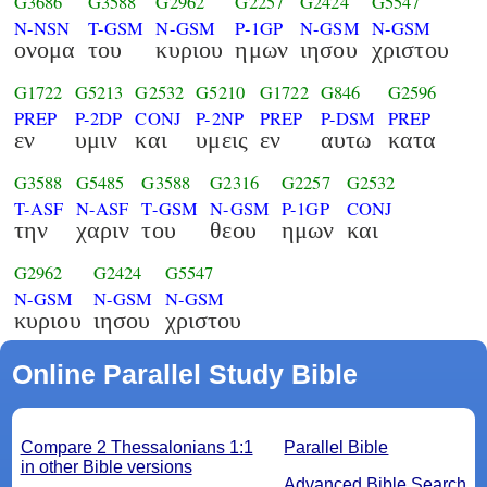
G3686
G3588
G2962
G2257
G2424
G5547
N-NSN
T-GSM
N-GSM
P-1GP
N-GSM
N-GSM
ονομα
του
κυριου
ημων
ιησου
χριστου
G1722
G5213
G2532
G5210
G1722
G846
G2596
PREP
P-2DP
CONJ
P-2NP
PREP
P-DSM
PREP
εν
υμιν
και
υμεις
εν
αυτω
κατα
G3588
G5485
G3588
G2316
G2257
G2532
T-ASF
N-ASF
T-GSM
N-GSM
P-1GP
CONJ
την
χαριν
του
θεου
ημων
και
G2962
G2424
G5547
N-GSM
N-GSM
N-GSM
κυριου
ιησου
χριστου
Online Parallel Study Bible
Compare 2 Thessalonians 1:1
Parallel Bible
in other Bible versions
Advanced Bible Search