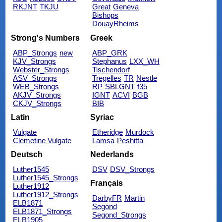
RKJNT
TKJU
Great
Geneva
Bishops
DouayRheims
Strong's Numbers
Greek
ABP_Strongs
new
ABP_GRK
KJV_Strongs
Stephanus
LXX_WH
Webster_Strongs
Tischendorf
ASV_Strongs
Tregelles
TR
Nestle
WEB_Strongs
RP
SBLGNT
f35
AKJV_Strongs
IGNT
ACVI
BGB
CKJV_Strongs
BIB
Latin
Syriac
Vulgate
Etheridge
Murdock
Clemetine Vulgate
Lamsa
Peshitta
Deutsch
Nederlands
Luther1545
DSV
DSV_Strongs
Luther1545_Strongs
Français
Luther1912
Luther1912_Strongs
DarbyFR
Martin
ELB1871
Segond
ELB1871_Strongs
Segond_Strongs
ELB1905