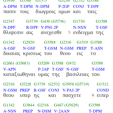
G3956
G3588
G1375
G5216
G2532
G3588
A-DPM
T-DPM
N-DPM
P-2GP
CONJ
T-DPF
πασιν
τοις
διωγμοις
υμων
και
ταις
G2347
G3739
G430
(G5736)
G1730
G3588
N-DPF
R-DPF
V-PNI-2P
N-NSN
T-GSF
θλιψεσιν
αις
ανεχεσθε
ενδειγμα
της
5
G1342
G2920
G3588
G2316
G1519
G3588
A-GSF
N-GSF
T-GSM
N-GSM
PREP
T-ASN
δικαιας
κρισεως
του
θεου
εις
το
G2661
(G5683)
G5209
G3588
G932
G3588
V-APN
P-2AP
T-GSF
N-GSF
T-GSM
καταξιωθηναι
υμας
της
βασιλειας
του
G2316
G5228
G3739
G2532
G3958
(G5719)
G1512
N-GSM
PREP
R-GSF
CONJ
V-PAI-2P
COND
θεου
υπερ
ης
και
πασχετε
ειπερ
6
G1342
G3844
G2316
G467
(G5629)
G3588
A-NSN
PREP
N-DSM
V-2AAN
T-DPM