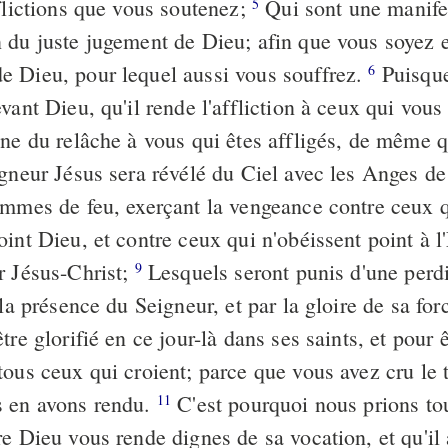
flictions que vous soutenez;
Qui sont une manife
5
 du juste jugement de Dieu; afin que vous soyez 
 Dieu, pour lequel aussi vous souffrez.
Puisque
6
vant Dieu, qu'il rende l'affliction à ceux qui vous
nne du relâche à vous qui êtes affligés, de même q
igneur Jésus sera révélé du Ciel avec les Anges de
mmes de feu, exerçant la vengeance contre ceux 
int Dieu, et contre ceux qui n'obéissent point à l
r Jésus-Christ;
Lesquels seront punis d'une perdi
9
 la présence du Seigneur, et par la gloire de sa for
tre glorifié en ce jour-là dans ses saints, et pour 
tous ceux qui croient; parce que vous avez cru le
s en avons rendu.
C'est pourquoi nous prions to
11
re Dieu vous rende dignes de sa vocation, et qu'il