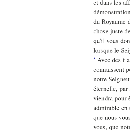
et dans les af
démonstration
du Royaume de
chose juste de
qu'il vous do
lorsque le Se
Avec des fla
8
connaissent po
notre Seigneu
éternelle, par
viendra pour ê
admirable en 
que nous vou
vous, que not