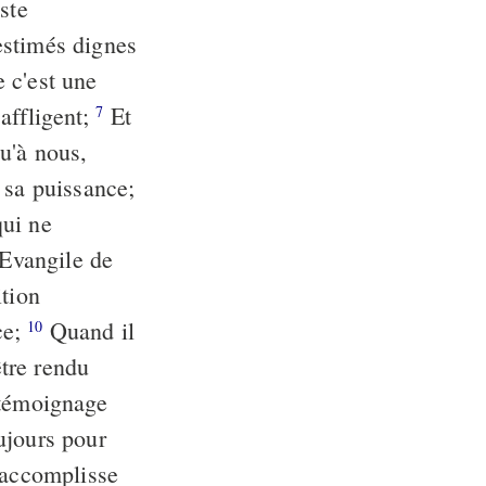
ste
estimés dignes
 c'est une
 affligent;
Et
7
u'à nous,
 sa puissance;
qui ne
'Evangile de
tion
ce;
Quand il
10
être rendu
 témoignage
ujours pour
 accomplisse