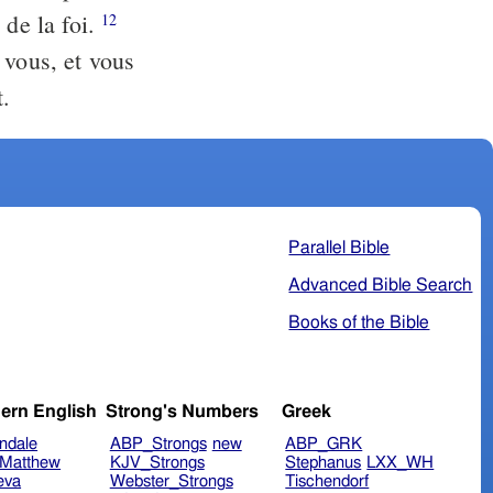
 de la foi.
12
 vous, et vous
t.
Parallel Bible
Advanced Bible Search
Books of the Bible
ern English
Strong's Numbers
Greek
ndale
ABP_Strongs
new
ABP_GRK
Matthew
KJV_Strongs
Stephanus
LXX_WH
eva
Webster_Strongs
Tischendorf