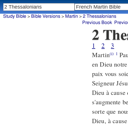
Study Bible
>
Bible Versions
>
Martin
>
2 Thessalonians
Previous Book
Previo
2 The
1
2
3
Martin
Paul
(i)
1
en Dieu notre
paix vous soie
Seigneur Jésu
Dieu à cause 
s'augmente be
sorte que nou
Dieu, à cause 