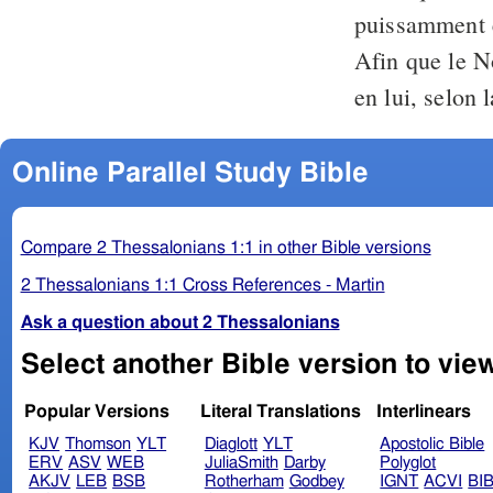
puissamment en
Afin que le N
en lui, selon 
Online Parallel Study Bible
Compare 2 Thessalonians 1:1 in other Bible versions
2 Thessalonians 1:1 Cross References - Martin
Ask a question about 2 Thessalonians
Popular Versions
Literal Translations
Interlinears
KJV
Thomson
YLT
Diaglott
YLT
Apostolic Bible
ERV
ASV
WEB
JuliaSmith
Darby
Polyglot
AKJV
LEB
BSB
Rotherham
Godbey
IGNT
ACVI
BI