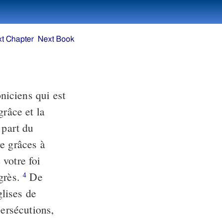
t Chapter
Next Book
oniciens qui est
râce et la
 part du
e grâces à
votre foi
ogrès.
De
4
lises de
persécutions,