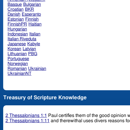
Basque
Bulgarian
Croatian
BKR
Danish
Esperanto
Estonian
Finnish
FinnishPR
Haitian
Hungarian
Indonesian
Italian
Italian Riveduta
Japanese
Kabyle
Korean
Latvian
Lithuanian
PBG
Portuguese
Norwegian
Romanian
Ukrainian
UkrainianNT
Treasury of Scripture Knowledge
2 Thessalonians 1:1
Paul certifies them of the good opinion w
2 Thessalonians 1:11
and therewithal uses divers reasons for