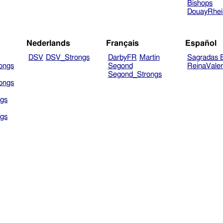
Bishops
DouayRhe
Nederlands
Français
Español
DSV
DSV_Strongs
DarbyFR
Martin
Sagradas E
ongs
Segond
ReinaVale
Segond_Strongs
ongs
gs
gs