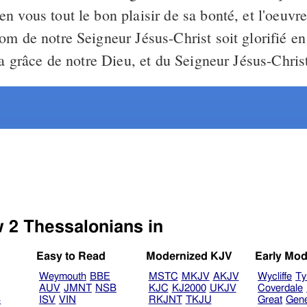
 vous tout le bon plaisir de sa bonté, et l'oeuvre
om de notre Seigneur Jésus-Christ soit glorifié en
la grâce de notre Dieu, et du Seigneur Jésus-Chris
Select another Bible version to view 2 Thessalonians in
Easy to Read
Modernized KJV
Early Mod
Weymouth
BBE
MSTC
MKJV
AKJV
Wycliffe
Ty
AUV
JMNT
NSB
KJC
KJ2000
UKJV
Coverdale
B
ISV
VIN
RKJNT
TKJU
Great
Gen