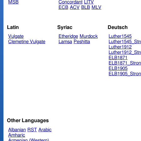
MSB
Concordant
LITV
ECB
ACV
BLB
MLV
Latin
Syriac
Deutsch
Vulgate
Etheridge
Murdock
Luther1545
Clemetine Vulgate
Lamsa
Peshitta
Luther1545_Str
Luther1912
Luther1912_Str
ELB1871
ELB1871_Stron
ELB1905
ELB1905_Stron
Other Languages
Albanian
RST
Arabic
Amharic
Armenian (Western)