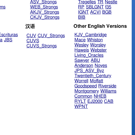
ASV_Strongs
Tregelles
TR
Nestle
ims
WEB_Strongs
RP
SBLGNT
f35
AKJV_Strongs
IGNT
ACVI
BGB
CKJV_Strongs
BIB
Other English Versions
汉语
scrituras
KJV_Cambridge
CUV
CUV_Strongs
ra
JBS
Mace
Whiston
CUVS
Wesley
Worsley
CUVS_Strongs
Haweis
Webster
Living_Oracles
Sawyer
ABU
Anderson
Noyes
JPS_ASV_Byz
Twentieth_Century
Worrell
Moffatt
Goodspeed
Riverside
Montgomery
Williams
Common
NHEB
RYLT
EJ2000
CAB
WPNT