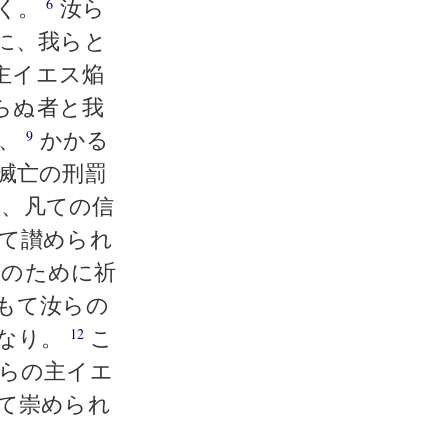
受く。
汝ら
6
に、我らと
主イエス焔
らぬ者と我
き、
かかる
9
滅亡の刑罰
、凡ての信
て讃められ
らのために祈
もて汝らの
となり。
こ
12
らの主イエ
て崇められ