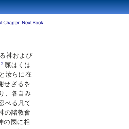
t Chapter
Next Book
る神および
。
願はくは
2
と汝らに在
謝せざるを
り、各自み
忍べる凡て
神の諸教會
神の國に相