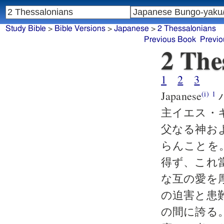
Study Bible
>
Bible Versions
>
Japanese
>
2 Thessalonians
Previous Book
Previo
2 The
1
2
3
Japanese
(i)
1
主イエス・
父なる神お
らんことを
得ず、これ
な互の愛を
の迫害と患
の間に誇る