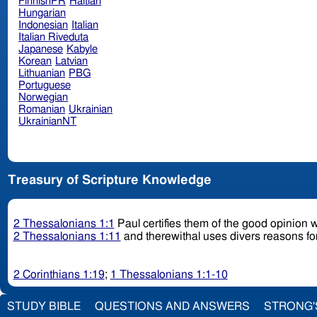
FinnishPR
Haitian
Hungarian
Indonesian
Italian
Italian Riveduta
Japanese
Kabyle
Korean
Latvian
Lithuanian
PBG
Portuguese
Norwegian
Romanian
Ukrainian
UkrainianNT
Treasury of Scripture Knowledge
2 Thessalonians 1:1
Paul certifies them of the good opinion w
2 Thessalonians 1:11
and therewithal uses divers reasons for
2 Corinthians 1:19
;
1 Thessalonians 1:1-10
STUDY BIBLE
QUESTIONS AND ANSWERS
STRONG'