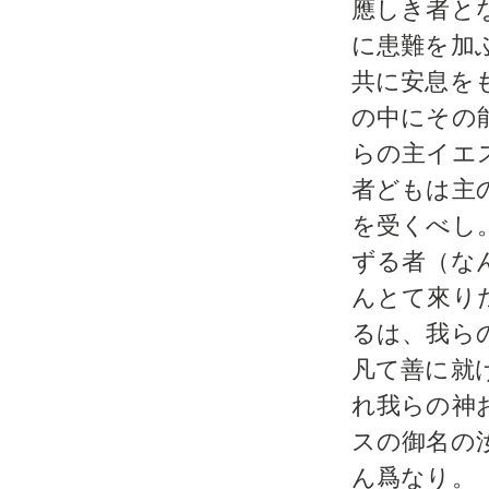
應しき者と
に患難を加
共に安息を
の中にその
らの主イエ
者どもは主
を受くべし
ずる者（な
んとて來り
るは、我ら
凡て善に就
れ我らの神
スの御名の
ん爲なり。