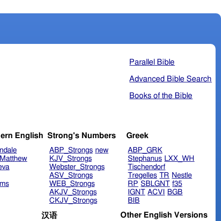
Parallel Bible
Advanced Bible Search
Books of the Bible
ern English
Strong's Numbers
Greek
ndale
ABP_Strongs
new
ABP_GRK
Matthew
KJV_Strongs
Stephanus
LXX_WH
eva
Webster_Strongs
Tischendorf
ASV_Strongs
Tregelles
TR
Nestle
ims
WEB_Strongs
RP
SBLGNT
f35
AKJV_Strongs
IGNT
ACVI
BGB
CKJV_Strongs
BIB
Other English Versions
汉语