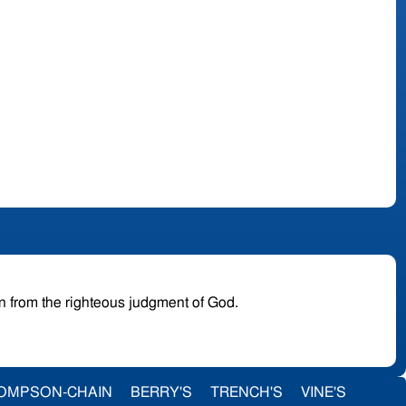
en from the righteous judgment of God.
OMPSON-CHAIN
BERRY'S
TRENCH'S
VINE'S