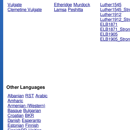
Vulgate
Etheridge
Murdock
Luther1545
Clemetine Vulgate
Lamsa
Peshitta
Luther1545_Str
Luther1912
Luther1912_Str
ELB1871
ELB1871_Stron
ELB1905
ELB1905_Stron
Other Languages
Albanian
RST
Arabic
Amharic
Armenian (Western)
Basque
Bulgarian
Croatian
BKR
Danish
Esperanto
Estonian
Finnish