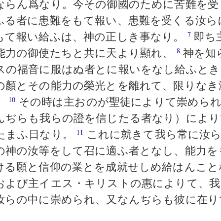
ならん爲なり。今その御國のために苦難を
ふる者に患難をもて報い、患難を受くる汝ら
もて報い給ふは、神の正しき事なり。
即ち
7
能力の御使たちと共に天より顯れ、
神を知
8
スの福音に服はぬ者とに報いをなし給ふと
の顏とその能力の榮光とを離れて、限りなき
。
その時は主おのが聖徒によりて崇められ
10
んぢらも我らの證を信じたる者なり）により
たまふ日なり。
これに就きて我ら常に汝
11
の神の汝等をして召に適ふ者となし、能力を
ける願と信仰の業とを成就せしめ給はんこ
および主イエス・キリストの惠によりて、我
汝らの中に崇められ、又なんぢらも彼に在り