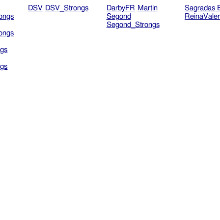
DSV
DSV_Strongs
DarbyFR
Martin
Sagradas E
ongs
Segond
ReinaVale
Segond_Strongs
ongs
gs
gs