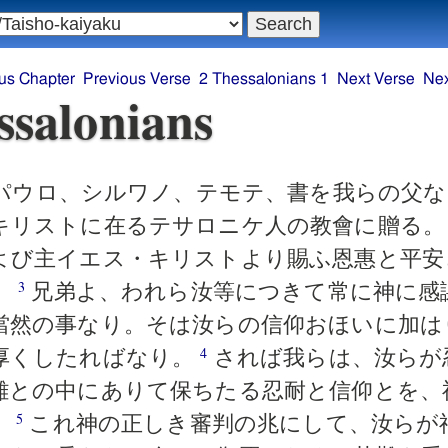
us Chapter
Previous Verse
2 Thessalonians 1
Next Verse
Nex
ssalonians
パウロ、シルワノ、テモテ、書を我らの父な
キリストに在るテサロニケ人の教會に贈る
よび主イエス・キリストより賜ふ恩惠と平安
。
兄弟よ、われら汝等につきて常に神に感
3
當然の事なり。そは汝らの信仰おほいに加は
厚くしたればなり。
されば我らは、汝らが
4
難との中にありて保ちたる忍耐と信仰とを、
。
これ神の正しき審判の兆にして、汝らが
5