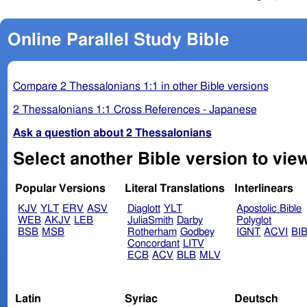
Online Parallel Study Bible
Compare 2 Thessalonians 1:1 in other Bible versions
2 Thessalonians 1:1 Cross References - Japanese
Ask a question about 2 Thessalonians
Popular Versions
Literal Translations
Interlinears
KJV
YLT
ERV
ASV
Diaglott
YLT
Apostolic Bible
WEB
AKJV
LEB
JuliaSmith
Darby
Polyglot
BSB
MSB
Rotherham
Godbey
IGNT
ACVI
BI
Concordant
LITV
ECB
ACV
BLB
MLV
Latin
Syriac
Deutsch