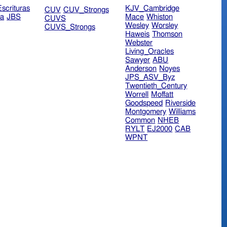
scrituras
KJV_Cambridge
CUV
CUV_Strongs
ra
JBS
Mace
Whiston
CUVS
Wesley
Worsley
CUVS_Strongs
Haweis
Thomson
Webster
Living_Oracles
Sawyer
ABU
Anderson
Noyes
JPS_ASV_Byz
Twentieth_Century
Worrell
Moffatt
Goodspeed
Riverside
Montgomery
Williams
Common
NHEB
RYLT
EJ2000
CAB
WPNT