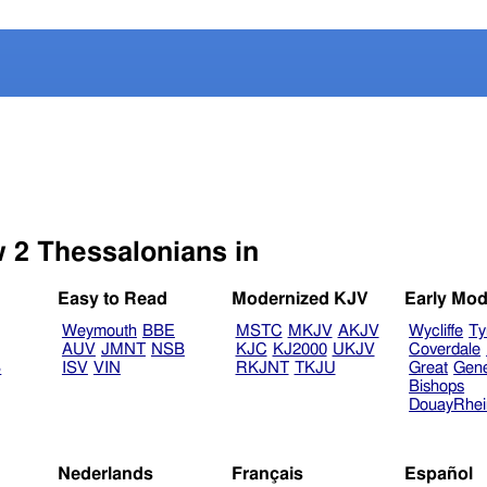
Select another Bible version to view 2 Thessalonians in
Easy to Read
Modernized KJV
Early Mod
Weymouth
BBE
MSTC
MKJV
AKJV
Wycliffe
Ty
AUV
JMNT
NSB
KJC
KJ2000
UKJV
Coverdale
B
ISV
VIN
RKJNT
TKJU
Great
Gen
Bishops
DouayRhe
Nederlands
Français
Español