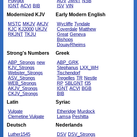
Polyglot
AUV
JMNT
NSB
IGNT
ACVI
BIB
ISV
VIN
Modernized KJV
Early Modern English
MSTC
MKJV
AKJV
Wycliffe
Tyndale
KJC
KJ2000
UKJV
Coverdale
Matthew
RKJNT
TKJU
Great
Geneva
Bishops
DouayRheims
Strong's Numbers
Greek
ABP_Strongs
new
ABP_GRK
KJV_Strongs
Stephanus
LXX_WH
Webster_Strongs
Tischendorf
ASV_Strongs
Tregelles
TR
Nestle
WEB_Strongs
RP
SBLGNT
f35
AKJV_Strongs
IGNT
ACVI
BGB
CKJV_Strongs
BIB
Latin
Syriac
Vulgate
Etheridge
Murdock
Clemetine Vulgate
Lamsa
Peshitta
Deutsch
Nederlands
Luther1545
DSV
DSV_Strongs