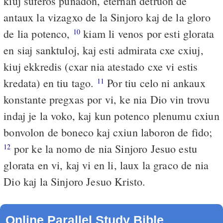
kiuj suferos punadon, eternan detruon de
antaux la vizagxo de la Sinjoro kaj de la gloro
de lia potenco,
kiam li venos por esti glorata
10
en siaj sanktuloj, kaj esti admirata cxe cxiuj,
kiuj ekkredis (cxar nia atestado cxe vi estis
kredata) en tiu tago.
Por tiu celo ni ankaux
11
konstante pregxas por vi, ke nia Dio vin trovu
indaj je la voko, kaj kun potenco plenumu cxiun
bonvolon de boneco kaj cxiun laboron de fido;
por ke la nomo de nia Sinjoro Jesuo estu
12
glorata en vi, kaj vi en li, laux la graco de nia
Dio kaj la Sinjoro Jesuo Kristo.
Online Parallel Study Bible