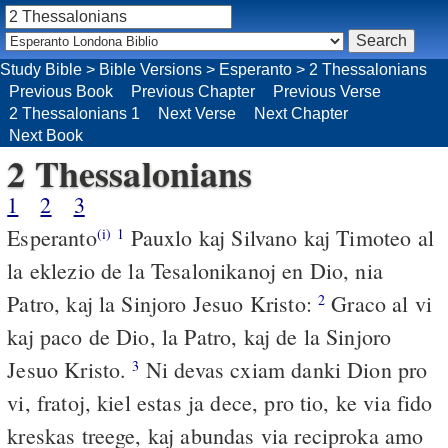
Study Bible
>
Bible Versions
>
Esperanto
>
2 Thessalonians
Previous Book
Previous Chapter
Previous Verse
2 Thessalonians 1
Next Verse
Next Chapter
Next Book
2 Thessalonians
1
2
3
Esperanto
Pauxlo kaj Silvano kaj Timoteo al
(i)
1
la eklezio de la Tesalonikanoj en Dio, nia
Patro, kaj la Sinjoro Jesuo Kristo:
Graco al vi
2
kaj paco de Dio, la Patro, kaj de la Sinjoro
Jesuo Kristo.
Ni devas cxiam danki Dion pro
3
vi, fratoj, kiel estas ja dece, pro tio, ke via fido
kreskas treege, kaj abundas via reciproka amo