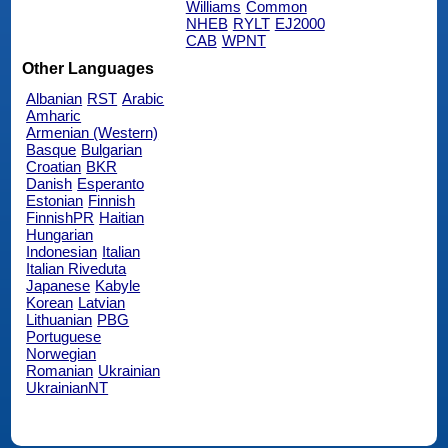
Williams
Common
NHEB
RYLT
EJ2000
CAB
WPNT
Other Languages
Albanian
RST
Arabic
Amharic
Armenian (Western)
Basque
Bulgarian
Croatian
BKR
Danish
Esperanto
Estonian
Finnish
FinnishPR
Haitian
Hungarian
Indonesian
Italian
Italian Riveduta
Japanese
Kabyle
Korean
Latvian
Lithuanian
PBG
Portuguese
Norwegian
Romanian
Ukrainian
UkrainianNT