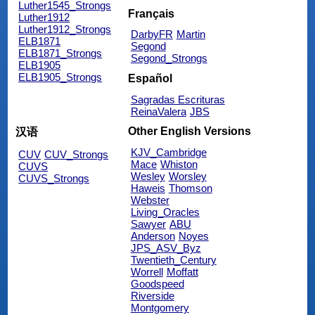
Luther1545_Strongs
Français
Luther1912
Luther1912_Strongs
DarbyFR
Martin
ELB1871
Segond
ELB1871_Strongs
Segond_Strongs
ELB1905
ELB1905_Strongs
Español
Sagradas Escrituras
ReinaValera
JBS
Other English Versions
汉语
KJV_Cambridge
CUV
CUV_Strongs
Mace
Whiston
CUVS
Wesley
Worsley
CUVS_Strongs
Haweis
Thomson
Webster
Living_Oracles
Sawyer
ABU
Anderson
Noyes
JPS_ASV_Byz
Twentieth_Century
Worrell
Moffatt
Goodspeed
Riverside
Montgomery