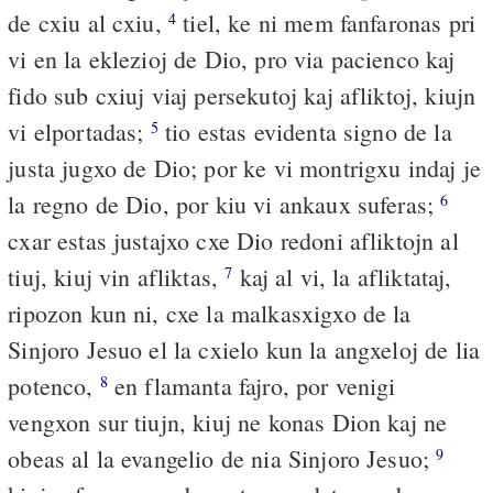
de cxiu al cxiu,
tiel, ke ni mem fanfaronas pri
4
vi en la eklezioj de Dio, pro via pacienco kaj
fido sub cxiuj viaj persekutoj kaj afliktoj, kiujn
vi elportadas;
tio estas evidenta signo de la
5
justa jugxo de Dio; por ke vi montrigxu indaj je
la regno de Dio, por kiu vi ankaux suferas;
6
cxar estas justajxo cxe Dio redoni afliktojn al
tiuj, kiuj vin afliktas,
kaj al vi, la afliktataj,
7
ripozon kun ni, cxe la malkasxigxo de la
Sinjoro Jesuo el la cxielo kun la angxeloj de lia
potenco,
en flamanta fajro, por venigi
8
vengxon sur tiujn, kiuj ne konas Dion kaj ne
obeas al la evangelio de nia Sinjoro Jesuo;
9