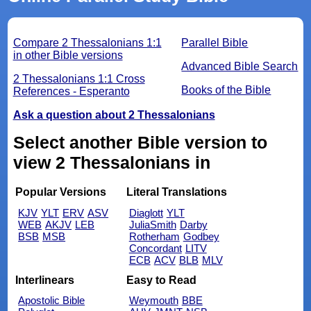
Compare 2 Thessalonians 1:1
Parallel Bible
in other Bible versions
Advanced Bible Search
2 Thessalonians 1:1 Cross
Books of the Bible
References - Esperanto
Ask a question about 2 Thessalonians
Select another Bible version to
view 2 Thessalonians in
Popular Versions
Literal Translations
KJV
YLT
ERV
ASV
Diaglott
YLT
WEB
AKJV
LEB
JuliaSmith
Darby
BSB
MSB
Rotherham
Godbey
Concordant
LITV
ECB
ACV
BLB
MLV
Interlinears
Easy to Read
Apostolic Bible
Weymouth
BBE