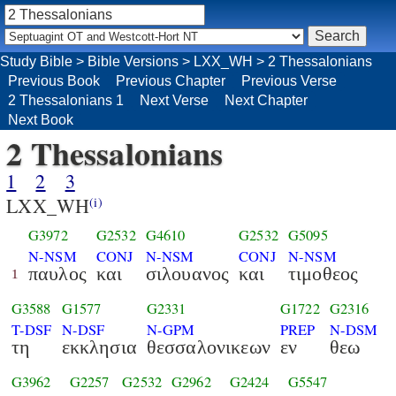
Study Bible
>
Bible Versions
>
LXX_WH
>
2 Thessalonians
Previous Book
Previous Chapter
Previous Verse
2 Thessalonians 1
Next Verse
Next Chapter
Next Book
2 Thessalonians
1
2
3
LXX_WH
(i)
G3972
G2532
G4610
G2532
G5095
N-NSM
CONJ
N-NSM
CONJ
N-NSM
παυλος
και
σιλουανος
και
τιμοθεος
1
G3588
G1577
G2331
G1722
G2316
T-DSF
N-DSF
N-GPM
PREP
N-DSM
τη
εκκλησια
θεσσαλονικεων
εν
θεω
G3962
G2257
G2532
G2962
G2424
G5547