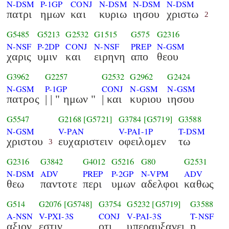
N-DSM
P-1GP
CONJ
N-DSM
N-DSM
N-DSM
πατρι
ημων
και
κυριω
ιησου
χριστω
2
G5485
G5213
G2532
G1515
G575
G2316
N-NSF
P-2DP
CONJ
N-NSF
PREP
N-GSM
χαρις
υμιν
και
ειρηνη
απο
θεου
G3962
G2257
G2532
G2962
G2424
N-GSM
P-1GP
CONJ
N-GSM
N-GSM
πατρος
| | " ημων "
| και
κυριου
ιησου
G5547
G2168
[G5721]
G3784
[G5719]
G3588
N-GSM
V-PAN
V-PAI-1P
T-DSM
χριστου
ευχαριστειν
οφειλομεν
τω
3
G2316
G3842
G4012
G5216
G80
G2531
N-DSM
ADV
PREP
P-2GP
N-VPM
ADV
θεω
παντοτε
περι
υμων
αδελφοι
καθως
G514
G2076
[G5748]
G3754
G5232
[G5719]
G3588
A-NSN
V-PXI-3S
CONJ
V-PAI-3S
T-NSF
αξιον
εστιν
οτι
υπεραυξανει
η