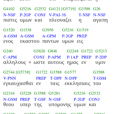
G4102
G5216
G2532
G4121
[G5719]
G3588
G26
N-NSF
P-2GP
CONJ
V-PAI-3S
T-NSF
N-NSF
πιστις
υμων
και
πλεοναζει
η
αγαπη
G1520
G1538
G3956
G5216
G1519
A-GSM
A-GSM
A-GPM
P-2GP
PREP
ενος
εκαστου
παντων
υμων
εις
G240
G5620
G846
G2248
G1722
G5213
C-APM
CONJ
P-APM
P-1AP
PREP
P-2DP
αλληλους
ωστε
αυτους
ημας
εν
υμιν
4
G2744
[G5738]
G1722
G3588
G1577
G3588
V-PNN
PREP
T-DPF
N-DPF
T-GSM
εγκαυχασθαι
εν
ταις
εκκλησιαις
του
G2316
G5228
G3588
G5281
G5216
G2532
N-GSM
PREP
T-GSF
N-GSF
P-2GP
CONJ
θεου
υπερ
της
υπομονης
υμων
και