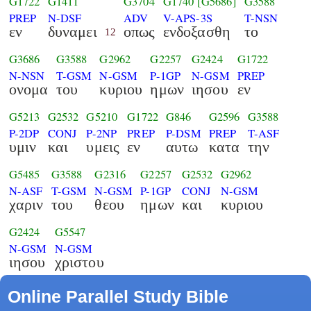
G1722
G1411
G3704
G1740
[G5686]
G3588
PREP
N-DSF
ADV
V-APS-3S
T-NSN
εν
δυναμει
οπως
ενδοξασθη
το
12
G3686
G3588
G2962
G2257
G2424
G1722
N-NSN
T-GSM
N-GSM
P-1GP
N-GSM
PREP
ονομα
του
κυριου
ημων
ιησου
εν
G5213
G2532
G5210
G1722
G846
G2596
G3588
P-2DP
CONJ
P-2NP
PREP
P-DSM
PREP
T-ASF
υμιν
και
υμεις
εν
αυτω
κατα
την
G5485
G3588
G2316
G2257
G2532
G2962
N-ASF
T-GSM
N-GSM
P-1GP
CONJ
N-GSM
χαριν
του
θεου
ημων
και
κυριου
G2424
G5547
N-GSM
N-GSM
ιησου
χριστου
Online Parallel Study Bible