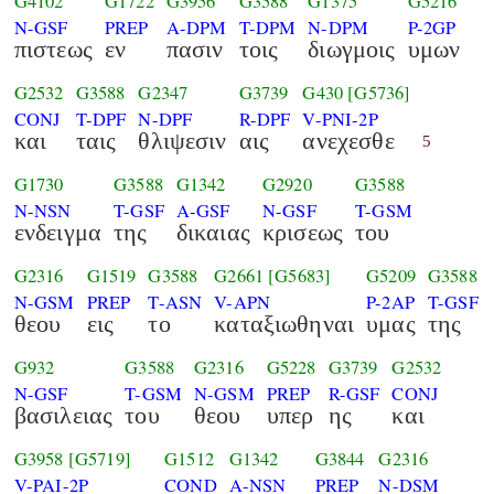
G4102
G1722
G3956
G3588
G1375
G5216
N-GSF
PREP
A-DPM
T-DPM
N-DPM
P-2GP
πιστεως
εν
πασιν
τοις
διωγμοις
υμων
G2532
G3588
G2347
G3739
G430
[G5736]
CONJ
T-DPF
N-DPF
R-DPF
V-PNI-2P
και
ταις
θλιψεσιν
αις
ανεχεσθε
5
G1730
G3588
G1342
G2920
G3588
N-NSN
T-GSF
A-GSF
N-GSF
T-GSM
ενδειγμα
της
δικαιας
κρισεως
του
G2316
G1519
G3588
G2661
[G5683]
G5209
G3588
N-GSM
PREP
T-ASN
V-APN
P-2AP
T-GSF
θεου
εις
το
καταξιωθηναι
υμας
της
G932
G3588
G2316
G5228
G3739
G2532
N-GSF
T-GSM
N-GSM
PREP
R-GSF
CONJ
βασιλειας
του
θεου
υπερ
ης
και
G3958
[G5719]
G1512
G1342
G3844
G2316
V-PAI-2P
COND
A-NSN
PREP
N-DSM