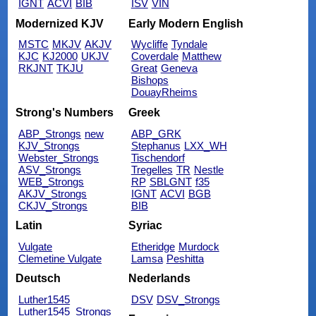
IGNT
ACVI
BIB
ISV
VIN
Modernized KJV
Early Modern English
MSTC
MKJV
AKJV
Wycliffe
Tyndale
KJC
KJ2000
UKJV
Coverdale
Matthew
RKJNT
TKJU
Great
Geneva
Bishops
DouayRheims
Strong's Numbers
Greek
ABP_Strongs
new
ABP_GRK
KJV_Strongs
Stephanus
LXX_WH
Webster_Strongs
Tischendorf
ASV_Strongs
Tregelles
TR
Nestle
WEB_Strongs
RP
SBLGNT
f35
AKJV_Strongs
IGNT
ACVI
BGB
CKJV_Strongs
BIB
Latin
Syriac
Vulgate
Etheridge
Murdock
Clemetine Vulgate
Lamsa
Peshitta
Deutsch
Nederlands
Luther1545
DSV
DSV_Strongs
Luther1545_Strongs