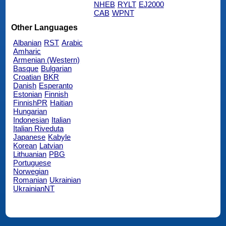
NHEB
RYLT
EJ2000
CAB
WPNT
Other Languages
Albanian
RST
Arabic
Amharic
Armenian (Western)
Basque
Bulgarian
Croatian
BKR
Danish
Esperanto
Estonian
Finnish
FinnishPR
Haitian
Hungarian
Indonesian
Italian
Italian Riveduta
Japanese
Kabyle
Korean
Latvian
Lithuanian
PBG
Portuguese
Norwegian
Romanian
Ukrainian
UkrainianNT