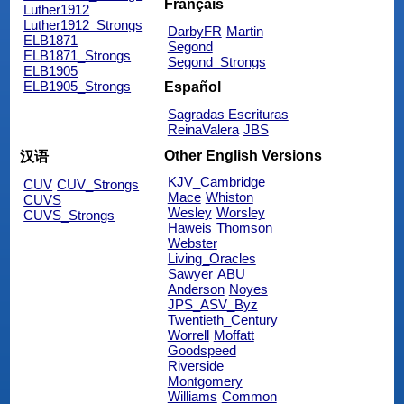
Français
Luther1912
Luther1912_Strongs
DarbyFR
Martin
ELB1871
Segond
ELB1871_Strongs
Segond_Strongs
ELB1905
ELB1905_Strongs
Español
Sagradas Escrituras
ReinaValera
JBS
Other English Versions
汉语
KJV_Cambridge
CUV
CUV_Strongs
Mace
Whiston
CUVS
Wesley
Worsley
CUVS_Strongs
Haweis
Thomson
Webster
Living_Oracles
Sawyer
ABU
Anderson
Noyes
JPS_ASV_Byz
Twentieth_Century
Worrell
Moffatt
Goodspeed
Riverside
Montgomery
Williams
Common