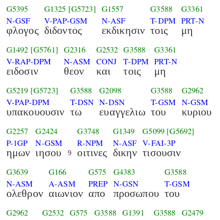
G5395
G1325
[G5723]
G1557
G3588
G3361
N-GSF
V-PAP-GSM
N-ASF
T-DPM
PRT-N
φλογος
διδοντος
εκδικησιν
τοις
μη
G1492
[G5761]
G2316
G2532
G3588
G3361
V-RAP-DPM
N-ASM
CONJ
T-DPM
PRT-N
ειδοσιν
θεον
και
τοις
μη
G5219
[G5723]
G3588
G2098
G3588
G2962
V-PAP-DPM
T-DSN
N-DSN
T-GSM
N-GSM
υπακουουσιν
τω
ευαγγελιω
του
κυριου
G2257
G2424
G3748
G1349
G5099
[G5692]
P-1GP
N-GSM
R-NPM
N-ASF
V-FAI-3P
ημων
ιησου
οιτινες
δικην
τισουσιν
9
G3639
G166
G575
G4383
G3588
N-ASM
A-ASM
PREP
N-GSN
T-GSM
ολεθρον
αιωνιον
απο
προσωπου
του
G2962
G2532
G575
G3588
G1391
G3588
G2479