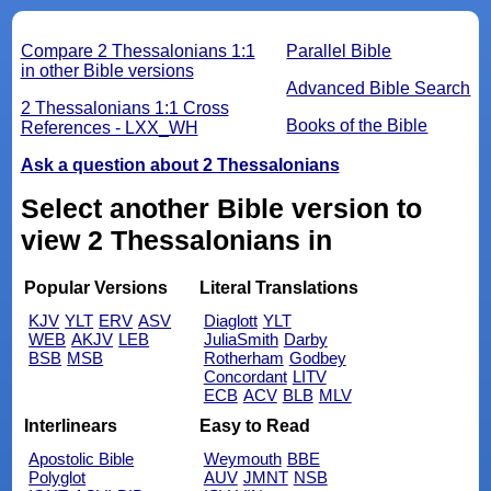
Compare 2 Thessalonians 1:1
Parallel Bible
in other Bible versions
Advanced Bible Search
2 Thessalonians 1:1 Cross
Books of the Bible
References - LXX_WH
Ask a question about 2 Thessalonians
Select another Bible version to
view 2 Thessalonians in
Popular Versions
Literal Translations
KJV
YLT
ERV
ASV
Diaglott
YLT
WEB
AKJV
LEB
JuliaSmith
Darby
BSB
MSB
Rotherham
Godbey
Concordant
LITV
ECB
ACV
BLB
MLV
Interlinears
Easy to Read
Apostolic Bible
Weymouth
BBE
Polyglot
AUV
JMNT
NSB