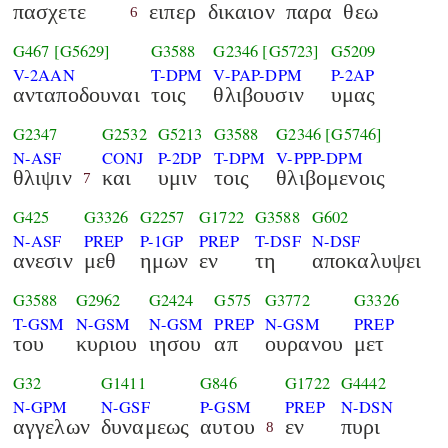
πασχετε
ειπερ
δικαιον
παρα
θεω
6
G467
[G5629]
G3588
G2346
[G5723]
G5209
V-2AAN
T-DPM
V-PAP-DPM
P-2AP
ανταποδουναι
τοις
θλιβουσιν
υμας
G2347
G2532
G5213
G3588
G2346
[G5746]
N-ASF
CONJ
P-2DP
T-DPM
V-PPP-DPM
θλιψιν
και
υμιν
τοις
θλιβομενοις
7
G425
G3326
G2257
G1722
G3588
G602
N-ASF
PREP
P-1GP
PREP
T-DSF
N-DSF
ανεσιν
μεθ
ημων
εν
τη
αποκαλυψει
G3588
G2962
G2424
G575
G3772
G3326
T-GSM
N-GSM
N-GSM
PREP
N-GSM
PREP
του
κυριου
ιησου
απ
ουρανου
μετ
G32
G1411
G846
G1722
G4442
N-GPM
N-GSF
P-GSM
PREP
N-DSN
αγγελων
δυναμεως
αυτου
εν
πυρι
8