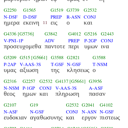
G2250
G1565
G1519
G3739
G2532
N-DSF
D-DSF
PREP
R-ASN
CONJ
ημερα
εκεινη
εις
ο
και
11
G4336
[G5736]
G3842
G4012
G5216
G2443
V-PNI-1P
ADV
PREP
P-2GP
CONJ
προσευχομεθα
παντοτε
περι
υμων
ινα
G5209
G515
[G5661]
G3588
G2821
G3588
P-2AP
V-AAS-3S
T-GSF
N-GSF
T-NSM
υμας
αξιωση
της
κλησεως
ο
G2316
G2257
G2532
G4137
[G5661]
G3956
N-NSM
P-1GP
CONJ
V-AAS-3S
A-ASF
θεος
ημων
και
πληρωση
πασαν
G2107
G19
G2532
G2041
G4102
N-ASF
N-GSF
CONJ
N-ASN
N-GSF
ευδοκιαν
αγαθωσυνης
και
εργον
πιστεως