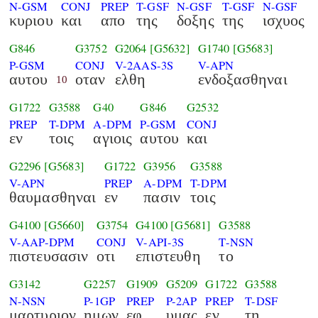
N-GSM
CONJ
PREP
T-GSF
N-GSF
T-GSF
N-GSF
κυριου
και
απο
της
δοξης
της
ισχυος
G846
G3752
G2064
[G5632]
G1740
[G5683]
P-GSM
CONJ
V-2AAS-3S
V-APN
αυτου
οταν
ελθη
ενδοξασθηναι
10
G1722
G3588
G40
G846
G2532
PREP
T-DPM
A-DPM
P-GSM
CONJ
εν
τοις
αγιοις
αυτου
και
G2296
[G5683]
G1722
G3956
G3588
V-APN
PREP
A-DPM
T-DPM
θαυμασθηναι
εν
πασιν
τοις
G4100
[G5660]
G3754
G4100
[G5681]
G3588
V-AAP-DPM
CONJ
V-API-3S
T-NSN
πιστευσασιν
οτι
επιστευθη
το
G3142
G2257
G1909
G5209
G1722
G3588
N-NSN
P-1GP
PREP
P-2AP
PREP
T-DSF
μαρτυριον
ημων
εφ
υμας
εν
τη