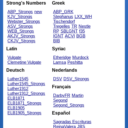
Strong's Numbers
Greek
ABP_Strongs
new
ABP_GRK
KJV_Strongs
Stephanus
LXX_WH
Webster_Strongs
Tischendorf
ASV_Strongs
Tregelles
TR
Nestle
WEB_Strongs
RP
SBLGNT
f35
AKJV_Strongs
IGNT
ACVI
BGB
CKJV_Strongs
BIB
Latin
Syriac
Vulgate
Etheridge
Murdock
Clemetine Vulgate
Lamsa
Peshitta
Deutsch
Nederlands
Luther1545
DSV
DSV_Strongs
Luther1545_Strongs
Français
Luther1912
Luther1912_Strongs
DarbyFR
Martin
ELB1871
Segond
ELB1871_Strongs
Segond_Strongs
ELB1905
ELB1905_Strongs
Español
Sagradas Escrituras
ReinaValera
JBS