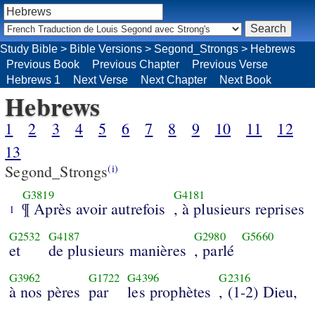
Study Bible
>
Bible Versions
>
Segond_Strongs
>
Hebrews
Previous Book
Previous Chapter
Previous Verse
Hebrews 1
Next Verse
Next Chapter
Next Book
Hebrews
1
2
3
4
5
6
7
8
9
10
11
12
13
Segond_Strongs
(i)
G3819
G4181
¶ Après avoir autrefois
, à plusieurs reprises
1
G2532
G4187
G2980
G5660
et
de plusieurs manières
, parlé
G3962
G1722
G4396
G2316
à nos pères
par
les prophètes
, (1-2) Dieu,