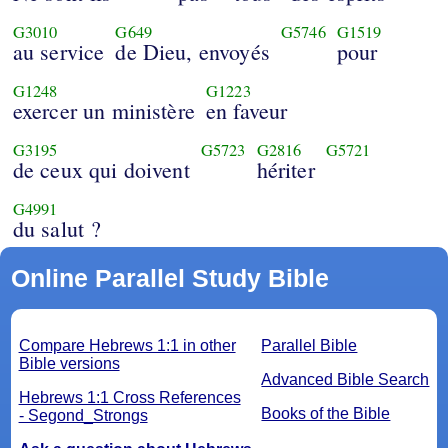
G3010
G649
G5746
G1519
au service
de Dieu, envoyés
pour
G1248
G1223
exercer un ministère
en faveur
G3195
G5723
G2816
G5721
de ceux qui doivent
hériter
G4991
du salut ?
Online Parallel Study Bible
Compare Hebrews 1:1 in other
Parallel Bible
Bible versions
Advanced Bible Search
Hebrews 1:1 Cross References
Books of the Bible
- Segond_Strongs