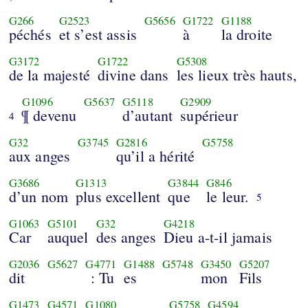
G266
G2523
G5656
G1722
G1188
péchés
et s’est assis
à
la droite
G3172
G1722
G5308
de la majesté
divine dans
les lieux très hauts,
G1096
G5637
G5118
G2909
¶ devenu
d’autant
supérieur
4
G32
G3745
G2816
G5758
aux anges
qu’il a hérité
G3686
G1313
G3844
G846
d’un nom
plus excellent
que
le leur.
5
G1063
G5101
G32
G4218
Car
auquel
des anges
Dieu a-t-il jamais
G2036
G5627
G4771
G1488
G5748
G3450
G5207
dit
: Tu
es
mon
Fils
G1473
G4571
G1080
G5758
G4594