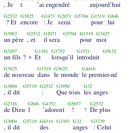
, Je
t
’ai engendré
aujourd’hui
G2532
G3825
G1473
G2071
G5704
G1519
G846
? Et
encore
: Je
serai
pour
lui
G3962
G2532
G2071
G5704
G1519
G3427
un père
, et
il sera
pour
moi
G5207
G1161
G3752
G1521
G5632
un fils ?
Et
lorsqu’il
introduit
6
G3825
G1519
G3625
G4416
de nouveau
dans
le monde
le premier-né
G3004
G5719
G2532
G3956
G32
, il dit
:
Que tous
les anges
G2316
G846
G4352
G5657
G2532
de Dieu
l
’adorent
!
De plus
7
G3004
G5719
G4314
G3303
G32
G3739
, il dit
des
anges
: Celui