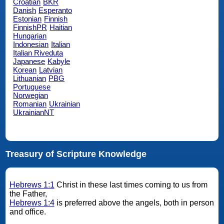
Croatian
BKR
Danish
Esperanto
Estonian
Finnish
FinnishPR
Haitian
Hungarian
Indonesian
Italian
Italian Riveduta
Japanese
Kabyle
Korean
Latvian
Lithuanian
PBG
Portuguese
Norwegian
Romanian
Ukrainian
UkrainianNT
Treasury of Scripture Knowledge
Hebrews 1:1
Christ in these last times coming to us from
the Father,
Hebrews 1:4
is preferred above the angels, both in person
and office.