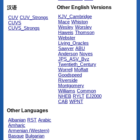
Other English Versions
汉语
KJV_Cambridge
CUV
CUV_Strongs
Mace
Whiston
CUVS
Wesley
Worsley
CUVS_Strongs
Haweis
Thomson
Webster
Living_Oracles
Sawyer
ABU
Anderson
Noyes
JPS_ASV_Byz
Twentieth_Century
Worrell
Moffatt
Goodspeed
Riverside
Montgomery
Williams
Common
NHEB
RYLT
EJ2000
CAB
WPNT
Other Languages
Albanian
RST
Arabic
Amharic
Armenian (Western)
Basque
Bulgarian