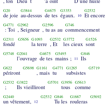
, ton
Dieu
t
’a oint
D’une huile
G20
G3844
G4675
G3353
G2532
de joie
au-dessus
de tes
égaux.
Et encore
10
G4771
G2962
G2596
G746
: Toi
, Seigneur
, tu as au
commencement
G2311
G5656
G1093
G2532
G3772
G1526
fondé
la terre
, Et
les cieux
sont
G5748
G2041
G4675
G5495
G846
l’ouvrage
de tes
mains ;
Ils
11
G622
G5698
G1161
G4771
G1265
G5719
périront
, mais
tu
subsistes
G2532
G3822
G5701
G3956
G5613
;
Ils vieilliront
tous
comme
G2440
G2532
G846
G1667
G5692
un vêtement,
Tu les
rouleras
12