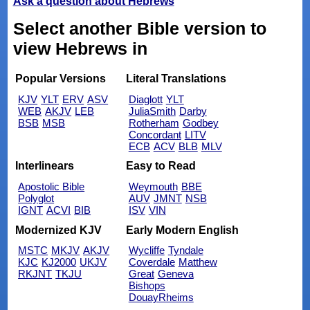
Ask a question about Hebrews
Select another Bible version to
view Hebrews in
Popular Versions
Literal Translations
KJV
YLT
ERV
ASV
Diaglott
YLT
WEB
AKJV
LEB
JuliaSmith
Darby
BSB
MSB
Rotherham
Godbey
Concordant
LITV
ECB
ACV
BLB
MLV
Interlinears
Easy to Read
Apostolic Bible
Weymouth
BBE
Polyglot
AUV
JMNT
NSB
IGNT
ACVI
BIB
ISV
VIN
Modernized KJV
Early Modern English
MSTC
MKJV
AKJV
Wycliffe
Tyndale
KJC
KJ2000
UKJV
Coverdale
Matthew
RKJNT
TKJU
Great
Geneva
Bishops
DouayRheims