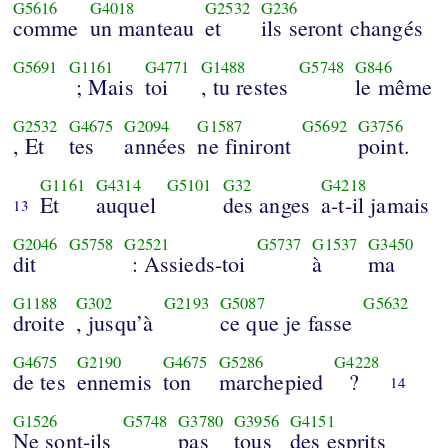
G5616
G4018
G2532
G236
comme
un manteau
et
ils seront changés
G5691
G1161
G4771
G1488
G5748
G846
; Mais
toi
, tu restes
le même
G2532
G4675
G2094
G1587
G5692
G3756
, Et
tes
années
ne finiront
point.
G1161
G4314
G5101
G32
G4218
Et
auquel
des anges
a-t-il jamais
13
G2046
G5758
G2521
G5737
G1537
G3450
dit
: Assieds-toi
à
ma
G1188
G302
G2193
G5087
G5632
droite
, jusqu’à
ce que je fasse
G4675
G2190
G4675
G5286
G4228
de tes
ennemis
ton
marchepied
?
14
G1526
G5748
G3780
G3956
G4151
Ne sont-ils
pas
tous
des esprits