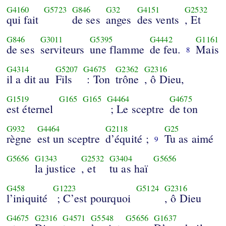
G4160
G5723
G846
G32
G4151
G2532
qui fait
de ses
anges
des vents
, Et
G846
G3011
G5395
G4442
G1161
de ses
serviteurs
une flamme
de feu.
Mais
8
G4314
G5207
G4675
G2362
G2316
il a dit au
Fils
: Ton
trône
, ô Dieu,
G1519
G165
G165
G4464
G4675
est éternel
; Le sceptre
de ton
G932
G4464
G2118
G25
règne
est un sceptre
d’équité ;
Tu as aimé
9
G5656
G1343
G2532
G3404
G5656
la justice
, et
tu as haï
G458
G1223
G5124
G2316
l’iniquité
; C’est pourquoi
, ô Dieu
G4675
G2316
G4571
G5548
G5656
G1637