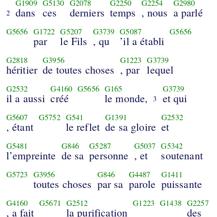
G1909
G5130
G2078
G2250
G2254
G2980
dans
ces
derniers
temps
, nous
a parlé
2
G5656
G1722
G5207
G3739
G5087
G5656
par
le Fils
, qu
’il a établi
G2818
G3956
G1223
G3739
héritier
de toutes choses
, par
lequel
G2532
G4160
G5656
G165
G3739
il a aussi
créé
le monde,
et qui
3
G5607
G5752
G541
G1391
G2532
, étant
le reflet
de sa gloire
et
G5481
G846
G5287
G5037
G5342
l’empreinte
de sa
personne
, et
soutenant
G5723
G3956
G846
G4487
G1411
toutes choses
par sa
parole
puissante
G4160
G5671
G2512
G1223
G1438
G2257
, a fait
la purification
des