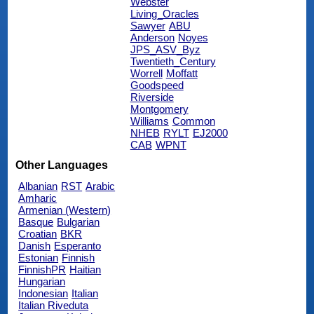
Webster
Living_Oracles
Sawyer
ABU
Anderson
Noyes
JPS_ASV_Byz
Twentieth_Century
Worrell
Moffatt
Goodspeed
Riverside
Montgomery
Williams
Common
NHEB
RYLT
EJ2000
CAB
WPNT
Other Languages
Albanian
RST
Arabic
Amharic
Armenian (Western)
Basque
Bulgarian
Croatian
BKR
Danish
Esperanto
Estonian
Finnish
FinnishPR
Haitian
Hungarian
Indonesian
Italian
Italian Riveduta