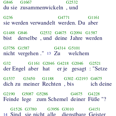
G846
G1667
G2532
du sie
zusammenwickeln
, und
G236
G4771
G1161
sie werden verwandelt
werden. Du
aber
G1488
G846
G2532
G4675
G2094
G1587
bist
derselbe
, und
deine
Jahre
werden
G3756
G1587
G4314
G5101
nicht
vergehen ."
Zu
welchem
13
G32
G1161
G2046
G4218
G2046
G2521
der Engel
aber
hat
er je
gesagt
: "Setze
G1537
G3450
G1188
G302
-
G2193
G4675
dich zu
meiner
Rechten
, bis
ich deine
G2190
G5087
G5286
G4675
G4228
Feinde
lege
zum Schemel
deiner
Füße "?
G1526
G3780
G3956
G3010
G4151
Sind
sie nicht
alle
dienstbare
Geister
14