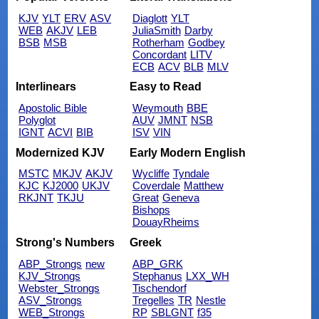
KJV
YLT
ERV
ASV
Diaglott
YLT
WEB
AKJV
LEB
JuliaSmith
Darby
BSB
MSB
Rotherham
Godbey
Concordant
LITV
ECB
ACV
BLB
MLV
Interlinears
Easy to Read
Apostolic Bible
Weymouth
BBE
Polyglot
AUV
JMNT
NSB
IGNT
ACVI
BIB
ISV
VIN
Modernized KJV
Early Modern English
MSTC
MKJV
AKJV
Wycliffe
Tyndale
KJC
KJ2000
UKJV
Coverdale
Matthew
RKJNT
TKJU
Great
Geneva
Bishops
DouayRheims
Strong's Numbers
Greek
ABP_Strongs
new
ABP_GRK
KJV_Strongs
Stephanus
LXX_WH
Webster_Strongs
Tischendorf
ASV_Strongs
Tregelles
TR
Nestle
WEB_Strongs
RP
SBLGNT
f35