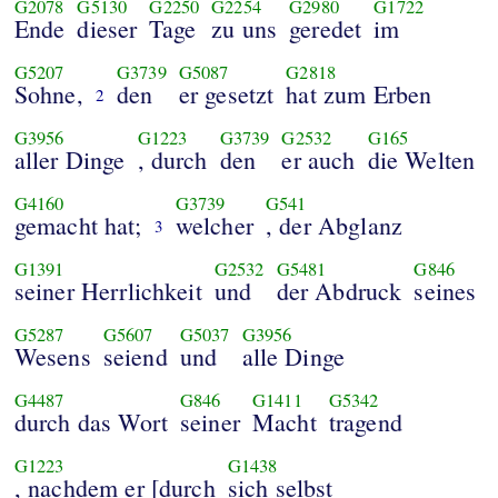
G2078
G5130
G2250
G2254
G2980
G1722
Ende
dieser
Tage
zu uns
geredet
im
G5207
G3739
G5087
G2818
Sohne,
den
er gesetzt
hat zum Erben
2
G3956
G1223
G3739
G2532
G165
aller Dinge
, durch
den
er auch
die Welten
G4160
G3739
G541
gemacht hat;
welcher
, der Abglanz
3
G1391
G2532
G5481
G846
seiner Herrlichkeit
und
der Abdruck
seines
G5287
G5607
G5037
G3956
Wesens
seiend
und
alle Dinge
G4487
G846
G1411
G5342
durch das Wort
seiner
Macht
tragend
G1223
G1438
, nachdem er [durch
sich selbst