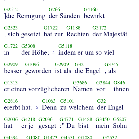
G2512
G266
G4160
]die Reinigung
der Sünden
bewirkt
G2523
G1722
G1188
G3172
, sich gesetzt
hat zur
Rechten
der Majestät
G1722
G5308
G5118
in
der Höhe;
indem er um so viel
4
G2909
G1096
G2909
G32
G3745
besser
geworden
ist als
die Engel
, als
G1313
G3686
G3844
G846
er einen vorzüglicheren
Namen
vor
ihnen
G2816
G1063
G5101
G32
ererbt hat.
Denn
zu welchem
der Engel
5
G2036
G4218
G2036
G4771
G1488
G3450
G5207
hat
er je
gesagt
:" Du
bist
mein
Sohn
G4594
G1080
G1473
G4571
G1080
G2532