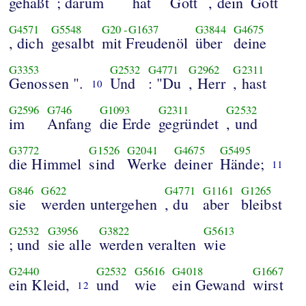
gehaßt
; darum
hat
Gott
, dein
Gott
G4571
G5548
G20
-
G1637
G3844
G4675
, dich
gesalbt
mit Freudenöl
über
deine
G3353
G2532
G4771
G2962
G2311
Genossen ".
Und
: "Du
, Herr
, hast
10
G2596
G746
G1093
G2311
G2532
im
Anfang
die Erde
gegründet
, und
G3772
G1526
G2041
G4675
G5495
die Himmel
sind
Werke
deiner
Hände;
11
G846
G622
G4771
G1161
G1265
sie
werden untergehen
, du
aber
bleibst
G2532
G3956
G3822
G5613
; und
sie alle
werden veralten
wie
G2440
G2532
G5616
G4018
G1667
ein Kleid,
und
wie
ein Gewand
wirst
12