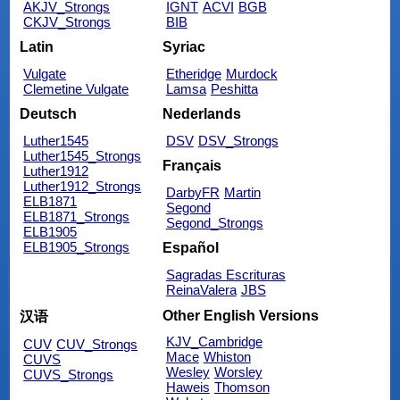
AKJV_Strongs
IGNT
ACVI
BGB
CKJV_Strongs
BIB
Latin
Syriac
Vulgate
Etheridge
Murdock
Clemetine Vulgate
Lamsa
Peshitta
Deutsch
Nederlands
Luther1545
DSV
DSV_Strongs
Luther1545_Strongs
Français
Luther1912
Luther1912_Strongs
DarbyFR
Martin
ELB1871
Segond
ELB1871_Strongs
Segond_Strongs
ELB1905
ELB1905_Strongs
Español
Sagradas Escrituras
ReinaValera
JBS
Other English Versions
汉语
KJV_Cambridge
CUV
CUV_Strongs
Mace
Whiston
CUVS
Wesley
Worsley
CUVS_Strongs
Haweis
Thomson