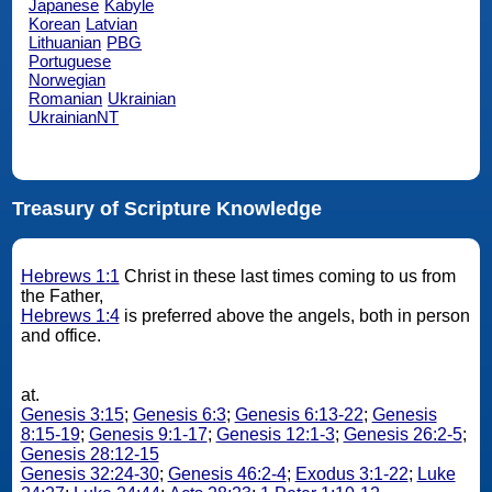
Japanese
Kabyle
Korean
Latvian
Lithuanian
PBG
Portuguese
Norwegian
Romanian
Ukrainian
UkrainianNT
Treasury of Scripture Knowledge
Hebrews 1:1
Christ in these last times coming to us from
the Father,
Hebrews 1:4
is preferred above the angels, both in person
and office.
at.
Genesis 3:15
;
Genesis 6:3
;
Genesis 6:13-22
;
Genesis
8:15-19
;
Genesis 9:1-17
;
Genesis 12:1-3
;
Genesis 26:2-5
;
Genesis 28:12-15
Genesis 32:24-30
;
Genesis 46:2-4
;
Exodus 3:1-22
;
Luke