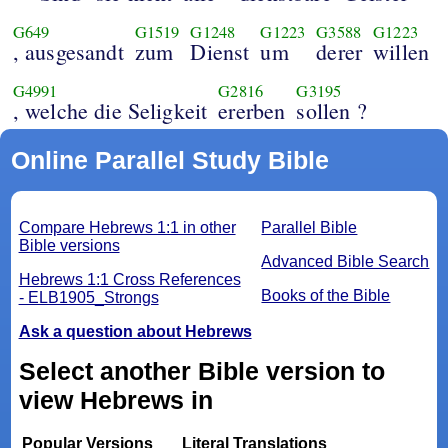
G649
G1519
G1248
G1223
G3588
G1223
, ausgesandt
zum
Dienst
um
derer
willen
G4991
G2816
G3195
, welche die Seligkeit
ererben
sollen ?
Online Parallel Study Bible
Compare Hebrews 1:1 in other
Parallel Bible
Bible versions
Advanced Bible Search
Hebrews 1:1 Cross References
Books of the Bible
- ELB1905_Strongs
Ask a question about Hebrews
Select another Bible version to
view Hebrews in
Popular Versions
Literal Translations