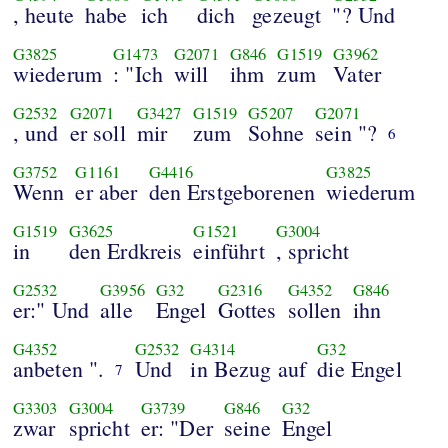
, heute
habe
ich
dich
gezeugt
"? Und
G3825
G1473
G2071
G846
G1519
G3962
wiederum
: "Ich
will
ihm
zum
Vater
G2532
G2071
G3427
G1519
G5207
G2071
, und
er soll
mir
zum
Sohne
sein "?
6
G3752
G1161
G4416
G3825
Wenn
er aber
den Erstgeborenen
wiederum
G1519
G3625
G1521
G3004
in
den Erdkreis
einführt
, spricht
G2532
G3956
G32
G2316
G4352
G846
er:" Und
alle
Engel
Gottes
sollen
ihn
G4352
G2532
G4314
G32
anbeten ".
Und
in Bezug auf
die Engel
7
G3303
G3004
G3739
G846
G32
zwar
spricht
er: "Der
seine
Engel