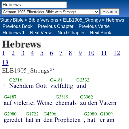
Study Bible
>
Bible Versions
>
ELB1905_Strongs
>
Hebrews
Previous Book
Previous Chapter
Previous Verse
Hebrews 1
Next Verse
Next Chapter
Next Book
Hebrews
1
2
3
4
5
6
7
8
9
10
11
12
13
ELB1905_Strongs
(i)
G2316
G4181
G2532
Nachdem Gott
vielfältig
und
1
G4187
G3819
G3962
auf vielerlei Weise
ehemals
zu den Vätern
G2980
G1722
G4396
G2980
G1909
geredet
hat in
den Propheten
, hat
er am