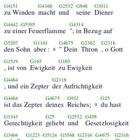
G4151
G4160
G2532
G846
G3011
zu Winden
macht
und
seine
Diener
G4442
-
G5395
G4314
zu einer Feuerflamme
"; in Bezug auf
G5207
G1161
G4675
G2362
G2316
den Sohn
aber :
" Dein
Thron
, o Gott
8
G1519
G165
G165
, ist von
Ewigkeit
zu Ewigkeit
G4464
G2118
, und ein Zepter
der Aufrichtigkeit
G4464
G4675
G932
G25
ist das Zepter
deines
Reiches;
du hast
9
G1343
G25
G2532
G458
Gerechtigkeit
geliebt
und
Gesetzlosigkeit
G3404
G1223
-
G5124
G5548
G2316
G4675
G2316