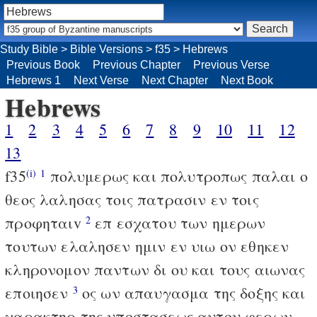
Study Bible
>
Bible Versions
>
f35
>
Hebrews
Previous Book
Previous Chapter
Previous Verse
Hebrews 1
Next Verse
Next Chapter
Next Book
Hebrews
1
2
3
4
5
6
7
8
9
10
11
12
13
f35
πολυμερως και πολυτροπως παλαι ο
(i)
1
θεος λαλησας τοις πατρασιν εν τοις
προφηταιv
επ εσχατου των ημερων
2
τουτων ελαλησεν ημιν εν υιω ον εθηκεν
κληρονομον παντων δι ου και τους αιωνας
εποιησεν
ος ων απαυγασμα της δοξης και
3
χαρακτηρ της υποστασεως αυτου φερων