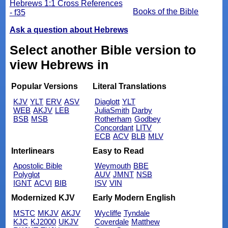
Hebrews 1:1 Cross References
Books of the Bible
- f35
Ask a question about Hebrews
Select another Bible version to
view Hebrews in
Popular Versions
Literal Translations
KJV
YLT
ERV
ASV
Diaglott
YLT
WEB
AKJV
LEB
JuliaSmith
Darby
BSB
MSB
Rotherham
Godbey
Concordant
LITV
ECB
ACV
BLB
MLV
Interlinears
Easy to Read
Apostolic Bible
Weymouth
BBE
Polyglot
AUV
JMNT
NSB
IGNT
ACVI
BIB
ISV
VIN
Modernized KJV
Early Modern English
MSTC
MKJV
AKJV
Wycliffe
Tyndale
KJC
KJ2000
UKJV
Coverdale
Matthew