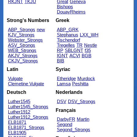
RKJNT
TKJU
Great
Geneva
Bishops
DouayRheims
Strong's Numbers
Greek
ABP_Strongs
new
ABP_GRK
KJV_Strongs
Stephanus
LXX_WH
Webster_Strongs
Tischendorf
ASV_Strongs
Tregelles
TR
Nestle
WEB_Strongs
RP
SBLGNT
f35
AKJV_Strongs
IGNT
ACVI
BGB
CKJV_Strongs
BIB
Latin
Syriac
Vulgate
Etheridge
Murdock
Clemetine Vulgate
Lamsa
Peshitta
Deutsch
Nederlands
Luther1545
DSV
DSV_Strongs
Luther1545_Strongs
Français
Luther1912
Luther1912_Strongs
DarbyFR
Martin
ELB1871
Segond
ELB1871_Strongs
Segond_Strongs
ELB1905