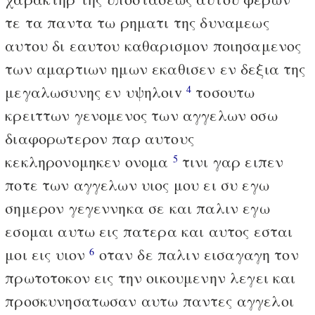
τε τα παντα τω ρηματι της δυναμεως
αυτου δι εαυτου καθαρισμον ποιησαμενος
των αμαρτιων ημων εκαθισεν εν δεξια της
μεγαλωσυνης εν υψηλοιv
τοσουτω
4
κρειττων γενομενος των αγγελων οσω
διαφορωτερον παρ αυτους
κεκληρονομηκεν ονομα
τινι γαρ ειπεν
5
ποτε των αγγελων υιος μου ει συ εγω
σημερον γεγεννηκα σε και παλιν εγω
εσομαι αυτω εις πατερα και αυτος εσται
μοι εις υιον
οταν δε παλιν εισαγαγη τον
6
πρωτοτοκον εις την οικουμενην λεγει και
προσκυνησατωσαν αυτω παντες αγγελοι