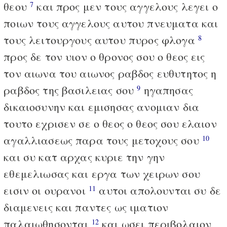
θεου
και προς μεν τους αγγελους λεγει ο
7
ποιων τους αγγελους αυτου πνευματα και
τους λειτουργους αυτου πυρος φλογα
8
προς δε τον υιον ο θρονος σου ο θεος εις
τον αιωνα του αιωνος ραβδος ευθυτητος η
ραβδος της βασιλειας σου
ηγαπησας
9
δικαιοσυνην και εμισησας ανομιαν δια
τουτο εχρισεν σε ο θεος ο θεος σου ελαιον
αγαλλιασεως παρα τους μετοχους σου
10
και συ κατ αρχας κυριε την γην
εθεμελιωσας και εργα των χειρων σου
εισιν οι ουρανοι
αυτοι απολουνται συ δε
11
διαμενεις και παντες ως ιματιον
παλαιωθησονται
και ωσει περιβολαιον
12