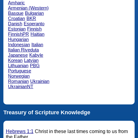
Amharic
Armenian (Western)
Basque
Bulgarian
Croatian
BKR
Danish
Esperanto
Estonian
Finnish
FinnishPR
Haitian
Hungarian
Indonesian
Italian
Italian Riveduta
Japanese
Kabyle
Korean
Latvian
Lithuanian
PBG
Portuguese
Norwegian
Romanian
Ukrainian
UkrainianNT
Treasury of Scripture Knowledge
Hebrews 1:1
Christ in these last times coming to us from
the Father,