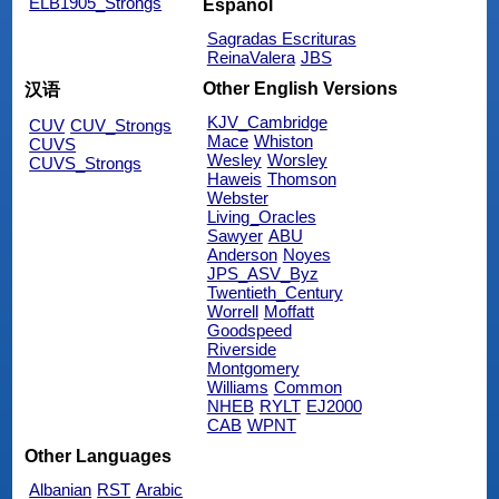
ELB1905_Strongs
Español
Sagradas Escrituras
ReinaValera
JBS
Other English Versions
汉语
KJV_Cambridge
CUV
CUV_Strongs
Mace
Whiston
CUVS
Wesley
Worsley
CUVS_Strongs
Haweis
Thomson
Webster
Living_Oracles
Sawyer
ABU
Anderson
Noyes
JPS_ASV_Byz
Twentieth_Century
Worrell
Moffatt
Goodspeed
Riverside
Montgomery
Williams
Common
NHEB
RYLT
EJ2000
CAB
WPNT
Other Languages
Albanian
RST
Arabic