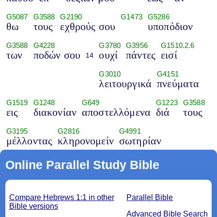
G5087
G3588
G2190
G1473
G5286
θω
τους
εχθρούς σου
υποπόδιον
G3588
G4228
G3780
G3956
G1510.2.6
των
ποδών σου
ουχί
πάντες
εισί
14
G3010
G4151
λειτουργικά
πνεύματα
G1519
G1248
G649
G1223
G3588
εις
διακονίαν
αποστελλόμενα
διά
τους
G3195
G2816
G4991
μέλλοντας
κληρονομείν
σωτηρίαν
Online Parallel Study Bible
Compare Hebrews 1:1 in other
Parallel Bible
Bible versions
Advanced Bible Search