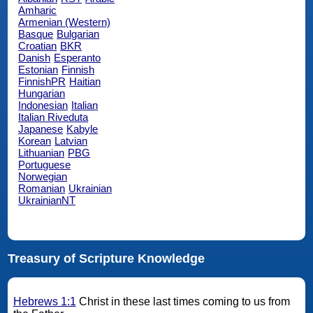
Amharic
Armenian (Western)
Basque
Bulgarian
Croatian
BKR
Danish
Esperanto
Estonian
Finnish
FinnishPR
Haitian
Hungarian
Indonesian
Italian
Italian Riveduta
Japanese
Kabyle
Korean
Latvian
Lithuanian
PBG
Portuguese
Norwegian
Romanian
Ukrainian
UkrainianNT
Treasury of Scripture Knowledge
Hebrews 1:1
Christ in these last times coming to us from