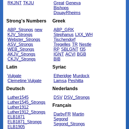
RKJNT
TKJU
Great
Geneva
Bishops
DouayRheims
Strong's Numbers
Greek
ABP_Strongs
new
ABP_GRK
KJV_Strongs
Stephanus
LXX_WH
Webster_Strongs
Tischendorf
ASV_Strongs
Tregelles
TR
Nestle
WEB_Strongs
RP
SBLGNT
f35
AKJV_Strongs
IGNT
ACVI
BGB
CKJV_Strongs
BIB
Latin
Syriac
Vulgate
Etheridge
Murdock
Clemetine Vulgate
Lamsa
Peshitta
Deutsch
Nederlands
Luther1545
DSV
DSV_Strongs
Luther1545_Strongs
Français
Luther1912
Luther1912_Strongs
DarbyFR
Martin
ELB1871
Segond
ELB1871_Strongs
Segond_Strongs
ELB1905