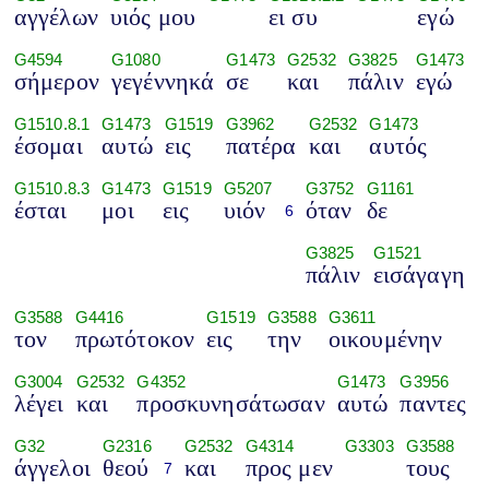
αγγέλων
υιός μου
ει συ
εγώ
G4594
G1080
G1473
G2532
G3825
G1473
σήμερον
γεγέννηκά
σε
και
πάλιν
εγώ
G1510.8.1
G1473
G1519
G3962
G2532
G1473
έσομαι
αυτώ
εις
πατέρα
και
αυτός
G1510.8.3
G1473
G1519
G5207
G3752
G1161
έσται
μοι
εις
υιόν
όταν
δε
6
G3825
G1521
πάλιν
εισάγαγη
G3588
G4416
G1519
G3588
G3611
τον
πρωτότοκον
εις
την
οικουμένην
G3004
G2532
G4352
G1473
G3956
λέγει
και
προσκυνησάτωσαν
αυτώ
παντες
G32
G2316
G2532
G4314
G3303
G3588
άγγελοι
θεού
και
προς μεν
τους
7