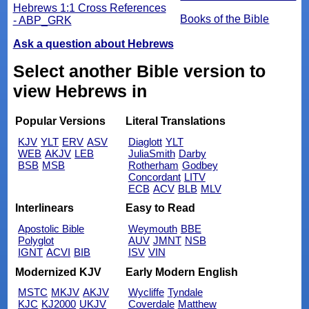
Hebrews 1:1 Cross References
Books of the Bible
- ABP_GRK
Ask a question about Hebrews
Select another Bible version to
view Hebrews in
Popular Versions
Literal Translations
KJV
YLT
ERV
ASV
Diaglott
YLT
WEB
AKJV
LEB
JuliaSmith
Darby
BSB
MSB
Rotherham
Godbey
Concordant
LITV
ECB
ACV
BLB
MLV
Interlinears
Easy to Read
Apostolic Bible
Weymouth
BBE
Polyglot
AUV
JMNT
NSB
IGNT
ACVI
BIB
ISV
VIN
Modernized KJV
Early Modern English
MSTC
MKJV
AKJV
Wycliffe
Tyndale
KJC
KJ2000
UKJV
Coverdale
Matthew