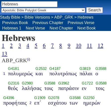
Study Bible
>
Bible Versions
>
ABP_GRK
>
Hebrews
Previous Book
Previous Chapter
Previous Verse
Hebrews 1
Next Verse
Next Chapter
Next Book
Hebrews
1
2
3
4
5
6
7
8
9
10
11
12
13
ABP_GRK
(i)
G4181
G2532
G4187
G3819
G3588
πολυμερώς
και
πολυτρόπως
πάλαι
ο
1
G2316
G2980
G3588
G3962
G1722
G3588
θεός
λαλήσας
τοις
πατράσιν
εν
τοις
G4396
G1909
G2078
G3588
G2250
προφήταις
επ΄
εσχάτου
των
ημερών
2