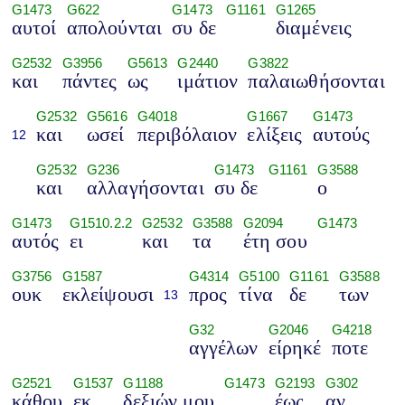
G1473
G622
G1473
G1161
G1265
αυτοί
απολούνται
συ δε
διαμένεις
G2532
G3956
G5613
G2440
G3822
και
πάντες
ως
ιμάτιον
παλαιωθήσονται
G2532
G5616
G4018
G1667
G1473
και
ωσεί
περιβόλαιον
ελίξεις
αυτούς
12
G2532
G236
G1473
G1161
G3588
και
αλλαγήσονται
συ δε
ο
G1473
G1510.2.2
G2532
G3588
G2094
G1473
αυτός
ει
και
τα
έτη σου
G3756
G1587
G4314
G5100
G1161
G3588
ουκ
εκλείψουσι
προς
τίνα
δε
των
13
G32
G2046
G4218
αγγέλων
είρηκέ
ποτε
G2521
G1537
G1188
G1473
G2193
G302
κάθου
εκ
δεξιών μου
έως
αν