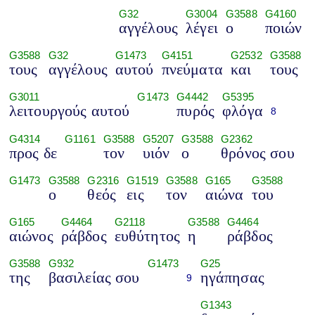
G32
G3004
G3588
G4160
αγγέλους
λέγει
ο
ποιών
G3588
G32
G1473
G4151
G2532
G3588
τους
αγγέλους
αυτού
πνεύματα
και
τους
G3011
G1473
G4442
G5395
λειτουργούς αυτού
πυρός
φλόγα
8
G4314
G1161
G3588
G5207
G3588
G2362
προς δε
τον
υιόν
ο
θρόνος σου
G1473
G3588
G2316
G1519
G3588
G165
G3588
ο
θεός
εις
τον
αιώνα
του
G165
G4464
G2118
G3588
G4464
αιώνος
ράβδος
ευθύτητος
η
ράβδος
G3588
G932
G1473
G25
της
βασιλείας σου
ηγάπησας
9
G1343