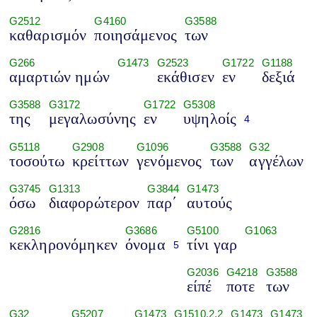
G2512
G4160
G3588
καθαρισμόν
ποιησάμενος
των
G266
G1473
G2523
G1722
G1188
αμαρτιών ημών
εκάθισεν
εν
δεξιά
G3588
G3172
G1722
G5308
της
μεγαλωσύνης
εν
υψηλοίς
4
G5118
G2908
G1096
G3588
G32
τοσούτω
κρείττων
γενόμενος
των
αγγέλων
G3745
G1313
G3844
G1473
όσω
διαφορώτερον
παρ΄
αυτούς
G2816
G3686
G5100
G1063
κεκληρονόμηκεν
όνομα
τίνι γαρ
5
G2036
G4218
G3588
είπέ
ποτε
των
G32
G5207
G1473
G1510.2.2
G1473
G1473