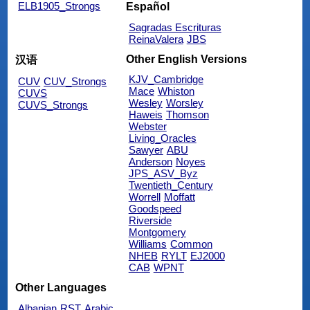
ELB1905_Strongs
Español
Sagradas Escrituras
ReinaValera
JBS
Other English Versions
汉语
KJV_Cambridge
CUV
CUV_Strongs
Mace
Whiston
CUVS
Wesley
Worsley
CUVS_Strongs
Haweis
Thomson
Webster
Living_Oracles
Sawyer
ABU
Anderson
Noyes
JPS_ASV_Byz
Twentieth_Century
Worrell
Moffatt
Goodspeed
Riverside
Montgomery
Williams
Common
NHEB
RYLT
EJ2000
CAB
WPNT
Other Languages
Albanian
RST
Arabic