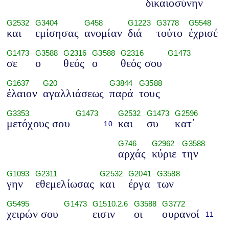
δικαιοσύνην
G2532
G3404
G458
G1223
G3778
G5548
και
εμίσησας
ανομίαν
διά
τούτο
έχρισέ
G1473
G3588
G2316
G3588
G2316
G1473
σε
ο
θεός
ο
θεός σου
G1637
G20
G3844
G3588
έλαιον
αγαλλιάσεως
παρά
τους
G3353
G1473
G2532
G1473
G2596
μετόχους σου
και
συ
κατ΄
10
G746
G2962
G3588
αρχάς
κύριε
την
G1093
G2311
G2532
G2041
G3588
γην
εθεμελίωσας
και
έργα
των
G5495
G1473
G1510.2.6
G3588
G3772
χειρών σου
εισιν
οι
ουρανοί
11