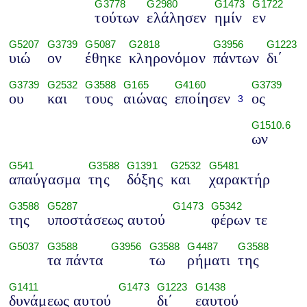
G3778
G2980
G1473
G1722
τούτων
ελάλησεν
ημίν
εν
G5207
G3739
G5087
G2818
G3956
G1223
υιώ
ον
έθηκε
κληρονόμον
πάντων
δι΄
G3739
G2532
G3588
G165
G4160
G3739
ου
και
τους
αιώνας
εποίησεν
ος
3
G1510.6
ων
G541
G3588
G1391
G2532
G5481
απαύγασμα
της
δόξης
και
χαρακτήρ
G3588
G5287
G1473
G5342
της
υποστάσεως αυτού
φέρων τε
G5037
G3588
G3956
G3588
G4487
G3588
τα πάντα
τω
ρήματι
της
G1411
G1473
G1223
G1438
δυνάμεως αυτού
δι΄
εαυτού