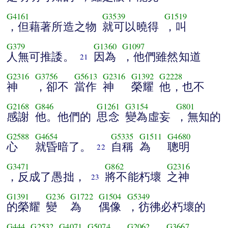
G4161
G3539
G1519
，但藉著所造之物
就可以曉得
，叫
G379
G1360
G1097
人無可推諉。
因為
，他們雖然知道
21
G2316
G3756
G5613
G2316
G1392
G2228
神
，卻不
當作
神
榮耀
他，也不
G2168
G846
G1261
G3154
G801
感謝
他。他們的
思念
變為虛妄
，無知的
G2588
G4654
G5335
G1511
G4680
心
就昏暗了。
自稱
為
聰明
22
G3471
G862
G2316
，反成了愚拙，
將不能朽壞
之神
23
G1391
G236
G1722
G1504
G5349
的榮耀
變
為
偶像
，彷彿必朽壞的
G444
G2532
G4071
G5074
G2062
G3667