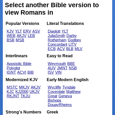
Select another Bible version to
view Romans in
Popular Versions
Literal Translations
KJV
YLT
ERV
ASV
Diaglott
YLT
WEB
AKJV
LEB
JuliaSmith
Darby
BSB
MSB
Rotherham
Godbey
Concordant
LITV
ECB
ACV
BLB
MLV
Interlinears
Easy to Read
Apostolic Bible
Weymouth
BBE
Polyglot
AUV
JMNT
NSB
IGNT
ACVI
BIB
ISV
VIN
Modernized KJV
Early Modern English
MSTC
MKJV
AKJV
Wycliffe
Tyndale
KJC
KJ2000
UKJV
Coverdale
Matthew
RKJNT
TKJU
Great
Geneva
Bishops
DouayRheims
Strong's Numbers
Greek