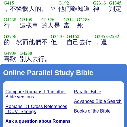
G415
G1921
G2316
G1345
，不憐憫人的。
他們雖知道
神
判定
32
G4238
G5108
G1526
G514
G2288
行
這樣事
的人是
當
死
G3756
G3440
G4160
G235
G2532
的，然而他們不
但
自己去行
，還
G4909
G4238
喜歡
別人去行。
Online Parallel Study Bible
Compare Romans 1:1 in other
Parallel Bible
Bible versions
Advanced Bible Search
Romans 1:1 Cross References
Books of the Bible
- CUV_Strongs
Ask a question about Romans