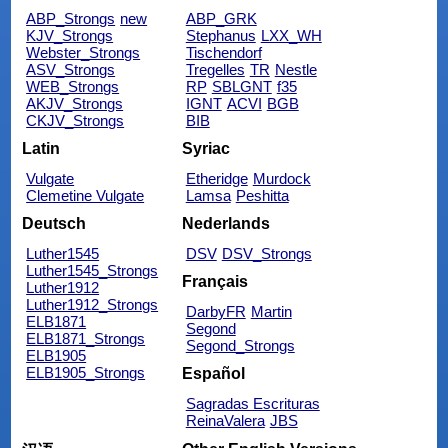
ABP_Strongs
new
ABP_GRK
KJV_Strongs
Stephanus
LXX_WH
Webster_Strongs
Tischendorf
ASV_Strongs
Tregelles
TR
Nestle
WEB_Strongs
RP
SBLGNT
f35
AKJV_Strongs
IGNT
ACVI
BGB
CKJV_Strongs
BIB
Latin
Syriac
Vulgate
Etheridge
Murdock
Clemetine Vulgate
Lamsa
Peshitta
Deutsch
Nederlands
Luther1545
DSV
DSV_Strongs
Luther1545_Strongs
Français
Luther1912
Luther1912_Strongs
DarbyFR
Martin
ELB1871
Segond
ELB1871_Strongs
Segond_Strongs
ELB1905
ELB1905_Strongs
Español
Sagradas Escrituras
ReinaValera
JBS