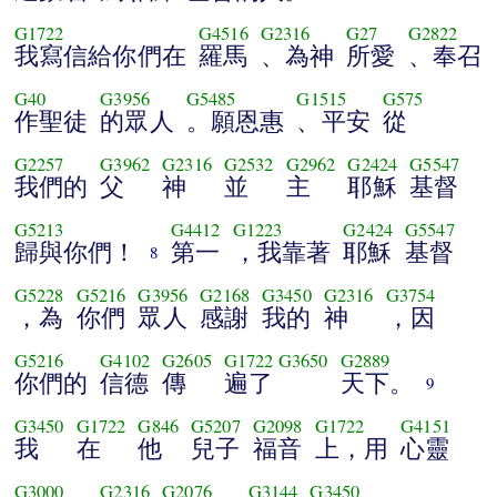
G1722
G4516
G2316
G27
G2822
我寫信給你們在
羅馬
、為神
所愛
、奉召
G40
G3956
G5485
G1515
G575
作聖徒
的眾人
。願恩惠
、平安
從
G2257
G3962
G2316
G2532
G2962
G2424
G5547
我們的
父
神
並
主
耶穌
基督
G5213
G4412
G1223
G2424
G5547
歸與你們！
第一
，我靠著
耶穌
基督
8
G5228
G5216
G3956
G2168
G3450
G2316
G3754
，為
你們
眾人
感謝
我的
神
，因
G5216
G4102
G2605
G1722
G3650
G2889
你們的
信德
傳
遍了
天下。
9
G3450
G1722
G846
G5207
G2098
G1722
G4151
我
在
他
兒子
福音
上，用
心靈
G3000
G2316
G2076
G3144
G3450