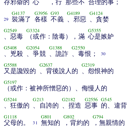
存邪僻的
心
，行
那些不
合理的事；
G4137
G3956
G93
G4189
G4124
裝滿了
各樣
不義
、邪惡
、貪婪
29
G2549
G3324
G5355
、惡毒
（或作：陰毒），滿
心是嫉妒
G5408
G2054
G1388
G2550
、兇殺
、爭競
、詭詐
、毒恨；
30
G5588
G2637
G2319
又是讒毀的
、背後說人的
、怨恨神的
G5197
（或作：被神所憎惡的）、侮慢人的
G5244
G213
G2182
G2556
G545
、狂傲的
、自誇的
、捏造
惡事
的、違背
G1118
G801
G802
G794
父母的。
無知的
，背約的
，無親情的
31