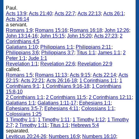
Paul.
Acts 13:9
;
Acts 21:40
;
Acts 22:7
;
Acts 22:13
;
Acts 26:1
;
Acts 26:14
a servant.
Romans 1:9
;
Romans 15:16
;
Romans 16:18
;
John 12:26
;
John 13:14-16
;
John 15:15
;
John 15:20
;
Acts 27:23
;
2
Corinthians 4:5
Galatians 1:10
;
Philippians 1:1
;
Philippians 2:11
;
Philippians 3:6
;
Philippians 3:7
;
Titus 1:1
;
James 1:1
;
2
Peter 1:1
;
Jude 1:1
Revelation 1:1
;
Revelation 22:6
;
Revelation 22:9
called.
Romans 1:5
;
Romans 11:13
;
Acts 9:15
;
Acts 22:14
;
Acts
22:15
;
Acts 22:21
;
Acts 26:16-18
;
1 Corinthians 1:1
;
1
Corinthians 9:1
;
1 Corinthians 9:16-18
;
1 Corinthians
15:8-10
2 Corinthians 1:1
;
2 Corinthians 11:5
;
2 Corinthians 12:11
;
Galatians 1:1
;
Galatians 1:11-17
;
Ephesians 1:1
;
Ephesians 3:5-7
;
Ephesians 4:11
;
Colossians 1:1
;
Colossians 1:25
1 Timothy 1:1
;
1 Timothy 1:11
;
1 Timothy 1:12
;
1 Timothy
2:7
;
2 Timothy 1:11
;
Titus 1:1
;
Hebrews 5:4
separated.
Leviticus 20:24-26
;
Numbers 16:9
;
Numbers 16:10
;