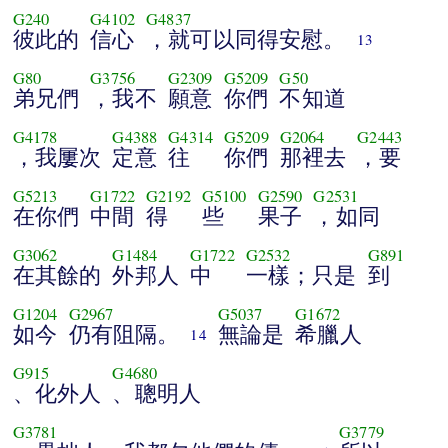
G240
G4102
G4837
彼此的
信心
，就可以同得安慰。
13
G80
G3756
G2309
G5209
G50
弟兄們
，我不
願意
你們
不知道
G4178
G4388
G4314
G5209
G2064
G2443
，我屢次
定意
往
你們
那裡去
，要
G5213
G1722
G2192
G5100
G2590
G2531
在你們
中間
得
些
果子
，如同
G3062
G1484
G1722
G2532
G891
在其餘的
外邦人
中
一樣；只是
到
G1204
G2967
G5037
G1672
如今
仍有阻隔。
無論是
希臘人
14
G915
G4680
、化外人
、聰明人
G3781
G3779