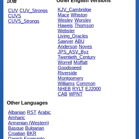
Other English Versions
汉语
KJV_Cambridge
CUV
CUV_Strongs
Mace
Whiston
CUVS
Wesley
Worsley
CUVS_Strongs
Haweis
Thomson
Webster
Living_Oracles
Sawyer
ABU
Anderson
Noyes
JPS_ASV_Byz
Twentieth_Century
Worrell
Moffatt
Goodspeed
Riverside
Montgomery
Williams
Common
NHEB
RYLT
EJ2000
CAB
WPNT
Other Languages
Albanian
RST
Arabic
Amharic
Armenian (Western)
Basque
Bulgarian
Croatian
BKR
Danish
Esperanto