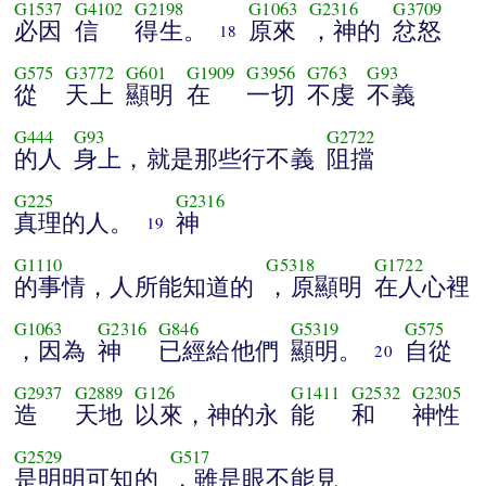
G1537
G4102
G2198
G1063
G2316
G3709
必因
信
得生。
原來
，神的
忿怒
18
G575
G3772
G601
G1909
G3956
G763
G93
從
天上
顯明
在
一切
不虔
不義
G444
G93
G2722
的人
身上，就是那些行不義
阻擋
G225
G2316
真理的人。
神
19
G1110
G5318
G1722
的事情，人所能知道的
，原顯明
在人心裡
G1063
G2316
G846
G5319
G575
，因為
神
已經給他們
顯明。
自從
20
G2937
G2889
G126
G1411
G2532
G2305
造
天地
以來，神的永
能
和
神性
G2529
G517
是明明可知的
，雖是眼不能見