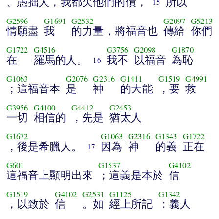
、愚拙人，我都欠他們的債，
所以
15
G2596
G1691
G2532
G2097
G5213
情願盡
我
的力量，將福音也
傳給
你們
G1722
G4516
G3756
G2098
G1870
在
羅馬的人。
我不
以福音
為恥
16
G1063
G2076
G2316
G1411
G1519
G4991
；這福音本
是
神
的大能
，要
救
G3956
G4100
G4412
G2453
一切
相信的
，先是
猶太人
G1672
G1063
G2316
G1343
G1722
，後是希臘人。
因為
神
的義
正在
17
G601
G1537
G4102
這福音上顯明出來
；這義是本於
信
G1519
G4102
G2531
G1125
G1342
，以致於
信
。如
經上所記
：義人