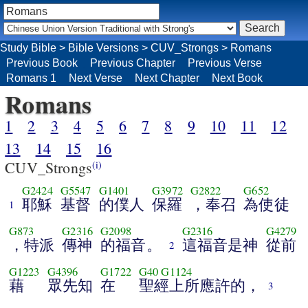
Study Bible
>
Bible Versions
>
CUV_Strongs
>
Romans
Previous Book
Previous Chapter
Previous Verse
Romans 1
Next Verse
Next Chapter
Next Book
Romans
1
2
3
4
5
6
7
8
9
10
11
12
13
14
15
16
CUV_Strongs
(i)
G2424
G5547
G1401
G3972
G2822
G652
耶穌
基督
的僕人
保羅
，奉召
為使徒
1
G873
G2316
G2098
G2316
G4279
，特派
傳神
的福音。
這福音是神
從前
2
G1223
G4396
G1722
G40
G1124
藉
眾先知
在
聖經上所應許的，
3