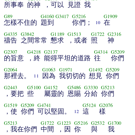
所事奉
的神
，可以
見證
我
G89
G4160
G3417
G5216
G1909
怎樣不住的
題到
你們；
在
10
G4335
G3842
G1189
G1513
G1722
G2316
禱告
之間常常
懇求
，或者
照
神
G2307
G4218
G2137
G4314
G5209
的旨意
，終
能得平坦的道路
往
你們
G2064
G1063
G1971
G1492
G5209
那裡去。
因為
我切切的
想見
你們
11
G2443
G5100
G4152
G5486
G3330
G5213
，要把
些
屬靈的
恩賜
分給
你們
G1519
G5209
G4741
G5124
G2076
，使
你們
可以堅固。
這
樣
12
G5213
G1722
G1223
G5216
G2532
G1700
，我在你們
中間
，因
你
與
我