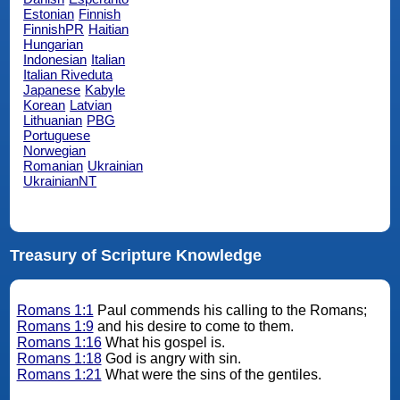
Estonian
Finnish
FinnishPR
Haitian
Hungarian
Indonesian
Italian
Italian Riveduta
Japanese
Kabyle
Korean
Latvian
Lithuanian
PBG
Portuguese
Norwegian
Romanian
Ukrainian
UkrainianNT
Treasury of Scripture Knowledge
Romans 1:1
Paul commends his calling to the Romans;
Romans 1:9
and his desire to come to them.
Romans 1:16
What his gospel is.
Romans 1:18
God is angry with sin.
Romans 1:21
What were the sins of the gentiles.