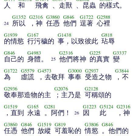
人
和
飛禽
、走獸
、昆蟲
的樣式。
G1352
G2316
G3860
G846
G1722
G2588
所以
，神
任憑
他們
逞著
心裡
24
G1939
G167
G1438
G818
的情慾
行污穢的
事，以致彼此
玷辱
G846
G4983
G2316
G225
G3337
自己的
身體。
他們將神
的真實
變
25
G1722
G5579
G4573
G3000
G2937
G3844
為
虛謊
，去敬拜
事奉
受造之物
，不
G2936
G2076
G2128
敬奉那造物的主
；主乃是
可稱頌的
G1519
G165
G281
G1223
G5124
G2316
，直到
永遠
。阿們！
因
此
，神
26
G3860
G846
G1519
G819
G3806
G846
任憑
他們
放縱
可羞恥的
情慾
。他們的