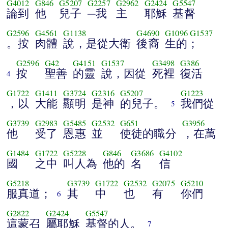
G4012
G846
G5207
G2257
G2962
G2424
G5547
論到
他
兒子
─我
主
耶穌
基督
G2596
G4561
G1138
G4690
G1096
G1537
。按
肉體
說，是從大衛
後裔
生的；
G2596
G42
G4151
G1537
G3498
G386
按
聖善
的靈
說，因從
死裡
復活
4
G1722
G1411
G3724
G2316
G5207
G1223
，以
大能
顯明
是神
的兒子。
我們從
5
G3739
G2983
G5485
G2532
G651
G3956
他
受了
恩惠
並
使徒的職分
，在萬
G1484
G1722
G5228
G846
G3686
G4102
國
之中
叫人為
他的
名
信
G5218
G3739
G1722
G2532
G2075
G5210
服真道；
其
中
也
有
你們
6
G2822
G2424
G5547
這蒙召
屬耶穌
基督的人。
7