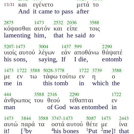
και
εγένετο
μετά
το
13:31
And
it came to pass
after
2875
1473
2532
2036
3588
κόψασθαι
αυτόν
και
είπε
τοις
lamenting
him,
that
he said
to
5207
-
1473
3004
1437
599
2290
υιοίς αυτού
λέγων
εάν
αποθάνω
θάψατέ
his sons,
saying,
If
I die,
entomb
1473
1722
3588
5028
-
3778
1722
3739
3588
με
εν
τω
τάφω τούτω
εν
η
ο
me
in
this tomb
in
which
the
444
3588
2316
2290
1722
άνθρωπος
του
θεού
τέθαπται
εν
man
of God
was entombed
in
1473
3844
3588
3747
-
1473
5087
1473
2443
αυτώ
παρά
τα
οστά αυτού
θέτε
με
ίνα
it!
[
by
his bones
Put
me]!
that
3
4
1
2