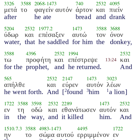
3326
3588
2068
-
1473
740
2532
4095
μετά
το
φαγείν αυτόν
άρτον
και
πιείν
after
he ate
bread
and
drank
5204
2532
1977.2
1473
3588
3688
ύδωρ
και
επέσαξεν
αυτώ
τον
όνον
water,
that
he saddled
for him
the
donkey,
3588
4396
2532
1994
2532
τω
προφήτη
και
επέστρεψε
και
13:24
for the
prophet,
and
he returned.
And
565
2532
2147
1473
3023
απήλθε
και
εύρεν
αυτόν
λέων
he went forth.
And
[
found
him
a lion]
2
3
1
1722
3588
3598
2532
2289
1473
2532
εν
τη
οδώ
και
εθανάτωσεν
αυτόν
και
in
the
way,
and
it killed
him.
And
1510.7.3
3588
4983
-
1473
4495
1722
ην
το
σώμα αυτού
ερριμμένον
εν