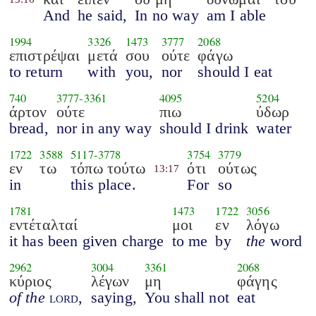
And
he said,
In no way
am I able
1994
3326
1473
3777
2068
επιστρέψαι
μετά
σου
ούτε
φάγω
to return
with
you,
nor
should I eat
740
3777
-
3361
4095
5204
άρτον
ούτε
πιω
ύδωρ
bread,
nor in any way
should I drink
water
1722
3588
5117
-
3778
3754
3779
εν
τω
τόπω τούτω
ότι
ούτως
13:17
in
this place.
For
so
1781
1473
1722
3056
εντέταλταί
μοι
εν
λόγω
it has been given charge
to me
by
the
word
2962
3004
3361
2068
κύριος
λέγων
μη
φάγης
of the
lord
,
saying,
You shall not
eat