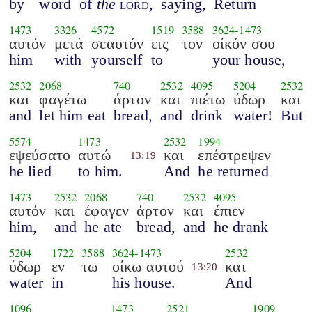
by
word
of
the
lord
,
saying,
Return
1473
3326
4572
1519
3588
3624
-
1473
αυτόν
μετά
σεαυτόν
εις
τον
οίκόν σου
him
with
yourself
to
your house,
2532
2068
740
2532
4095
5204
2532
και
φαγέτω
άρτον
και
πιέτω
ύδωρ
και
and
let him eat
bread,
and
drink
water!
But
5574
1473
2532
1994
εψεύσατο
αυτώ
και
επέστρεψεν
13:19
he lied
to him.
And
he returned
1473
2532
2068
740
2532
4095
αυτόν
και
έφαγεν
άρτον
και
έπιεν
him,
and
he ate
bread,
and
he drank
5204
1722
3588
3624
-
1473
2532
ύδωρ
εν
τω
οίκω αυτού
και
13:20
water
in
his house.
And
1096
1473
2521
1909