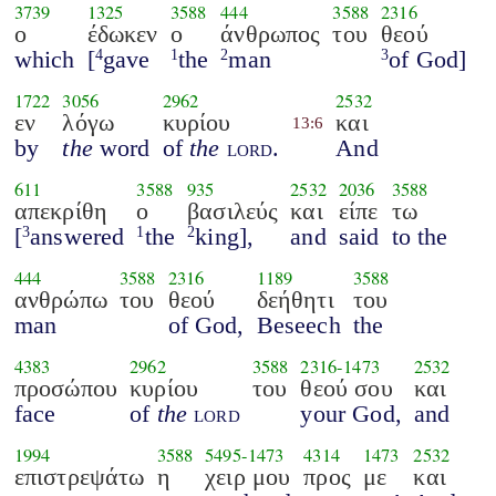
3739
1325
3588
444
3588
2316
ο
έδωκεν
ο
άνθρωπος
του
θεού
which
[
gave
the
man
of God]
4
1
2
3
1722
3056
2962
2532
εν
λόγω
κυρίου
και
13:6
by
the
word
of
the
lord
.
And
611
3588
935
2532
2036
3588
απεκρίθη
ο
βασιλεύς
και
είπε
τω
[
answered
the
king],
and
said
to the
3
1
2
444
3588
2316
1189
3588
ανθρώπω
του
θεού
δεήθητι
του
man
of God,
Beseech
the
4383
2962
3588
2316
-
1473
2532
προσώπου
κυρίου
του
θεού σου
και
face
of
the
lord
your God,
and
1994
3588
5495
-
1473
4314
1473
2532
επιστρεψάτω
η
χειρ μου
προς
με
και