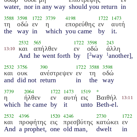
water,
nor in any way
should you return
in
3588
3598
1722
3739
4198
1722
1473
τη
οδώ
εν
η
επορεύθης
εν
αυτή
the
way
in
which
you came
by
it.
2532
565
1722
3598
243
και
απήλθεν
εν
οδώ
άλλη
13:10
And
he went forth
by
[
way
another],
2
1
2532
3756
390
1722
3588
3598
και
ουκ
ανέστρεψεν
εν
τη
οδώ
and
did not
return
in
the
way
3739
2064
1722
1473
1519
*
η
ήλθεν
εν
αυτή
εις
Βαιθήλ
13:11
which
he came
by
it
unto
Beth-el.
2532
4396
1520
4246
2730
1722
και
προφήτης
εις
πρεσβύτης
κατώκει
εν
And
a prophet,
one
old man,
dwelt
in