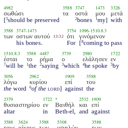
4982
3588
3747
1473
3326
σωθώσι
τα
οστά
μου
μετά
[
should be preserved
bones
my]
with
3
2
1
3588
3747
-
1473
3754
1096
-
1510.8.3
των
οστων αυτού
ότι
γινόμενον
13:32
his bones.
For
[
coming to pass
8
1510.8.3
3588
4487
3739
2980
1722
έσται
το
ρήμα
ο
ελάλησεν
εν
will be
the
saying
which
he spoke
by
7
1
2
3
4
5
3056
2962
1909
3588
λόγω
κυρίου
επί
του
the
word
of the
lord
]
against
the
6
2379
1722
*
2532
1909
θυσιαστηρίου
εν
Βαιθήλ
και
επί
altar
in
Beth-el,
and
against
3588
3624
3588
5308
3588
τους
οίκους
των
υψηλών
των