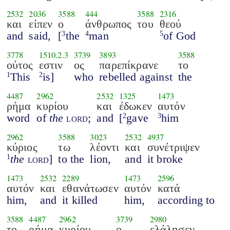
2532
2036
3588
444
3588
2316
και
είπεν
ο
άνθρωπος
του
θεού
and
said,
[
the
man
of God
3
4
5
3778
1510.2.3
3739
3893
3588
ούτος
εστιν
ος
παρεπίκρανε
το
This
is]
who
rebelled against
the
1
2
4487
2962
2532
1325
1473
ρήμα
κυρίου
και
έδωκεν
αυτόν
word
of
the
lord
;
and
[
gave
him
2
3
2962
3588
3023
2532
4937
κύριος
τω
λέοντι
και
συνέτριψεν
the
lord
]
to the
lion,
and
it broke
1
1473
2532
2289
1473
2596
αυτόν
και
εθανάτωσεν
αυτόν
κατά
him,
and
it killed
him,
according to
3588
4487
2962
3739
2980
το
ρήμα
κυρίου
ο
ελάλησεν