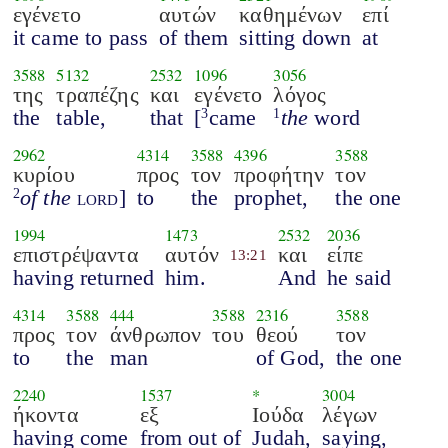
εγένετο
αυτών
καθημένων
επί
it came to pass
of them
sitting down
at
3588
5132
2532
1096
3056
της
τραπέζης
και
εγένετο
λόγος
the
table,
that
[
came
the
word
3
1
2962
4314
3588
4396
3588
κυρίου
προς
τον
προφήτην
τον
of the
lord
]
to
the
prophet,
the one
2
1994
1473
2532
2036
επιστρέψαντα
αυτόν
και
είπε
13:21
having returned
him.
And
he said
4314
3588
444
3588
2316
3588
προς
τον
άνθρωπον
του
θεού
τον
to
the
man
of God,
the one
2240
1537
*
3004
ήκοντα
εξ
Ιούδα
λέγων
having come
from out of
Judah,
saying,