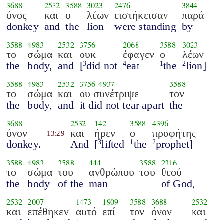
3688
2532
3588
3023
2476
3844
όνος
και
ο
λέων
ειστήκεισαν
παρά
donkey
and
the
lion
were standing
by
3588
4983
2532
3756
2068
3588
3023
το
σώμα
και
ουκ
έφαγεν
ο
λέων
the
body,
and
[
did not
eat
the
lion]
3
4
1
2
3588
4983
2532
3756
-
4937
3588
το
σώμα
και
ου συνέτριψε
τον
the
body,
and
it did not tear apart
the
3688
2532
142
3588
4396
όνον
και
ήρεν
ο
προφήτης
13:29
donkey.
And
[
lifted
the
prophet]
3
1
2
3588
4983
3588
444
3588
2316
το
σώμα
του
ανθρώπου
του
θεού
the
body
of the
man
of God,
2532
2007
1473
1909
3588
3688
2532
και
επέθηκεν
αυτό
επί
τον
όνον
και