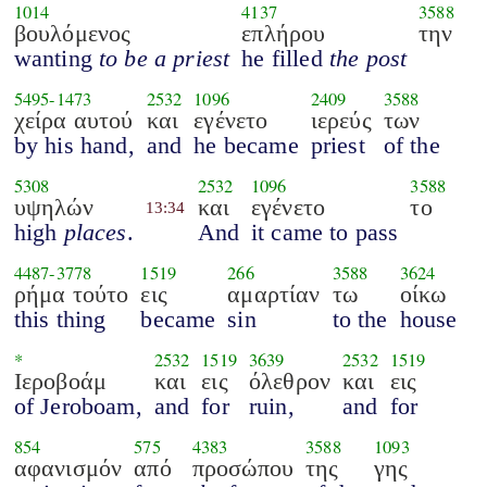
1014
4137
3588
βουλόμενος
επλήρου
την
wanting
to be a priest
he filled
the post
5495
-
1473
2532
1096
2409
3588
χείρα αυτού
και
εγένετο
ιερεύς
των
by his hand,
and
he became
priest
of the
5308
2532
1096
3588
υψηλών
και
εγένετο
το
13:34
high
places
.
And
it came to pass
4487
-
3778
1519
266
3588
3624
ρήμα τούτο
εις
αμαρτίαν
τω
οίκω
this thing
became
sin
to the
house
*
2532
1519
3639
2532
1519
Ιεροβοάμ
και
εις
όλεθρον
και
εις
of Jeroboam,
and
for
ruin,
and
for
854
575
4383
3588
1093
αφανισμόν
από
προσώπου
της
γης