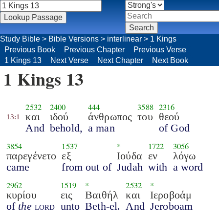
Study Bible
>
Bible Versions
>
interlinear
>
1 Kings
Previous Book
Previous Chapter
Previous Verse
1 Kings 13
Next Verse
Next Chapter
Next Book
1 Kings 13
2532
2400
444
3588
2316
και
ιδού
άνθρωπος
του
θεού
13:1
And
behold,
a man
of God
3854
1537
*
1722
3056
παρεγένετο
εξ
Ιούδα
εν
λόγω
came
from out of
Judah
with
a word
2962
1519
*
2532
*
κυρίου
εις
Βαιθήλ
και
Ιεροβοάμ
of
the
lord
unto
Beth-el.
And
Jeroboam