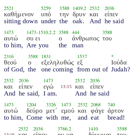
2521
5259
3588
1409.2
2532
2036
καθήμενον
υπό
την
δρυν
και
είπεν
sitting down
under
the
oak.
And
he said
1473
1473
-
1510.2.2
3588
444
3588
αυτώ
συ ει
ο
άνθρωπος
του
to him,
Are you
the
man
2316
3588
1831
1537
*
θεού
ο
εξεληλυθώς
εξ
Ιούδα
of God,
the
one coming
from out of
Judah?
2532
2036
1473
2532
2036
και
είπεν
εγώ
και
είπεν
13:15
And
he said,
I am.
And
he said
1473
1204
3326
1473
2532
2068
740
αυτώ
δεύρο
μετ΄
εμού
και
φάγε
άρτον
to him,
Come
with
me,
and
eat
bread!
2532
2036
3766.2
1410
3588
και
είπεν
ου μη
δύνωμαι
του
13:16