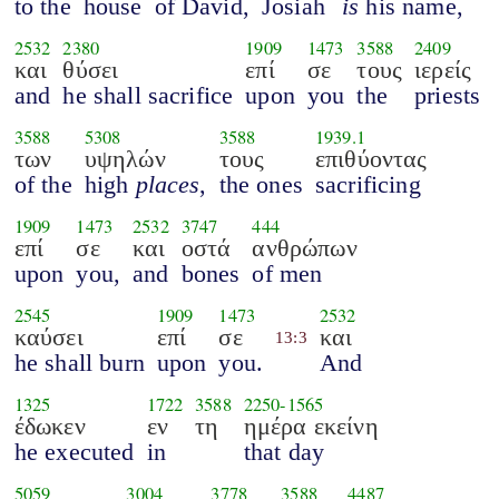
to the
house
of David,
Josiah
is
his name,
2532
2380
1909
1473
3588
2409
και
θύσει
επί
σε
τους
ιερείς
and
he shall sacrifice
upon
you
the
priests
3588
5308
3588
1939.1
των
υψηλών
τους
επιθύοντας
of the
high
places
,
the ones
sacrificing
1909
1473
2532
3747
444
επί
σε
και
οστά
ανθρώπων
upon
you,
and
bones
of men
2545
1909
1473
2532
καύσει
επί
σε
και
13:3
he shall burn
upon
you.
And
1325
1722
3588
2250
-
1565
έδωκεν
εν
τη
ημέρα εκείνη
he executed
in
that day
5059
3004
3778
3588
4487