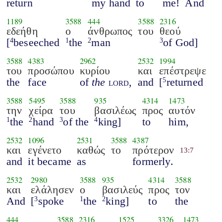
return
my hand
to
me!
And
1189
3588
444
3588
2316
εδεήθη
ο
άνθρωπος
του
θεού
[
beseeched
the
man
of God]
4
1
2
3
3588
4383
2962
2532
1994
του
προσώπου
κυρίου
και
επέστρεψε
the
face
of
the
lord
,
and
[
returned
5
3588
5495
3588
935
4314
1473
την
χείρα
του
βασιλέως
προς
αυτόν
the
hand
of the
king]
to
him,
1
2
3
4
2532
1096
2531
3588
4387
και
εγένετο
καθώς
το
πρότερον
13:7
and
it became
as
formerly.
2532
2980
3588
935
4314
3588
και
ελάλησεν
ο
βασιλεύς
προς
τον
And
[
spoke
the
king]
to
the
3
1
2
444
3588
2316
1525
3326
1473