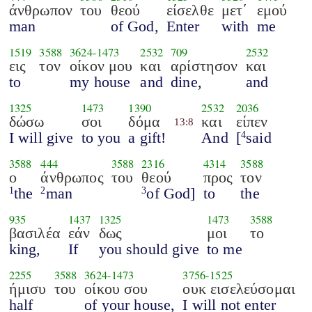
άνθρωπον
του
θεού
είσελθε
μετ΄
εμού
man
of God,
Enter
with
me
1519
3588
3624
-
1473
2532
709
2532
εις
τον
οίκον μου
και
αρίστησον
και
to
my house
and
dine,
and
1325
1473
1390
2532
2036
δώσω
σοι
δόμα
και
είπεν
13:8
I will give
to you
a gift!
And
[
said
4
3588
444
3588
2316
4314
3588
ο
άνθρωπος
του
θεού
προς
τον
the
man
of God]
to
the
1
2
3
935
1437
1325
1473
3588
βασιλέα
εάν
δως
μοι
το
king,
If
you should give
to me
2255
3588
3624
-
1473
3756
-
1525
ήμισυ
του
οίκου σου
ουκ εισελεύσομαι
half
of your house,
I will not enter