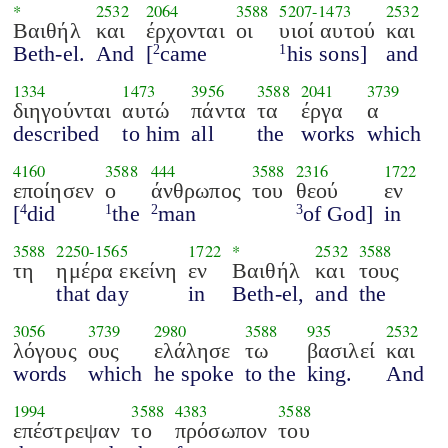
*
2532
2064
3588
5207
-
1473
2532
Βαιθήλ
και
έρχονται
οι
υιοί αυτού
και
Beth-el.
And
[
came
his sons]
and
2
1
1334
1473
3956
3588
2041
3739
διηγούνται
αυτώ
πάντα
τα
έργα
α
described
to him
all
the
works
which
4160
3588
444
3588
2316
1722
εποίησεν
ο
άνθρωπος
του
θεού
εν
[
did
the
man
of God]
in
4
1
2
3
3588
2250
-
1565
1722
*
2532
3588
τη
ημέρα εκείνη
εν
Βαιθήλ
και
τους
that day
in
Beth-el,
and
the
3056
3739
2980
3588
935
2532
λόγους
ους
ελάλησε
τω
βασιλεί
και
words
which
he spoke
to the
king.
And
1994
3588
4383
3588
επέστρεψαν
το
πρόσωπον
του