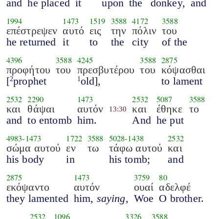
and
he placed
it
upon
the
donkey,
and
1994
1473
1519
3588
4172
3588
επέστρεψεν
αυτό
εις
την
πόλιν
του
he returned
it
to
the
city
of the
4396
3588
4245
3588
2875
προφήτου
του
πρεσβυτέρου
του
κόψασθαι
[
prophet
old],
to lament
2
1
2532
2290
1473
2532
5087
3588
και
θάψαι
αυτόν
και
έθηκε
το
13:30
and
to entomb
him.
And
he put
4983
-
1473
1722
3588
5028
-
1438
2532
σώμα αυτού
εν
τω
τάφω αυτού
και
his body
in
his tomb;
and
2875
1473
3759
80
εκόψαντο
αυτόν
ουαί
αδελφέ
they lamented
him,
saying
,
Woe
O brother.
2532
1096
3326
3588