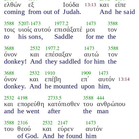
ελθών
εξ
Ιούδα
και
είπε
13:13
coming
from out of
Judah.
And
he said
3588
5207
-
1473
1977.2
1473
3588
τοις
υιοίς αυτού
επισάξατέ
μοι
τον
to
his sons,
Saddle
for me
the
3688
2532
1977.2
1473
3588
όνον
και
επέσαξαν
αυτώ
τον
donkey!
And
they saddled
for him
the
3688
2532
1910
1909
1473
όνον
και
επέβη
επ΄
αυτόν
13:14
donkey.
And
he mounted
upon
him,
2532
4198
2733.5
3588
444
και
επορεύθη
κατόπισθεν
του
ανθρώπου
and
he went
after
the
man
3588
2316
2532
2147
1473
του
θεού
και
εύρεν
αυτόν
of God.
And
he found
him