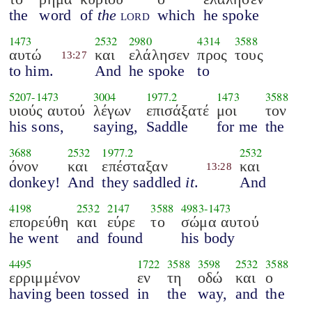
the
word
of
the
lord
which
he spoke
1473
2532
2980
4314
3588
αυτώ
και
ελάλησεν
προς
τους
13:27
to him.
And
he spoke
to
5207
-
1473
3004
1977.2
1473
3588
υιούς αυτού
λέγων
επισάξατέ
μοι
τον
his sons,
saying,
Saddle
for me
the
3688
2532
1977.2
2532
όνον
και
επέσταξαν
και
13:28
donkey!
And
they saddled
it
.
And
4198
2532
2147
3588
4983
-
1473
επορεύθη
και
εύρε
το
σώμα αυτού
he went
and
found
his body
4495
1722
3588
3598
2532
3588
ερριμμένον
εν
τη
οδώ
και
ο
having been tossed
in
the
way,
and
the