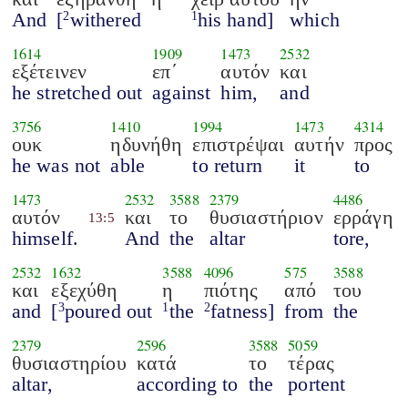
And
[
withered
his hand]
which
2
1
1614
1909
1473
2532
εξέτεινεν
επ΄
αυτόν
και
he stretched out
against
him,
and
3756
1410
1994
1473
4314
ουκ
ηδυνήθη
επιστρέψαι
αυτήν
προς
he was not
able
to return
it
to
1473
2532
3588
2379
4486
αυτόν
και
το
θυσιαστήριον
ερράγη
13:5
himself.
And
the
altar
tore,
2532
1632
3588
4096
575
3588
και
εξεχύθη
η
πιότης
από
του
and
[
poured out
the
fatness]
from
the
3
1
2
2379
2596
3588
5059
θυσιαστηρίου
κατά
το
τέρας
altar,
according to
the
portent