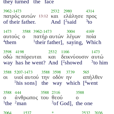
they turned
the
face
3962
-
1473
2532
2980
4314
πατρός αυτών
και
ελάλησε
προς
13:12
of their father.
And
[
said
to
2
3
1473
3588
3962
-
1473
3004
4169
αυτούς
ο
πατήρ αυτών
λέγων
ποία
them
their father],
saying,
Which
4
1
3598
4198
2532
1166
1473
οδώ
πεπόρευται
και
δεικνύουσιν
αυτώ
way
has he went?
And
[
showed
to him
2
3
3588
5207
-
1473
3588
3598
3739
565
οι
υιοί αυτού
την
οδόν
ην
απήλθεν
his sons]
the
way
which
[
went
1
4
3588
444
3588
2316
3588
ο
άνθρωπος
του
θεού
ο
the
man
of God],
the one
1
2
3
2064
1537
*
2532
2036