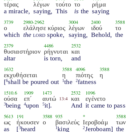
τέρας
λέγων
τούτο
το
ρήμα
a miracle,
saying,
This
is
the
saying
3739
2980
-
2962
3004
2400
3588
ο
ελάλησε κύριος
λέγων
ιδού
το
which
the
lord
spoke,
saying,
Behold,
the
2379
4486
2532
θυσιαστήριον
ρήγνυται
και
altar
is torn,
and
1632
3588
4096
3588
εκχυθήσεται
η
πιότης
η
[
shall be poured out
the
fatness
6
1
2
1510.6
1909
1473
2532
1096
ούσα
επ΄
αυτώ
και
εγένετο
13:4
being
upon
it].
And
it came to pass
3
4
5
5613
191
3588
935
*
3588
ως
ήκουσεν
ο
βασιλεύς
Ιεροβοάμ
των
as
[
heard
king
Jeroboam]
the
3
1
2