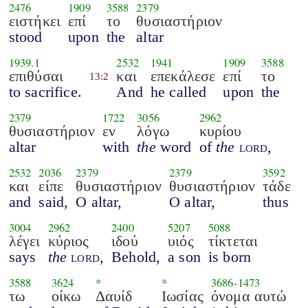
2476
1909
3588
2379
ειστήκει
επί
το
θυσιαστήριον
stood
upon
the
altar
1939.1
2532
1941
1909
3588
επιθύσαι
και
επεκάλεσε
επί
το
13:2
to sacrifice.
And
he called
upon
the
2379
1722
3056
2962
θυσιαστήριον
εν
λόγω
κυρίου
altar
with
the
word
of
the
lord
,
2532
2036
2379
2379
3592
και
είπε
θυσιαστήριον
θυσιαστήριον
τάδε
and
said,
O altar,
O altar,
thus
3004
2962
2400
5207
5088
λέγει
κύριος
ιδού
υιός
τίκτεται
says
the
lord
,
Behold,
a son
is born
3588
3624
*
*
3686
-
1473
τω
οίκω
Δαυίδ
Ιωσίας
όνομα αυτώ