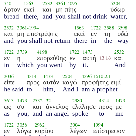
740
1563
2532
3361
-
4095
5204
άρτον
εκεί
και
μη πίης
ύδωρ
bread
there,
and
you shall not drink
water,
2532
3361
-
1994
1563
1722
3588
3598
και
μη επιστρέψης
εκεί
εν
τη
οδώ
and
you shall not return
there
in
the
way
1722
3739
4198
1722
1473
2532
εν
η
επορεύθης
εν
αυτή
και
13:18
in
which
you went
by
it.
And
2036
4314
1473
2504
4396
-
1510.2.1
είπε
προς
αυτόν
καγώ
προφήτης ειμί
he said
to
him,
And I
am a prophet
5613
1473
2532
32
2980
4314
1473
ως
συ
και
άγγελος
ελάλησε
προς
με
as
you,
and
an angel
spoke
to
me
1722
3056
2962
3004
1994
εν
λόγω
κυρίου
λέγων
επίστρεψον