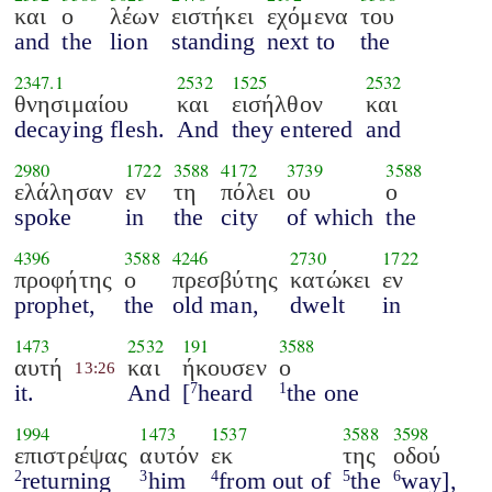
και
ο
λέων
ειστήκει
εχόμενα
του
and
the
lion
standing
next to
the
2347.1
2532
1525
2532
θνησιμαίου
και
εισήλθον
και
decaying flesh.
And
they entered
and
2980
1722
3588
4172
3739
3588
ελάλησαν
εν
τη
πόλει
ου
ο
spoke
in
the
city
of which
the
4396
3588
4246
2730
1722
προφήτης
ο
πρεσβύτης
κατώκει
εν
prophet,
the
old man,
dwelt
in
1473
2532
191
3588
αυτή
και
ήκουσεν
ο
13:26
it.
And
[
heard
the one
7
1
1994
1473
1537
3588
3598
επιστρέψας
αυτόν
εκ
της
οδού
returning
him
from out of
the
way],
2
3
4
5
6