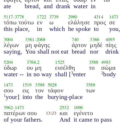
ate
bread,
and
drank
water
in
5117
-
3778
1722
3739
2980
4314
1473
τόπω τούτω
εν
ω
ελάλησε
προς
σε
this place,
in
which
he spoke
to
you,
3004
3361
-
2068
740
3366
4095
λέγων
μη φάγης
άρτον
μηδέ
πίης
saying,
You shall not eat
bread
nor
drink
5204
3766.2
1525
3588
4983
ύδωρ
ου μη
εισέλθη
το
σώμα
water --
in no way
shall [
enter
body
3
2
1473
1519
3588
5028
3588
σου
εις
τον
τάφον
των
your]
into
the
burying-place
1
3962
-
1473
2532
1096
πατέρων σου
και
εγένετο
13:23
of your fathers.
And
it came to pass