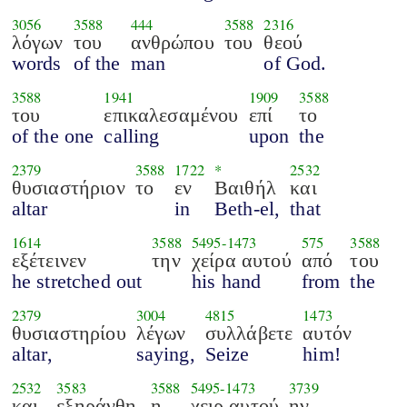
3056
3588
444
3588
2316
λόγων
του
ανθρώπου
του
θεού
words
of the
man
of God.
3588
1941
1909
3588
του
επικαλεσαμένου
επί
το
of the one
calling
upon
the
2379
3588
1722
*
2532
θυσιαστήριον
το
εν
Βαιθήλ
και
altar
in
Beth-el,
that
1614
3588
5495
-
1473
575
3588
εξέτεινεν
την
χείρα αυτού
από
του
he stretched out
his hand
from
the
2379
3004
4815
1473
θυσιαστηρίου
λέγων
συλλάβετε
αυτόν
altar,
saying,
Seize
him!
2532
3583
3588
5495
-
1473
3739
και
εξηράνθη
η
χειρ αυτού
ην