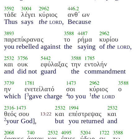
3592
3004
2962
446.2
τάδε
λέγει
κύριος
ανθ΄ ων
Thus
says
the
lord
,
Because
3893
3588
4487
2962
παρεπίκρανας
το
ρήμα
κυρίου
you rebelled against
the
saying
of
the
lord
,
2532
3756
5442
3588
1785
και
ουκ
εφύλαξας
την
εντολήν
and
did not
guard
the
commandment
3739
1781
1473
2962
3588
ην
ενετείλατό
σοι
κύριος
ο
which
[
gave charge
to you
the
lord
3
4
1
2316
-
1473
2532
1994
2532
θεός σου
και
επέστρεψας
και
13:22
your God],
but
you returned
and
2
2068
740
2532
4095
5204
1722
3588
έφαγες
άρτον
και
έπιες
ύδωρ
εν
τω