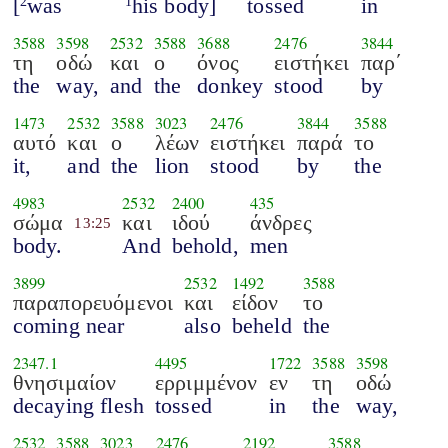
[
was
his body]
tossed
in
2
1
3588
3598
2532
3588
3688
2476
3844
τη
οδώ
και
ο
όνος
ειστήκει
παρ΄
the
way,
and
the
donkey
stood
by
1473
2532
3588
3023
2476
3844
3588
αυτό
και
ο
λέων
ειστήκει
παρά
το
it,
and
the
lion
stood
by
the
4983
2532
2400
435
σώμα
και
ιδού
άνδρες
13:25
body.
And
behold,
men
3899
2532
1492
3588
παραπορευόμενοι
και
είδον
το
coming near
also
beheld
the
2347.1
4495
1722
3588
3598
θνησιμαίον
ερριμμένον
εν
τη
οδώ
decaying flesh
tossed
in
the
way,
2532
3588
3023
2476
2192
3588