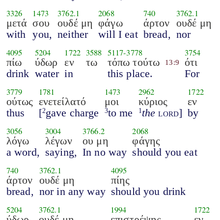
3326
1473
3762.1
2068
740
3762.1
μετά
σου
ουδέ μη
φάγω
άρτον
ουδέ μη
with
you,
neither
will I eat
bread,
nor
4095
5204
1722
3588
5117
-
3778
3754
πίω
ύδωρ
εν
τω
τόπω τούτω
ότι
13:9
drink
water
in
this place.
For
3779
1781
1473
2962
1722
ούτως
ενετείλατό
μοι
κύριος
εν
thus
[
gave charge
to me
the
lord
]
by
2
3
1
3056
3004
3766.2
2068
λόγω
λέγων
ου μη
φάγης
a word,
saying,
In no way
should you eat
740
3762.1
4095
άρτον
ουδέ μη
πίης
bread,
nor in any way
should you drink
5204
3762.1
1994
1722
ύδωρ
ουδέ μη
επιστρέψης
εν