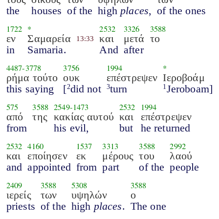
the
houses
of the
high
places
,
of the ones
1722
*
2532
3326
3588
εν
Σαμαρεία
και
μετά
το
13:33
in
Samaria.
And
after
4487
-
3778
3756
1994
*
ρήμα τούτο
ουκ
επέστρεψεν
Ιεροβοάμ
this saying
[
did not
turn
Jeroboam]
2
3
1
575
3588
2549
-
1473
2532
1994
από
της
κακίας αυτού
και
επέστρεψεν
from
his evil,
but
he returned
2532
4160
1537
3313
3588
2992
και
εποίησεν
εκ
μέρους
του
λαού
and
appointed
from
part
of the
people
2409
3588
5308
3588
ιερείς
των
υψηλών
ο
priests
of the
high
places
.
The one