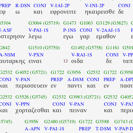
PREP
R-DSN
CONJ
V-IAI-2P
V-INI-2P
CONJ
εφ
ω
και
εφρονειτε
ηκαιρεισθε
δε
G5304
G3004
(G5719)
G1473
G1063
G3129
(G5627)
N-ASF
V-PAI-1S
P-1NS
CONJ
V-2AAI-1S
υστερησιν
λεγω
εγω
γαρ
εμαθον
G842
G1510
(G5750)
G1492
(G5758)
G1161
G50
A-NSM
V-PXN
V-RAI-1S
CONJ
V-P
αυταρκης
ειναι
οιδα
δε
ταπ
12
G2532
G4052
(G5721)
G1722
G3956
G2532
G1722
G395
CONJ
V-PAN
PREP
A-DSM
CONJ
PREP
A-D
και
περισσευειν
εν
παντι
και
εν
πασι
G2532
G5526
(G5745)
G2532
G3983
(G5721)
G2532
G405
CONJ
V-PPN
CONJ
V-PAN
CONJ
V-PA
και
χορταζεσθαι
και
πειναν
και
περι
G5745)
G3956
G2480
(G5719)
G1722
G3588
G1743
(
A-APN
V-PAI-1S
PREP
T-DSM
V-PAP-