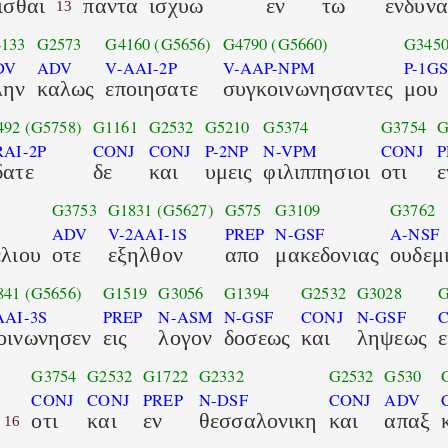
ισθαι
παντα
ισχυω
εν
τω
ενδυνα
13
133
G2573
G4160
(G5656)
G4790
(G5660)
G345
DV
ADV
V-AAI-2P
V-AAP-NPM
P-1GS
λην
καλως
εποιησατε
συγκοινωνησαντες
μου
492
(G5758)
G1161
G2532
G5210
G5374
G3754
G
RAI-2P
CONJ
CONJ
P-2NP
N-VPM
CONJ
P
δατε
δε
και
υμεις
φιλιππησιοι
οτι
ε
G3753
G1831
(G5627)
G575
G3109
G3762
ADV
V-2AAI-1S
PREP
N-GSF
A-NSF
ελιου
οτε
εξηλθον
απο
μακεδονιας
ουδεμ
841
(G5656)
G1519
G3056
G1394
G2532
G3028
G
AAI-3S
PREP
N-ASM
N-GSF
CONJ
N-GSF
οινωνησεν
εις
λογον
δοσεως
και
ληψεως
ε
G3754
G2532
G1722
G2332
G2532
G530
CONJ
CONJ
PREP
N-DSF
CONJ
ADV
οτι
και
εν
θεσσαλονικη
και
απαξ
16