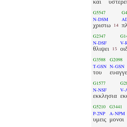
και
υστερε
G5547
G4
N-DSM
A
χριστω
π
14
G2347
G1
N-DSF
V-
θλιψει
οι
15
G3588
G2098
T-GSN
N-GSN
του
ευαγγ
G1577
G2
N-NSF
V-
εκκλησια
εκ
G5210
G3441
P-2NP
A-NPM
υμεις
μονοι