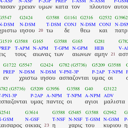
A-ASF
N-ASF
P-2GP
PREP
T-ASM
N-ASM
P-GS
πασαν
χρειαν
υμων
κατα
τον
πλουτον
αυτο
G5547
G2424
G3588
G1161
G2316
G2532
G3962
N-DSM
N-DSM
T-DSM
CONJ
N-DSM
CONJ
N-DS
χριστω
ιησου
τω
δε
θεω
και
πατρ
20
G1519
G3588
G165
G3588
G165
G281
G78
PREP
T-APM
N-APM
T-GPM
N-GPM
HEB
V-A
εις
τους
αιωνας
των
αιωνων
αμην
ασ
21
G1722
G5547
G2424
G782
(G5736)
G5209
G3588
M
PREP
N-DSM
N-DSM
V-PNI-3P
P-2AP
T-NPM
εν
χριστω
ιησου
ασπαζονται
υμας
οι
G782
(G5736)
G5209
G3956
G3588
G40
G3122
-PNI-3P
P-2AP
A-NPM
T-NPM
A-NPM
ADV
ασπαζονται
υμας
παντες
οι
αγιοι
μαλιστα
G2541
G3614
G3588
G5485
G3588
G2962
G
N-GSM
N-GSF
T-NSF
N-NSF
T-GSM
N-GSM
P
καισαρος
οικιας
η
χαρις
του
κυριου
η
23