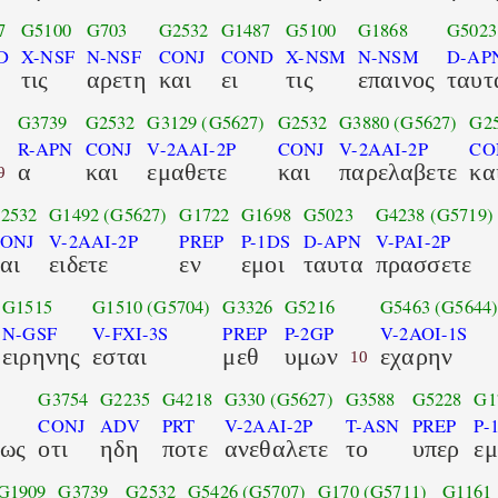
7
G5100
G703
G2532
G1487
G5100
G1868
G5023
D
X-NSF
N-NSF
CONJ
COND
X-NSM
N-NSM
D-AP
τις
αρετη
και
ει
τις
επαινος
ταυτ
G3739
G2532
G3129
(G5627)
G2532
G3880
(G5627)
G2
R-APN
CONJ
V-2AAI-2P
CONJ
V-2AAI-2P
CO
α
και
εμαθετε
και
παρελαβετε
κα
9
2532
G1492
(G5627)
G1722
G1698
G5023
G4238
(G5719)
ONJ
V-2AAI-2P
PREP
P-1DS
D-APN
V-PAI-2P
αι
ειδετε
εν
εμοι
ταυτα
πρασσετε
G1515
G1510
(G5704)
G3326
G5216
G5463
(G5644
N-GSF
V-FXI-3S
PREP
P-2GP
V-2AOI-1S
ειρηνης
εσται
μεθ
υμων
εχαρην
10
G3754
G2235
G4218
G330
(G5627)
G3588
G5228
G1
CONJ
ADV
PRT
V-2AAI-2P
T-ASN
PREP
P-
λως
οτι
ηδη
ποτε
ανεθαλετε
το
υπερ
ε
G1909
G3739
G2532
G5426
(G5707)
G170
(G5711)
G1161