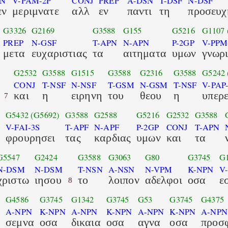
SN
V-PAM-2P
CONJ
PREP
A-DSN
T-DSF
N-DSF
εν
μεριμνατε
αλλ
εν
παντι
τη
προσευχ
G3326
G2169
G3588
G155
G5216
G1107
PREP
N-GSF
T-APN
N-APN
P-2GP
V-PPM
μετα
ευχαριστιας
τα
αιτηματα
υμων
γνωρ
G2532
G3588
G1515
G3588
G2316
G3588
G5242
CONJ
T-NSF
N-NSF
T-GSM
N-GSM
T-NSF
V-PAP
και
η
ειρηνη
του
θεου
η
υπερ
7
G5432
(G5692)
G3588
G2588
G5216
G2532
G3588
M
V-FAI-3S
T-APF
N-APF
P-2GP
CONJ
T-APN
φρουρησει
τας
καρδιας
υμων
και
τα
G5547
G2424
G3588
G3063
G80
G3745
G
N-DSM
N-DSM
T-NSN
A-NSN
N-VPM
K-NPN
V-
χριστω
ιησου
το
λοιπον
αδελφοι
οσα
ε
8
G4586
G3745
G1342
G3745
G53
G3745
G4375
N
A-NPN
K-NPN
A-NPN
K-NPN
A-NPN
K-NPN
A-NPN
σεμνα
οσα
δικαια
οσα
αγνα
οσα
προσ