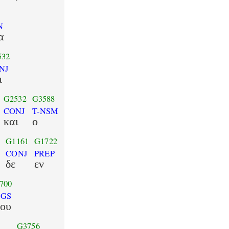
N
α
532
NJ
ι
G2532
G3588
CONJ
T-NSM
και
ο
)
G1161
G1722
CONJ
PREP
δε
εν
700
1GS
μου
G3756