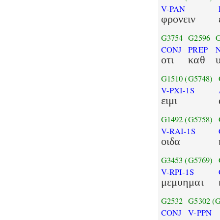
V-PAN
φρονειν
G3754
G2596
CONJ
PREP
οτι
καθ
G1510
(G5748)
V-PXI-1S
ειμι
G1492
(G5758)
V-RAI-1S
οιδα
G3453
(G5769)
V-RPI-1S
μεμυημαι
G2532
G5302
(
CONJ
V-PPN