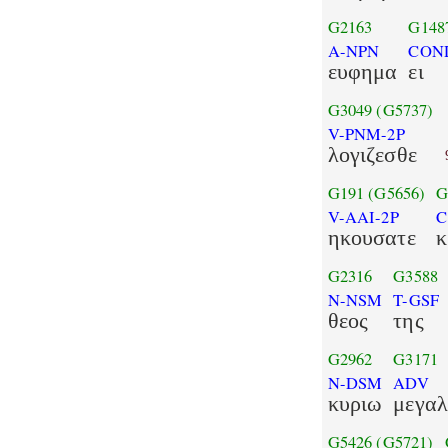
G2163
G148
A-NPN
CON
ευφημα
ει
G3049
(G5737)
V-PNM-2P
λογιζεσθε
G191
(G5656)
G
V-AAI-2P
C
ηκουσατε
κ
G2316
G3588
N-NSM
T-GSF
θεος
της
G2962
G3171
N-DSM
ADV
κυριω
μεγα
G5426
(G5721)