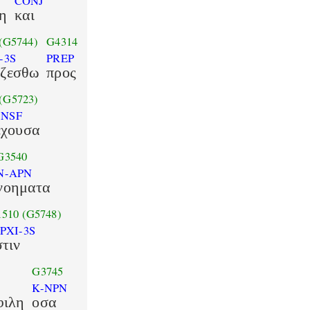
CONJ
η
και
(G5744)
G4314
-3S
PREP
ιζεσθω
προς
(G5723)
-NSF
εχουσα
G3540
N-APN
νοηματα
1510
(G5748)
PXI-3S
στιν
G3745
K-NPN
φιλη
οσα