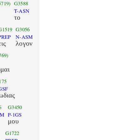
5719)
G3588
T-ASN
το
G1519
G3056
PREP
N-ASM
εις
λογον
769)
μαι
175
GSF
ωδιας
6
G3450
SM
P-1GS
ς
μου
G1722