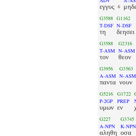
ADV
A-A
εγγυς
μηδ
6
G3588
G1162
T-DSF
N-DSF
τη
δεησει
G3588
G2316
T-ASM
N-ASM
τον
θεον
G3956
G3563
A-ASM
N-AS
παντα
νουν
G5216
G1722
P-2GP
PREP
υμων
εν
G227
G3745
A-NPN
K-NP
αληθη
οσα