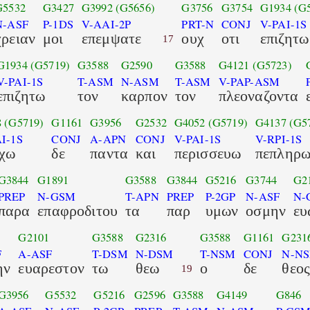
G5532
G3427
G3992
(G5656)
G3756
G3754
G1934
(G
N-ASF
P-1DS
V-AAI-2P
PRT-N
CONJ
V-PAI-1S
χρειαν
μοι
επεμψατε
ουχ
οτι
επιζητω
17
G1934
(G5719)
G3588
G2590
G3588
G4121
(G5723)
V-PAI-1S
T-ASM
N-ASM
T-ASM
V-PAP-ASM
επιζητω
τον
καρπον
τον
πλεοναζοντα
8
(G5719)
G1161
G3956
G2532
G4052
(G5719)
G4137
(G5
I-1S
CONJ
A-APN
CONJ
V-PAI-1S
V-RPI-1S
χω
δε
παντα
και
περισσευω
πεπληρω
G3844
G1891
G3588
G3844
G5216
G3744
G2
PREP
N-GSM
T-APN
PREP
P-2GP
N-ASF
N-
παρα
επαφροδιτου
τα
παρ
υμων
οσμην
ευ
G2101
G3588
G2316
G3588
G1161
G231
F
A-ASF
T-DSM
N-DSM
T-NSM
CONJ
N-N
ην
ευαρεστον
τω
θεω
ο
δε
θεο
19
G3956
G5532
G5216
G2596
G3588
G4149
G846