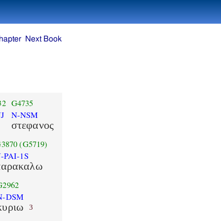
hapter
Next Book
32
G4735
J
N-NSM
στεφανος
3870
(G5719)
-PAI-1S
παρακαλω
G2962
N-DSM
κυριω
3