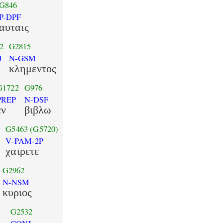
G846
P-DPF
αυταις
2
G2815
J
N-GSM
κλημεντος
G1722
G976
PREP
N-DSF
εν
βιβλω
)
G5463
(G5720)
V-PAM-2P
χαιρετε
G2962
N-NSM
κυριος
G2532