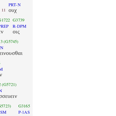
PRT-N
ουχ
11
G1722
G3739
PREP
R-DPM
εν
οις
13
(G5745)
PN
εινουσθαι
6
PM
ν
2
(G5721)
N
σσευειν
G5723)
G3165
DSM
P-1AS