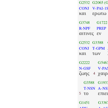
G2532
G2065
(
CONJ
V-PAI-1
και
ερωτω
G3748
G1722
R-NPF
PREP
αιτινες
εν
G2532
G3588
CONJ
T-GPM
και
των
G2222
G546
N-GSF
V-PA
ζωης
χαιρ
4
G3588
G193
T-NSN
A-NS
το
επιε
5
G1451
G336