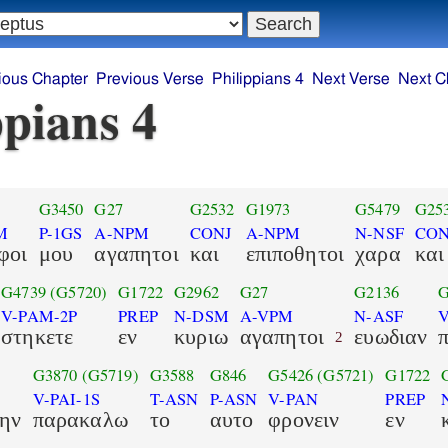
ious Chapter
Previous Verse
Philippians 4
Next Verse
Next C
ppians 4
G3450
G27
G2532
G1973
G5479
G25
M
P-1GS
A-NPM
CONJ
A-NPM
N-NSF
CON
φοι
μου
αγαπητοι
και
επιποθητοι
χαρα
και
G4739
(G5720)
G1722
G2962
G27
G2136
G
V-PAM-2P
PREP
N-DSM
A-VPM
N-ASF
V
στηκετε
εν
κυριω
αγαπητοι
ευωδιαν
2
G3870
(G5719)
G3588
G846
G5426
(G5721)
G1722
V-PAI-1S
T-ASN
P-ASN
V-PAN
PREP
χην
παρακαλω
το
αυτο
φρονειν
εν