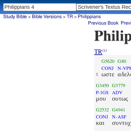
Study Bible
>
Bible Versions
>
TR
>
Philippians
Previous Book
Prev
Phili
TR
(i)
G5620
G80
CONJ
N-VP
ωστε
αδελ
1
G3450
G3779
P-1GS
ADV
μου
ουτως
G2532
G4941
CONJ
N-ASF
και
συντυ