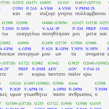
G5719)
G2532
G4571
G4805
G1103
G4815
(G5732)
S
CONJ
P-2AS
A-VSM
A-VSM
V-PMM-2S
και
σε
συζυγε
γνησιε
συλλαμβανου
G3588
G2098
G4866
(G5656)
G3427
G3326
G253
T-DSN
N-DSN
V-AAI-3P
P-1DS
PREP
CON
τω
ευαγγελιω
συνηθλησαν
μοι
μετα
και
G3062
G4904
G3450
G3739
G3588
G3686
A-GPM
A-GPM
P-1GS
R-GPM
T-NPN
N-NPN
λοιπων
συνεργων
μου
ων
τα
ονοματα
3
(G5720)
G1722
G2962
G3842
G3825
G2046
(G5692
M-2P
PREP
N-DSM
ADV
ADV
V-FAI-1S
ετε
εν
κυριω
παντοτε
παλιν
ερω
3
G5216
G1097
(G5682)
G3956
G444
G3588
N
P-2GP
V-APM-3S
A-DPM
N-DPM
T-NSM
ικες
υμων
γνωσθητω
πασιν
ανθρωποις
ο
7
G3309
(G5720)
G235
G1722
G3956
G3588
G4335