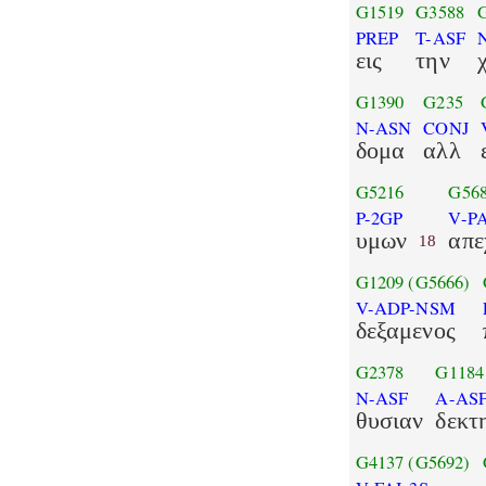
G1519
G3588
PREP
T-ASF
εις
την
G1390
G235
N-ASN
CONJ
δομα
αλλ
G5216
G56
P-2GP
V-PA
υμων
απε
18
G1209
(G5666)
V-ADP-NSM
δεξαμενος
G2378
G1184
N-ASF
A-AS
θυσιαν
δεκτ
G4137
(G5692)