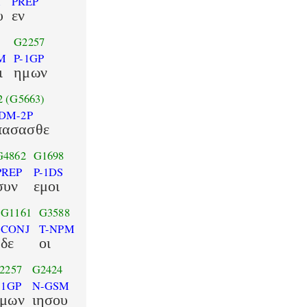
M
PREP
υ
εν
G2257
M
P-1GP
ι
ημων
2
(G5663)
DM-2P
πασασθε
G4862
G1698
PREP
P-1DS
συν
εμοι
G1161
G3588
CONJ
T-NPM
δε
οι
2257
G2424
-1GP
N-GSM
μων
ιησου