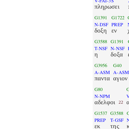
V-FAI-3S
πληρωσει
G1391
G1722
N-DSF
PREP
δοξη
εν
G3588
G1391
T-NSF
N-NSF
η
δοξα
G3956
G40
A-ASM
A-AS
παντα
αγιον
G80
N-NPM
V
αδελφοι
22
G1537
G3588
PREP
T-GSF
εκ
της