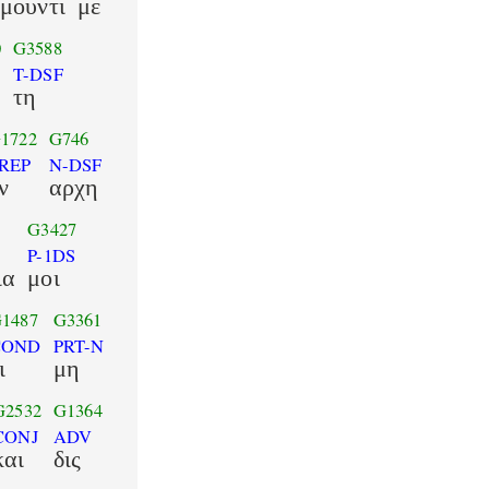
μουντι
με
0
G3588
T-DSF
τη
1722
G746
REP
N-DSF
ν
αρχη
G3427
P-1DS
ια
μοι
1487
G3361
COND
PRT-N
ι
μη
G2532
G1364
CONJ
ADV
και
δις