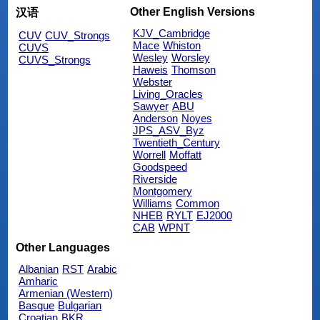
Other English Versions
汉语
KJV_Cambridge
CUV
CUV_Strongs
Mace
Whiston
CUVS
Wesley
Worsley
CUVS_Strongs
Haweis
Thomson
Webster
Living_Oracles
Sawyer
ABU
Anderson
Noyes
JPS_ASV_Byz
Twentieth_Century
Worrell
Moffatt
Goodspeed
Riverside
Montgomery
Williams
Common
NHEB
RYLT
EJ2000
CAB
WPNT
Other Languages
Albanian
RST
Arabic
Amharic
Armenian (Western)
Basque
Bulgarian
Croatian
BKR