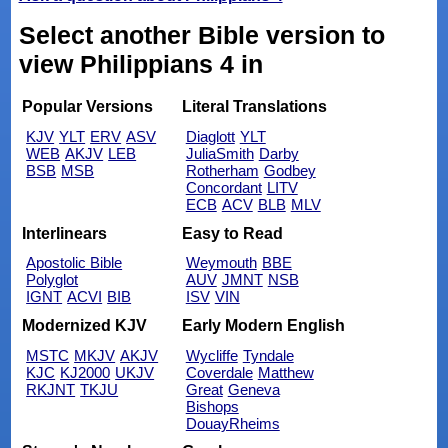
Select another Bible version to
view Philippians 4 in
Popular Versions
Literal Translations
KJV
YLT
ERV
ASV
Diaglott
YLT
WEB
AKJV
LEB
JuliaSmith
Darby
BSB
MSB
Rotherham
Godbey
Concordant
LITV
ECB
ACV
BLB
MLV
Interlinears
Easy to Read
Apostolic Bible
Weymouth
BBE
Polyglot
AUV
JMNT
NSB
IGNT
ACVI
BIB
ISV
VIN
Modernized KJV
Early Modern English
MSTC
MKJV
AKJV
Wycliffe
Tyndale
KJC
KJ2000
UKJV
Coverdale
Matthew
RKJNT
TKJU
Great
Geneva
Bishops
DouayRheims