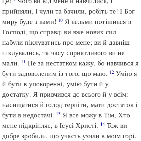
це!
Чого ви від мене й навчилися, і
прийняли, і чули та бачили, робіть те! І Бог
миру буде з вами!
Я вельми потішився в
10
Господі, що справді ви вже нових сил
набули піклуватись про мене; ви й давніш
піклувались, та часу сприятливого ви не
мали.
Не за нестатком кажу, бо навчився я
11
бути задоволеним із того, що маю.
Умію я
12
й бути в упокоренні, умію бути й у
достатку. Я привчився до всього й у всім:
насищатися й голод терпіти, мати достаток і
бути в недостачі.
Я все можу в Тім, Хто
13
мене підкріпляє, в Ісусі Христі.
Тож ви
14
добре зробили, що участь узяли в моїм горі.