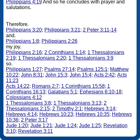
Philippians 4:19
And so he concludes with prayer and
salutations.
Therefore.
Philippians 3:20
;
Philippians 3:21
;
2 Peter 3:11-14
and.
Philippians 1:8
;
Philippians 2:26
my joy.
Philippians 2:16
;
2 Corinthians 1:14
;
1 Thessalonians
2:19
;
1 Thessalonians 2:20
;
1 Thessalonians 3:9
so.
Philippians 1:27
;
Psalms 27:14
;
Psalms 125:1
;
Matthew
10:22
;
John 8:31
;
John 15:3
;
John 15:4
;
Acts 2:42
;
Acts
11:23
Acts 14:22
;
Romans 2:7
;
1 Corinthians 15:58
;
1
Corinthians 16:13
;
Galatians 5:1
;
Ephesians 6:10-18
;
Colossians 4:12
1 Thessalonians 3:8
;
1 Thessalonians 3:13
;
2
Thessalonians 2:15
;
2 Timothy 2:1
;
Hebrews 3:14
;
Hebrews 4:14
;
Hebrews 10:23
;
Hebrews 10:35
;
Hebrews
10:36
;
2 Peter 3:17
Jude 1:20
;
Jude 1:21
;
Jude 1:24
;
Jude 1:25
;
Revelation
3:10
;
Revelation 3:11