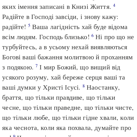
яких імення записані в Книзі Життя.
4
Радійте в Господі завсіди, і знову кажу:
радійте!
Ваша лагідність хай буде відома
5
всім людям. Господь близько!
Ні про що не
6
турбуйтесь, а в усьому нехай виявляються
Богові ваші бажання молитвою й проханням
з подякою.
І мир Божий, що вищий від
7
усякого розуму, хай береже серця ваші та
ваші думки у Христі Ісусі.
Наостанку,
8
браття, що тільки правдиве, що тільки
чесне, що тільки праведне, що тільки чисте,
що тільки любе, що тільки гідне хвали, коли
яка чеснота, коли яка похвала, думайте про
9