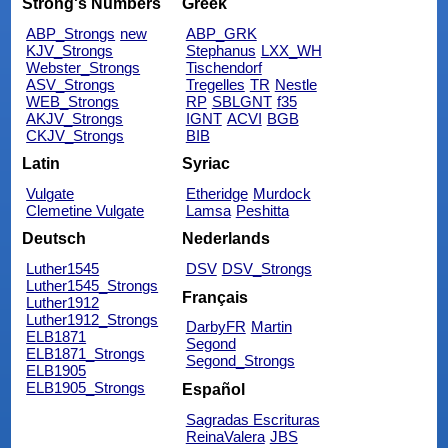
Strong's Numbers
Greek
ABP_Strongs
new
ABP_GRK
KJV_Strongs
Stephanus
LXX_WH
Webster_Strongs
Tischendorf
ASV_Strongs
Tregelles
TR
Nestle
WEB_Strongs
RP
SBLGNT
f35
AKJV_Strongs
IGNT
ACVI
BGB
CKJV_Strongs
BIB
Latin
Syriac
Vulgate
Etheridge
Murdock
Clemetine Vulgate
Lamsa
Peshitta
Deutsch
Nederlands
Luther1545
DSV
DSV_Strongs
Luther1545_Strongs
Français
Luther1912
Luther1912_Strongs
DarbyFR
Martin
ELB1871
Segond
ELB1871_Strongs
Segond_Strongs
ELB1905
ELB1905_Strongs
Español
Sagradas Escrituras
ReinaValera
JBS