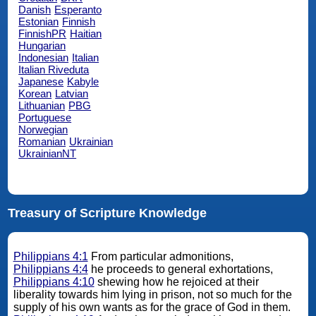
Danish
Esperanto
Estonian
Finnish
FinnishPR
Haitian
Hungarian
Indonesian
Italian
Italian Riveduta
Japanese
Kabyle
Korean
Latvian
Lithuanian
PBG
Portuguese
Norwegian
Romanian
Ukrainian
UkrainianNT
Treasury of Scripture Knowledge
Philippians 4:1
From particular admonitions,
Philippians 4:4
he proceeds to general exhortations,
Philippians 4:10
shewing how he rejoiced at their
liberality towards him lying in prison, not so much for the
supply of his own wants as for the grace of God in them.