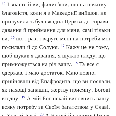
І знаєте й ви, филип'яни, що на початку
15
благовістя, коли я з Македонії вийшов, не
прилучилась була жадна Церква до справи
давання й приймання для мене, самі тільки
ви,
що і раз, і вдруге мені на потреби мої
16
посилали й до Солуня.
Кажу це не тому,
17
щоб шукав я давання, я шукаю плоду, що
примножується на річ вашу.
Та все я
18
одержав, і маю достаток. Маю повно,
прийнявши від Епафродита, що ви послали,
як пахощі запашні, жертву приємну, Богові
вгодну.
А мій Бог нехай виповнить вашу
19
всяку потребу за Своїм багатством у Славі,
у Христі Ісусі.
А Богові й нашому Отцеві
20