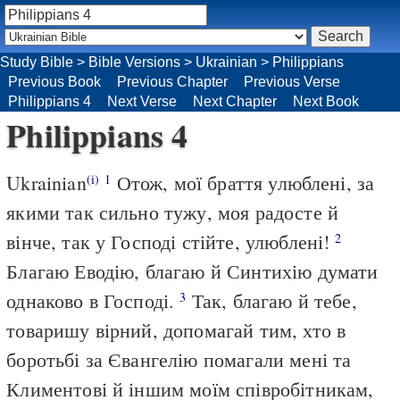
Study Bible
>
Bible Versions
>
Ukrainian
>
Philippians
Previous Book
Previous Chapter
Previous Verse
Philippians 4
Next Verse
Next Chapter
Next Book
Philippians 4
Ukrainian
Отож, мої браття улюблені, за
(i)
1
якими так сильно тужу, моя радосте й
вінче, так у Господі стійте, улюблені!
2
Благаю Еводію, благаю й Синтихію думати
однаково в Господі.
Так, благаю й тебе,
3
товаришу вірний, допомагай тим, хто в
боротьбі за Євангелію помагали мені та
Климентові й іншим моїм співробітникам,