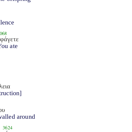
ilence
068
εφάγετε
You ate
λεια
truction]
ου
alled around
3624