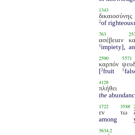
1343
δικαιοσύνης
of righteous
2
763
25
ασέβειαν
κα
impiety],
a
1
2590
5571
καρπόν
ψευ
[
fruit
fals
2
1
4128
πλήθει
the
abundanc
1722
3588
εν
τω
among
3634.2