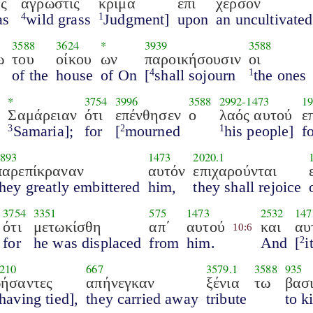
ς
άγρωστις
κρίμα
επί
χέρσον
as
wild grass
Judgment]
upon
an uncultivated
4
1
3588
3624
*
3939
3588
ω
του
οίκου
ων
παροικήσουσιν
οι
of the
house
of On
[
shall sojourn
the ones
4
1
*
3754
3996
3588
2992
-
1473
19
ς
Σαμάρειαν
ότι
επένθησεν
ο
λαός αυτού
ε
Samaria];
for
[
mourned
his people]
f
3
2
1
3893
1473
2020.1
παρεπίκραναν
αυτόν
επιχαρούνται
they greatly embittered
him,
they shall rejoice
3754
3351
575
1473
2532
147
ότι
μετωκίσθη
απ΄
αυτού
και
αυ
10:6
for
he was displaced
from
him.
And
[
i
2
210
667
3579.1
3588
935
δήσαντες
απήνεγκαν
ξένια
τω
βασι
having tied],
they carried away
tribute
to k