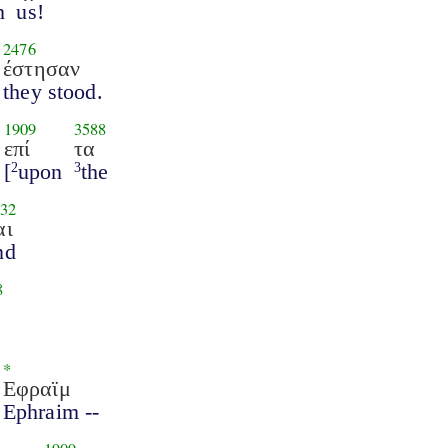
n
us!
2476
έστησαν
they stood.
1909
3588
επί
τα
[
upon
the
2
3
32
αι
nd
8
*
Εφραϊμ
Ephraim --