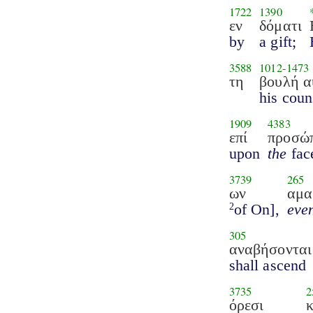
1722
1390
εν
δόματι
by
a gift;
3588
1012
-
1473
τη
βουλή α
his coun
1909
4383
επί
προσώ
upon
the
fac
3739
265
ων
αμα
of On],
eve
2
305
αναβήσονται
shall ascend
3735
2
όρεσι