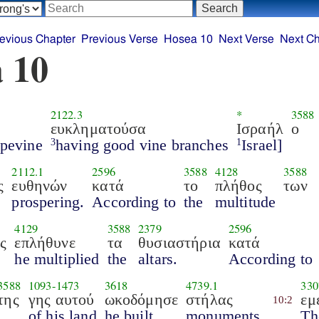
evious Chapter
Previous Verse
Hosea 10
Next Verse
Next Ch
 10
2122.3
*
3588
ευκληματούσα
Ισραήλ
ο
pevine
having good vine branches
Israel]
3
1
2112.1
2596
3588
4128
3588
ς
ευθηνών
κατά
το
πλήθος
των
prospering.
According to
the
multitude
4129
3588
2379
2596
ς
επλήθυνε
τα
θυσιαστήρια
κατά
he multiplied
the
altars.
According to
3588
1093
-
1473
3618
4739.1
330
της
γης αυτού
ωκοδόμησε
στήλας
εμ
10:2
of his land
he built
monuments.
Th