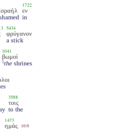
1722
Ισραήλ
εν
 ashamed
in
13
5434
ς
φρύγανον
a stick
1041
βωμοί
the
shrines
1
ολοι
les
3588
τοις
say
to the
1473
ημάς
10:9