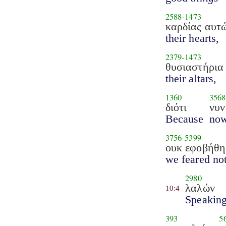
2588
-
1473
καρδίας αυτ
their hearts,
2379
-
1473
θυσιαστήρια
their altars,
1360
3568
διότι
νυν
Because
no
3756
-
5399
ουκ εφοβήθη
we feared no
2980
λαλών
10:4
Speakin
393
5