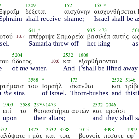
*
1209
152
153
-*
Εφραϊμ
δέξεται
αισχύνην
αισχυνθήσεται 
Ephraim
shall receive
shame;
Israel shall be
641
-*
935
-
1473
56
υτού
απέρριψε Σαμαρεία
βασιλέα αυτής
ω
10:7
sel.
Samaria threw off
her king
as
5204
2532
1808
που
ύδατος
και
εξαρθήσονται
10:8
e
of
the
water.
And
[
shall be lifted away
3
3588
*
173
2532
5146
ρτήματα
του
Ισραήλ
άκανθαι
και
τρίβ
n the
sins
of Israel.
Thorn-bushes
and
thist
1909
3588
2379
-
1473
2532
2046
επί
τα
θυσιαστήρια αυτών
και
ερούσι
upon
their altars;
and
they shall 
572
1473
2532
3588
1015
4098
1909
καλύψατε
ημάς
και
τοις
βουνοίς
πέσατε
εφ΄