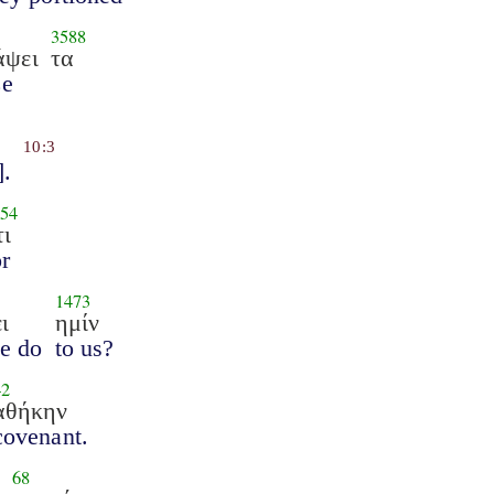
3588
άψει
τα
ze
10:3
].
54
τι
or
1473
ι
ημίν
he do
to us?
42
αθήκην
covenant.
68