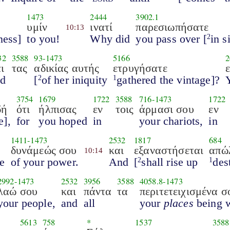
1473
2444
3902.1
υμίν
ινατί
παρεσιωπήσατε
10:13
ness]
to you!
Why did
you pass over [
in s
2
32
3588
93
-
1473
5166
2
ι
τας
αδικίας αυτής
ετρυγήσατε
nd
[
of her iniquity
gathered the vintage]?
2
1
3754
1679
1722
3588
716
-
1473
1722
δή
ότι
ήλπισας
εν
τοις
άρμασι σου
εν
e],
for
you hoped
in
your chariots,
in
1411
-
1473
2532
1817
684
δυνάμεώς σου
και
εξαναστήσεται
απώ
10:14
e
of your power.
And
[
shall rise up
des
2
1
2992
-
1473
2532
3956
3588
4058.8
-
1473
λαώ σου
και
πάντα
τα
περιτετειχισμένα σ
your people,
and
all
your
places
being w
5613
758
*
1537
3588