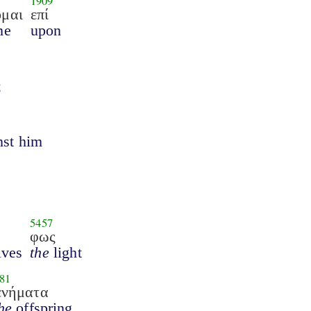
1909
ομαι
επί
me
upon
;
nst him
5457
φως
lves
the
light
81
ενήματα
he
offspring