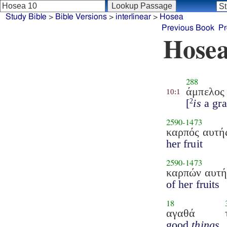
Study Bible
>
Bible Versions
>
interlinear
>
Hosea
Previous Book
Pr
Hosea
288
άμπελος
10:1
[
is
a gra
2
2590
-
1473
καρπός αυτή
her fruit
2590
-
1473
καρπών αυτή
of her fruits
18
αγαθά
good
things