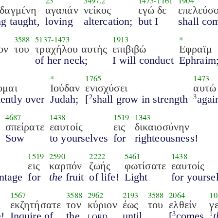
25
3497.2
1473
-
1161
1904
ιδαγμένη
αγαπάν
νείκος
εγώ δε
επελεύσ
g taught,
loving
altercation;
but I
shall co
3588
5137
-
1473
1913
*
ον
του
τραχήλου αυτής
επιβιβώ
Εφραϊμ
of her neck;
I will conduct
Ephraim
*
1765
1473
ομαι
Ιούδαν
ενισχύσει
αυτώ
lently over
Judah;
[
shall grow in strength
agai
2
3
4687
1438
1519
1343
σπείρατε
εαυτοίς
εις
δικαιοσύνην
Sow
to yourselves
for
righteousness!
1519
2590
2222
5461
1438
εις
καρπόν
ζωής
φωτίσατε
εαυτοίς
intage
for
the
fruit
of life!
Light
for yourse
1567
3588
2962
2193
3588
2064
10
εκζητήσατε
τον
κύριον
έως
του
ελθείν
γ
!
Inquire of
the
lord
until
[
comes
t
3
1