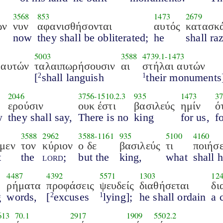
3568
853
1473
2679
ών
νυν
αφανισθήσονται
αυτός
κατασκ
now
they shall be obliterated;
he
shall ra
5003
3588
4739.1
-
1473
 αυτών
ταλαιπωρήσουσιν
αι
στήλαι αυτών
[
shall languish
their monuments
2
1
2046
3756
-
1510.2.3
935
1473
37
ερούσιν
ουκ έστι
βασιλεύς
ημίν
ό
w
they shall say,
There is no
king
for us,
f
3588
2962
3588
-
1161
935
5100
4160
μεν
τον
κύριον
ο δε
βασιλεύς
τι
ποιήσε
t
the
lord
;
but the
king,
what
shall 
4487
4392
5571
1303
12
ρήματα
προφάσεις
ψευδείς
διαθήσεται
δι
g
words,
[
excuses
lying];
he shall ordain
a 
2
1
613
70.1
2917
1909
5502.2