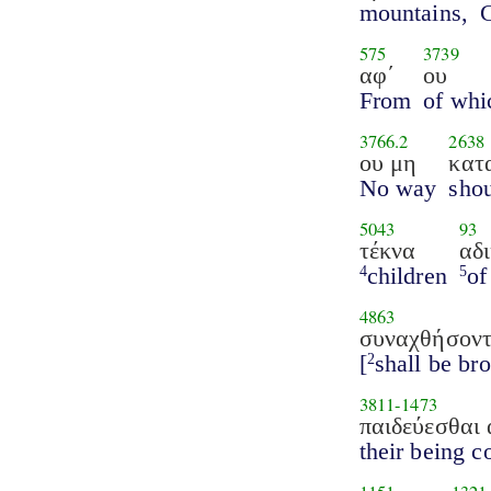
mountains,
575
3739
αφ΄
ου
From
of wh
3766.2
2638
ου μη
κατ
No way
shou
5043
93
τέκνα
αδι
children
of
4
5
4863
συναχθήσοντ
[
shall be br
2
3811
-
1473
παιδεύεσθαι
their being c