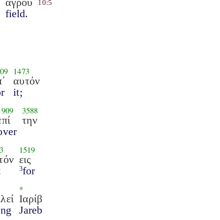
αγρού
10:5
field.
09
1473
π΄
αυτόν
or
it;
1909
3588
επί
την
over
3
1519
τόν
εις
t
for
3
*
λεί
Ιαρίβ
ing
Jareb