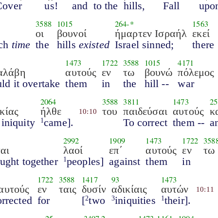
Cover
us!
and
to the
hills,
Fall
upo
3588
1015
264
-*
1563
οι
βουνοί
ήμαρτεν Ισραήλ
εκεί
ich
time
the
hills
existed
Israel sinned;
there
1473
1722
3588
1015
4171
αλάβη
αυτούς
εν
τω
βουνώ
πόλεμος
ld it overtake
them
in
the
hill --
war
2064
3588
3811
1473
25
κίας
ήλθε
του
παιδεύσαι
αυτούς
κ
10:10
 iniquity
came].
To correct
them --
a
1
2992
1909
1473
1722
358
αι
λαοί
επ΄
αυτούς
εν
τω
ought together
peoples]
against
them
in
1
1722
3588
1417
93
1473
 αυτούς
εν
ταις
δυσίν
αδικίαις
αυτών
10:11
orrected
for
[
two
iniquities
their].
2
3
1