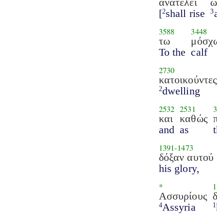
ανατελεί
ω
[
shall rise
2
3
3588
3448
τω
μόσχ
To the
calf
2730
κατοικούντε
dwelling
2
2532
2531
και
καθώς
and
as
1391
-
1473
δόξαν αυτού
his glory,
*
1
Ασσυρίους
Assyria
4
1