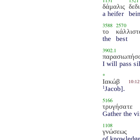
1151
1321
δάμαλις
δεδ
a heifer
bein
3588
2570
το
κάλλιστ
the
best
3902.1
παρασιωπήσ
I will pass si
*
Ιακώβ
10:12
Jacob].
1
5166
τρυγήσατε
Gather the v
1108
γνώσεως
of knowledge