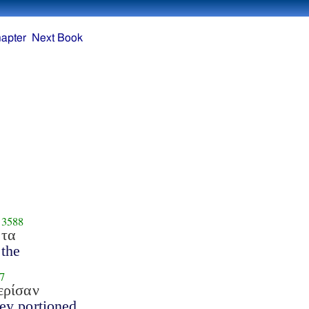
apter
Next Book
3588
τα
the
7
ερίσαν
ey portioned