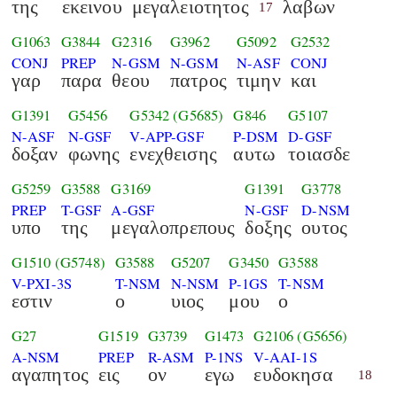
της
εκεινου
μεγαλειοτητος
λαβων
17
G1063
G3844
G2316
G3962
G5092
G2532
CONJ
PREP
N-GSM
N-GSM
N-ASF
CONJ
γαρ
παρα
θεου
πατρος
τιμην
και
G1391
G5456
G5342
(G5685)
G846
G5107
N-ASF
N-GSF
V-APP-GSF
P-DSM
D-GSF
δοξαν
φωνης
ενεχθεισης
αυτω
τοιασδε
G5259
G3588
G3169
G1391
G3778
PREP
T-GSF
A-GSF
N-GSF
D-NSM
υπο
της
μεγαλοπρεπους
δοξης
ουτος
G1510
(G5748)
G3588
G5207
G3450
G3588
V-PXI-3S
T-NSM
N-NSM
P-1GS
T-NSM
εστιν
ο
υιος
μου
ο
G27
G1519
G3739
G1473
G2106
(G5656)
A-NSM
PREP
R-ASM
P-1NS
V-AAI-1S
αγαπητος
εις
ον
εγω
ευδοκησα
18