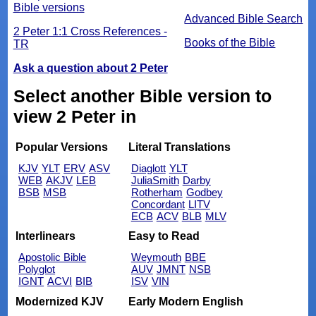
Bible versions
Advanced Bible Search
2 Peter 1:1 Cross References -
Books of the Bible
TR
Ask a question about 2 Peter
Select another Bible version to
view 2 Peter in
Popular Versions
Literal Translations
KJV
YLT
ERV
ASV
Diaglott
YLT
WEB
AKJV
LEB
JuliaSmith
Darby
BSB
MSB
Rotherham
Godbey
Concordant
LITV
ECB
ACV
BLB
MLV
Interlinears
Easy to Read
Apostolic Bible
Weymouth
BBE
Polyglot
AUV
JMNT
NSB
IGNT
ACVI
BIB
ISV
VIN
Modernized KJV
Early Modern English