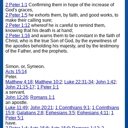
2 Peter 1:1
Confirming them in hope of the increase of
God's graces,
2 Peter 1:5
he exhorts them, by faith, and good works, to
make their calling sure;
2 Peter 1:12
whereof he is careful to remind them,
knowing that his death is at hand;
2 Peter 1:16
and warns them to be constant in the faith of
Christ, who is the true Son of God, by the eyewitness of
the apostles beholding his majesty, and by the testimony
of the Father, and the prophets.
Simon. or, Symeon.
Acts 15:14
Peter.
Matthew 4:18
;
Matthew 10:2
;
Luke 22:31-34
;
John 1:42
;
John 21:15-17
;
1 Peter 1:1
a servant.
John 12:26
;
Romans 1:1
an apostle.
Luke 11:49
;
John 20:21
;
1 Corinthians 9:1
;
1 Corinthians
15:9
;
Galatians 2:8
;
Ephesians 3:5
;
Ephesians 4:11
;
1
Peter 5:1
have.