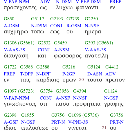
V-PAP-NPM
ADV
N-DSM
V-PEP-DSM
PREP
προσεχοντες
ως
λυχνω
φαινοντι
εν
G850
G5117
G2193
G3739
G2250
A-DSM
N-DSM
CONJ
R-GSM
N-NSF
αυχμηρω
τοπω
εως
ου
ημερα
G1306
(G5661)
G2532
G5459
G393
(G5661)
V-AAS-3S
CONJ
A-NSM
V-AAS-3S
διαυγαση
και
φωσφορος
ανατειλη
G1722
G3588
G2588
G5216
G5124
G4412
PREP
T-DPF
N-DPF
P-2GP
D-ASN
ADV
εν
ταις
καρδιαις
υμων
τουτο
πρωτον
20
G1097
(G5723)
G3754
G3956
G4394
G1124
V-PAP-NPM
CONJ
A-NSF
N-NSF
N-GSF
γινωσκοντες
οτι
πασα
προφητεια
γραφης
G2398
G1955
G3756
G1096
(G5736)
G3756
A-GSF
N-GSF
PRT-N
V-PNI-3S
PRT-N
ιδιας
επιλυσεως
ου
γινεται
ου
21