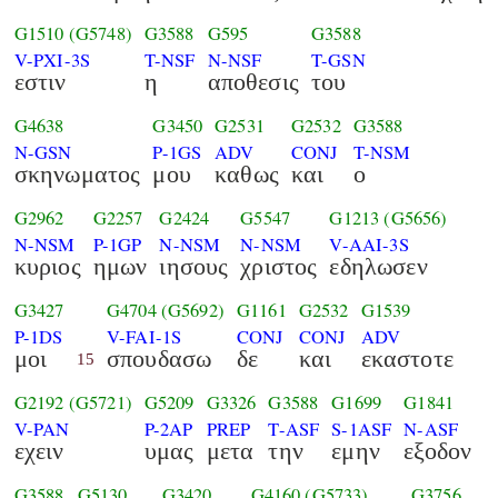
G1510
(G5748)
G3588
G595
G3588
V-PXI-3S
T-NSF
N-NSF
T-GSN
εστιν
η
αποθεσις
του
G4638
G3450
G2531
G2532
G3588
N-GSN
P-1GS
ADV
CONJ
T-NSM
σκηνωματος
μου
καθως
και
ο
G2962
G2257
G2424
G5547
G1213
(G5656)
N-NSM
P-1GP
N-NSM
N-NSM
V-AAI-3S
κυριος
ημων
ιησους
χριστος
εδηλωσεν
G3427
G4704
(G5692)
G1161
G2532
G1539
P-1DS
V-FAI-1S
CONJ
CONJ
ADV
μοι
σπουδασω
δε
και
εκαστοτε
15
G2192
(G5721)
G5209
G3326
G3588
G1699
G1841
V-PAN
P-2AP
PREP
T-ASF
S-1ASF
N-ASF
εχειν
υμας
μετα
την
εμην
εξοδον
G3588
G5130
G3420
G4160
(G5733)
G3756