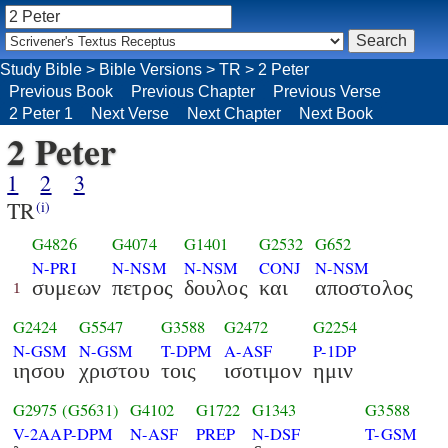
Study Bible
>
Bible Versions
>
TR
>
2 Peter
Previous Book
Previous Chapter
Previous Verse
2 Peter 1
Next Verse
Next Chapter
Next Book
2 Peter
1
2
3
TR
(i)
G4826
G4074
G1401
G2532
G652
N-PRI
N-NSM
N-NSM
CONJ
N-NSM
συμεων
πετρος
δουλος
και
αποστολος
1
G2424
G5547
G3588
G2472
G2254
N-GSM
N-GSM
T-DPM
A-ASF
P-1DP
ιησου
χριστου
τοις
ισοτιμον
ημιν
G2975
(G5631)
G4102
G1722
G1343
G3588
V-2AAP-DPM
N-ASF
PREP
N-DSF
T-GSM