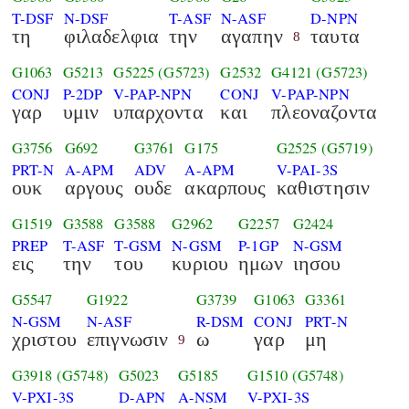
T-DSF
N-DSF
T-ASF
N-ASF
D-NPN
τη
φιλαδελφια
την
αγαπην
ταυτα
8
G1063
G5213
G5225
(G5723)
G2532
G4121
(G5723)
CONJ
P-2DP
V-PAP-NPN
CONJ
V-PAP-NPN
γαρ
υμιν
υπαρχοντα
και
πλεοναζοντα
G3756
G692
G3761
G175
G2525
(G5719)
PRT-N
A-APM
ADV
A-APM
V-PAI-3S
ουκ
αργους
ουδε
ακαρπους
καθιστησιν
G1519
G3588
G3588
G2962
G2257
G2424
PREP
T-ASF
T-GSM
N-GSM
P-1GP
N-GSM
εις
την
του
κυριου
ημων
ιησου
G5547
G1922
G3739
G1063
G3361
N-GSM
N-ASF
R-DSM
CONJ
PRT-N
χριστου
επιγνωσιν
ω
γαρ
μη
9
G3918
(G5748)
G5023
G5185
G1510
(G5748)
V-PXI-3S
D-APN
A-NSM
V-PXI-3S