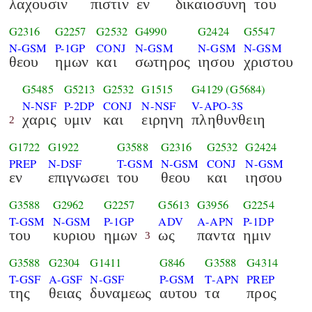
λαχουσιν
πιστιν
εν
δικαιοσυνη
του
G2316
G2257
G2532
G4990
G2424
G5547
N-GSM
P-1GP
CONJ
N-GSM
N-GSM
N-GSM
θεου
ημων
και
σωτηρος
ιησου
χριστου
G5485
G5213
G2532
G1515
G4129
(G5684)
N-NSF
P-2DP
CONJ
N-NSF
V-APO-3S
χαρις
υμιν
και
ειρηνη
πληθυνθειη
2
G1722
G1922
G3588
G2316
G2532
G2424
PREP
N-DSF
T-GSM
N-GSM
CONJ
N-GSM
εν
επιγνωσει
του
θεου
και
ιησου
G3588
G2962
G2257
G5613
G3956
G2254
T-GSM
N-GSM
P-1GP
ADV
A-APN
P-1DP
του
κυριου
ημων
ως
παντα
ημιν
3
G3588
G2304
G1411
G846
G3588
G4314
T-GSF
A-GSF
N-GSF
P-GSM
T-APN
PREP
της
θειας
δυναμεως
αυτου
τα
προς