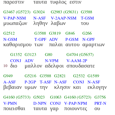
παρεστιν
ταυτα
τυφλος
εστιν
G3467
(G5723)
G3024
G2983
(G5631)
G3588
V-PAP-NSM
N-ASF
V-2AAP-NSM
T-GSM
μυωπαζων
ληθην
λαβων
του
G2512
G3588
G3819
G846
G266
N-GSM
T-GPF
ADV
P-GSM
N-GPF
καθαρισμου
των
παλαι
αυτου
αμαρτιων
G1352
G3123
G80
G4704
(G5657)
CONJ
ADV
N-VPM
V-AAM-2P
διο
μαλλον
αδελφοι
σπουδασατε
10
G949
G5216
G3588
G2821
G2532
G1589
A-ASF
P-2GP
T-ASF
N-ASF
CONJ
N-ASF
βεβαιαν
υμων
την
κλησιν
και
εκλογην
G4160
(G5733)
G5023
G1063
G4160
(G5723)
G3756
V-PMN
D-NPN
CONJ
V-PAP-NPM
PRT-N
ποιεισθαι
ταυτα
γαρ
ποιουντες
ου