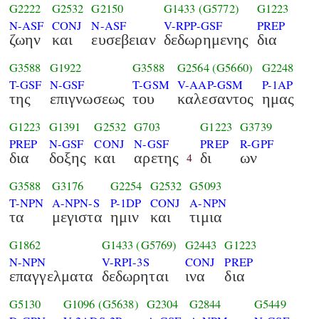
G2222
G2532
G2150
G1433
(G5772)
G1223
N-ASF
CONJ
N-ASF
V-RPP-GSF
PREP
ζωην
και
ευσεβειαν
δεδωρημενης
δια
G3588
G1922
G3588
G2564
(G5660)
G2248
T-GSF
N-GSF
T-GSM
V-AAP-GSM
P-1AP
της
επιγνωσεως
του
καλεσαντος
ημας
G1223
G1391
G2532
G703
G1223
G3739
PREP
N-GSF
CONJ
N-GSF
PREP
R-GPF
δια
δοξης
και
αρετης
δι
ων
4
G3588
G3176
G2254
G2532
G5093
T-NPN
A-NPN-S
P-1DP
CONJ
A-NPN
τα
μεγιστα
ημιν
και
τιμια
G1862
G1433
(G5769)
G2443
G1223
N-NPN
V-RPI-3S
CONJ
PREP
επαγγελματα
δεδωρηται
ινα
δια
G5130
G1096
(G5638)
G2304
G2844
G5449