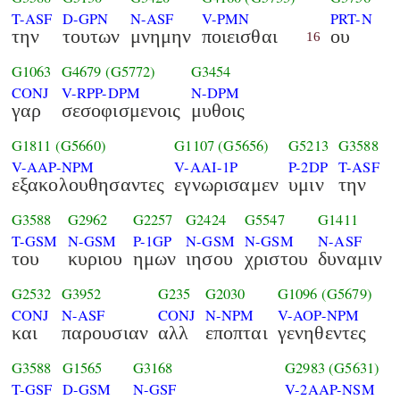
T-ASF
D-GPN
N-ASF
V-PMN
PRT-N
την
τουτων
μνημην
ποιεισθαι
ου
16
G1063
G4679
(G5772)
G3454
CONJ
V-RPP-DPM
N-DPM
γαρ
σεσοφισμενοις
μυθοις
G1811
(G5660)
G1107
(G5656)
G5213
G3588
V-AAP-NPM
V-AAI-1P
P-2DP
T-ASF
εξακολουθησαντες
εγνωρισαμεν
υμιν
την
G3588
G2962
G2257
G2424
G5547
G1411
T-GSM
N-GSM
P-1GP
N-GSM
N-GSM
N-ASF
του
κυριου
ημων
ιησου
χριστου
δυναμιν
G2532
G3952
G235
G2030
G1096
(G5679)
CONJ
N-ASF
CONJ
N-NPM
V-AOP-NPM
και
παρουσιαν
αλλ
εποπται
γενηθεντες
G3588
G1565
G3168
G2983
(G5631)
T-GSF
D-GSM
N-GSF
V-2AAP-NSM