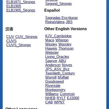
ELB1871_Strongs
Segond_Strongs
ELB1905
ELB1905_Strongs
Español
Sagradas Escrituras
ReinaValera
JBS
Other English Versions
汉语
KJV_Cambridge
CUV
CUV_Strongs
Mace
Whiston
CUVS
Wesley
Worsley
CUVS_Strongs
Haweis
Thomson
Webster
Living_Oracles
Sawyer
ABU
Anderson
Noyes
JPS_ASV_Byz
Twentieth_Century
Worrell
Moffatt
Goodspeed
Riverside
Montgomery
Williams
Common
NHEB
RYLT
EJ2000
CAB
WPNT