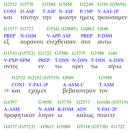
G2532
G3778
G3588
G5456
G2249
G191
(G5656)
CONJ
D-ASF
T-ASF
N-ASF
P-1NP
V-AAI-1P
και
ταυτην
την
φωνην
ημεις
ηκουσαμεν
G1537
G3772
G5342
(G5685)
G4862
G846
PREP
N-GSM
V-APP-ASF
PREP
P-DSM
εξ
ουρανου
ενεχθεισαν
συν
αυτω
G1510
(G5752)
G1722
G3588
G3735
G3588
G40
V-PXP-NPM
PREP
T-DSN
N-DSN
T-DSN
A-DSN
οντες
εν
τω
ορει
τω
αγιω
G2532
G2192
(G5719)
G949
G3588
CONJ
V-PAI-1P
A-ASM-C
T-ASM
και
εχομεν
βεβαιοτερον
τον
19
G4397
G3056
G3739
G2573
G4160
(G5719)
A-ASM
N-ASM
R-DSM
ADV
V-PAI-2P
προφητικον
λογον
ω
καλως
ποιειτε
G4337
(G5723)
G5613
G3088
G5316
(G5730)
G1722