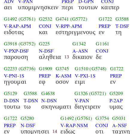
ADV
V-PAN
PREP
D-GPN
CONJ
αει
υπομιμνησκειν
περι
τουτων
καιπερ
G1492
(G5761)
G2532
G4741
(G5772)
G1722
G3588
V-RAP-APM
CONJ
V-RPP-APM
PREP
T-DSF
ειδοτας
και
εστηριγμενους
εν
τη
G3918
(G5752)
G225
G1342
G1161
V-PXP-DSF
N-DSF
A-ASN
CONJ
παρουση
αληθεια
δικαιον
δε
13
G2233
(G5736)
G1909
G3745
G1510
(G5748)
G1722
V-PNI-1S
PREP
K-ASM
V-PXI-1S
PREP
ηγουμαι
εφ
οσον
ειμι
εν
G5129
G3588
G4638
G1326
(G5721)
G5209
D-DSN
T-DSN
N-DSN
V-PAN
P-2AP
τουτω
τω
σκηνωματι
διεγειρειν
υμας
G1722
G5280
G1492
(G5761)
G3754
G5031
PREP
N-DSF
V-RAP-NSM
CONJ
A-NSF
εν
υπομνησει
ειδως
οτι
ταχινη
14