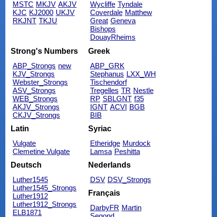
MSTC
MKJV
AKJV
Wycliffe
Tyndale
KJC
KJ2000
UKJV
Coverdale
Matthew
RKJNT
TKJU
Great
Geneva
Bishops
DouayRheims
Strong's Numbers
Greek
ABP_Strongs
new
ABP_GRK
KJV_Strongs
Stephanus
LXX_WH
Webster_Strongs
Tischendorf
ASV_Strongs
Tregelles
TR
Nestle
WEB_Strongs
RP
SBLGNT
f35
AKJV_Strongs
IGNT
ACVI
BGB
CKJV_Strongs
BIB
Latin
Syriac
Vulgate
Etheridge
Murdock
Clemetine Vulgate
Lamsa
Peshitta
Deutsch
Nederlands
Luther1545
DSV
DSV_Strongs
Luther1545_Strongs
Français
Luther1912
Luther1912_Strongs
DarbyFR
Martin
ELB1871
Segond