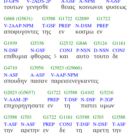
D-GPN
V-2ADS-2P
A-GSF
A-NPM
N-GSF
τουτων
γενησθε
θειας
κοινωνοι
φυσεως
G668
(G5631)
G3588
G1722
G2889
G1722
V-2AAP-NPM
T-GSF
PREP
N-DSM
PREP
αποφυγοντες
της
εν
κοσμω
εν
G1939
G5356
G2532
G846
G5124
G1161
N-DSF
N-GSF
CONJ
P-NSN
D-NSN
CONJ
επιθυμια
φθορας
και
αυτο
τουτο
δε
5
G4710
G3956
G3923
(G5660)
N-ASF
A-ASF
V-AAP-NPM
σπουδην
πασαν
παρεισενεγκαντες
G2023
(G5657)
G1722
G3588
G4102
G5216
V-AAM-2P
PREP
T-DSF
N-DSF
P-2GP
επιχορηγησατε
εν
τη
πιστει
υμων
G3588
G703
G1722
G1161
G3588
G703
G3588
T-ASF
N-ASF
PREP
CONJ
T-DSF
N-DSF
T-ASF
την
αρετην
εν
δε
τη
αρετη
την