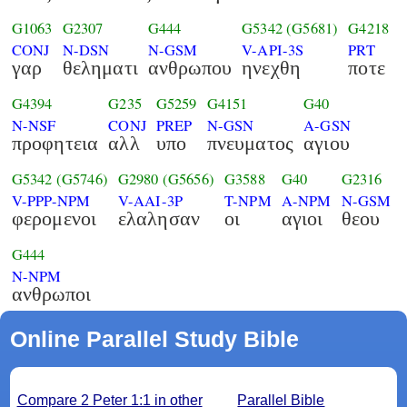
G1063
G2307
G444
G5342
(G5681)
G4218
CONJ
N-DSN
N-GSM
V-API-3S
PRT
γαρ
θεληματι
ανθρωπου
ηνεχθη
ποτε
G4394
G235
G5259
G4151
G40
N-NSF
CONJ
PREP
N-GSN
A-GSN
προφητεια
αλλ
υπο
πνευματος
αγιου
G5342
(G5746)
G2980
(G5656)
G3588
G40
G2316
V-PPP-NPM
V-AAI-3P
T-NPM
A-NPM
N-GSM
φερομενοι
ελαλησαν
οι
αγιοι
θεου
G444
N-NPM
ανθρωποι
Online Parallel Study Bible
Compare 2 Peter 1:1 in other
Parallel Bible