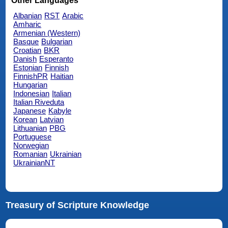
Other Languages
Albanian
RST
Arabic
Amharic
Armenian (Western)
Basque
Bulgarian
Croatian
BKR
Danish
Esperanto
Estonian
Finnish
FinnishPR
Haitian
Hungarian
Indonesian
Italian
Italian Riveduta
Japanese
Kabyle
Korean
Latvian
Lithuanian
PBG
Portuguese
Norwegian
Romanian
Ukrainian
UkrainianNT
Treasury of Scripture Knowledge