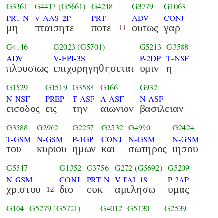
G3361
G4417
(G5661)
G4218
G3779
G1063
PRT-N
V-AAS-2P
PRT
ADV
CONJ
μη
πταισητε
ποτε
ουτως
γαρ
11
G4146
G2023
(G5701)
G5213
G3588
ADV
V-FPI-3S
P-2DP
T-NSF
πλουσιως
επιχορηγηθησεται
υμιν
η
G1529
G1519
G3588
G166
G932
N-NSF
PREP
T-ASF
A-ASF
N-ASF
εισοδος
εις
την
αιωνιον
βασιλειαν
G3588
G2962
G2257
G2532
G4990
G2424
T-GSM
N-GSM
P-1GP
CONJ
N-GSM
N-GSM
του
κυριου
ημων
και
σωτηρος
ιησου
G5547
G1352
G3756
G272
(G5692)
G5209
N-GSM
CONJ
PRT-N
V-FAI-1S
P-2AP
χριστου
διο
ουκ
αμελησω
υμας
12
G104
G5279
(G5721)
G4012
G5130
G2539