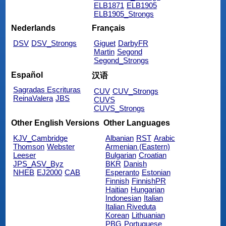
ELB1871
ELB1905
ELB1905_Strongs
Nederlands
Français
DSV
DSV_Strongs
Giguet
DarbyFR
Martin
Segond
Segond_Strongs
Español
汉语
Sagradas Escrituras
CUV
CUV_Strongs
ReinaValera
JBS
CUVS
CUVS_Strongs
Other English Versions
Other Languages
KJV_Cambridge
Albanian
RST
Arabic
Thomson
Webster
Armenian (Eastern)
Leeser
Bulgarian
Croatian
JPS_ASV_Byz
BKR
Danish
NHEB
EJ2000
CAB
Esperanto
Estonian
Finnish
FinnishPR
Haitian
Hungarian
Indonesian
Italian
Italian Riveduta
Korean
Lithuanian
PBG
Portuguese