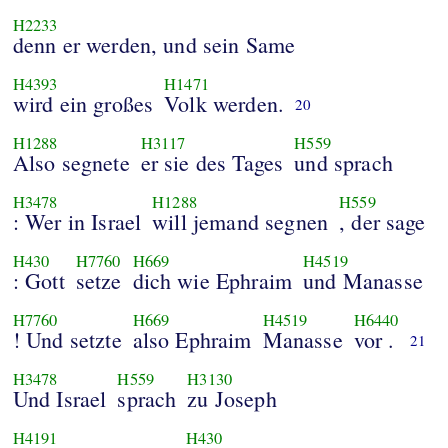
H2233
denn er werden, und sein Same
H4393
H1471
wird ein großes
Volk werden.
20
H1288
H3117
H559
Also segnete
er sie des Tages
und sprach
H3478
H1288
H559
: Wer in Israel
will jemand segnen
, der sage
H430
H7760
H669
H4519
: Gott
setze
dich wie Ephraim
und Manasse
H7760
H669
H4519
H6440
! Und setzte
also Ephraim
Manasse
vor .
21
H3478
H559
H3130
Und Israel
sprach
zu Joseph
H4191
H430