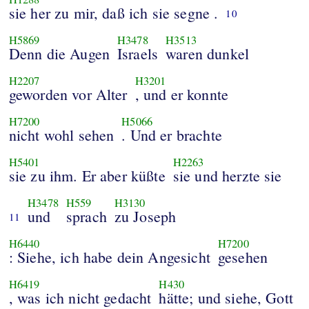
sie her zu mir, daß ich sie segne .
10
H5869
H3478
H3513
Denn die Augen
Israels
waren dunkel
H2207
H3201
geworden vor Alter
, und er konnte
H7200
H5066
nicht wohl sehen
. Und er brachte
H5401
H2263
sie zu ihm. Er aber küßte
sie und herzte sie
H3478
H559
H3130
und
sprach
zu Joseph
11
H6440
H7200
: Siehe, ich habe dein Angesicht
gesehen
H6419
H430
, was ich nicht gedacht
hätte; und siehe, Gott