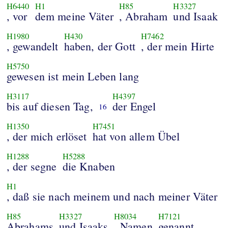
H6440
H1
H85
H3327
, vor
dem meine Väter
, Abraham
und Isaak
H1980
H430
H7462
, gewandelt
haben, der Gott
, der mein Hirte
H5750
gewesen ist mein Leben lang
H3117
H4397
bis auf diesen Tag,
der Engel
16
H1350
H7451
, der mich erlöset
hat von allem Übel
H1288
H5288
, der segne
die Knaben
H1
, daß sie nach meinem und nach meiner Väter
H85
H3327
H8034
H7121
Abrahams
und Isaaks
, Namen
genannt