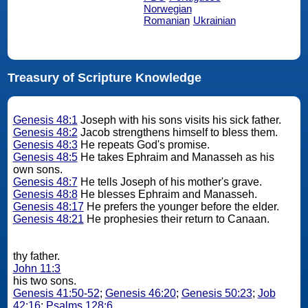
Norwegian
Romanian
Ukrainian
Treasury of Scripture Knowledge
Genesis 48:1
Joseph with his sons visits his sick father.
Genesis 48:2
Jacob strengthens himself to bless them.
Genesis 48:3
He repeats God's promise.
Genesis 48:5
He takes Ephraim and Manasseh as his
own sons.
Genesis 48:7
He tells Joseph of his mother's grave.
Genesis 48:8
He blesses Ephraim and Manasseh.
Genesis 48:17
He prefers the younger before the elder.
Genesis 48:21
He prophesies their return to Canaan.
thy father.
John 11:3
his two sons.
Genesis 41:50-52
;
Genesis 46:20
;
Genesis 50:23
;
Job
42:16
;
Psalms 128:6