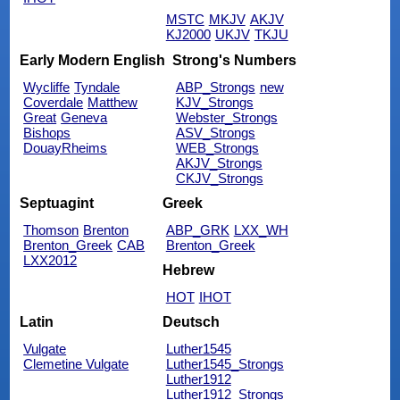
MSTC
MKJV
AKJV
KJ2000
UKJV
TKJU
Early Modern English
Strong's Numbers
Wycliffe
Tyndale
ABP_Strongs
new
Coverdale
Matthew
KJV_Strongs
Great
Geneva
Webster_Strongs
Bishops
ASV_Strongs
DouayRheims
WEB_Strongs
AKJV_Strongs
CKJV_Strongs
Septuagint
Greek
Thomson
Brenton
ABP_GRK
LXX_WH
Brenton_Greek
CAB
Brenton_Greek
LXX2012
Hebrew
HOT
IHOT
Latin
Deutsch
Vulgate
Luther1545
Clemetine Vulgate
Luther1545_Strongs
Luther1912
Luther1912_Strongs