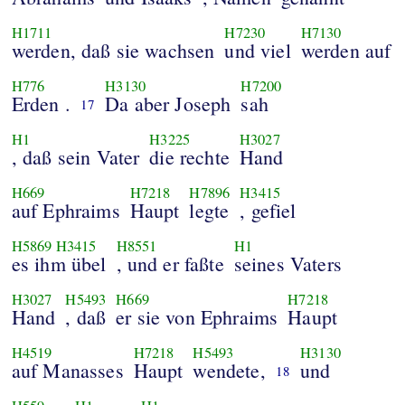
H1711
H7230
H7130
werden, daß sie wachsen
und viel
werden auf
H776
H3130
H7200
Erden .
Da aber Joseph
sah
17
H1
H3225
H3027
, daß sein Vater
die rechte
Hand
H669
H7218
H7896
H3415
auf Ephraims
Haupt
legte
, gefiel
H5869
H3415
H8551
H1
es ihm übel
, und er faßte
seines Vaters
H3027
H5493
H669
H7218
Hand
, daß
er sie von Ephraims
Haupt
H4519
H7218
H5493
H3130
auf Manasses
Haupt
wendete,
und
18