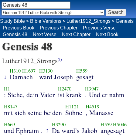
Study Bible
>
Bible Versions
>
Luther1912_Strongs
>
Genesis
Previous Book
Previous Chapter
Previous Verse
Genesis 48
Next Verse
Next Chapter
Next Book
Genesis 48
Luther1912_Strongs
(i)
H310
H1697
H3130
H559
Darnach
ward Joseph
gesagt
1
H1
H2470
H3947
: Siehe, dein Vater
ist krank
. Und er nahm
H8147
H1121
H4519
mit sich seine beiden
Söhne
, Manasse
H669
H3290
H559
H5046
und Ephraim .
Da ward’s Jakob
angesagt
2