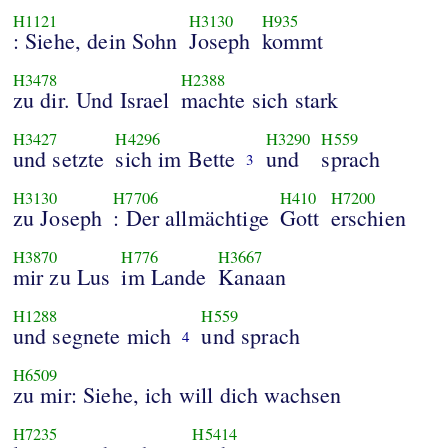
H1121
H3130
H935
: Siehe, dein Sohn
Joseph
kommt
H3478
H2388
zu dir. Und Israel
machte sich stark
H3427
H4296
H3290
H559
und setzte
sich im Bette
und
sprach
3
H3130
H7706
H410
H7200
zu Joseph
: Der allmächtige
Gott
erschien
H3870
H776
H3667
mir zu Lus
im Lande
Kanaan
H1288
H559
und segnete mich
und sprach
4
H6509
zu mir: Siehe, ich will dich wachsen
H7235
H5414