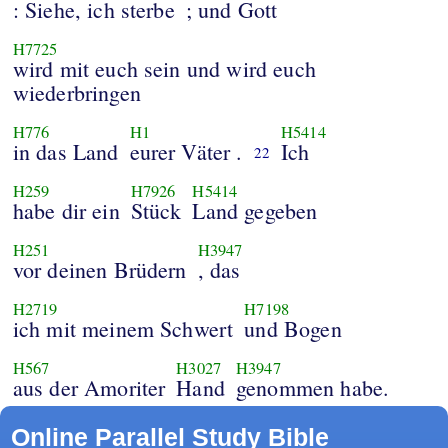
: Siehe, ich sterbe
; und Gott
H7725
wird mit euch sein und wird euch
wiederbringen
H776
H1
H5414
in das Land
eurer Väter .
Ich
22
H259
H7926
H5414
habe dir ein
Stück
Land gegeben
H251
H3947
vor deinen Brüdern
, das
H2719
H7198
ich mit meinem Schwert
und Bogen
H567
H3027
H3947
aus der Amoriter
Hand
genommen habe.
Online Parallel Study Bible