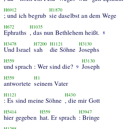
H6912
H1870
; und ich begrub
sie daselbst an dem Wege
H672
H1035
Ephraths
, das nun Bethlehem heißt.
8
H3478
H7200
H1121
H3130
Und Israel
sah
die Söhne
Josephs
H559
H3130
und sprach : Wer sind die?
Joseph
9
H559
H1
antwortete
seinem Vater
H1121
H430
: Es sind meine Söhne
, die mir Gott
H5414
H559
H3947
hier gegeben
hat. Er sprach
: Bringe
H1288