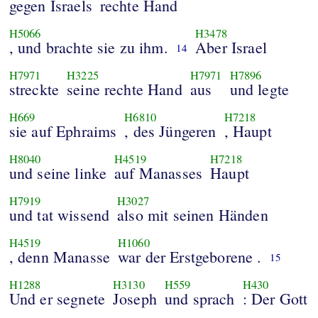
gegen Israels
rechte Hand
H5066
H3478
, und brachte sie zu ihm.
Aber Israel
14
H7971
H3225
H7971
H7896
streckte
seine rechte Hand
aus
und legte
H669
H6810
H7218
sie auf Ephraims
, des Jüngeren
, Haupt
H8040
H4519
H7218
und seine linke
auf Manasses
Haupt
H7919
H3027
und tat wissend
also mit seinen Händen
H4519
H1060
, denn Manasse
war der Erstgeborene .
15
H1288
H3130
H559
H430
Und er segnete
Joseph
und sprach
: Der Gott