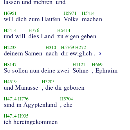
lassen und mehren
und
H6951
H5971
H5414
will dich zum Haufen
Volks
machen
H5414
H776
H5414
und will
dies Land
zu eigen geben
H2233
H310
H5769
H272
deinem Samen
nach
dir ewiglich .
5
H8147
H1121
H669
So sollen nun deine zwei
Söhne
, Ephraim
H4519
H3205
und Manasse
, die dir geboren
H4714
H776
H5704
sind in Ägyptenland
, ehe
H4714
H935
ich hereingekommen