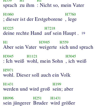
H559
H1
H1
sprach
zu ihm
: Nicht so, mein Vater
H1060
H7760
; dieser ist der Erstgeborene
, lege
H3225
H7218
deine rechte Hand
auf sein Haupt .
19
H1
H3985
H559
Aber sein Vater
weigerte
sich und sprach
H3045
H1121
H3045
: Ich weiß
wohl, mein Sohn
, ich weiß
H5971
wohl. Dieser soll auch ein Volk
H1431
H199
werden und wird groß
sein; aber
H6996
H251
H1431
sein jüngerer
Bruder
wird größer