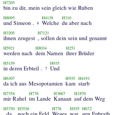
H7205
bin zu dir, mein sein gleich wie Ruben
H8095
H4138
H310
und Simeon .
Welche
du aber nach
6
H3205
H7121
ihnen zeugest
, sollen dein sein und genannt
H5921
H8034
H251
werden nach
dem Namen
ihrer Brüder
H5159
H935
in deren Erbteil .
Und
7
H6307
H935
H4191
da ich aus Mesopotamien
kam
starb
H7354
H776
H3667
H1870
mir Rahel
im Lande
Kanaan
auf dem Weg
H5750
H3530
H776
H935
H672
, da
noch ein Feld
Weges
war
gen Ephrath