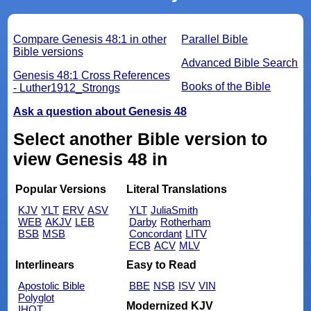
Compare Genesis 48:1 in other
Parallel Bible
Bible versions
Advanced Bible Search
Genesis 48:1 Cross References
Books of the Bible
- Luther1912_Strongs
Ask a question about Genesis 48
Select another Bible version to
view Genesis 48 in
Popular Versions
Literal Translations
KJV
YLT
ERV
ASV
YLT
JuliaSmith
WEB
AKJV
LEB
Darby
Rotherham
BSB
MSB
Concordant
LITV
ECB
ACV
MLV
Interlinears
Easy to Read
Apostolic Bible
BBE
NSB
ISV
VIN
Polyglot
Modernized KJV
IHOT