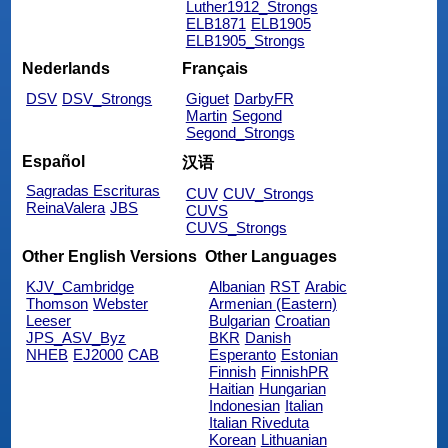
Luther1912_Strongs
ELB1871
ELB1905
ELB1905_Strongs
Nederlands
Français
DSV
DSV_Strongs
Giguet
DarbyFR
Martin
Segond
Segond_Strongs
Español
汉语
Sagradas Escrituras
CUV
CUV_Strongs
ReinaValera
JBS
CUVS
CUVS_Strongs
Other English Versions
Other Languages
KJV_Cambridge
Albanian
RST
Arabic
Thomson
Webster
Armenian (Eastern)
Leeser
Bulgarian
Croatian
JPS_ASV_Byz
BKR
Danish
NHEB
EJ2000
CAB
Esperanto
Estonian
Finnish
FinnishPR
Haitian
Hungarian
Indonesian
Italian
Italian Riveduta
Korean
Lithuanian