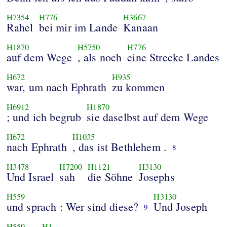
H7354
H776
H3667
Rahel
bei mir im Lande
Kanaan
H1870
H5750
H776
auf dem Wege
, als noch
eine Strecke Landes
H672
H935
war, um nach Ephrath
zu kommen
H6912
H1870
; und ich begrub
sie daselbst auf dem Wege
H672
H1035
nach Ephrath
, das ist Bethlehem .
8
H3478
H7200
H1121
H3130
Und Israel
sah
die Söhne
Josephs
H559
H3130
und sprach : Wer sind diese?
Und Joseph
9
H559
H1