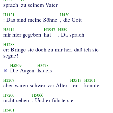
sprach
zu seinem Vater
H1121
H430
: Das sind meine Söhne
, die Gott
H5414
H3947
H559
mir hier gegeben
hat
. Da sprach
H1288
er: Bringe sie doch zu mir her, daß ich sie
segne!
H5869
H3478
Die Augen
Israels
10
H2207
H3513
H3201
aber waren schwer vor Alter
, er
konnte
H7200
H5066
nicht sehen
. Und er führte sie
H5401