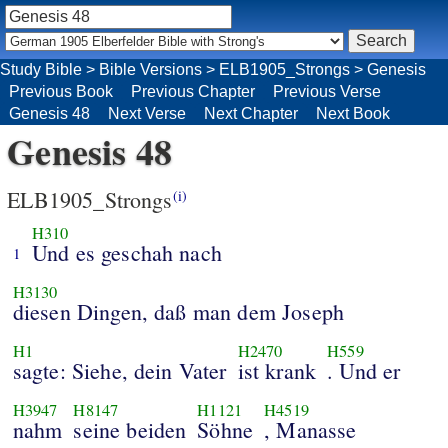
Study Bible
>
Bible Versions
>
ELB1905_Strongs
>
Genesis
Previous Book
Previous Chapter
Previous Verse
Genesis 48
Next Verse
Next Chapter
Next Book
Genesis 48
ELB1905_Strongs
(i)
H310
Und es geschah nach
1
H3130
diesen Dingen, daß man dem Joseph
H1
H2470
H559
sagte: Siehe, dein Vater
ist krank
. Und er
H3947
H8147
H1121
H4519
nahm
seine beiden
Söhne
, Manasse