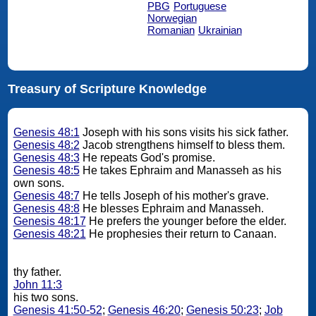
PBG
Portuguese
Norwegian
Romanian
Ukrainian
Treasury of Scripture Knowledge
Genesis 48:1
Joseph with his sons visits his sick father.
Genesis 48:2
Jacob strengthens himself to bless them.
Genesis 48:3
He repeats God's promise.
Genesis 48:5
He takes Ephraim and Manasseh as his
own sons.
Genesis 48:7
He tells Joseph of his mother's grave.
Genesis 48:8
He blesses Ephraim and Manasseh.
Genesis 48:17
He prefers the younger before the elder.
Genesis 48:21
He prophesies their return to Canaan.
thy father.
John 11:3
his two sons.
Genesis 41:50-52
;
Genesis 46:20
;
Genesis 50:23
;
Job