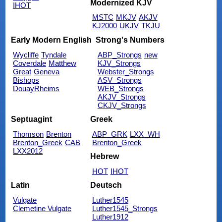
Modernized KJV
IHOT
MSTC
MKJV
AKJV
KJ2000
UKJV
TKJU
Early Modern English
Strong's Numbers
Wycliffe
Tyndale
ABP_Strongs
new
Coverdale
Matthew
KJV_Strongs
Great
Geneva
Webster_Strongs
Bishops
ASV_Strongs
DouayRheims
WEB_Strongs
AKJV_Strongs
CKJV_Strongs
Septuagint
Greek
Thomson
Brenton
ABP_GRK
LXX_WH
Brenton_Greek
CAB
Brenton_Greek
LXX2012
Hebrew
HOT
IHOT
Latin
Deutsch
Vulgate
Luther1545
Clemetine Vulgate
Luther1545_Strongs
Luther1912