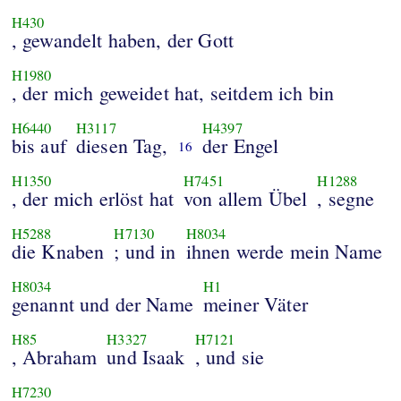
H430
, gewandelt haben, der Gott
H1980
, der mich geweidet hat, seitdem ich bin
H6440
H3117
H4397
bis auf
diesen Tag,
der Engel
16
H1350
H7451
H1288
, der mich erlöst hat
von allem Übel
, segne
H5288
H7130
H8034
die Knaben
; und in
ihnen werde mein Name
H8034
H1
genannt und der Name
meiner Väter
H85
H3327
H7121
, Abraham
und Isaak
, und sie
H7230