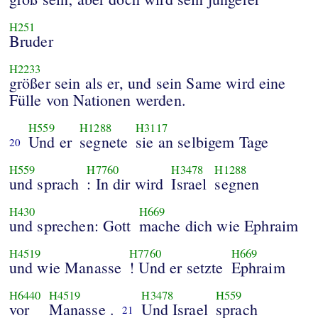
H251
Bruder
H2233
größer sein als er, und sein Same wird eine
Fülle von Nationen werden.
H559
H1288
H3117
Und er
segnete
sie an selbigem Tage
20
H559
H7760
H3478
H1288
und sprach
: In dir wird
Israel
segnen
H430
H669
und sprechen: Gott
mache dich wie Ephraim
H4519
H7760
H669
und wie Manasse
! Und er setzte
Ephraim
H6440
H4519
H3478
H559
vor
Manasse .
Und Israel
sprach
21