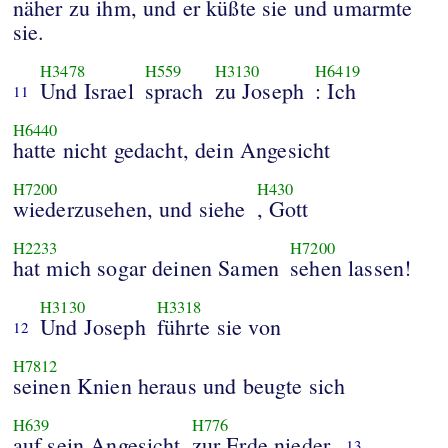
näher zu ihm, und er küßte sie und umarmte
sie.
H3478
H559
H3130
H6419
Und Israel
sprach
zu Joseph
: Ich
11
H6440
hatte nicht gedacht, dein Angesicht
H7200
H430
wiederzusehen, und siehe
, Gott
H2233
H7200
hat mich sogar deinen Samen
sehen lassen!
H3130
H3318
Und Joseph
führte sie von
12
H7812
seinen Knien heraus und beugte sich
H639
H776
auf sein Angesicht
zur Erde nieder.
13