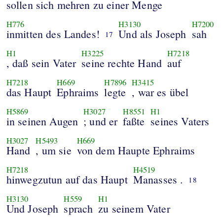
sollen sich mehren zu einer Menge
H776
H3130
H7200
inmitten des Landes!
Und als Joseph
sah
17
H1
H3225
H7218
, daß sein Vater
seine rechte Hand
auf
H7218
H669
H7896
H3415
das Haupt
Ephraims
legte
, war es übel
H5869
H3027
H8551
H1
in seinen Augen
; und er
faßte
seines Vaters
H3027
H5493
H669
Hand
, um sie
von dem Haupte Ephraims
H7218
H4519
hinwegzutun auf das Haupt
Manasses .
18
H3130
H559
H1
Und Joseph
sprach
zu seinem Vater