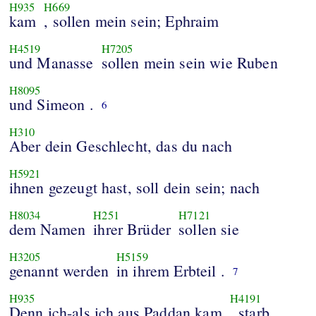
H935
H669
kam
, sollen mein sein; Ephraim
H4519
H7205
und Manasse
sollen mein sein wie Ruben
H8095
und Simeon .
6
H310
Aber dein Geschlecht, das du nach
H5921
ihnen gezeugt hast, soll dein sein; nach
H8034
H251
H7121
dem Namen
ihrer Brüder
sollen sie
H3205
H5159
genannt werden
in ihrem Erbteil .
7
H935
H4191
Denn ich-als ich aus Paddan kam
, starb