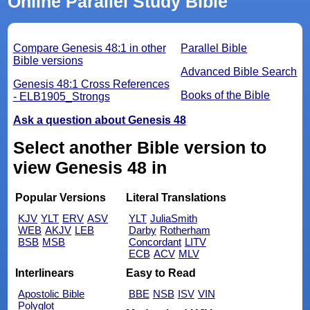
Online Parallel Study Bible
Compare Genesis 48:1 in other
Parallel Bible
Bible versions
Advanced Bible Search
Genesis 48:1 Cross References
Books of the Bible
- ELB1905_Strongs
Ask a question about Genesis 48
Select another Bible version to
view Genesis 48 in
Popular Versions
Literal Translations
KJV
YLT
ERV
ASV
YLT
JuliaSmith
WEB
AKJV
LEB
Darby
Rotherham
BSB
MSB
Concordant
LITV
ECB
ACV
MLV
Interlinears
Easy to Read
Apostolic Bible
BBE
NSB
ISV
VIN
Polyglot