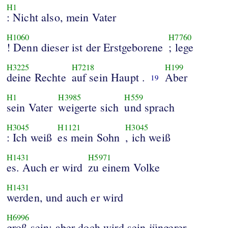
H1
: Nicht also, mein Vater
H1060
H7760
! Denn dieser ist der Erstgeborene
; lege
H3225
H7218
H199
deine Rechte
auf sein Haupt .
Aber
19
H1
H3985
H559
sein Vater
weigerte sich
und sprach
H3045
H1121
H3045
: Ich weiß
es mein Sohn
, ich weiß
H1431
H5971
es. Auch er wird
zu einem Volke
H1431
werden, und auch er wird
H6996
groß sein; aber doch wird sein jüngerer