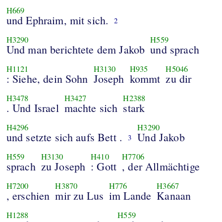
H669
und Ephraim, mit sich.
2
H3290
H559
Und man berichtete dem Jakob
und sprach
H1121
H3130
H935
H5046
: Siehe, dein Sohn
Joseph
kommt
zu dir
H3478
H3427
H2388
. Und Israel
machte sich
stark
H4296
H3290
und setzte sich aufs Bett .
Und Jakob
3
H559
H3130
H410
H7706
sprach
zu Joseph
: Gott
, der Allmächtige
H7200
H3870
H776
H3667
, erschien
mir zu Lus
im Lande
Kanaan
H1288
H559