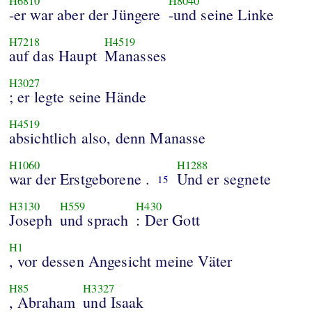
H6810
H8040
-er war aber der Jüngere
-und seine Linke
H7218
H4519
auf das Haupt
Manasses
H3027
; er legte seine Hände
H4519
absichtlich also, denn Manasse
H1060
H1288
war der Erstgeborene .
Und er segnete
15
H3130
H559
H430
Joseph
und sprach
: Der Gott
H1
, vor dessen Angesicht meine Väter
H85
H3327
, Abraham
und Isaak