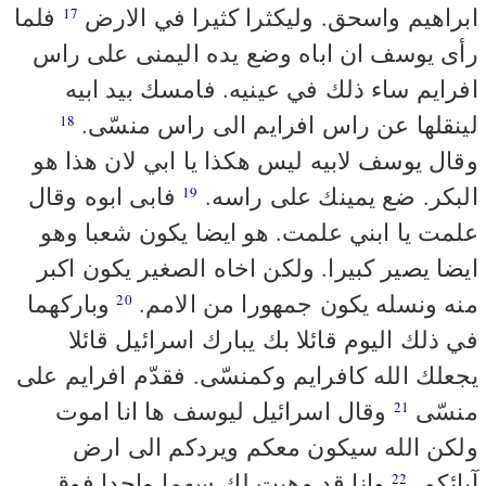
ابراهيم واسحق. وليكثرا كثيرا في الارض
فلما
17
رأى يوسف ان اباه وضع يده اليمنى على راس
افرايم ساء ذلك في عينيه. فامسك بيد ابيه
لينقلها عن راس افرايم الى راس منسّى.
18
وقال يوسف لابيه ليس هكذا يا ابي لان هذا هو
البكر. ضع يمينك على راسه.
فابى ابوه وقال
19
علمت يا ابني علمت. هو ايضا يكون شعبا وهو
ايضا يصير كبيرا. ولكن اخاه الصغير يكون اكبر
منه ونسله يكون جمهورا من الامم.
وباركهما
20
في ذلك اليوم قائلا بك يبارك اسرائيل قائلا
يجعلك الله كافرايم وكمنسّى. فقدّم افرايم على
منسّى
وقال اسرائيل ليوسف ها انا اموت
21
ولكن الله سيكون معكم ويردكم الى ارض
آبائكم.
وانا قد وهبت لك سهما واحدا فوق
22