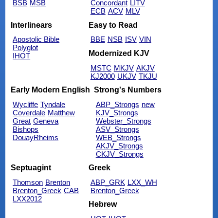
BSB
MSB
Concordant
LITV
ECB
ACV
MLV
Interlinears
Easy to Read
Apostolic Bible
BBE
NSB
ISV
VIN
Polyglot
Modernized KJV
IHOT
MSTC
MKJV
AKJV
KJ2000
UKJV
TKJU
Early Modern English
Strong's Numbers
Wycliffe
Tyndale
ABP_Strongs
new
Coverdale
Matthew
KJV_Strongs
Great
Geneva
Webster_Strongs
Bishops
ASV_Strongs
DouayRheims
WEB_Strongs
AKJV_Strongs
CKJV_Strongs
Septuagint
Greek
Thomson
Brenton
ABP_GRK
LXX_WH
Brenton_Greek
CAB
Brenton_Greek
LXX2012
Hebrew