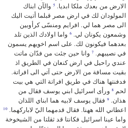
الارض من بعدك ملكا ابديا.
والآن ابناك
5
المولودان لك في ارض مصر قبلما أتيت اليك
الى مصر هما لي. افرايم ومنسّى كرأوبين
وشمعون يكونان لي.
واما اولادك الذين تلد
6
بعدهما فيكونون لك. على اسم اخويهم يسمون
في نصيبهم.
وانا حين جئت من فدّان ماتت
7
عندي راحيل في ارض كنعان في الطريق اذ
بقيت مسافة من الارض حتى آتي الى افراتة.
فدفنتها هناك في طريق افراتة التي هي بيت
لحم
ورأى اسرائيل ابني يوسف فقال من
8
هذان.
فقال يوسف لابيه هما ابناي اللذان
9
اعطاني الله ههنا. فقال قدمهما اليّ لاباركهما.
10
واما عينا اسرائيل فكانتا قد ثقلتا من الشيخوخة