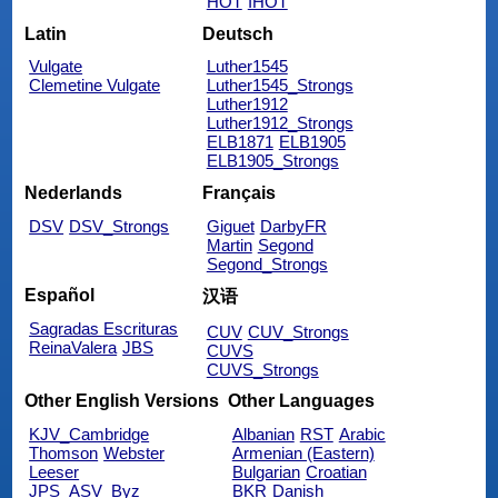
HOT
IHOT
Latin
Deutsch
Vulgate
Luther1545
Clemetine Vulgate
Luther1545_Strongs
Luther1912
Luther1912_Strongs
ELB1871
ELB1905
ELB1905_Strongs
Nederlands
Français
DSV
DSV_Strongs
Giguet
DarbyFR
Martin
Segond
Segond_Strongs
Español
汉语
Sagradas Escrituras
CUV
CUV_Strongs
ReinaValera
JBS
CUVS
CUVS_Strongs
Other English Versions
Other Languages
KJV_Cambridge
Albanian
RST
Arabic
Thomson
Webster
Armenian (Eastern)
Leeser
Bulgarian
Croatian
JPS_ASV_Byz
BKR
Danish