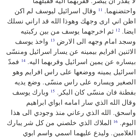
لا يقدر ان يبصر. فقربهما اليه فقبّلهما
واحتضنهما.
وقال اسرائيل ليوسف لم اكن
11
اظن اني ارى وجهك وهوذا الله قد اراني نسلك
ايضا.
ثم اخرجهما يوسف من بين ركبتيه
12
وسجد امام وجهه الى الارض
واخذ يوسف
13
الاثنين افرايم بيمينه عن يسار اسرائيل ومنسّى
بيساره عن يمين اسرائيل وقربهما اليه.
فمدّ
14
اسرائيل يمينه ووضعها على راس افرايم وهو
الصغير ويساره على راس منسّى. وضع يديه
بفطنة فان منسّى كان البكر.
وبارك يوسف
15
وقال الله الذي سار امامه ابواي ابراهيم
واسحق. الله الذي رعاني منذ وجودي الى هذا
اليوم.
الملاك الذي خلصني من كل شر يبارك
16
الغلامين. وليدع عليهما اسمي واسم ابوي