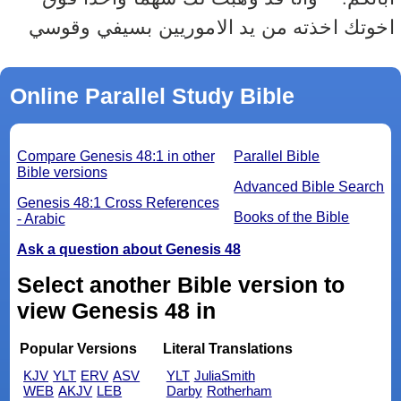
اخوتك اخذته من يد الاموريين بسيفي وقوسي
Online Parallel Study Bible
Compare Genesis 48:1 in other
Parallel Bible
Bible versions
Advanced Bible Search
Genesis 48:1 Cross References
Books of the Bible
- Arabic
Ask a question about Genesis 48
Select another Bible version to
view Genesis 48 in
Popular Versions
Literal Translations
KJV
YLT
ERV
ASV
YLT
JuliaSmith
WEB
AKJV
LEB
Darby
Rotherham