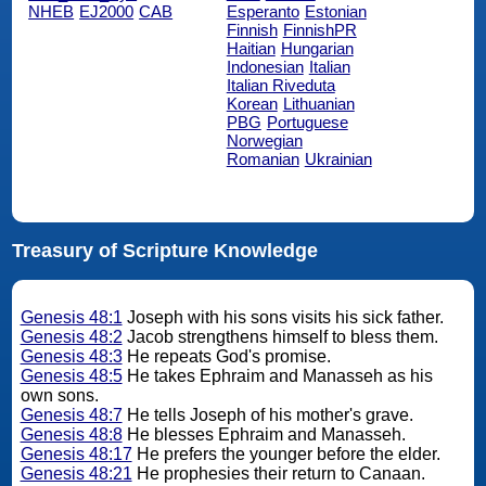
NHEB
EJ2000
CAB
Esperanto
Estonian
Finnish
FinnishPR
Haitian
Hungarian
Indonesian
Italian
Italian Riveduta
Korean
Lithuanian
PBG
Portuguese
Norwegian
Romanian
Ukrainian
Treasury of Scripture Knowledge
Genesis 48:1
Joseph with his sons visits his sick father.
Genesis 48:2
Jacob strengthens himself to bless them.
Genesis 48:3
He repeats God's promise.
Genesis 48:5
He takes Ephraim and Manasseh as his
own sons.
Genesis 48:7
He tells Joseph of his mother's grave.
Genesis 48:8
He blesses Ephraim and Manasseh.
Genesis 48:17
He prefers the younger before the elder.
Genesis 48:21
He prophesies their return to Canaan.