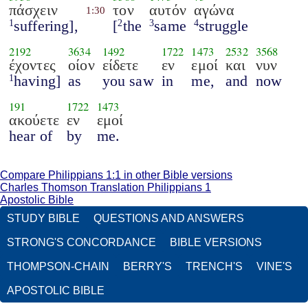
πάσχειν
τον
αυτόν
αγώνα
1:30
suffering],
[
the
same
struggle
1
2
3
4
2192
3634
1492
1722
1473
2532
3568
έχοντες
οίον
είδετε
εν
εμοί
και
νυν
having]
as
you saw
in
me,
and
now
1
191
1722
1473
ακούετε
εν
εμοί
hear of
by
me.
Compare Philippians 1:1 in other Bible versions
Charles Thomson Translation Philippians 1
Apostolic Bible
STUDY BIBLE
QUESTIONS AND ANSWERS
STRONG'S CONCORDANCE
BIBLE VERSIONS
THOMPSON-CHAIN
BERRY'S
TRENCH'S
VINE'S
APOSTOLIC BIBLE