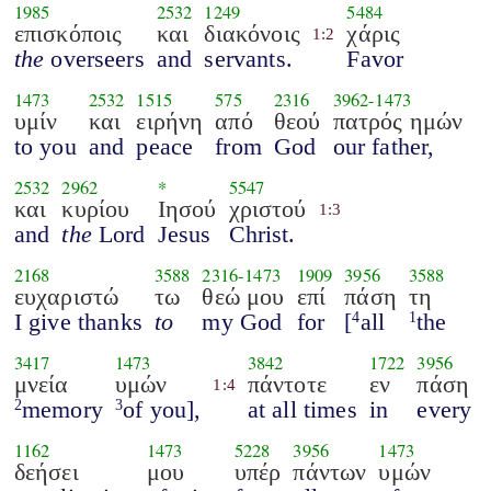
1985
2532
1249
5484
επισκόποις
και
διακόνοις
χάρις
1:2
the
overseers
and
servants.
Favor
1473
2532
1515
575
2316
3962
-
1473
υμίν
και
ειρήνη
από
θεού
πατρός ημών
to you
and
peace
from
God
our father,
2532
2962
*
5547
και
κυρίου
Ιησού
χριστού
1:3
and
the
Lord
Jesus
Christ.
2168
3588
2316
-
1473
1909
3956
3588
ευχαριστώ
τω
θεώ μου
επί
πάση
τη
I give thanks
to
my God
for
[
all
the
4
1
3417
1473
3842
1722
3956
μνεία
υμών
πάντοτε
εν
πάση
1:4
memory
of you],
at all times
in
every
2
3
1162
1473
5228
3956
1473
δεήσει
μου
υπέρ
πάντων
υμών