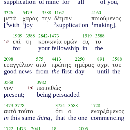
supplication
of mine
for
all
of you,
3326
5479
3588
1162
4160
μετά
χαράς
την
δέησιν
ποιούμενος
[
with
joy
supplication
making],
3
4
2
1
1909
3588
2842
-
1473
1519
3588
επί
τη
κοινωνία υμών
εις
το
1:5
for
your fellowship
in
the
2098
575
4413
2250
891
3588
ευαγγέλιον
από
πρώτης
ημέρας
άχρι
του
good news
from
the
first
day
until
the
3568
3982
νυν
πεποιθώς
1:6
present;
being persuaded
1473
-
3778
3754
3588
1728
αυτό τούτο
ότι
ο
εναρξάμενος
in
this same
thing
,
that
the one
commencing
1722
1473
2041
18
2005