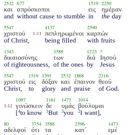
2532
677
1519
2250
και
απρόσκοποι
εις
ημέραν
and
without cause to stumble
in
the
day
5547
4137
2590
χριστού
πεπληρωμένοι
καρπών
1:11
of Christ,
being filled
with fruits
1343
3588
1223
*
δικαιοσύνης
των
διά
Ιησού
of righteousness,
of the ones
by
Jesus
5547
1519
1391
2532
1868
2316
χριστού
εις
δόξαν
και
έπαινον
θεού
Christ,
to
glory
and
praise
of God.
1097
1161
1473
1014
γινώσκειν
δε
υμάς
βούλομαι
1:12
[
to know
But
you
I want],
4
1
3
2
80
3754
3588
2596
1473
αδελφοί
ότι
τα
κατ΄
εμέ