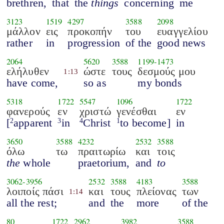
brethren,
that
the
things
concerning
me
3123
1519
4297
3588
2098
μάλλον
εις
προκοπήν
του
ευαγγελίου
rather
in
progression
of the
good news
2064
5620
3588
1199
-
1473
ελήλυθεν
ώστε
τους
δεσμούς μου
1:13
have come,
so as
my bonds
5318
1722
5547
1096
1722
φανερούς
εν
χριστώ
γενέσθαι
εν
[
apparent
in
Christ
to become]
in
2
3
4
1
3650
3588
4232
2532
3588
όλω
τω
πραιτωρίω
και
τοις
the
whole
praetorium,
and
to
3062
-
3956
2532
3588
4183
3588
λοιποίς πάσι
και
τους
πλείονας
των
1:14
all the rest;
and
the
more
of the
80
1722
2962
3982
3588