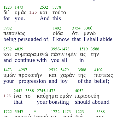
1223
1473
2532
3778
δι΄
υμάς
και
τούτο
1:25
for
you.
And
this
3982
1492
3754
3306
πεποιθώς
οίδα
ότι
μενώ
being persuaded of,
I know
that
I shall abide
2532
4839
3956
-
1473
1519
3588
και
συμπαραμενώ
πάσιν υμίν
εις
την
and
continue with
you all
in
1473
4297
2532
5479
3588
4102
υμών
προκοπήν
και
χαράν
της
πίστεως
your
progression
and
joy
of the
belief;
2443
3588
2745
-
1473
4052
ίνα
το
καύχημα υμών
περισσεύη
1:26
that
your boasting
should abound
1722
5547
*
1722
1473
1223
3588
εν
χριστώ
Ιησού
εν
εμοί
διά
της