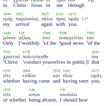
in
Christ
Jesus
in
me
through
1699
3952
3825
4314
1473
εμής
παρουσίας
πάλιν
προς
υμάς
1:27
my
arrival
again
with
you.
3440
516
3588
2098
3588
μόνον
αξίως
του
ευαγγελίου
του
Only
[
worthily
of the
good news
of the
2
3
4
5
5547
4176
2443
χριστού
πολιτεύεσθε
ίνα
Christ
conduct yourselves in public]!
that
6
1
1535
2064
2532
1492
1473
είτε
ελθών
και
ιδών
υμάς
whether
having come
and
having seen
you,
1535
548
191
είτε
απών
ακούσω
or
whether
being absent,
I should hear