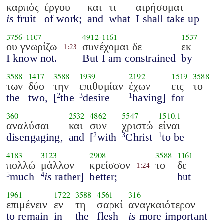
καρπός
έργου
και
τι
αιρήσομαι
is
fruit
of work;
and
what
I shall take up
3756
-
1107
4912
-
1161
1537
ου γνωρίζω
συνέχομαι δε
εκ
1:23
I know not.
But I am constrained
by
3588
1417
3588
1939
2192
1519
3588
των
δύο
την
επιθυμίαν
έχων
εις
το
the
two,
[
the
desire
having]
for
2
3
1
360
2532
4862
5547
1510.1
αναλύσαι
και
συν
χριστώ
είναι
disengaging,
and
[
with
Christ
to be
2
3
1
4183
3123
2908
3588
1161
πολλώ
μάλλον
κρείσσον
το
δε
1:24
much
is
rather]
better;
but
5
4
1961
1722
3588
4561
316
επιμένειν
εν
τη
σαρκί
αναγκαιότερον
to remain
in
the
flesh
is
more important