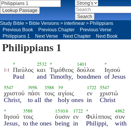
Study Bible
>
Bible Versions
>
interlinear
>
Philippians
Previous Book
Previous Chapter
Previous Verse
Philippians 1
Next Verse
Next Chapter
Next Book
Philippians 1
*
2532
*
1401
*
Παύλος
και
Τιμόθεος
δούλοι
Ιησού
1:1
Paul
and
Timothy,
bondmen
of Jesus
5547
3956
3588
39
1722
5547
χριστού
πάσι
τοις
αγίοις
εν
χριστώ
Christ,
to all
the
holy ones
in
Christ
*
3588
1510.6
1722
*
4862
Ιησού
τοις
όυσιν
εν
Φιλίπποις
συν
Jesus,
to the ones
being
in
Philippi,
with