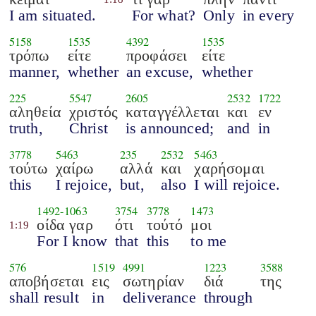
I am situated.
For what?
Only
in every
5158
1535
4392
1535
τρόπω
είτε
προφάσει
είτε
manner,
whether
an excuse,
whether
225
5547
2605
2532
1722
αληθεία
χριστός
καταγγέλλεται
και
εν
truth,
Christ
is announced;
and
in
3778
5463
235
2532
5463
τούτω
χαίρω
αλλά
και
χαρήσομαι
this
I rejoice,
but,
also
I will rejoice.
1492
-
1063
3754
3778
1473
οίδα γαρ
ότι
τούτό
μοι
1:19
For I know
that
this
to me
576
1519
4991
1223
3588
αποβήσεται
εις
σωτηρίαν
διά
της
shall result
in
deliverance
through