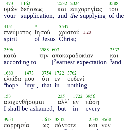
1473
1162
2532
2024
3588
υμών
δεήσεως
και
επιχορηγίας
του
your
supplication,
and
the
supplying
of the
4151
*
5547
πνεύματος
Ιησού
χριστού
1:20
spirit
of Jesus
Christ;
2596
3588
603
2532
κατά
την
αποκαραδοκίαν
και
according to
[
earnest expectation
and
2
3
1680
1473
3754
1722
3762
ελπίδα
μου
ότι
εν
ουδενί
hope
my],
that
in
nothing
4
1
153
235
1722
3956
αισχυνθήσομαι
αλλ΄
εν
πάση
I shall be ashamed,
but
in
every
3954
5613
3842
2532
3568
παρρησία
ως
πάντοτε
και
νυν