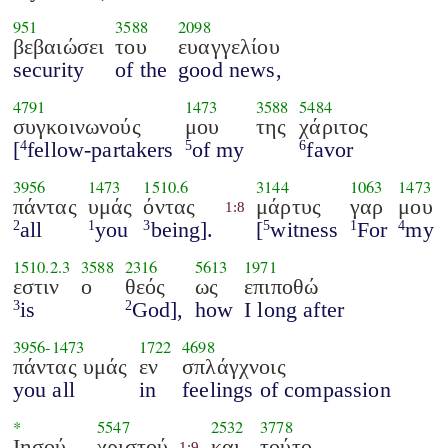
951
3588
2098
βεβαιώσει
του
ευαγγελίου
security
of the
good news,
4791
1473
3588
5484
συγκοινωνούς
μου
της
χάριτος
[
fellow-partakers
of my
favor
4
5
6
3956
1473
1510.6
3144
1063
1473
πάντας
υμάς
όντας
μάρτυς
γαρ
μου
1:8
all
you
being].
[
witness
For
my
2
1
3
5
1
4
1510.2.3
3588
2316
5613
1971
εστιν
ο
θεός
ως
επιποθώ
is
God],
how
I long after
3
2
3956
-
1473
1722
4698
πάντας υμάς
εν
σπλάγχνοις
you all
in
feelings of compassion
*
5547
2532
3778
Ιησού
χριστού
και
τούτο
1:9