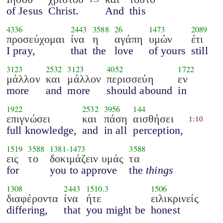
of Jesus
Christ.
And
this
4336
2443
3588
26
1473
2089
προσεύχομαι
ίνα
η
αγάπη
υμών
έτι
I pray,
that
the
love
of yours
still
3123
2532
3123
4052
1722
μάλλον
και
μάλλον
περισσεύη
εν
more
and
more
should abound
in
1922
2532
3956
144
επιγνώσει
και
πάση
αισθήσει
1:10
full knowledge,
and
in all
perception,
1519
3588
1381
-
1473
3588
εις
το
δοκιμάζειν υμάς
τα
for
you to approve
the
things
1308
2443
1510.3
1506
διαφέροντα
ίνα
ήτε
ειλικρινείς
differing,
that
you might be
honest