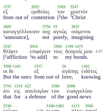
1537
2052
3588
5547
εξ
εριθείας
τον
χριστόν
from out of
contention
[
the
Christ
2
3
2605
3756
55
3633
καταγγέλλουσιν
ουχ
αγνώς
οιόμενοι
announce],
not
purely,
imagining
1
2347
2018
3588
1199
-
1473
θλίψιν
επιφέρειν
τοις
δεσμοίς μου
1:17
[
affliction
to add]
to
my bonds.
2
1
3588
-
1161
1537
26
1492
οι δε
εξ
αγάπης
ειδότες
But the ones
from out of
love,
knowing
3754
1519
627
3588
2098
ότι
εις
απολογίαν
του
ευαγγελίου
that
for
a defense
of the
good news
2749
5100
-
1063
4133
3956
κείμαι
τι γαρ
πλην
παντί
1:18