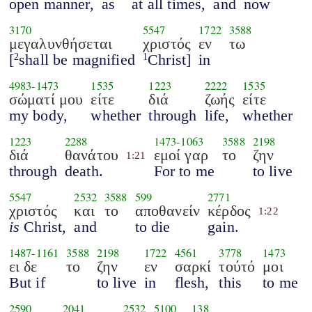
open manner,
as
at all times,
and
now
3170
5547
1722
3588
μεγαλυνθήσεται
χριστός
εν
τω
[
shall be magnified
Christ]
in
2
1
4983
-
1473
1535
1223
2222
1535
σώματί μου
είτε
διά
ζωής
είτε
my body,
whether
through
life,
whether
1223
2288
1473
-
1063
3588
2198
διά
θανάτου
εμοί γαρ
το
ζην
1:21
through
death.
For to me
to live
5547
2532
3588
599
2771
χριστός
και
το
αποθανείν
κέρδος
1:22
is
Christ,
and
to die
gain.
1487
-
1161
3588
2198
1722
4561
3778
1473
ει δε
το
ζην
εν
σαρκί
τούτό
μοι
But if
to live
in
flesh,
this
to me
2590
2041
2532
5100
138