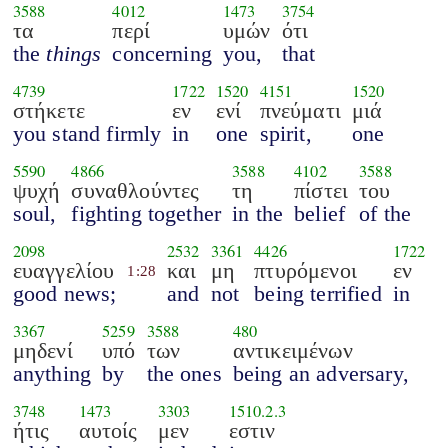
3588
4012
1473
3754
τα
περί
υμών
ότι
the
things
concerning
you,
that
4739
1722
1520
4151
1520
στήκετε
εν
ενί
πνεύματι
μιά
you stand firmly
in
one
spirit,
one
5590
4866
3588
4102
3588
ψυχή
συναθλούντες
τη
πίστει
του
soul,
fighting together
in the
belief
of the
2098
2532
3361
4426
1722
ευαγγελίου
και
μη
πτυρόμενοι
εν
1:28
good news;
and
not
being terrified
in
3367
5259
3588
480
μηδενί
υπό
των
αντικειμένων
anything
by
the ones
being an adversary,
3748
1473
3303
1510.2.3
ήτις
αυτοίς
μεν
εστιν