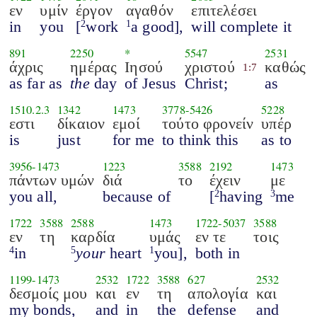
εν
υμίν
έργον
αγαθόν
επιτελέσει
in
you
[
work
a good],
will complete it
2
1
891
2250
*
5547
2531
άχρις
ημέρας
Ιησού
χριστού
καθώς
1:7
as far as
the
day
of Jesus
Christ;
as
1510.2.3
1342
1473
3778
-
5426
5228
εστι
δίκαιον
εμοί
τούτο φρονείν
υπέρ
is
just
for me
to think this
as to
3956
-
1473
1223
3588
2192
1473
πάντων υμών
διά
το
έχειν
με
you all,
because of
[
having
me
2
3
1722
3588
2588
1473
1722
-
5037
3588
εν
τη
καρδία
υμάς
εν τε
τοις
in
your
heart
you],
both in
4
5
1
1199
-
1473
2532
1722
3588
627
2532
δεσμοίς μου
και
εν
τη
απολογία
και
my bonds,
and
in
the
defense
and