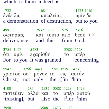
which
to them
indeed
is
1732
684
1473
-
1161
ένδειξις
απωλείας
υμίν δε
a demonstration
of destruction,
but to you
4991
2532
3778
575
2316
σωτηρίας
και
τούτο
από
θεού
1:29
deliverance --
and
this
from
God.
3754
1473
5483
3588
5228
ότι
υμίν
εχαρίσθη
το
υπέρ
For
to you
it was granted
concerning
5547
3756
3440
3588
1519
1473
χριστού
ου
μόνον
το
εις
αυτόν
Christ,
not
only
the
[
in
him
2
3
4100
235
2532
3588
5228
1473
πιστεύειν
αλλά
και
το
υπέρ
αυτού
trusting],
but
also
the
[
for
him
1
2
3
3958
3588
1473
73