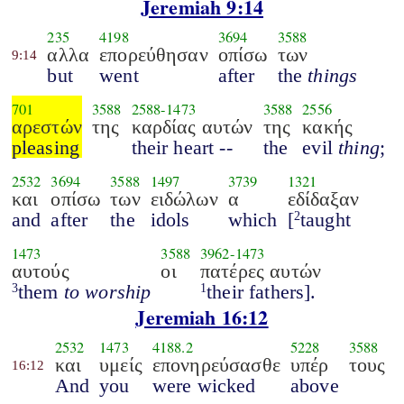
Jeremiah 9:14
235
4198
3694
3588
αλλα
επορεύθησαν
οπίσω
των
9:14
but
went
after
the
things
701
3588
2588
-
1473
3588
2556
αρεστών
της
καρδίας αυτών
της
κακής
pleasing
their heart --
the
evil
thing
;
2532
3694
3588
1497
3739
1321
και
οπίσω
των
ειδώλων
α
εδίδαξαν
and
after
the
idols
which
[
taught
2
1473
3588
3962
-
1473
αυτούς
οι
πατέρες αυτών
them
to worship
their fathers].
3
1
Jeremiah 16:12
2532
1473
4188.2
5228
3588
και
υμείς
επονηρεύσασθε
υπέρ
τους
16:12
And
you
were wicked
above