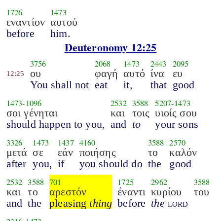
1726
1473
εναντίον
αυτού
before
him.
Deuteronomy 12:25
3756
2068
1473
2443
2095
ου
φαγή
αυτό
ίνα
ευ
12:25
You shall not
eat
it,
that
good
1473
-
1096
2532
3588
5207
-
1473
σοι γένηται
και
τοις
υιοίς σου
should happen to you,
and
to
your sons
3326
1473
1437
4160
3588
2570
μετά
σε
εάν
ποιήσης
το
καλόν
after
you,
if
you should do
the
good
2532
3588
701
1725
2962
3588
και
το
αρεστόν
έναντι
κυρίου
του
and
the
pleasing
thing
before
the
lord