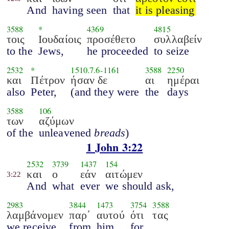
And
having seen
that
it is pleasing
3588
*
4369
4815
τοις
Ιουδαίοις
προσέθετο
συλλαβείν
to the
Jews,
he proceeded
to seize
2532
*
1510.7.6
-
1161
3588
2250
και
Πέτρον
ήσαν δε
αι
ημέραι
also
Peter,
(and they were
the
days
3588
106
των
αζύμων
of the
unleavened
breads
)
1 John 3:22
2532
3739
1437
154
και
ο
εάν
αιτώμεν
3:22
And
what
ever
we should ask,
2983
3844
1473
3754
3588
λαμβάνομεν
παρ΄
αυτού
ότι
τας
we receive
from
him,
for