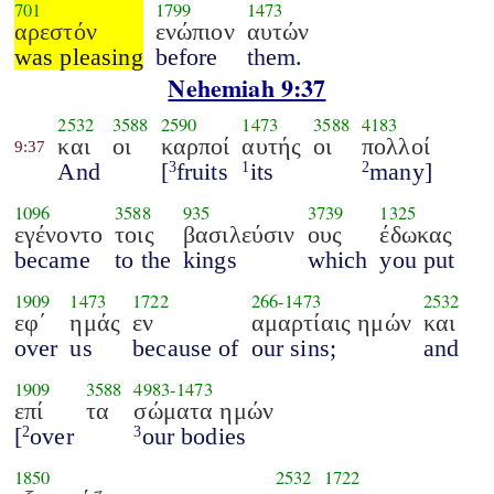
701
1799
1473
αρεστόν
ενώπιον
αυτών
was pleasing
before
them.
Nehemiah 9:37
2532
3588
2590
1473
3588
4183
και
οι
καρποί
αυτής
οι
πολλοί
9:37
And
[
fruits
its
many]
3
1
2
1096
3588
935
3739
1325
εγένοντο
τοις
βασιλεύσιν
ους
έδωκας
became
to the
kings
which
you put
1909
1473
1722
266
-
1473
2532
εφ΄
ημάς
εν
αμαρτίαις ημών
και
over
us
because of
our sins;
and
1909
3588
4983
-
1473
επί
τα
σώματα ημών
[
over
our bodies
2
3
1850
2532
1722