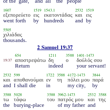
of the
gate,
and
all
the
people
1607
1519
1543.1
2532
1519
εξεπορεύετο
εις
εκατοντάδας
και
εις
went forth
by
hundreds
and
by
5505
χιλιάδας
thousands.
2 Samuel 19:37
654
1211
3588
1401
-
1473
αποστρεψάτω
δη
ο
δούλός σου
19:37
Return
indeed
your servant!
2532
599
1722
3588
4172
-
1473
3844
και
αποθανούμαι
εν
τη
πόλει μου
παρά
and
I shall die
in
my city,
by
3588
5028
3588
3962
-
1473
2532
3588
τω
τάφω
του
πατρός μου
και
της
the
burying-place
of my father
and