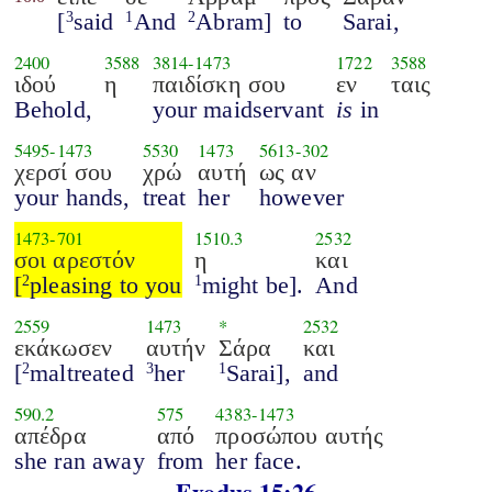
[
said
And
Abram]
to
Sarai,
3
1
2
2400
3588
3814
-
1473
1722
3588
ιδού
η
παιδίσκη σου
εν
ταις
Behold,
your maidservant
is
in
5495
-
1473
5530
1473
5613
-
302
χερσί σου
χρώ
αυτή
ως αν
your hands,
treat
her
however
1473
-
701
1510.3
2532
σοι αρεστόν
η
και
[
pleasing to you
might be].
And
2
1
2559
1473
*
2532
εκάκωσεν
αυτήν
Σάρα
και
[
maltreated
her
Sarai],
and
2
3
1
590.2
575
4383
-
1473
απέδρα
από
προσώπου αυτής
she ran away
from
her face.
Exodus 15:26