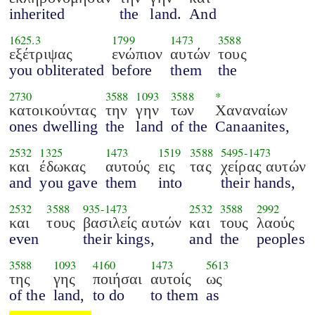
inherited
the
land.
And
1625.3
1799
1473
3588
εξέτριψας
ενώπιον
αυτών
τους
you obliterated
before
them
the
2730
3588
1093
3588
*
κατοικούντας
την
γην
των
Χαναναίων
ones dwelling
the
land
of the
Canaanites,
2532
1325
1473
1519
3588
5495
-
1473
και
έδωκας
αυτούς
εις
τας
χείρας αυτών
and
you gave
them
into
their hands,
2532
3588
935
-
1473
2532
3588
2992
και
τους
βασιλείς αυτών
και
τους
λαούς
even
their kings,
and
the
peoples
3588
1093
4160
1473
5613
της
γης
ποιήσαι
αυτοίς
ως
of the
land,
to do
to them
as