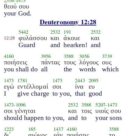
2316
-
1473
θεού σου
your God.
Deuteronomy 12:28
5442
2532
191
2532
φυλάσσου
και
άκουε
και
12:28
Guard
and
hearken!
and
4160
3956
3588
3056
3739
ποιήσεις
πάντας
τους
λόγους
ους
you shall do
all
the
words
which
1473
1781
1473
2443
2095
εγώ
εντέλλομαί
σοι
ίνα
ευ
I
give charge
to you,
that
good
1473
-
1096
2532
3588
5207
-
1473
σοι γένηται
και
τοις
υιοίς σου
should happen to you,
and
to
your sons
1223
165
1437
4160
3588
δι΄
αιώνος
εάν
ποιήσης
το