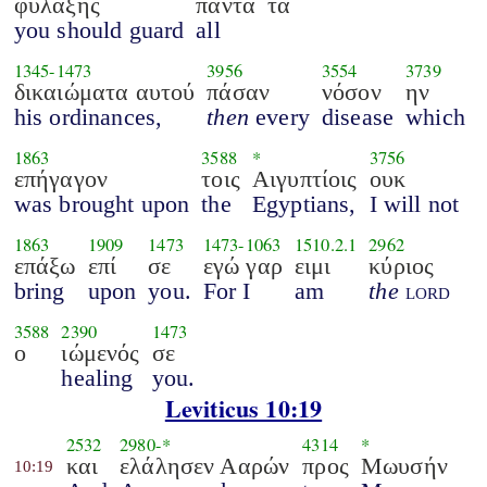
φυλάξης
πάντα
τα
you should guard
all
1345
-
1473
3956
3554
3739
δικαιώματα αυτού
πάσαν
νόσον
ην
his ordinances,
then
every
disease
which
1863
3588
*
3756
επήγαγον
τοις
Αιγυπτίοις
ουκ
was brought upon
the
Egyptians,
I will not
1863
1909
1473
1473
-
1063
1510.2.1
2962
επάξω
επί
σε
εγώ γαρ
ειμι
κύριος
bring
upon
you.
For I
am
the
lord
3588
2390
1473
ο
ιώμενός
σε
healing
you.
Leviticus 10:19
2532
2980
-*
4314
*
και
ελάλησεν Ααρών
προς
Μωυσήν
10:19