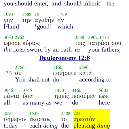
you should enter,
and
should inherit
the
1093
3588
18
3739
γην
την
αγαθήν
ην
[
land
good]
which
2
1
3660
-
2962
3588
3962
-
1473
ώμοσε κύριος
τοις
πατράσι σου
the
lord
swore by an oath
to
your fathers,
Deuteronomy 12:8
3756
4160
2596
ου
ποιήσετε
κατά
12:8
You shall not
do
according to
3956
3745
1473
4160
5602
πάντα
όσα
ημείς
ποιούμεν
ώδε
all
as many as
we
do
here
4594
1538
3588
701
σήμερον
έκαστος
το
αρεστόν
today --
each
doing
the
pleasing
thing