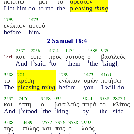
ποιείτω
μοι
το
αρεστόν
I let him do
to me
the
pleasing
thing
1799
1473
ενώπιον
αυτού
before
him.
2 Samuel 18:4
2532
2036
4314
1473
3588
935
και
είπε
προς
αυτούς
ο
βασιλεύς
18:4
And
[
said
to
them
the
king],
3
4
5
1
2
3588
701
1799
1473
4160
το
αρέση
ενώπιον
υμών
ποιήσω
The
pleasing
thing
before
you
I will do.
2532
2476
3588
935
3844
3588
2827.1
και
έστη
ο
βασιλεύς
παρά
το
κλίτος
And
[
stood
the
king]
by
the
side
3
1
2
3588
4439
2532
3956
3588
2992
της
πύλης
και
πας
ο
λαός