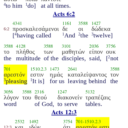
to him
do]
at all times.
4
1
Acts 6:2
4341
1161
3588
1427
προσκαλεσάμενοι
δε
οι
δώδεκα
6:2
[
having called
And
the
twelve]
4
1
2
3
3588
4128
3588
3101
2036
3756
το
πλήθος
των
μαθητών
είπον
ουκ
the
multitude
of the
disciples,
said,
[
not
2
701
1510.2.3
1473
2641
3588
αρεστόν
εστιν
ημάς
καταλείψαντος
τον
pleasing
It is]
for us
leaving behind
the
3
1
3056
3588
2316
1247
5132
λόγον
του
θεού
διακονείν
τραπέζαις
word
of God,
to serve
tables.
Acts 12:3
2532
1492
3754
701
-
1510.2.3
και
ιδών
ότι
αρεστόν εστι
12:3