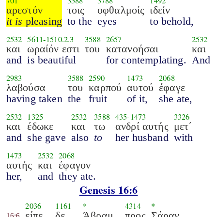
701
3588
3788
1492
αρεστόν
τοις
οφθαλμοίς
ιδείν
it is
pleasing
to the
eyes
to behold,
2532
5611
-
1510.2.3
3588
2657
2532
και
ωραίόν εστι
του
κατανοήσαι
και
and
is beautiful
for contemplating.
And
2983
3588
2590
1473
2068
λαβούσα
του
καρπού
αυτού
έφαγε
having taken
the
fruit
of it,
she ate,
2532
1325
2532
3588
435
-
1473
3326
και
έδωκε
και
τω
ανδρί αυτής
μετ΄
and
she gave
also
to
her husband
with
1473
2532
2068
αυτής
και
έφαγον
her,
and
they ate.
Genesis 16:6
2036
1161
*
4314
*
είπε
δε
Άβραμ
προς
Σάραν
16:6