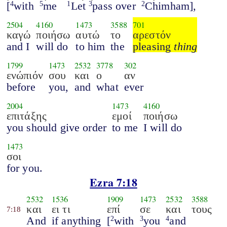
[
with
me
Let
pass over
Chimham],
4
5
1
3
2
2504
4160
1473
3588
701
καγώ
ποιήσω
αυτώ
το
αρεστόν
and I
will do
to him
the
pleasing
thing
1799
1473
2532
3778
302
ενώπιόν
σου
και
ο
αν
before
you,
and
what
ever
2004
1473
4160
επιτάξης
εμοί
ποιήσω
you should give order
to me
I will do
1473
σοι
for you.
Ezra 7:18
2532
1536
1909
1473
2532
3588
και
ει τι
επί
σε
και
τους
7:18
And
if anything
[
with
you
and
2
3
4