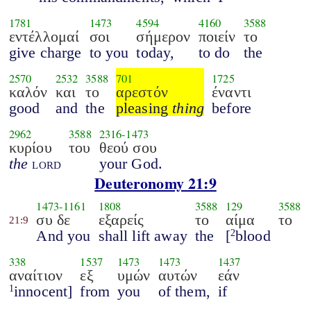
1781
1473
4594
4160
3588
εντέλλομαί
σοι
σήμερον
ποιείν
το
give charge
to you
today,
to do
the
2570
2532
3588
701
1725
καλόν
και
το
αρεστόν
έναντι
good
and
the
pleasing
thing
before
2962
3588
2316
-
1473
κυρίου
του
θεού σου
the
lord
your God.
Deuteronomy 21:9
1473
-
1161
1808
3588
129
3588
συ δε
εξαρείς
το
αίμα
το
21:9
And you
shall lift away
the
[
blood
2
338
1537
1473
1473
1437
αναίτιον
εξ
υμών
αυτών
εάν
innocent]
from
you
of them,
if
1