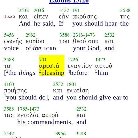
2532
2036
1437
191
3588
και
είπεν
εάν
ακούσης
της
15:26
And
he said,
If
you should hear
the
5456
2962
3588
2316
-
1473
2532
φωνής
κυρίου
του
θεού σου
και
voice
of
the
lord
your God,
and
3588
701
1726
1473
τα
αρεστά
εναντίον
αυτού
[
the
things
pleasing
before
him
2
3
4
5
4160
2532
1801
ποιήσης
και
ενωτίση
you should do],
and
you should give ear to
1
3588
1785
-
1473
2532
τας
εντολάς αυτού
και
his commandments,
and
5442
3956
3588