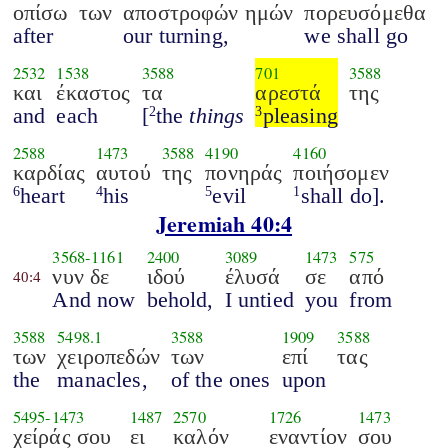
οπίσω
των
αποστροφών ημών
πορευσόμεθα
after
our turning,
we shall go
2532
1538
3588
701
3588
και
έκαστος
τα
αρεστά
της
and
each
[
the
things
pleasing
2
3
2588
1473
3588
4190
4160
καρδίας
αυτού
της
πονηράς
ποιήσομεν
heart
his
evil
shall do].
6
4
5
1
Jeremiah 40:4
3568
-
1161
2400
3089
1473
575
νυν δε
ιδού
έλυσά
σε
από
40:4
And now
behold,
I untied
you
from
3588
5498.1
3588
1909
3588
των
χειροπεδών
των
επί
τας
the
manacles,
of the ones
upon
5495
-
1473
1487
2570
1726
1473
χείράς σου
ει
καλόν
εναντίον
σου