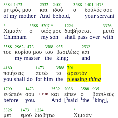
3384
-
1473
2532
2400
3588
1401
-
1473
μητρός μου
και
ιδού
ο
δούλός σου
of my mother.
And
behold,
your servant
*
3588
5207
-*
1224
3326
Χιμαάν
ο
υιός μου
διαβήσεται
μετά
Chimham
my son
shall pass over
with
3588
2962
-
1473
3588
935
2532
του
κυρίου μου
του
βασιλέως
και
my master
the
king;
and
4160
1473
3588
701
ποιήσεις
αυτώ
το
αρεστόν
you shall do
for him
the
pleasing
thing
1799
1473
2532
2036
3588
935
ενώπιόν
σου
και
είπεν
ο
βασιλεύς
19:38
before
you.
And
[
said
the
king],
3
1
2
3326
1473
1224
*
μετ΄
εμού
διαβήτω
Χιμαάν