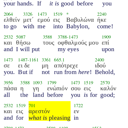
your hands.
If
it is
good
before
you
2064
3326
1473
1519
*
2240
ελθείν
μετ΄
εμού
εις
Βαβυλώνα
ήκε
to go
with
me
into
Babylon,
come!
2532
5087
3588
3788
-
1473
1909
και
θήσω
τους
οφθαλμούς μου
επί
and
I will put
my eyes
upon
1473
1487
-
1161
3361
665.1
2400
σε
ει δε
μη
απότρεχε
ιδού
you.
But if
not
run from
here
!
Behold,
3956
3588
1093
1799
1473
1519
2570
πάσα
η
γη
ενώπιόν
σου
εις
καλόν
all
the
land
before
you
is
for
good;
2532
1519
701
1722
και
εις
αρεστόν
εν
and
for
what is
pleasing
in