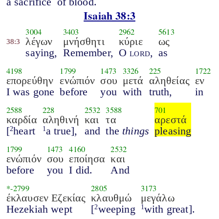
a sacrifice
of blood.
Isaiah 38:3
3004
3403
2962
5613
λέγων
μνήσθητι
κύριε
ως
38:3
saying,
Remember,
O
lord
,
as
4198
1799
1473
3326
225
1722
επορεύθην
ενώπιόν
σου
μετά
αληθείας
εν
I was gone
before
you
with
truth,
in
2588
228
2532
3588
701
καρδία
αληθινή
και
τα
αρεστά
[
heart
a true],
and
the
things
pleasing
2
1
1799
1473
4160
2532
ενώπιόν
σου
εποίησα
και
before
you
I did.
And
*-
2799
2805
3173
έκλαυσεν Εζεκίας
κλαυθμώ
μεγάλω
Hezekiah wept
[
weeping
with great].
2
1