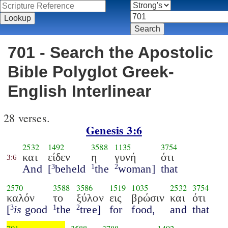
701 - Search the Apostolic
Bible Polyglot Greek-
English Interlinear
28 verses.
Genesis 3:6
2532
1492
3588
1135
3754
και
είδεν
η
γυνή
ότι
3:6
And
[
beheld
the
woman]
that
3
1
2
2570
3588
3586
1519
1035
2532
3754
καλόν
το
ξύλον
εις
βρώσιν
και
ότι
[
is
good
the
tree]
for
food,
and
that
3
1
2