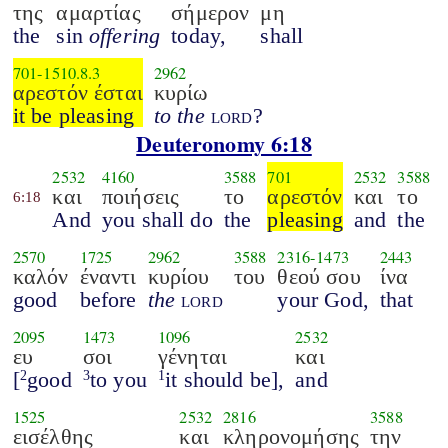
της
αμαρτίας
σήμερον
μη
the
sin
offering
today,
shall
701
-
1510.8.3
2962
αρεστόν έσται
κυρίω
it be pleasing
to the
lord
?
Deuteronomy 6:18
2532
4160
3588
701
2532
3588
και
ποιήσεις
το
αρεστόν
και
το
6:18
And
you shall do
the
pleasing
and
the
2570
1725
2962
3588
2316
-
1473
2443
καλόν
έναντι
κυρίου
του
θεού σου
ίνα
good
before
the
lord
your God,
that
2095
1473
1096
2532
ευ
σοι
γένηται
και
[
good
to you
it should be],
and
2
3
1
1525
2532
2816
3588
εισέλθης
και
κληρονομήσης
την