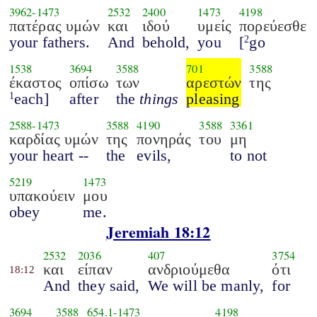
3962
-
1473
2532
2400
1473
4198
πατέρας υμών
και
ιδού
υμείς
πορεύεσθε
your fathers.
And
behold,
you
[
go
2
1538
3694
3588
701
3588
έκαστος
οπίσω
των
αρεστών
της
each]
after
the
things
pleasing
1
2588
-
1473
3588
4190
3588
3361
καρδίας υμών
της
πονηράς
του
μη
your heart --
the
evils,
to not
5219
1473
υπακούειν
μου
obey
me.
Jeremiah 18:12
2532
2036
407
3754
και
είπαν
ανδριούμεθα
ότι
18:12
And
they said,
We will be manly,
for
3694
3588
654.1
-
1473
4198