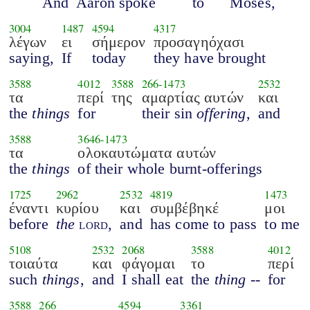
And
Aaron spoke
to
Moses,
3004
1487
4594
4317
λέγων
ει
σήμερον
προσαγηόχασι
saying,
If
today
they have brought
3588
4012
3588
266
-
1473
2532
τα
περί
της
αμαρτίας αυτών
και
the
things
for
their sin
offering
,
and
3588
3646
-
1473
τα
ολοκαυτώματα αυτών
the
things
of their whole burnt-offerings
1725
2962
2532
4819
1473
έναντι
κυρίου
και
συμβέβηκέ
μοι
before
the
lord
,
and
has come to pass
to me
5108
2532
2068
3588
4012
τοιαύτα
και
φάγομαι
το
περί
such
things
,
and
I shall eat
the
thing
--
for
3588
266
4594
3361