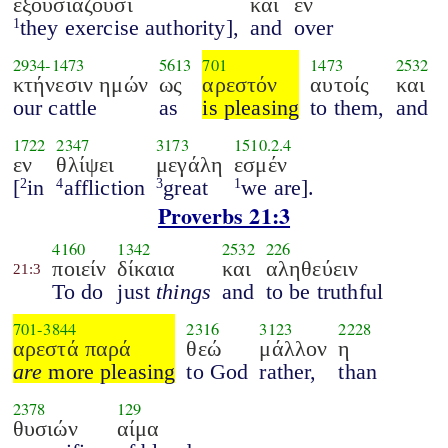
εξουσιάζουσι
και
εν
they exercise authority],
and
over
1
2934
-
1473
5613
701
1473
2532
κτήνεσιν ημών
ως
αρεστόν
αυτοίς
και
our cattle
as
is pleasing
to them,
and
1722
2347
3173
1510.2.4
εν
θλίψει
μεγάλη
εσμέν
[
in
affliction
great
we are].
2
4
3
1
Proverbs 21:3
4160
1342
2532
226
ποιείν
δίκαια
και
αληθεύειν
21:3
To do
just
things
and
to be truthful
701
-
3844
2316
3123
2228
αρεστά παρά
θεώ
μάλλον
η
are
more pleasing
to God
rather,
than
2378
129
θυσιών
αίμα