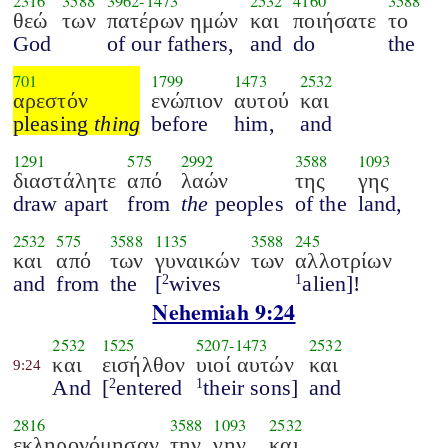
2316
3588
3962
-
1473
2532
4160
3588
θεώ
των
πατέρων ημών
και
ποιήσατε
το
God
of our fathers,
and
do
the
701
1799
1473
2532
αρεστόν
ενώπιον
αυτού
και
pleasing
thing
before
him,
and
1291
575
2992
3588
1093
διαστάλητε
από
λαών
της
γης
draw apart
from
the
peoples
of the
land,
2532
575
3588
1135
3588
245
και
από
των
γυναικών
των
αλλοτρίων
and
from
the
[
wives
alien]!
2
1
Nehemiah 9:24
2532
1525
5207
-
1473
2532
και
εισήλθον
υιοί αυτών
και
9:24
And
[
entered
their sons]
and
2
1
2816
3588
1093
2532
εκληρονόμησαν
την
γην
και