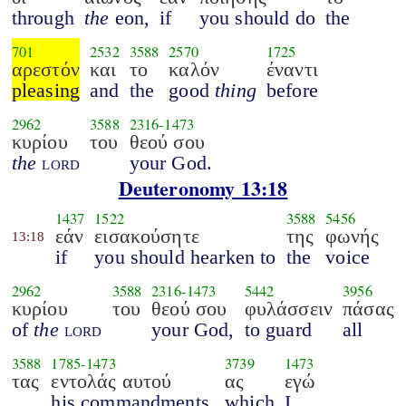
through
the
eon,
if
you should do
the
701
2532
3588
2570
1725
αρεστόν
και
το
καλόν
έναντι
pleasing
and
the
good
thing
before
2962
3588
2316
-
1473
κυρίου
του
θεού σου
the
lord
your God.
Deuteronomy 13:18
1437
1522
3588
5456
εάν
εισακούσητε
της
φωνής
13:18
if
you should hearken to
the
voice
2962
3588
2316
-
1473
5442
3956
κυρίου
του
θεού σου
φυλάσσειν
πάσας
of
the
lord
your God,
to guard
all
3588
1785
-
1473
3739
1473
τας
εντολάς αυτού
ας
εγώ
his commandments,
which
I