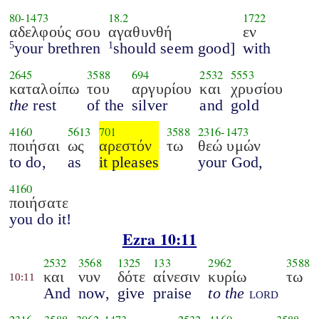
80
-
1473
18.2
1722
αδελφούς σου
αγαθυνθή
εν
your brethren
should seem good]
with
5
1
2645
3588
694
2532
5553
καταλοίπω
του
αργυρίου
και
χρυσίου
the
rest
of the
silver
and
gold
4160
5613
701
3588
2316
-
1473
ποιήσαι
ως
αρεστόν
τω
θεώ υμών
to do,
as
it pleases
your God,
4160
ποιήσατε
you do it!
Ezra 10:11
2532
3568
1325
133
2962
3588
και
νυν
δότε
αίνεσιν
κυρίω
τω
10:11
And
now,
give
praise
to the
lord