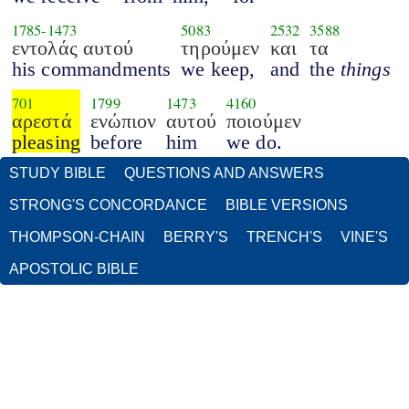
1785
-
1473
5083
2532
3588
εντολάς αυτού
τηρούμεν
και
τα
his commandments
we keep,
and
the
things
701
1799
1473
4160
αρεστά
ενώπιον
αυτού
ποιούμεν
pleasing
before
him
we do.
STUDY BIBLE
QUESTIONS AND ANSWERS
STRONG'S CONCORDANCE
BIBLE VERSIONS
THOMPSON-CHAIN
BERRY'S
TRENCH'S
VINE'S
APOSTOLIC BIBLE