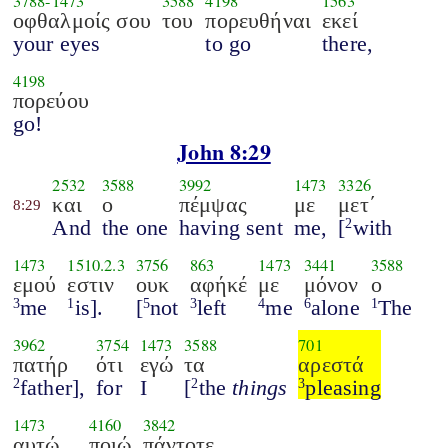
3788
-
1473
3588
4198
1563
οφθαλμοίς σου
του
πορευθήναι
εκεί
your eyes
to go
there,
4198
πορεύου
go!
John 8:29
2532
3588
3992
1473
3326
και
ο
πέμψας
με
μετ΄
8:29
And
the one
having sent
me,
[
with
2
1473
1510.2.3
3756
863
1473
3441
3588
εμού
εστιν
ουκ
αφήκέ
με
μόνον
ο
me
is].
[
not
left
me
alone
The
3
1
5
3
4
6
1
3962
3754
1473
3588
701
πατήρ
ότι
εγώ
τα
αρεστά
father],
for
I
[
the
things
pleasing
2
2
3
1473
4160
3842
αυτώ
ποιώ
πάντοτε