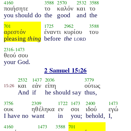
4160
3588
2570
2532
3588
ποιήσητε
το
καλόν
και
το
you should do
the
good
and
the
701
1725
2962
3588
αρεστόν
έναντι
κυρίου
του
pleasing
thing
before
the
lord
2316
-
1473
θεού σου
your God.
2 Samuel 15:26
2532
1437
2036
3779
και
εάν
είπη
ούτως
15:26
And
if
he should say
thus,
3756
2309
1722
1473
2400
1473
ουκ
ηθέληκα
εν
σοι
ιδού
εγώ
I have no
want
in
you;
behold,
I,
4160
1473
3588
701