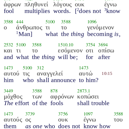
άφρων
πληθυνεί
λόγους
ουκ
έγνω
fool
multiplies
words.
[
does not
know
2
3
3588
444
5100
3588
1096
ο
άνθρωπος
τι
το
γενόμενον
Man]
what
the
thing
becoming
is
,
1
2532
5100
3588
1510.10
3754
3694
και
τι
το
εσόμενον
οτι
οπίσω
and
what
the
thing
will be;
for
after
1473
5100
312
1473
αυτού
τις
αναγγελεί
αυτώ
10:15
him
who
shall announce
to him?
3449
3588
878
2873.1
μόχθος
των
αφρόνων
κοπώσει
The
effort
of the
fools
shall trouble
1473
3739
3756
1097
3588
αυτούς
ος
ουκ
έγνω
του
them
as one
who
does not
know how