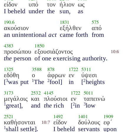
είδον
υπό
τον
ήλιον
ως
I beheld
under
the
sun,
as
190.6
1831
575
ακούσιον
εξήλθεν
από
an unintentional
act
came forth
from
4383
1850
προσώπου
εξουσιάζοντος
10:6
the
person
of one exercising authority.
1325
3588
878
1722
5311
εδόθη
ο
άφρων
εν
ύψεσι
[
was put
The
fool]
in
[
heights
3
1
2
2
3173
2532
4145
1722
5011
μεγάλοις
και
πλούσιοι
εν
ταπεινώ
great],
and
the
rich
[
in
low
1
2
3
2521
1492
1401
1909
καθήσονται
είδον
δούλους
εφ΄
10:7
shall settle].
I beheld
servants
upon
1