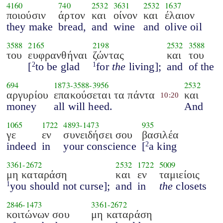
4160
740
2532
3631
2532
1637
ποιούσιν
άρτον
και
οίνον
και
έλαιον
they make
bread,
and
wine
and
olive oil
3588
2165
2198
2532
3588
του
ευφρανθήναι
ζώντας
και
του
[
to be glad
for
the
living];
and
of the
2
1
694
1873
-
3588
-
3956
2532
αργυρίου
επακούσεται τα πάντα
και
10:20
money
all will heed.
And
1065
1722
4893
-
1473
935
γε
εν
συνειδήσει σου
βασιλέα
indeed
in
your conscience
[
a king
2
3361
-
2672
2532
1722
5009
μη καταράση
και
εν
ταμιείοις
you should not curse];
and
in
the
closets
1
2846
-
1473
3361
-
2672
κοιτώνων σου
μη καταράση