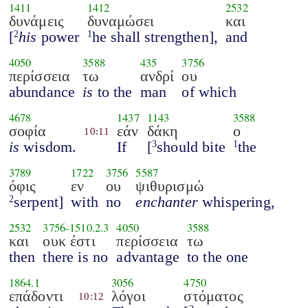
1411
1412
2532
δυνάμεις
δυναμώσει
και
[
his
power
he shall strengthen],
and
2
1
4050
3588
435
3756
περίσσεια
τω
ανδρί
ου
abundance
is
to the
man
of which
4678
1437
1143
3588
σοφία
εάν
δάκη
ο
10:11
is
wisdom.
If
[
should bite
the
3
1
3789
1722
3756
5587
όφις
εν
ου
ψιθυρισμώ
serpent]
with
no
enchanter
whispering,
2
2532
3756
-
1510.2.3
4050
3588
και
ουκ έστι
περίσσεια
τω
then
there is no
advantage
to the one
1864.1
3056
4750
επάδοντι
λόγοι
στόματος
10:12