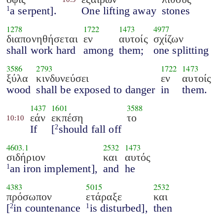
a serpent].
One lifting away
stones
1
1278
1722
1473
4977
διαπονηθήσεται
εν
αυτοίς
σχίζων
shall work hard
among
them;
one splitting
3586
2793
1722
1473
ξύλα
κινδυνεύσει
εν
αυτοίς
wood
shall be exposed to danger
in
them.
1437
1601
3588
εάν
εκπέση
το
10:10
If
[
should fall off
2
4603.1
2532
1473
σιδήριον
και
αυτός
an iron implement],
and
he
1
4383
5015
2532
πρόσωπον
ετάραξε
και
[
in countenance
is disturbed],
then
2
1