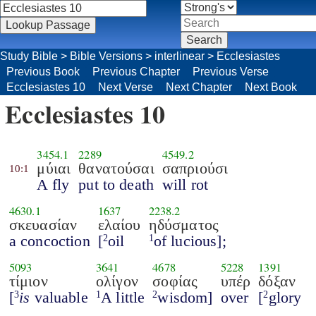
Study Bible
>
Bible Versions
>
interlinear
>
Ecclesiastes
Previous Book
Previous Chapter
Previous Verse
Ecclesiastes 10
Next Verse
Next Chapter
Next Book
Ecclesiastes 10
3454.1
2289
4549.2
μύιαι
θανατούσαι
σαπριούσι
10:1
A fly
put to death
will rot
4630.1
1637
2238.2
σκευασίαν
ελαίου
ηδύσματος
a concoction
[
oil
of lucious];
2
1
5093
3641
4678
5228
1391
τίμιον
ολίγον
σοφίας
υπέρ
δόξαν
[
is
valuable
A little
wisdom]
over
[
glory
3
1
2
2