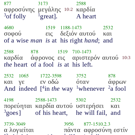
877
3173
2588
αφροσύνης
μεγάλης
καρδία
10:2
of folly
great].
A heart
3
1
4680
1519
1188
-
1473
2532
σοφού
εις
δεξιόν αυτού
και
of a wise
man
is
at
his right
hand
;
and
2588
878
1519
710
-
1473
καρδία
άφρονος
εις
αριστερόν αυτού
10:3
the
heart
of a fool
is
at
his left.
2532
1065
1722
-
3598
3752
878
και
γε
εν οδώ
όταν
άφρων
And
indeed
[
in
the
way
whenever
a fool
4
1
2
4198
2588
-
1473
5302
2532
πορεύηται
καρδία αυτού
υστερήσει
και
goes]
of his heart,
he will fail,
and
3
3739
-
3049
3956
877
-
1510.2.3
α λογιείται
πάντα
αφροσύνη εστίν