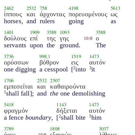
2462
2532
758
4198
5613
ίππους
και
άρχοντας
πορευομένους
ως
horses,
and
rulers
going
as
1401
1909
3588
1093
3588
δούλους
επί
της
γης
ο
10:8
servants
upon
the
ground.
The
3736
998.1
1519
1473
ορύσσων
βόθρον
εις
αυτόν
one digging
a cesspool
[
into
it
2
3
1706
2532
2507
εμπεσείται
και
καθαιρούντα
shall fall];
and
the
one demolishing
1
5418
1143
1473
φραγμόν
δήξεται
αυτόν
a fence
boundary
,
[
shall bite
him
2
3
3789
1808
3037
όφις
εξαιρών
λίθους
10:9