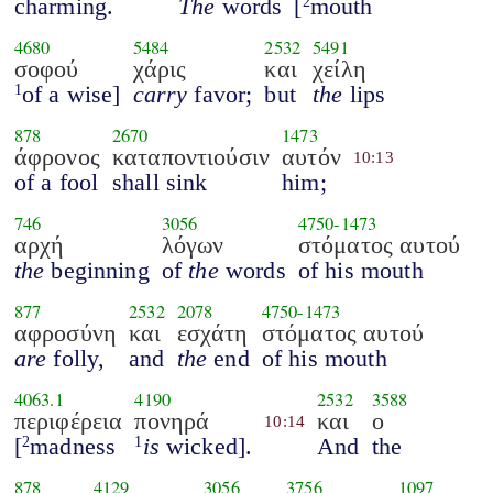
charming.
The
words
[
mouth
2
4680
5484
2532
5491
σοφού
χάρις
και
χείλη
of a wise]
carry
favor;
but
the
lips
1
878
2670
1473
άφρονος
καταποντιούσιν
αυτόν
10:13
of a fool
shall sink
him;
746
3056
4750
-
1473
αρχή
λόγων
στόματος αυτού
the
beginning
of
the
words
of his mouth
877
2532
2078
4750
-
1473
αφροσύνη
και
εσχάτη
στόματος αυτού
are
folly,
and
the
end
of his mouth
4063.1
4190
2532
3588
περιφέρεια
πονηρά
και
ο
10:14
[
madness
is
wicked].
And
the
2
1
878
4129
3056
3756
1097