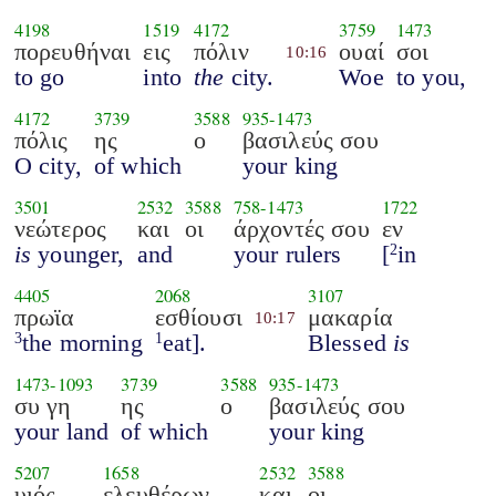
4198
1519
4172
3759
1473
πορευθήναι
εις
πόλιν
ουαί
σοι
10:16
to go
into
the
city.
Woe
to you,
4172
3739
3588
935
-
1473
πόλις
ης
ο
βασιλεύς σου
O city,
of which
your king
3501
2532
3588
758
-
1473
1722
νεώτερος
και
οι
άρχοντές σου
εν
is
younger,
and
your rulers
[
in
2
4405
2068
3107
πρωϊα
εσθίουσι
μακαρία
10:17
the morning
eat].
Blessed
is
3
1
1473
-
1093
3739
3588
935
-
1473
συ γη
ης
ο
βασιλεύς σου
your land
of which
your king
5207
1658
2532
3588
υιός
ελευθέρων
και
οι