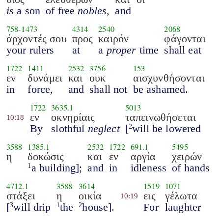
is
a son
of free
nobles
,
and
758
-
1473
4314
2540
2068
άρχοντές σου
προς
καιρόν
φάγονται
your rulers
at
a
proper
time
shall eat
1722
1411
2532
3756
153
εν
δυνάμει
και
ουκ
αισχυνθήσονται
in
force,
and
shall not
be ashamed.
1722
3635.1
5013
εν
οκνηρίαις
ταπεινωθήσεται
10:18
By
slothful
neglect
[
will be lowered
2
3588
1385.1
2532
1722
691.1
5495
η
δοκώσις
και
εν
αργία
χειρών
a building];
and
in
idleness
of hands
1
4712.1
3588
3614
1519
1071
στάξει
η
οικία
εις
γέλωτα
10:19
[
will drip
the
house].
For
laughter
3
1
2