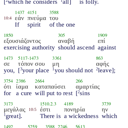
[
which he considers
all]
is folly.
2
1
1437
4151
3588
εάν
πνεύμα
του
10:4
If
spirit
of the one
1850
305
1909
εξουσιάζοντος
αναβή
επί
exercising authority
should ascend
against
1473
5117
-
1473
3361
863
σε
τόπον σου
μη
αφής
you,
[
your place
you should not
leave];
3
1
2
3754
2386
2664
266
ότι
ίαμα
καταπαύσει
αμαρτίας
for
a cure
will put to rest
[
sins
2
3173
1510.2.3
4189
3739
μεγάλας
έστι
πονηρία
ην
10:5
great].
There is
a wickedness
which
1
1492
5259
3588
2246
5613