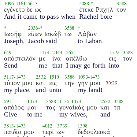
1096
-
1161
-
5613
5088
-*
3588
εγένετο δε ως
έτεκε Ραχήλ
τον
And it came to pass when
Rachel bore
*
2036
-*
3588
*
Ιωσήφ
είπεν Ιακώβ
τω
Λάβαν
Joseph,
Jacob said
to Laban,
649
1473
2443
565
1519
3588
απόστειλόν
με
ίνα
απέλθω
εις
τον
Send
me
that
I may go forth
into
5117
-
1473
2532
1519
3588
1093
-
1473
τόπον μου
και
εις
την
γην μου
30:26
my place,
and
unto
my land!
591
1473
3588
1135
-
1473
2532
3588
απόδος
μοι
τας
γυναίκάς μου
και
τα
Give
to me
my wives,
and
3813
-
1473
4012
3739
1398
παιδία μου
περί
ων
δεδούλευκά