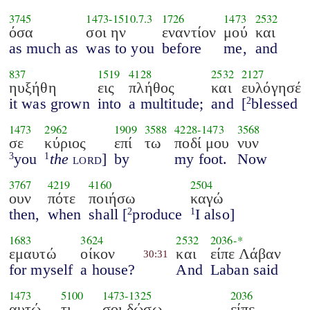
3745
1473
-
1510.7.3
1726
1473
2532
όσα
σοι ην
εναντίον
μού
και
as much as
was to you
before
me,
and
837
1519
4128
2532
2127
ηυξήθη
εις
πλήθος
και
ευλόγησέ
it was grown
into
a multitude;
and
[
blessed
2
1473
2962
1909
3588
4228
-
1473
3568
σε
κύριος
επί
τω
ποδί μου
νυν
you
the
lord
]
by
my foot.
Now
3
1
3767
4219
4160
2504
ουν
πότε
ποιήσω
καγώ
then,
when
shall [
produce
I also]
2
1
1683
3624
2532
2036
-*
εμαυτώ
οίκον
και
είπε Λάβαν
30:31
for myself
a house?
And
Laban said
1473
5100
1473
-
1325
2036
αυτώ
τι
σοι δώσω
είπε