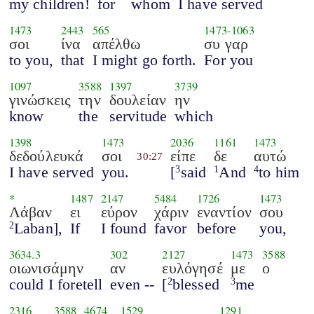
my children!
for
whom
I have served
1473
2443
565
1473
-
1063
σοι
ίνα
απέλθω
συ γαρ
to you,
that
I might go forth.
For you
1097
3588
1397
3739
γινώσκεις
την
δουλείαν
ην
know
the
servitude
which
1398
1473
2036
1161
1473
δεδούλευκά
σοι
είπε
δε
αυτώ
30:27
I have served
you.
[
said
And
to him
3
1
4
*
1487
2147
5484
1726
1473
Λάβαν
ει
εύρον
χάριν
εναντίον
σου
Laban],
If
I found
favor
before
you,
2
3634.3
302
2127
1473
3588
οιωνισάμην
αν
ευλόγησέ
με
ο
could I foretell
even --
[
blessed
me
2
3
2316
3588
4674
1529
1291