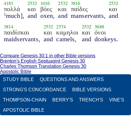
4183
2532
1016
2532
3816
2532
πολλά
και
βόες
και
παίδες
και
much],
and
oxen,
and
manservants,
and
1
3814
2532
2574
2532
3688
παιδίσκαι
και
καμηλοι
και
όνοι
maidservants,
and
camels,
and
donkeys.
Compare Genesis 30:1 in other Bible versions
Brenton's English Septuagint Genesis 30
Charles Thomson Translation Genesis 30
Apostolic Bible
STUDY BIBLE
QUESTIONS AND ANSWERS
STRONG'S CONCORDANCE
BIBLE VERSIONS
THOMPSON-CHAIN
BERRY'S
TRENCH'S
VINE'S
APOSTOLIC BIBLE