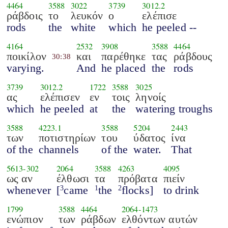
4464
3588
3022
3739
3012.2
ράβδοις
το
λευκόν
ο
ελέπισε
rods
the
white
which
he peeled --
4164
2532
3908
3588
4464
ποικίλον
και
παρέθηκε
τας
ράβδους
30:38
varying.
And
he placed
the
rods
3739
3012.2
1722
3588
3025
ας
ελέπισεν
εν
τοις
ληνοίς
which
he peeled
at
the
watering troughs
3588
4223.1
3588
5204
2443
των
ποτιστηρίων
του
ύδατος
ίνα
of the
channels
of the
water.
That
5613
-
302
2064
3588
4263
4095
ως αν
έλθωσι
τα
πρόβατα
πιείν
whenever
[
came
the
flocks]
to drink
3
1
2
1799
3588
4464
2064
-
1473
ενώπιον
των
ράβδων
ελθόντων αυτών