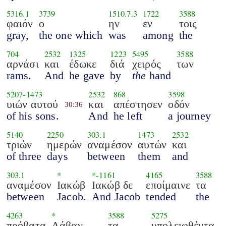
5316.1
3739
1510.7.3
1722
3588
φαιόν
ο
ην
εν
τοις
gray,
the one which
was
among
the
704
2532
1325
1223
5495
3588
αρνάσι
και
έδωκε
διά
χειρός
των
rams.
And
he gave
by
the
hand
5207
-
1473
2532
868
3598
υιών αυτού
και
απέστησεν
οδόν
30:36
of his sons.
And
he left
a journey
5140
2250
303.1
1473
2532
τριών
ημερών
αναμέσον
αυτών
και
of three
days
between
them
and
303.1
*
*-
1161
4165
3588
αναμέσον
Ιακώβ
Ιακώβ δε
εποίμαινε
τα
between
Jacob.
And Jacob
tended
the
4263
*
3588
5275
πρόβατα
Λάβαν
τα
υπολειφθέντα