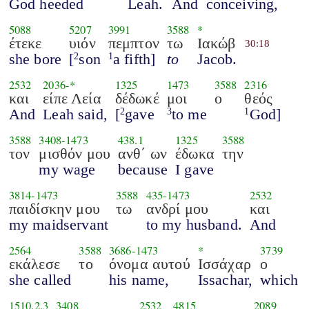
God heeded
Leah.
And
conceiving,
5088
5207
3991
3588
*
έτεκε
υιόν
πεμπτον
τω
Ιακώβ
30:18
she bore
[
son
a fifth]
to
Jacob.
2
1
2532
2036
-*
1325
1473
3588
2316
και
είπε Λεία
δέδωκέ
μοι
ο
θεός
And
Leah said,
[
gave
to me
God]
2
3
1
3588
3408
-
1473
438.1
1325
3588
τον
μισθόν μου
ανθ΄ ων
έδωκα
την
my wage
because
I gave
3814
-
1473
3588
435
-
1473
2532
παιδίσκην μου
τω
ανδρί μου
και
my maidservant
to my husband.
And
2564
3588
3686
-
1473
*
3739
εκάλεσε
το
όνομα αυτού
Ισσάχαρ
ο
she called
his name,
Issachar,
which
1510.2.3
3408
2532
4815
2089