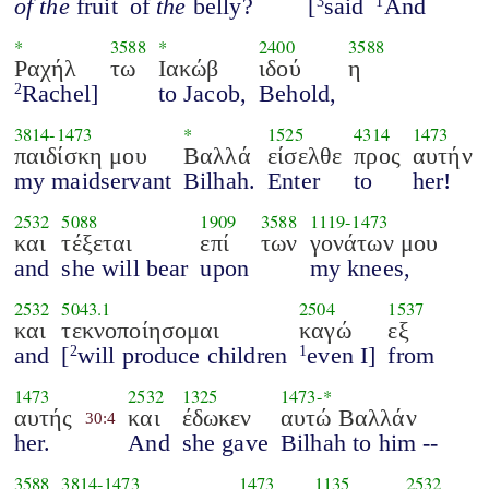
of the
fruit
of
the
belly?
[
said
And
3
1
*
3588
*
2400
3588
Ραχήλ
τω
Ιακώβ
ιδού
η
Rachel]
to Jacob,
Behold,
2
3814
-
1473
*
1525
4314
1473
παιδίσκη μου
Βαλλά
είσελθε
προς
αυτήν
my maidservant
Bilhah.
Enter
to
her!
2532
5088
1909
3588
1119
-
1473
και
τέξεται
επί
των
γονάτων μου
and
she will bear
upon
my knees,
2532
5043.1
2504
1537
και
τεκνοποίησομαι
καγώ
εξ
and
[
will produce children
even I]
from
2
1
1473
2532
1325
1473
-*
αυτής
και
έδωκεν
αυτώ Βαλλάν
30:4
her.
And
she gave
Bilhah to him --
3588
3814
-
1473
1473
1135
2532