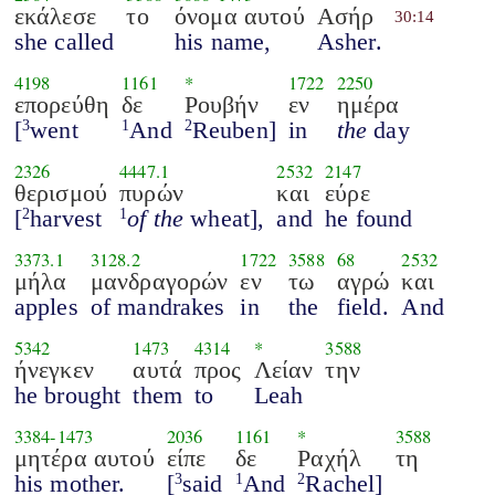
εκάλεσε
το
όνομα αυτού
Ασήρ
30:14
she called
his name,
Asher.
4198
1161
*
1722
2250
επορεύθη
δε
Ρουβήν
εν
ημέρα
[
went
And
Reuben]
in
the
day
3
1
2
2326
4447.1
2532
2147
θερισμού
πυρών
και
εύρε
[
harvest
of the
wheat],
and
he found
2
1
3373.1
3128.2
1722
3588
68
2532
μήλα
μανδραγορών
εν
τω
αγρώ
και
apples
of mandrakes
in
the
field.
And
5342
1473
4314
*
3588
ήνεγκεν
αυτά
προς
Λείαν
την
he brought
them
to
Leah
3384
-
1473
2036
1161
*
3588
μητέρα αυτού
είπε
δε
Ραχήλ
τη
his mother.
[
said
And
Rachel]
3
1
2