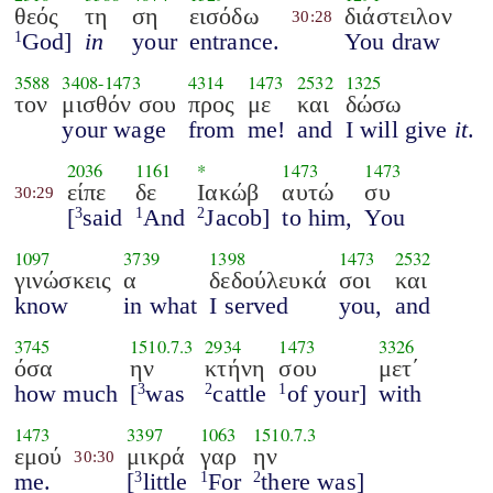
θεός
τη
ση
εισόδω
διάστειλον
30:28
God]
in
your
entrance.
You draw
1
3588
3408
-
1473
4314
1473
2532
1325
τον
μισθόν σου
προς
με
και
δώσω
your wage
from
me!
and
I will give
it
.
2036
1161
*
1473
1473
είπε
δε
Ιακώβ
αυτώ
συ
30:29
[
said
And
Jacob]
to him,
You
3
1
2
1097
3739
1398
1473
2532
γινώσκεις
α
δεδούλευκά
σοι
και
know
in what
I served
you,
and
3745
1510.7.3
2934
1473
3326
όσα
ην
κτήνη
σου
μετ΄
how much
[
was
cattle
of your]
with
3
2
1
1473
3397
1063
1510.7.3
εμού
μικρά
γαρ
ην
30:30
me.
[
little
For
there was]
3
1
2