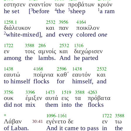
εστησεν
εναντίον
των
προβάτων
κριόν
he set
[
before
the
sheep
a ram
3
4
5
1
1258.1
2532
3956
4164
διάλευκον
και
παν
ποικίλον
white-mixed],
and
every
colored
one
2
1722
3588
286
2532
1316
εν
τοις
αμνοίς
και
διεχώρισεν
among
the
lambs.
And
he parted
1438
4168
2596
1438
2532
εαυτώ
ποίμνια
καθ΄
εαυτόν
και
to himself
flocks
for
himself,
and
3756
3396
1473
1519
3588
4263
ουκ
έμιξεν
αυτά
εις
τα
πρόβατα
did not
mix
them
into
the
flocks
*
1096
-
1161
1722
3588
Λάβαν
εγένετο δε
εν
τω
30:41
of Laban.
And it came to pass
in
the