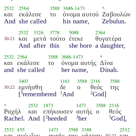
2532
2564
3588
3686
-
1473
*
και
εκάλεσε
το
όνομα αυτού
Ζαβουλών
And
she called
his name,
Zebulun.
2532
3326
3778
5088
2364
και
μετά
τούτο
έτεκε
θυγατέρα
30:21
And
after
this
she bore
a daughter,
2532
2564
3588
3686
-
1473
*
και
εκάλεσε
το
όνομα αυτής
Δίνα
and
she called
her name,
Dinah.
3403
1161
3588
2316
3588
εμνήσθη
δε
ο
θεός
της
30:22
[
remembered
And
God]
3
1
2
*
2532
1873
1473
3588
2316
Ραχήλ
και
επήκουσεν
αυτής
ο
θεός
Rachel.
And
[
heeded
her
God],
2
3
1
2532
455
1473
3588
3388
2532
και
ανέωξεν
αυτής
την
μήτραν
και
30:23