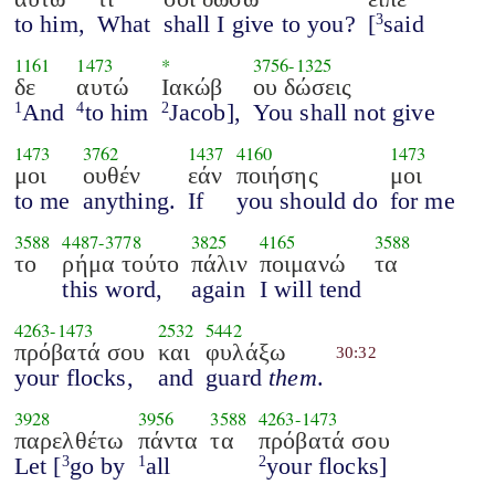
to him,
What
shall I give to you?
[
said
3
1161
1473
*
3756
-
1325
δε
αυτώ
Ιακώβ
ου δώσεις
And
to him
Jacob],
You shall not give
1
4
2
1473
3762
1437
4160
1473
μοι
ουθέν
εάν
ποιήσης
μοι
to me
anything.
If
you should do
for me
3588
4487
-
3778
3825
4165
3588
το
ρήμα τούτο
πάλιν
ποιμανώ
τα
this word,
again
I will tend
4263
-
1473
2532
5442
πρόβατά σου
και
φυλάξω
30:32
your flocks,
and
guard
them
.
3928
3956
3588
4263
-
1473
παρελθέτω
πάντα
τα
πρόβατά σου
Let [
go by
all
your flocks]
3
1
2