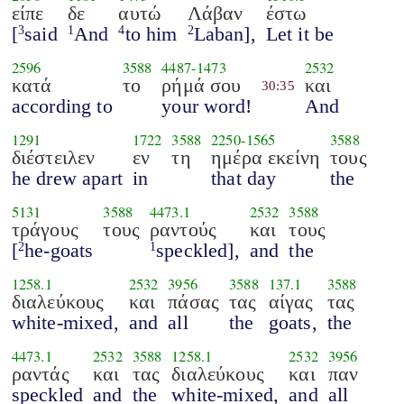
είπε
δε
αυτώ
Λάβαν
έστω
[
said
And
to him
Laban],
Let it be
3
1
4
2
2596
3588
4487
-
1473
2532
κατά
το
ρήμά σου
και
30:35
according to
your word!
And
1291
1722
3588
2250
-
1565
3588
διέστειλεν
εν
τη
ημέρα εκείνη
τους
he drew apart
in
that day
the
5131
3588
4473.1
2532
3588
τράγους
τους
ραντούς
και
τους
[
he-goats
speckled],
and
the
2
1
1258.1
2532
3956
3588
137.1
3588
διαλεύκους
και
πάσας
τας
αίγας
τας
white-mixed,
and
all
the
goats,
the
4473.1
2532
3588
1258.1
2532
3956
ραντάς
και
τας
διαλεύκους
και
παν
speckled
and
the
white-mixed,
and
all