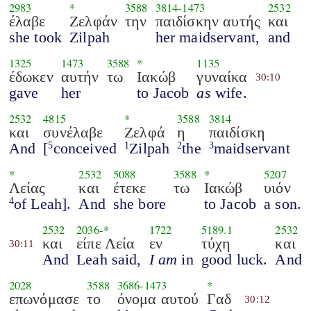
2983
*
3588
3814
-
1473
2532
έλαβε
Ζελφάν
την
παιδίσκην αυτής
και
she took
Zilpah
her maidservant,
and
1325
1473
3588
*
1135
έδωκεν
αυτήν
τω
Ιακώβ
γυναίκα
30:10
gave
her
to Jacob
as
wife.
2532
4815
*
3588
3814
και
συνέλαβε
Ζελφά
η
παιδίσκη
And
[
conceived
Zilpah
the
maidservant
5
1
2
3
*
2532
5088
3588
*
5207
Λείας
και
έτεκε
τω
Ιακώβ
υιόν
of Leah].
And
she bore
to Jacob
a son.
4
2532
2036
-*
1722
5189.1
2532
και
είπε Λεία
εν
τύχη
και
30:11
And
Leah said,
I am
in
good luck.
And
2028
3588
3686
-
1473
*
επωνόμασε
το
όνομα αυτού
Γαδ
30:12