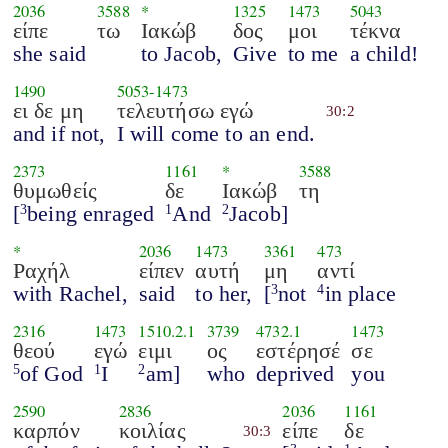
2036
3588
*
1325
1473
5043
είπε
τω
Ιακώβ
δος
μοι
τέκνα
she said
to Jacob,
Give
to me
a child!
1490
5053
-
1473
ει δε μη
τελευτήσω εγώ
30:2
and if not,
I will come to an end.
2373
1161
*
3588
θυμωθείς
δε
Ιακώβ
τη
[
being enraged
And
Jacob]
3
1
2
*
2036
1473
3361
473
Ραχήλ
είπεν
αυτή
μη
αντί
with Rachel,
said
to her,
[
not
in place
3
4
2316
1473
1510.2.1
3739
4732.1
1473
θεού
εγώ
ειμι
ος
εστέρησέ
σε
of God
I
am]
who
deprived
you
5
1
2
2590
2836
2036
1161
καρπόν
κοιλίας
είπε
δε
30:3