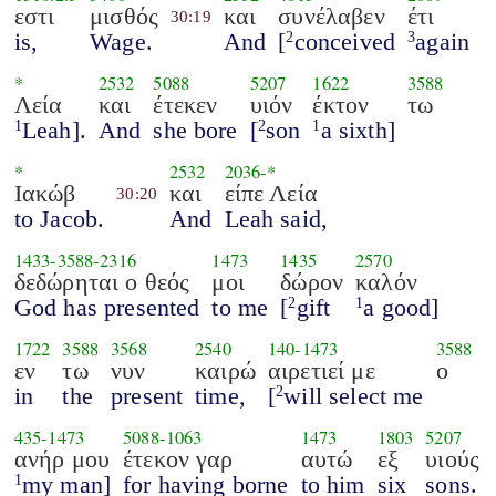
εστι
μισθός
και
συνέλαβεν
έτι
30:19
is,
Wage.
And
[
conceived
again
2
3
*
2532
5088
5207
1622
3588
Λεία
και
έτεκεν
υιόν
έκτον
τω
Leah].
And
she bore
[
son
a sixth]
1
2
1
*
2532
2036
-*
Ιακώβ
και
είπε Λεία
30:20
to Jacob.
And
Leah said,
1433
-
3588
-
2316
1473
1435
2570
δεδώρηται ο θεός
μοι
δώρον
καλόν
God has presented
to me
[
gift
a good]
2
1
1722
3588
3568
2540
140
-
1473
3588
εν
τω
νυν
καιρώ
αιρετιεί με
ο
in
the
present
time,
[
will select me
2
435
-
1473
5088
-
1063
1473
1803
5207
ανήρ μου
έτεκον γαρ
αυτώ
εξ
υιούς
my man]
for having borne
to him
six
sons.
1