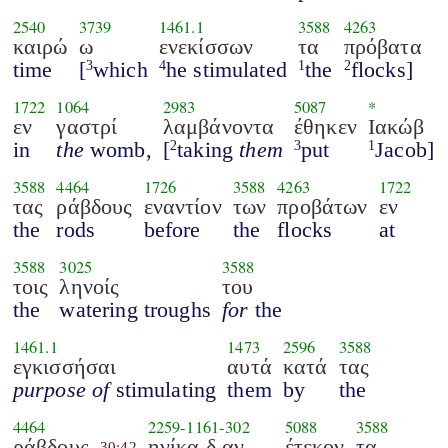
2540
3739
1461.1
3588
4263
καιρώ
ω
ενεκίσσων
τα
πρόβατα
time
[
which
he stimulated
the
flocks]
3
4
1
2
1722
1064
2983
5087
*
εν
γαστρί
λαμβάνοντα
έθηκεν
Ιακώβ
in
the
womb,
[
taking
them
put
Jacob]
2
3
1
3588
4464
1726
3588
4263
1722
τας
ράβδους
εναντίον
των
προβάτων
εν
the
rods
before
the
flocks
at
3588
3025
3588
τοις
ληνοίς
του
the
watering troughs
for
the
1461.1
1473
2596
3588
εγκισσήσαι
αυτά
κατά
τας
purpose of
stimulating
them
by
the
4464
2259
-
1161
-
302
5088
3588
ράβδους
ηνίκα δ αν
έτεκον
τα
30:42