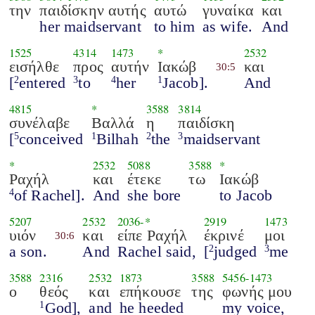
την
παιδίσκην αυτής
αυτώ
γυναίκα
και
her maidservant
to him
as wife.
And
1525
4314
1473
*
2532
εισήλθε
προς
αυτήν
Ιακώβ
και
30:5
[
entered
to
her
Jacob].
And
2
3
4
1
4815
*
3588
3814
συνέλαβε
Βαλλά
η
παιδίσκη
[
conceived
Bilhah
the
maidservant
5
1
2
3
*
2532
5088
3588
*
Ραχήλ
και
έτεκε
τω
Ιακώβ
of Rachel].
And
she bore
to Jacob
4
5207
2532
2036
-*
2919
1473
υιόν
και
είπε Ραχήλ
έκρινέ
μοι
30:6
a son.
And
Rachel said,
[
judged
me
2
3
3588
2316
2532
1873
3588
5456
-
1473
ο
θεός
και
επήκουσε
της
φωνής μου
God],
and
he heeded
my voice,
1