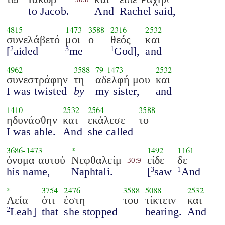
to Jacob.
And
Rachel said,
4815
1473
3588
2316
2532
συνελάβετό
μοι
ο
θεός
και
[
aided
me
God],
and
2
3
1
4962
3588
79
-
1473
2532
συνεστράφην
τη
αδελφή μου
και
I was twisted
by
my sister,
and
1410
2532
2564
3588
ηδυνάσθην
και
εκάλεσε
το
I was able.
And
she called
3686
-
1473
*
1492
1161
όνομα αυτού
Νεφθαλείμ
είδε
δε
30:9
his name,
Naphtali.
[
saw
And
3
1
*
3754
2476
3588
5088
2532
Λεία
ότι
έστη
του
τίκτειν
και
Leah]
that
she stopped
bearing.
And
2