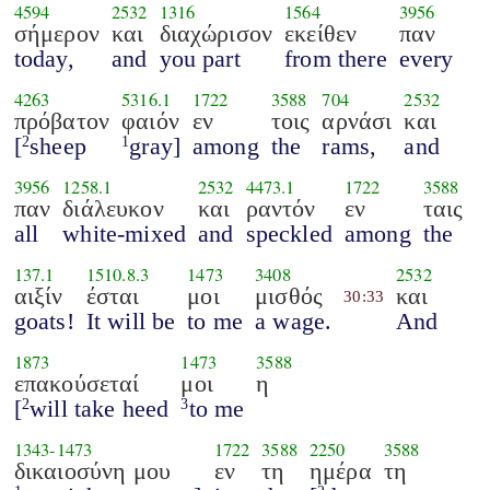
4594
2532
1316
1564
3956
σήμερον
και
διαχώρισον
εκείθεν
παν
today,
and
you part
from there
every
4263
5316.1
1722
3588
704
2532
πρόβατον
φαιόν
εν
τοις
αρνάσι
και
[
sheep
gray]
among
the
rams,
and
2
1
3956
1258.1
2532
4473.1
1722
3588
παν
διάλευκον
και
ραντόν
εν
ταις
all
white-mixed
and
speckled
among
the
137.1
1510.8.3
1473
3408
2532
αιξίν
έσται
μοι
μισθός
και
30:33
goats!
It will be
to me
a wage.
And
1873
1473
3588
επακούσεταί
μοι
η
[
will take heed
to me
2
3
1343
-
1473
1722
3588
2250
3588
δικαιοσύνη μου
εν
τη
ημέρα
τη