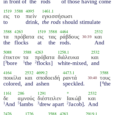
in front of
the
rods
of those having come
1519
3588
4095
1461.1
εις
το
πιείν
εγκισσήσωσι
to
drink,
the rods
should stimulate
3588
4263
1519
3588
4464
2532
τα
πρόβατα
εις
τας
ράβδους
και
30:39
the
flocks
at
the
rods.
And
5088
3588
4263
1258.1
2532
έτικτον
τα
πρόβατα
διάλευκα
και
[
bore
the
flocks]
white-mixed,
and
3
1
2
4164
2532
4699.2
4473.1
3588
ποικίλα
και
σποδοειδή
ραντά
τους
30:40
colored,
and
ashen
speckled.
[
the
4
1161
286
1291
*
2532
δε
αμνούς
διέστειλεν
Ιακώβ
και
And
lambs
drew apart
Jacob].
And
1
5
3
2
2476
1726
3588
4263
2919.1