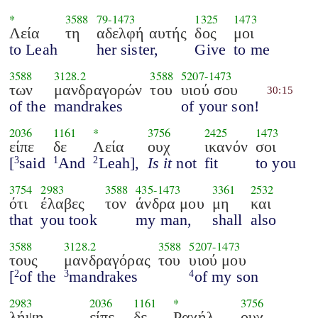
*
3588
79
-
1473
1325
1473
Λεία
τη
αδελφή αυτής
δος
μοι
to Leah
her sister,
Give
to me
3588
3128.2
3588
5207
-
1473
των
μανδραγορών
του
υιού σου
30:15
of the
mandrakes
of your son!
2036
1161
*
3756
2425
1473
είπε
δε
Λεία
ουχ
ικανόν
σοι
[
said
And
Leah],
Is it
not
fit
to you
3
1
2
3754
2983
3588
435
-
1473
3361
2532
ότι
έλαβες
τον
άνδρα μου
μη
και
that
you took
my man,
shall
also
3588
3128.2
3588
5207
-
1473
τους
μανδραγόρας
του
υιού μου
[
of the
mandrakes
of my son
2
3
4
2983
2036
1161
*
3756
λήψη
είπε
δε
Ραχήλ
ουχ