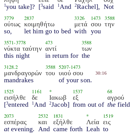
you take]?
[
said
And
Rachel],
Not
1
3
1
2
3779
2837
3326
1473
3588
ούτως
κοιμηθήτω
μετά
σου
την
so,
let him go to bed
with
you
3571
-
3778
473
3588
νύκτα ταύτην
αντί
των
this night
in return for
the
3128.2
3588
5207
-
1473
μανδραγορών
του
υιού σου
30:16
mandrakes
of your son.
1525
1161
*
1537
68
εισήλθε
δε
Ιακωβ
εξ
αγρού
[
entered
And
Jacob]
from out of
the
field
3
1
2
2073
2532
1831
*
1519
εσπέρας
και
εξήλθε
Λεία
εις
at
evening.
And
came forth
Leah
to