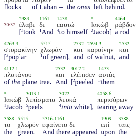
flocks
of Laban --
the
ones
left behind.
2983
1161
1438
*
4464
έλαβε
δε
εαυτώ
Ιακώβ
ράβδον
30:37
[
took
And
to himself
Jacob]
a rod
3
1
4
2
4769.3
5515
2532
2594.3
2532
στυρακίνην
χλωράν
και
καρυίνην
και
[
poplar
of green],
and
of walnut,
and
2
1
4112.1
2532
3012.2
1473
πλατάνου
και
ελέπισεν
αυτάς
of
the
plane tree.
And
[
peeled
them
2
3
*
3013.1
3022
4058.6
Ιακώβ
λεπίσματα
λευκά
περισύρων
Jacob
peels
into
white],
tearing away
1
5
4
3588
5515
5316
-
1161
1909
3588
το
χλωρόν
εφαίνετο δε
επί
ταις
the
green.
And there appeared
upon
the