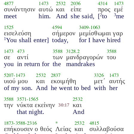
4877
1473
2532
2036
4314
1473
συνάντησιν
αυτώ
και
είπε
προς
εμέ
meet
him.
And
she said,
[
to
me
2
3
1525
4594
3409
-
1063
εισελεύση
σήμερον
μεμίσθωμαι γαρ
You shall enter]
today,
for I have hired
1
1473
473
3588
3128.2
3588
σε
αντί
των
μανδραγορών
του
you
in return for
the
mandrakes
5207
-
1473
2532
2837
3326
1473
υιού μου
και
εκοιμήθη
μετ΄
αυτής
of my son.
And
he went to bed
with
her
3588
3571
-
1565
2532
την
νύκτα εκείνην
και
30:17
that night.
And
1873
-
3588
-
2316
*
2532
4815
επήκουσεν ο θεός
Λείας
και
συλλαβούσα