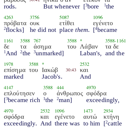
rods.
But whenever
[
bore
the
3
1
4263
3756
5087
1096
πρόβατα
ουκ
ετίθει
εγένετο
flocks]
he did not
place
them
.
[
became
2
4
1161
3588
767
3588
*
3588
-
1161
δε
τα
άσημα
του
Λάβαν
τα δε
And
the
unmarked]
Laban's,
and the
1
2
3
1978
3588
*
2532
επίσημα
του
Ιακώβ
και
30:43
marked
Jacob's.
And
4147
3588
444
4970
επλούτησεν
ο
άνθρωπος
σφόδρα
[
became rich
the
man]
exceedingly,
3
1
2
4970
2532
1096
1473
2934
σφόδρα
και
εγένετο
αυτώ
κτήνη
exceedingly.
And
there was
to him
[
cattle
2