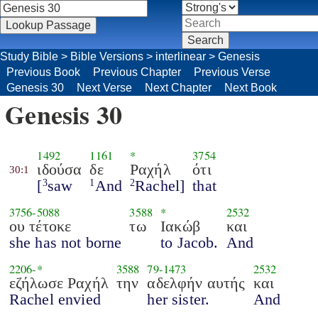
Study Bible
>
Bible Versions
>
interlinear
>
Genesis
Previous Book
Previous Chapter
Previous Verse
Genesis 30
Next Verse
Next Chapter
Next Book
Genesis 30
1492
1161
*
3754
ιδούσα
δε
Ραχήλ
ότι
30:1
[
saw
And
Rachel]
that
3
1
2
3756
-
5088
3588
*
2532
ου τέτοκε
τω
Ιακώβ
και
she has not borne
to Jacob.
And
2206
-*
3588
79
-
1473
2532
εζήλωσε Ραχήλ
την
αδελφήν αυτής
και
Rachel envied
her sister.
And