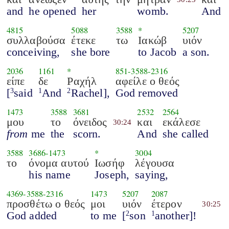
and
he opened
her
womb.
And
4815
5088
3588
*
5207
συλλαβούσα
έτεκε
τω
Ιακώβ
υιόν
conceiving,
she bore
to Jacob
a son.
2036
1161
*
851
-
3588
-
2316
είπε
δε
Ραχήλ
αφείλε ο θεός
[
said
And
Rachel],
God removed
3
1
2
1473
3588
3681
2532
2564
μου
το
όνειδος
και
εκάλεσε
30:24
from
me
the
scorn.
And
she called
3588
3686
-
1473
*
3004
το
όνομα αυτού
Ιωσήφ
λέγουσα
his name
Joseph,
saying,
4369
-
3588
-
2316
1473
5207
2087
προσθέτω ο θεός
μοι
υιόν
έτερον
30:25
God added
to me
[
son
another]!
2
1