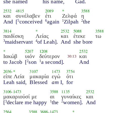
she named
his name,
Gad.
2532
4815
2089
*
3588
και
συνέλαβεν
έτι
Ζελφά
η
And
[
conceived
again
Zilpah
the
5
6
1
2
3814
*
2532
5088
3588
παιδίσκη
Λείας
και
έτεκε
τω
maidservant
of Leah].
And
she bore
3
4
*
5207
1208
2532
Ιακώβ
υιόν
δεύτερον
και
30:13
to Jacob
[
son
a second].
And
2
1
2036
-*
3107
1473
3754
είπε Λεία
μακαρία
εγώ
ότι
Leah said,
Blessed
am
I,
for
3106
-
1473
3588
1135
2532
μακαριούσί με
αι
γυναίκες
και
[
declare me happy
the
women].
And
3
1
2
2564
3588
3686
-
1473
*