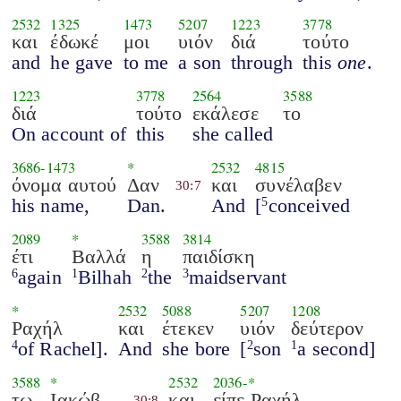
2532
1325
1473
5207
1223
3778
και
έδωκέ
μοι
υιόν
διά
τούτο
and
he gave
to me
a son
through
this
one
.
1223
3778
2564
3588
διά
τούτο
εκάλεσε
το
On account of
this
she called
3686
-
1473
*
2532
4815
όνομα αυτού
Δαν
και
συνέλαβεν
30:7
his name,
Dan.
And
[
conceived
5
2089
*
3588
3814
έτι
Βαλλά
η
παιδίσκη
again
Bilhah
the
maidservant
6
1
2
3
*
2532
5088
5207
1208
Ραχήλ
και
έτεκεν
υιόν
δεύτερον
of Rachel].
And
she bore
[
son
a second]
4
2
1
3588
*
2532
2036
-*
τω
Ιακώβ
και
είπε Ραχήλ
30:8