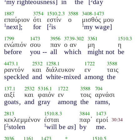
my righteousness]
in
the
[
day
1
2
1887
3754
1510.2.3
3588
3408
-
1473
επαύριον
ότι
εστίν
ο
μισθός μου
next];
for
[
is
my wage]
1
2
1
1799
1473
3956
3739
-
302
3361
1510.3
ενώπιόν
σου
παν
ο αν
μη
η
before
you --
all
which
might not
be
4473.1
2532
1258.1
1722
3588
ραντόν
και
διάλευκον
εν
ταις
speckled
and
white-mixed
among
the
137.1
2532
5316.1
1722
3588
704
αιξί
και
φαιόν
εν
τοις
αρνάσι
goats,
and
gray
among
the
rams,
2813
1510.8.3
3844
1473
κεκλεμμένον
έσται
παρ΄
εμοί
30:34
[
stolen
will be
as
]
by
me.
2
1
2036
1161
1473
*
1510.5