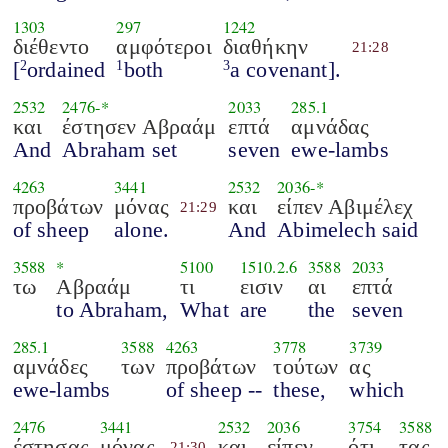
1303
297
1242
διέθεντο
αμφότεροι
διαθήκην
21:28
[
ordained
both
a covenant].
2
1
3
2532
2476
-*
2033
285.1
και
έστησεν Αβραάμ
επτά
αμνάδας
And
Abraham set
seven
ewe-lambs
4263
3441
2532
2036
-*
προβάτων
μόνας
και
είπεν Αβιμέλεχ
21:29
of sheep
alone.
And
Abimelech said
3588
*
5100
1510.2.6
3588
2033
τω
Αβραάμ
τι
εισιν
αι
επτά
to Abraham,
What
are
the
seven
285.1
3588
4263
3778
3739
αμνάδες
των
προβάτων
τούτων
ας
ewe-lambs
of sheep --
these,
which
2476
3441
2532
2036
3754
3588
έστησας
μόνας
και
είπεν
ότι
τας
21:30