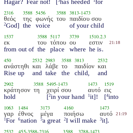
Hagar?
Fear not!
[
has heeded
for
3
1
2316
3588
5456
3588
3813
-
1473
θεός
της
φωνής
του
παιδίου σου
God]
the
voice
of your child
2
1537
3588
5117
3739
1510.2.3
εκ
του
τόπου
ου
εστιν
21:18
from out of
the
place
where
he is.
450
2532
2983
3588
3813
2532
ανάστηθι
και
λάβε
το
παιδίον
και
Rise up
and
take
the
child,
and
2902
3588
5495
-
1473
1473
1519
κράτησον
τη
χειρί σου
αυτό
εις
hold
[
in your hand
it]!
[
into
2
1
4
1063
1484
3173
4160
1473
γαρ
έθνος
μέγα
ποιήσω
αυτό
21:19
For
nation
a great
I will make
it].
1
6
5
2
3
2532
455
-
3588
-
2316
3588
3788
-
1473