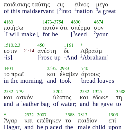
παιδίσκης ταύτης
εις
έθνος
μέγα
of this maidservant
[
into
nation
a great
2
4
3
4160
1473
-
3754
4690
4674
ποιήσω
αυτόν ότι
σπέρμα
σον
I will make],
for he
[
seed
your
1
3
2
1510.2.3
450
1161
*
εστιν
ανέστη
δε
Αβραάμ
21:14
is].
[
rose up
And
Abraham]
1
3
1
2
4404
2532
2983
740
το πρωϊ
και
έλαβεν
άρτους
in the morning,
and
took
bread loaves
2532
779
5204
2532
1325
3588
και
ασκόν
ύδατος
και
έδωκε
τη
and
a leather bag
of water;
and
he gave
to
*
2532
2007
3588
3813
1909
Άγαρ
και
επέθηκεν
το
παιδίον
επί
Hagar,
and
he placed
the
male child
upon