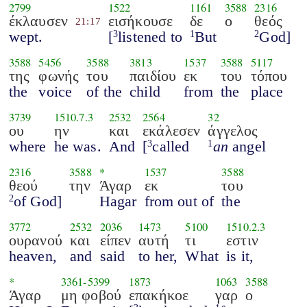
2799
1522
1161
3588
2316
έκλαυσεν
εισήκουσε
δε
ο
θεός
21:17
wept.
[
listened to
But
God]
3
1
2
3588
5456
3588
3813
1537
3588
5117
της
φωνής
του
παιδίου
εκ
του
τόπου
the
voice
of the
child
from
the
place
3739
1510.7.3
2532
2564
32
ου
ην
και
εκάλεσεν
άγγελος
where
he was.
And
[
called
an
angel
3
1
2316
3588
*
1537
3588
θεού
την
Άγαρ
εκ
του
of God]
Hagar
from out of
the
2
3772
2532
2036
1473
5100
1510.2.3
ουρανού
και
είπεν
αυτή
τι
εστιν
heaven,
and
said
to her,
What
is it,
*
3361
-
5399
1873
1063
3588
Άγαρ
μη φοβού
επακήκοε
γαρ
ο