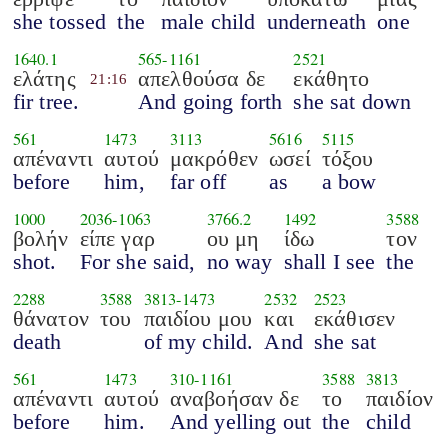
she tossed
the
male child
underneath
one
1640.1
565
-
1161
2521
ελάτης
απελθούσα δε
εκάθητο
21:16
fir tree.
And going forth
she sat down
561
1473
3113
5616
5115
απέναντι
αυτού
μακρόθεν
ωσεί
τόξου
before
him,
far off
as
a bow
1000
2036
-
1063
3766.2
1492
3588
βολήν
είπε γαρ
ου μη
ίδω
τον
shot.
For she said,
no way
shall I see
the
2288
3588
3813
-
1473
2532
2523
θάνατον
του
παιδίου μου
και
εκάθισεν
death
of my child.
And
she sat
561
1473
310
-
1161
3588
3813
απέναντι
αυτού
αναβοήσαν δε
το
παιδίον
before
him.
And yelling out
the
child