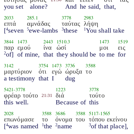
you set
alone?
And
he said,
that,
2033
285.1
3778
2983
επτά
αμνάδας
ταύτας
λήψη
[
seven
ewe-lambs
these
You shall take
4
5
3
1
3844
1473
2443
1510.3
1473
1519
παρ
εμού
ίνα
ώσί
μοι
εις
of]
of mine,
that
they should be
to me
for
2
3142
3754
1473
3736
3588
μαρτύριον
ότι
εγώ
ώρυξα
το
a testimony
that
I
dug
5421
-
3778
1223
3778
φρέαρ τούτο
διά
τούτο
21:31
this well.
Because of
this
2028
3588
3686
3588
5117
-
1565
επωνόμασε
το
όνομα
του
τόπου εκείνου
[
was named
the
name
of that place],
4
1
2
3