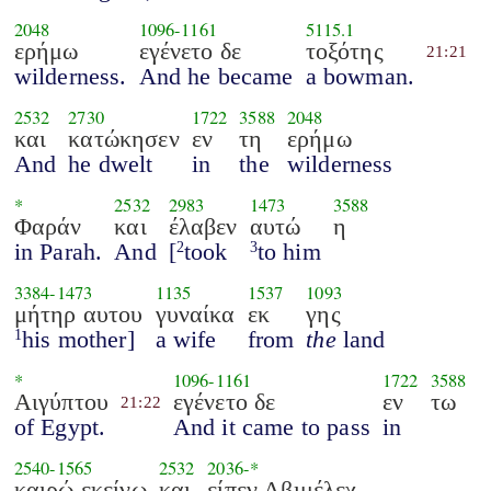
2048
1096
-
1161
5115.1
ερήμω
εγένετο δε
τοξότης
21:21
wilderness.
And he became
a bowman.
2532
2730
1722
3588
2048
και
κατώκησεν
εν
τη
ερήμω
And
he dwelt
in
the
wilderness
*
2532
2983
1473
3588
Φαράν
και
έλαβεν
αυτώ
η
in Parah.
And
[
took
to him
2
3
3384
-
1473
1135
1537
1093
μήτηρ αυτου
γυναίκα
εκ
γης
his mother]
a wife
from
the
land
1
*
1096
-
1161
1722
3588
Αιγύπτου
εγένετο δε
εν
τω
21:22
of Egypt.
And it came to pass
in
2540
-
1565
2532
2036
-*
καιρώ εκείνω
και
είπεν Αβιμέλεχ