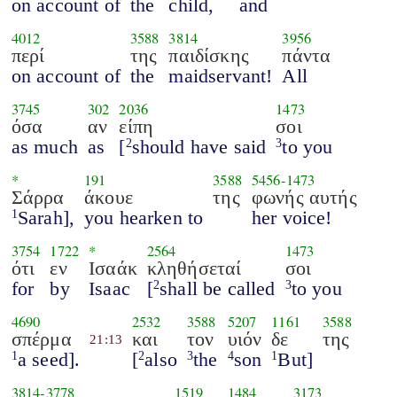
on account of
the
child,
and
4012
3588
3814
3956
περί
της
παιδίσκης
πάντα
on account of
the
maidservant!
All
3745
302
2036
1473
όσα
αν
είπη
σοι
as much
as
[
should have said
to you
2
3
*
191
3588
5456
-
1473
Σάρρα
άκουε
της
φωνής αυτής
Sarah],
you hearken to
her voice!
1
3754
1722
*
2564
1473
ότι
εν
Ισαάκ
κληθήσεταί
σοι
for
by
Isaac
[
shall be called
to you
2
3
4690
2532
3588
5207
1161
3588
σπέρμα
και
τον
υιόν
δε
της
21:13
a seed].
[
also
the
son
But]
1
2
3
4
1
3814
-
3778
1519
1484
3173