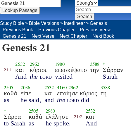
Study Bible
>
Bible Versions
>
interlinear
>
Genesis
Previous Book
Previous Chapter
Previous Verse
Genesis 21
Next Verse
Next Chapter
Next Book
Genesis 21
2532
2962
1980
3588
*
και
κύριος
επεσκέψατο
την
Σάρραν
21:1
And
the
lord
visited
Sarah
2505
2036
2532
4160
-
2962
3588
καθά
είπε
και
εποίησε κύριος
τη
as
he said,
and
the
lord
did
*
2505
2980
2532
Σάρρα
καθά
ελάλησε
και
21:2
to Sarah
as
he spoke.
And