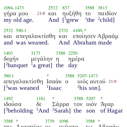
1094
-
1473
2532
837
3588
3813
γήρα μου
και
ηυξήθη
το
παιδίον
21:8
my old age.
And
[
grew
the
child]
3
1
2
2532
580.1
2532
4160
-*
και
απεγαλακτίσθη
και
εποίησεν Αβραάμ
and
was weaned.
And
Abraham made
1403
3173
3588
2250
δοχήν
μεγάλην
η
ημέρα
[
banquet
a great]
the
day
2
1
580.1
*
3588
5207
-
1473
απεγαλακτίσθη
Ισαάκ
ο
υιός αυτού
21:9
[
was weaned
Isaac
his son].
3
1
2
1492
1161
*
3588
5207
*
ιδούσα
δε
Σάρρα
τον
υιόν
Άγαρ
[
beholding
And
Sarah]
the
son
of Hagar
3
1
2
3588
*
3739
1096
3588
*
της
Αιγυπτίας
ος
εγένετο
τω
Αβραάμ