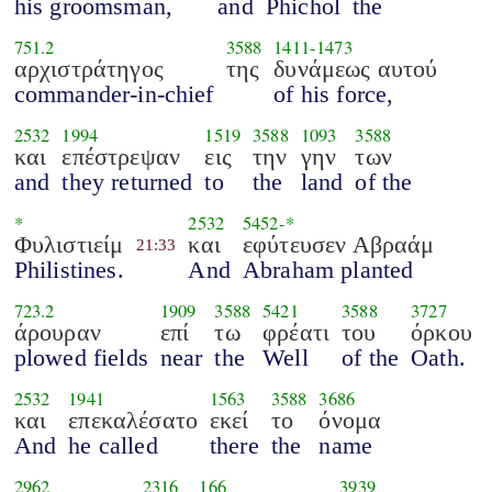
his groomsman,
and
Phichol
the
751.2
3588
1411
-
1473
αρχιστράτηγος
της
δυνάμεως αυτού
commander-in-chief
of his force,
2532
1994
1519
3588
1093
3588
και
επέστρεψαν
εις
την
γην
των
and
they returned
to
the
land
of the
*
2532
5452
-*
Φυλιστιείμ
και
εφύτευσεν Αβραάμ
21:33
Philistines.
And
Abraham planted
723.2
1909
3588
5421
3588
3727
άρουραν
επί
τω
φρέατι
του
όρκου
plowed fields
near
the
Well
of the
Oath.
2532
1941
1563
3588
3686
και
επεκαλέσατο
εκεί
το
όνομα
And
he called
there
the
name
2962
2316
166
3939