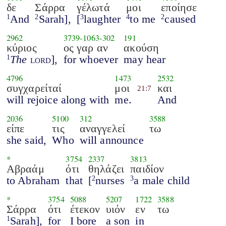
δε
Σάρρα
γέλωτά
μοι
εποίησε
And
Sarah],
[
laughter
to me
caused
1
2
3
4
2
2962
3739
-
1063
-
302
191
κύριος
ος γαρ αν
ακούση
The
lord
],
for whoever
may hear
1
4796
1473
2532
συγχαρείταί
μοι
και
21:7
will rejoice along with
me.
And
2036
5100
312
3588
είπε
τις
αναγγελεί
τω
she said,
Who
will announce
*
3754
2337
3813
Αβραάμ
ότι
θηλάζει
παιδίον
to Abraham
that
[
nurses
a male child
2
3
*
3754
5088
5207
1722
3588
Σάρρα
ότι
έτεκον
υιόν
εν
τω
Sarah],
for
I bore
a son
in
1