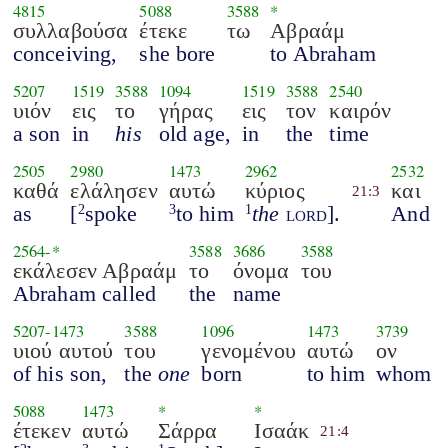
4815
5088
3588
*
συλλαβούσα
έτεκε
τω
Αβραάμ
conceiving,
she bore
to Abraham
5207
1519
3588
1094
1519
3588
2540
υιόν
εις
το
γήρας
εις
τον
καιρόν
a son
in
his
old age,
in
the
time
2505
2980
1473
2962
2532
καθά
ελάλησεν
αυτώ
κύριος
και
21:3
as
[
spoke
to him
the
lord
].
And
2
3
1
2564
-*
3588
3686
3588
εκάλεσεν Αβραάμ
το
όνομα
του
Abraham called
the
name
5207
-
1473
3588
1096
1473
3739
υιού αυτού
του
γενομένου
αυτώ
ον
of his son,
the
one
born
to him
whom
5088
1473
*
*
έτεκεν
αυτώ
Σάρρα
Ισαάκ
21:4