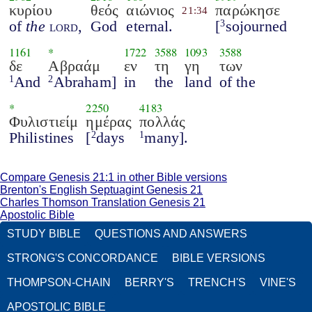
κυρίου
θεός
αιώνιος
παρώκησε
21:34
of
the
lord
,
God
eternal.
[
sojourned
3
1161
*
1722
3588
1093
3588
δε
Αβραάμ
εν
τη
γη
των
And
Abraham]
in
the
land
of the
1
2
*
2250
4183
Φυλιστιείμ
ημέρας
πολλάς
Philistines
[
days
many].
2
1
Compare Genesis 21:1 in other Bible versions
Brenton's English Septuagint Genesis 21
Charles Thomson Translation Genesis 21
Apostolic Bible
STUDY BIBLE
QUESTIONS AND ANSWERS
STRONG'S CONCORDANCE
BIBLE VERSIONS
THOMPSON-CHAIN
BERRY'S
TRENCH'S
VINE'S
APOSTOLIC BIBLE