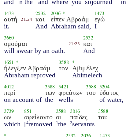
and
in the
land
where
you
sojourned
in
1473
2532
2036
-*
1473
αυτή
και
είπεν Αβραάμ
εγώ
21:24
it.
And
Abraham said,
I
3660
2532
ομούμαι
και
21:25
will swear by an oath.
And
1651
-*
3588
*
ήλεγξεν Αβραάμ
τον
Αβιμέλεχ
Abraham reproved
Abimelech
4012
3588
5421
3588
5204
περί
των
φρεάτων
του
ύδατος
on account of
the
wells
of water,
3739
851
3588
3816
3588
ων
αφείλοντο
οι
παίδες
του
which
[
removed
the
servants
4
1
2
*
2532
2036
1473