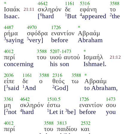
*
4642
1161
5316
3588
Ισαάκ
σκληρόν
δε
εφάνη
το
21:11
Isaac.
[
hard
But
appeared
the
6
1
4
2
4487
4970
1726
*
ρήμα
σφόδρα
εναντίον
Αβραάμ
saying
very]
before
Abraham
3
5
4012
3588
5207
-
1473
*
περί
του
υιού αυτού
Ισμαήλ
21:12
concerning
his son
Ishmael.
2036
1161
3588
2316
3588
*
είπε
δε
ο
θεός
τω
Αβραάμ
[
said
And
God]
to Abraham,
3
1
2
3361
4642
1510.5
1726
1473
μη
σκληρόν
έστω
εναντίον
σου
[
not
hard
Let it
be]
before
you
2
4
1
3
4012
3588
3813
2532
περί
του
παιδίου
και