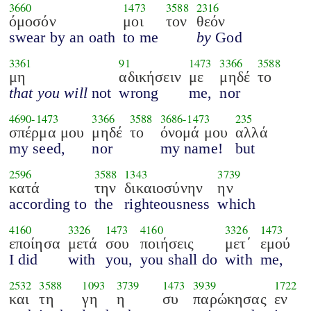
3660
1473
3588
2316
όμοσόν
μοι
τον
θεόν
swear by an oath
to me
by
God
3361
91
1473
3366
3588
μη
αδικήσειν
με
μηδέ
το
that you will
not
wrong
me,
nor
4690
-
1473
3366
3588
3686
-
1473
235
σπέρμα μου
μηδέ
το
όνομά μου
αλλά
my seed,
nor
my name!
but
2596
3588
1343
3739
κατά
την
δικαιοσύνην
ην
according to
the
righteousness
which
4160
3326
1473
4160
3326
1473
εποίησα
μετά
σου
ποιήσεις
μετ΄
εμού
I did
with
you,
you shall do
with
me,
2532
3588
1093
3739
1473
3939
1722
και
τη
γη
η
συ
παρώκησας
εν