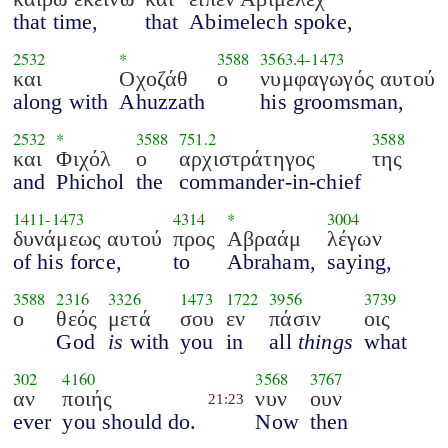
that time,
that
Abimelech spoke,
2532
*
3588
3563.4
-
1473
και
Οχοζάθ
ο
νυμφαγωγός αυτού
along with
Ahuzzath
his groomsman,
2532
*
3588
751.2
3588
και
Φιχόλ
ο
αρχιστράτηγος
της
and
Phichol
the
commander-in-chief
1411
-
1473
4314
*
3004
δυνάμεως αυτού
προς
Αβραάμ
λέγων
of his force,
to
Abraham,
saying,
3588
2316
3326
1473
1722
3956
3739
ο
θεός
μετά
σου
εν
πάσιν
οις
God
is
with
you
in
all
things
what
302
4160
3568
3767
αν
ποιής
νυν
ουν
21:23
ever
you should do.
Now
then