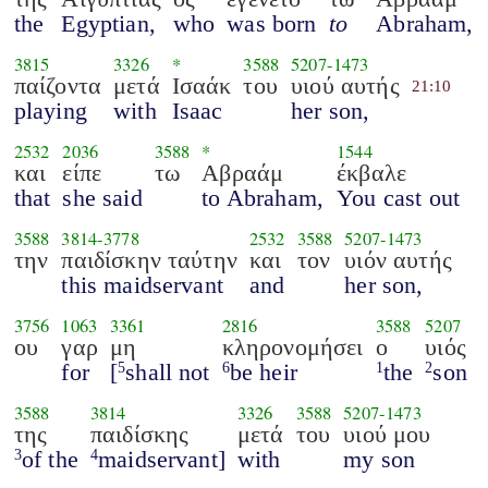
the
Egyptian,
who
was born
to
Abraham,
3815
3326
*
3588
5207
-
1473
παίζοντα
μετά
Ισαάκ
του
υιού αυτής
21:10
playing
with
Isaac
her son,
2532
2036
3588
*
1544
και
είπε
τω
Αβραάμ
έκβαλε
that
she said
to Abraham,
You cast out
3588
3814
-
3778
2532
3588
5207
-
1473
την
παιδίσκην ταύτην
και
τον
υιόν αυτής
this maidservant
and
her son,
3756
1063
3361
2816
3588
5207
ου
γαρ
μη
κληρονομήσει
ο
υιός
for
[
shall not
be heir
the
son
5
6
1
2
3588
3814
3326
3588
5207
-
1473
της
παιδίσκης
μετά
του
υιού μου
of the
maidservant]
with
my son
3
4