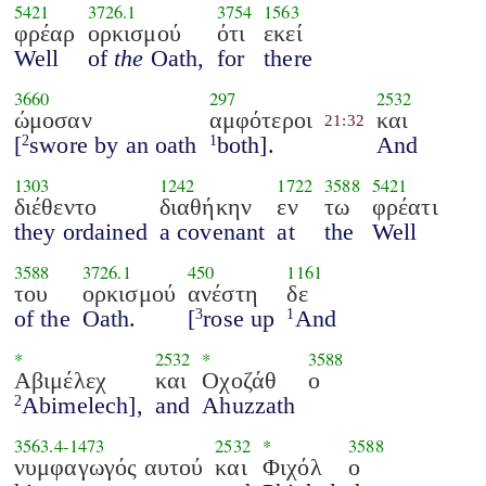
5421
3726.1
3754
1563
φρέαρ
ορκισμού
ότι
εκεί
Well
of
the
Oath,
for
there
3660
297
2532
ώμοσαν
αμφότεροι
και
21:32
[
swore by an oath
both].
And
2
1
1303
1242
1722
3588
5421
διέθεντο
διαθήκην
εν
τω
φρέατι
they ordained
a covenant
at
the
Well
3588
3726.1
450
1161
του
ορκισμού
ανέστη
δε
of the
Oath.
[
rose up
And
3
1
*
2532
*
3588
Αβιμέλεχ
και
Οχοζάθ
ο
Abimelech],
and
Ahuzzath
2
3563.4
-
1473
2532
*
3588
νυμφαγωγός αυτού
και
Φιχόλ
ο