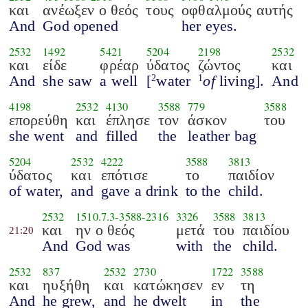
και
ανέωξεν ο θεός
τους
οφθαλμούς αυτής
And
God opened
her eyes.
2532
1492
5421
5204
2198
2532
και
είδε
φρέαρ
ύδατος
ζώντος
και
And
she saw
a well
[
water
of
living].
And
2
1
4198
2532
4130
3588
779
3588
επορεύθη
και
έπλησε
τον
άσκον
του
she went
and
filled
the
leather bag
5204
2532
4222
3588
3813
ύδατος
και
επότισε
το
παιδίον
of water,
and
gave a drink
to the
child.
2532
1510.7.3
-
3588
-
2316
3326
3588
3813
και
ην ο θεός
μετά
του
παιδίου
21:20
And
God was
with
the
child.
2532
837
2532
2730
1722
3588
και
ηυξήθη
και
κατώκησεν
εν
τη
And
he grew,
and
he dwelt
in
the