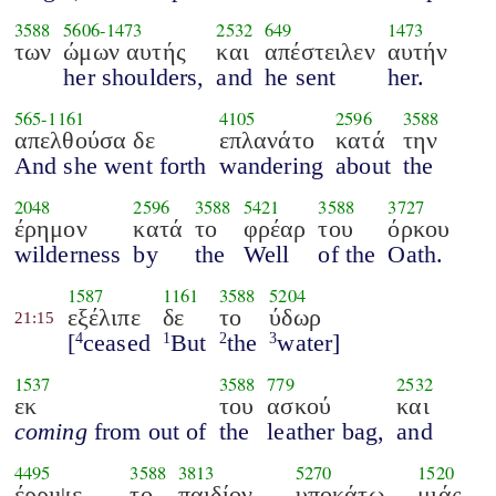
3588
5606
-
1473
2532
649
1473
των
ώμων αυτής
και
απέστειλεν
αυτήν
her shoulders,
and
he sent
her.
565
-
1161
4105
2596
3588
απελθούσα δε
επλανάτο
κατά
την
And she went forth
wandering
about
the
2048
2596
3588
5421
3588
3727
έρημον
κατά
το
φρέαρ
του
όρκου
wilderness
by
the
Well
of the
Oath.
1587
1161
3588
5204
εξέλιπε
δε
το
ύδωρ
21:15
[
ceased
But
the
water]
4
1
2
3
1537
3588
779
2532
εκ
του
ασκού
και
coming
from out of
the
leather bag,
and
4495
3588
3813
5270
1520
έρριψε
το
παιδίον
υποκάτω
μιάς