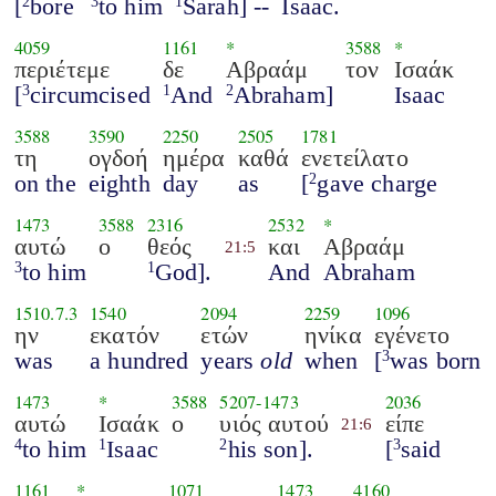
[
bore
to him
Sarah] --
Isaac.
2
3
1
4059
1161
*
3588
*
περιέτεμε
δε
Αβραάμ
τον
Ισαάκ
[
circumcised
And
Abraham]
Isaac
3
1
2
3588
3590
2250
2505
1781
τη
ογδοή
ημέρα
καθά
ενετείλατο
on the
eighth
day
as
[
gave charge
2
1473
3588
2316
2532
*
αυτώ
ο
θεός
και
Αβραάμ
21:5
to him
God].
And
Abraham
3
1
1510.7.3
1540
2094
2259
1096
ην
εκατόν
ετών
ηνίκα
εγένετο
was
a hundred
years
old
when
[
was born
3
1473
*
3588
5207
-
1473
2036
αυτώ
Ισαάκ
ο
υιός αυτού
είπε
21:6
to him
Isaac
his son].
[
said
4
1
2
3
1161
*
1071
1473
4160