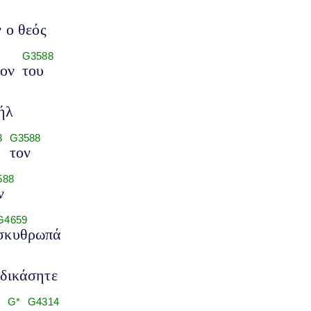
 ο θεός
G3588
ιον
του
ήλ
3
G3588
τον
588
ν
G4659
σκυθρωπά
3
δικάσητε
G*
G4314