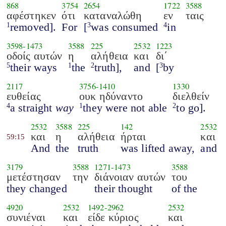
868
3754
2654
1722
3588
αφέστηκεν
ότι
καταναλώθη
εν
ταις
removed].
For
[
was consumed
in
1
3
4
3598
-
1473
3588
225
2532
1223
οδοίς αυτών
η
αλήθεια
και
δι΄
their ways
the
truth],
and
[
by
5
1
2
3
2117
3756
-
1410
1330
ευθείας
ουκ ηδύναντο
διελθείν
a straight
way
they were not able
to go].
4
1
2
2532
3588
225
142
2532
και
η
αλήθεια
ήρται
και
59:15
And
the
truth
was lifted away,
and
3179
3588
1271
-
1473
3588
μετέστησαν
την
διάνοιαν αυτών
του
they changed
their thought
of the
4920
2532
1492
-
2962
2532
συνιέναι
και
είδε κύριος
και