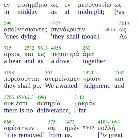
εν
μεσημβρία
ως
εν
μεσονυκτίω
ως
in
midday
as
at
midnight;
[
as
2
599
4727
5613
αποθνήσκοντες
στενάξουσιν
ως
59:11
ones dying
they shall moan].
As
3
1
715
2532
5613
4058
260
άρκος
και
ως
περιστερά
άμα
a bear
and
as
a dove
together
4198
362
2920
2532
πορεύσονται
ανεμείναμεν
κρίσιν
και
they shall go.
We awaited
judgment,
and
3756
-
1510.2.3
4991
3112
ουκ έστι
σωτηρία
μακράν
there is no
deliverance;
[
far
2
868
575
1473
4183
-
1063
αφέστηκεν
αφ΄
ημών
πολλή
59:12
it is removed]
from
us.
[
is
great
1
4