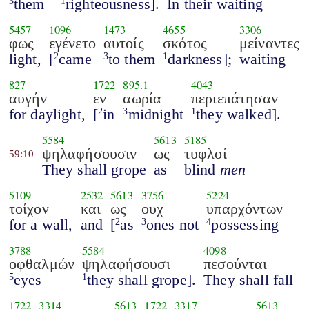
them
righteousness].
In their waiting
3
1
5457
1096
1473
4655
3306
φως
εγένετο
αυτοίς
σκότος
μείναντες
light,
[
came
to them
darkness];
waiting
2
3
1
827
1722
895.1
4043
αυγήν
εν
αωρία
περιεπάτησαν
for daylight,
[
in
midnight
they walked].
2
3
1
5584
5613
5185
ψηλαφήσουσιν
ως
τυφλοί
59:10
They shall grope
as
blind
men
5109
2532
5613
3756
5224
τοίχον
και
ως
ουχ
υπαρχόντων
for a wall,
and
[
as
ones not
possessing
2
3
4
3788
5584
4098
οφθαλμών
ψηλαφήσουσι
πεσούνται
eyes
they shall grope].
They shall fall
5
1
1722
3314
5613
1722
3317
5613