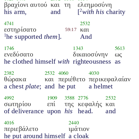
βραχίονι αυτού
και
τη
ελεημοσύνη
his arm,
and
[
with his
charity
2
4741
2532
εστηρίσατο
και
59:17
he supported
them
].
And
1
1746
1343
5613
ενεδύσατο
δικαιοσύνην
ως
he clothed himself
with
righteousness
as
2382
2532
4060
4030
θώρακα
και
περιέθετο
περικεφαλαίαν
a chest
plate
;
and
he put
a helmet
4992
1909
3588
2776
2532
σωτηρίου
επί
της
κεφαλής
και
of deliverance
upon
his
head.
and
4016
2440
περιεβάλετο
ιμάτιον
he put around himself
a cloak