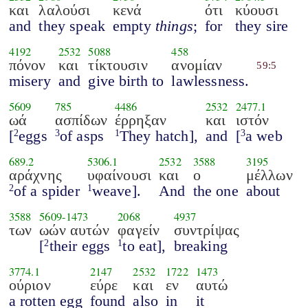
και
λαλούσι
κενά
ότι
κύουσι
and
they speak
empty
things
;
for
they sire
4192
2532
5088
458
πόνον
και
τίκτουσιν
ανομίαν
59:5
misery
and
give birth to
lawlessness.
5609
785
4486
2532
2477.1
ωά
ασπίδων
έρρηξαν
και
ιστόν
[
eggs
of asps
They hatch],
and
[
a web
2
3
1
3
689.2
5306.1
2532
3588
3195
αράχνης
υφαίνουσι
και
ο
μέλλων
of a spider
weave].
And
the one
about
2
1
3588
5609
-
1473
2068
4937
των
ωών αυτών
φαγείν
συντρίψας
[
their eggs
to eat],
breaking
2
1
3774.1
2147
2532
1722
1473
ούριον
εύρε
και
εν
αυτώ
a rotten egg
found
also
in
it