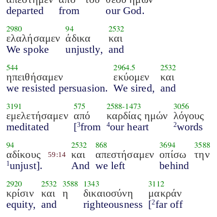
departed
from
our God.
2980
94
2532
ελαλήσαμεν
άδικα
και
We spoke
unjustly,
and
544
2964.5
2532
ηπειθήσαμεν
εκύομεν
και
we resisted persuasion.
We sired,
and
3191
575
2588
-
1473
3056
εμελετήσαμεν
από
καρδίας ημών
λόγους
meditated
[
from
our heart
words
3
4
2
94
2532
868
3694
3588
αδίκους
και
απεστήσαμεν
οπίσω
την
59:14
unjust].
And
we left
behind
1
2920
2532
3588
1343
3112
κρίσιν
και
η
δικαιοσύνη
μακράν
equity,
and
righteousness
[
far off
2