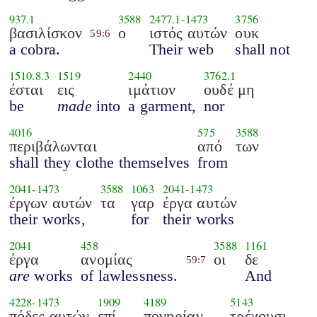
937.1
3588
2477.1
-
1473
3756
βασιλίσκον
ο
ιστός αυτών
ουκ
59:6
a cobra.
Their web
shall not
1510.8.3
1519
2440
3762.1
έσται
εις
ιμάτιον
ουδέ μη
be
made
into
a garment,
nor
4016
575
3588
περιβάλωνται
από
των
shall they clothe themselves
from
2041
-
1473
3588
1063
2041
-
1473
έργων αυτών
τα
γαρ
έργα αυτών
their works,
for
their works
2041
458
3588
1161
έργα
ανομίας
οι
δε
59:7
are
works
of lawlessness.
And
4228
-
1473
1909
4189
5143
πόδες αυτών
επί
πονηρίαν
τρέχουσι