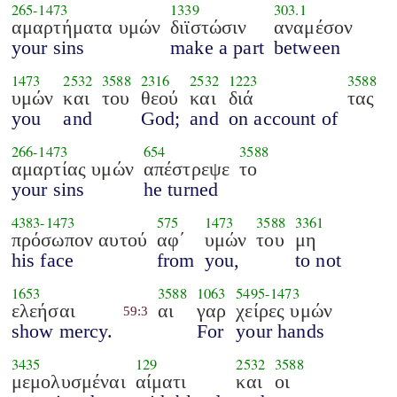
265
-
1473
1339
303.1
αμαρτήματα υμών
διϊστώσιν
αναμέσον
your sins
make a part
between
1473
2532
3588
2316
2532
1223
3588
υμών
και
του
θεού
και
διά
τας
you
and
God;
and
on account of
266
-
1473
654
3588
αμαρτίας υμών
απέστρεψε
το
your sins
he turned
4383
-
1473
575
1473
3588
3361
πρόσωπον αυτού
αφ΄
υμών
του
μη
his face
from
you,
to not
1653
3588
1063
5495
-
1473
ελεήσαι
αι
γαρ
χείρες υμών
59:3
show mercy.
For
your hands
3435
129
2532
3588
μεμολυσμέναι
αίματι
και
οι