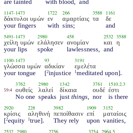
are tainted
with blood,
and
1147
-
1473
1722
266
3588
1161
δάκτυλοι υμών
εν
αμαρτίαις
τα
δε
your fingers
with
sins;
and
5491
-
1473
2980
458
2532
3588
χείλη υμών
ελάλησεν
ανομίαν
και
η
your lips
spoke
lawlessness,
and
1100
-
1473
93
3191
γλώσσα υμών
αδικίαν
εμελέτα
your tongue
[
injustice
meditated upon].
2
1
3762
2980
1342
3761
1510.2.3
ουθείς
λαλεί
δίκαια
ουδέ
έστι
59:4
No one
speaks
just
things
,
nor
is there
2920
228
3982
1909
3152
κρίσις
αληθινή
πεποίθασιν
επί
ματαίοις
[
equity
true].
They rely
upon
vanities,
2
1
2532
2980
2756
3754
2964.5