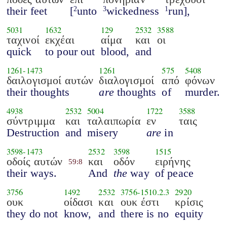
their feet
[
unto
wickedness
run],
2
3
1
5031
1632
129
2532
3588
ταχινοί
εκχέαι
αίμα
και
οι
quick
to pour out
blood,
and
1261
-
1473
1261
575
5408
δαιλογισμοί αυτών
διαλογισμοί
από
φόνων
their thoughts
are
thoughts
of
murder.
4938
2532
5004
1722
3588
σύντριμμα
και
ταλαιπωρία
εν
ταις
Destruction
and
misery
are
in
3598
-
1473
2532
3598
1515
οδοίς αυτών
και
οδόν
ειρήνης
59:8
their ways.
And
the
way
of peace
3756
1492
2532
3756
-
1510.2.3
2920
ουκ
οίδασι
και
ουκ έστι
κρίσις
they do not
know,
and
there is no
equity