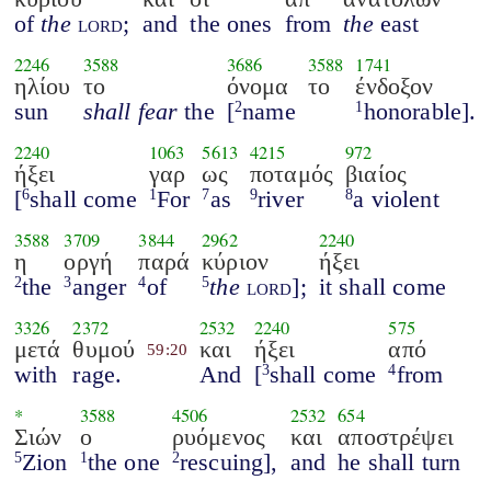
of
the
lord
;
and
the ones
from
the
east
2246
3588
3686
3588
1741
ηλίου
το
όνομα
το
ένδοξον
sun
shall fear
the
[
name
honorable].
2
1
2240
1063
5613
4215
972
ήξει
γαρ
ως
ποταμός
βιαίος
[
shall come
For
as
river
a violent
6
1
7
9
8
3588
3709
3844
2962
2240
η
οργή
παρά
κύριον
ήξει
the
anger
of
the
lord
];
it shall come
2
3
4
5
3326
2372
2532
2240
575
μετά
θυμού
και
ήξει
από
59:20
with
rage.
And
[
shall come
from
3
4
*
3588
4506
2532
654
Σιών
ο
ρυόμενος
και
αποστρέψει
Zion
the one
rescuing],
and
he shall turn
5
1
2