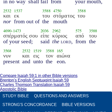
in no way
shall fail
from
your mouth,
2532
1537
3588
4750
3588
και
εκ
του
στόματος
του
nor
from out of
the
mouth
4690
-
1473
2036
2962
575
3588
σπέρματός σου
είπε
κύριος
από
του
of your seed;
said
the
lord
,
from
the
3568
2532
1519
3588
165
νυν
και
εις
τον
αιώνα
present
and
unto
the
eon.
Compare Isaiah 59:1 in other Bible versions
Brenton's English Septuagint Isaiah 59
Charles Thomson Translation Isaiah 59
Apostolic Bible
STUDY BIBLE
QUESTIONS AND ANSWERS
STRONG'S CONCORDANCE
BIBLE VERSIONS