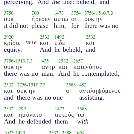
perceiving.
And
the
lord
beheld,
and
3756
700
1473
3754
3756
-
1510.7.3
ουκ
ήρεσεν
αυτώ
ότι
ουκ ην
it did not
please
him,
for
there was no
2920
2532
1492
2532
κρίσις
και
είδε
και
59:16
equity.
And
he beheld,
and
3756
-
1510.7.3
435
2532
2657
ουκ ην
ανήρ
και
κατενόησε
there was no
man.
And
he contemplated,
2532
3756
-
1510.7.3
3588
482
και
ουκ ην
ο
αντιληψόμενος
and
there was no one
assisting.
2532
292
1473
3588
και
ημύνατο
αυτούς
τω
And
he defended
them
with
1023
-
1473
2532
3588
1654