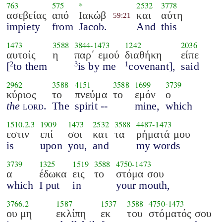
763
575
*
2532
3778
ασεβείας
από
Ιακώβ
και
αύτη
59:21
impiety
from
Jacob.
And
this
1473
3588
3844
-
1473
1242
2036
αυτοίς
η
παρ΄ εμού
διαθήκη
είπε
[
to them
is by me
covenant],
said
2
3
1
2962
3588
4151
3588
1699
3739
κύριος
το
πνεύμα
το
εμόν
ο
the
lord
.
The
spirit --
mine,
which
1510.2.3
1909
1473
2532
3588
4487
-
1473
εστιν
επί
σοι
και
τα
ρήματά μου
is
upon
you,
and
my words
3739
1325
1519
3588
4750
-
1473
α
έδωκα
εις
το
στόμα σου
which
I put
in
your mouth,
3766.2
1587
1537
3588
4750
-
1473
ου μη
εκλίπη
εκ
του
στόματός σου