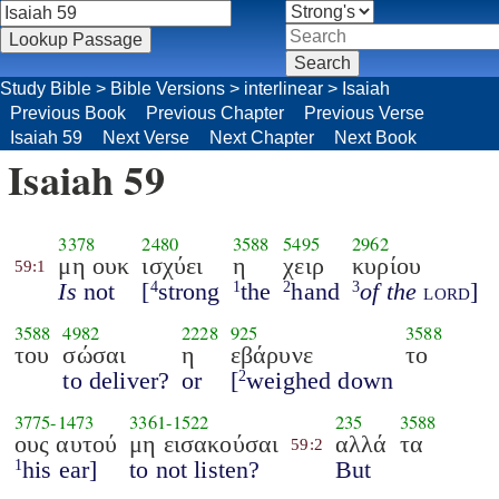
Study Bible
>
Bible Versions
>
interlinear
>
Isaiah
Previous Book
Previous Chapter
Previous Verse
Isaiah 59
Next Verse
Next Chapter
Next Book
Isaiah 59
3378
2480
3588
5495
2962
μη ουκ
ισχύει
η
χειρ
κυρίου
59:1
Is
not
[
strong
the
hand
of the
lord
]
4
1
2
3
3588
4982
2228
925
3588
του
σώσαι
η
εβάρυνε
το
to deliver?
or
[
weighed down
2
3775
-
1473
3361
-
1522
235
3588
ους αυτού
μη εισακούσαι
αλλά
τα
59:2
his ear]
to not listen?
But
1