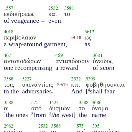
1557
2532
3588
εκδικήσεως
και
το
of vengeance --
even
4018
5613
περιβόλαιον
ως
59:18
a wrap-around garment,
as
467
469
3681
ανταποδώσων
ανταπόδοσιν
όνειδος
one recompensing
a reward
of scorn
3588
5227
2532
5399
τοις
υπεναντίοις
και
φοβηθήσονται
59:19
to the
adversaries.
And
[
shall fear
4
3588
575
1424
3588
3686
οι
από
δυσμών
το
όνομα
the ones
from
the
west]
the
name
1
2
3
2962
2532
3588
575
395
κυρίου
και
οι
απ΄
ανατολών