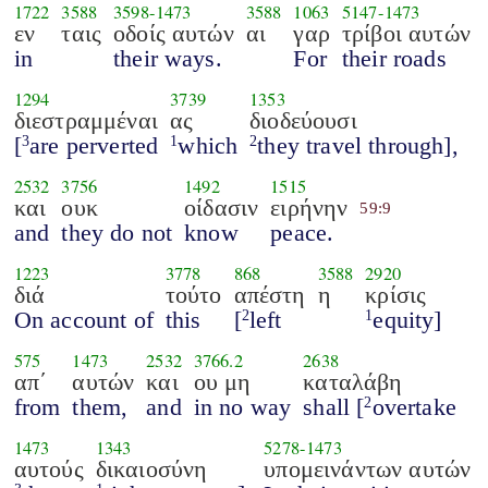
1722
3588
3598
-
1473
3588
1063
5147
-
1473
εν
ταις
οδοίς αυτών
αι
γαρ
τρίβοι αυτών
in
their ways.
For
their roads
1294
3739
1353
διεστραμμέναι
ας
διοδεύουσι
[
are perverted
which
they travel through],
3
1
2
2532
3756
1492
1515
και
ουκ
οίδασιν
ειρήνην
59:9
and
they do not
know
peace.
1223
3778
868
3588
2920
διά
τούτο
απέστη
η
κρίσις
On account of
this
[
left
equity]
2
1
575
1473
2532
3766.2
2638
απ΄
αυτών
και
ου μη
καταλάβη
from
them,
and
in no way
shall [
overtake
2
1473
1343
5278
-
1473
αυτούς
δικαιοσύνη
υπομεινάντων αυτών