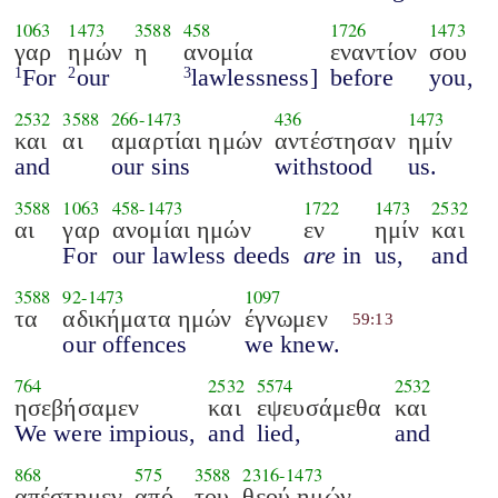
1063
1473
3588
458
1726
1473
γαρ
ημών
η
ανομία
εναντίον
σου
For
our
lawlessness]
before
you,
1
2
3
2532
3588
266
-
1473
436
1473
και
αι
αμαρτίαι ημών
αντέστησαν
ημίν
and
our sins
withstood
us.
3588
1063
458
-
1473
1722
1473
2532
αι
γαρ
ανομίαι ημών
εν
ημίν
και
For
our lawless deeds
are
in
us,
and
3588
92
-
1473
1097
τα
αδικήματα ημών
έγνωμεν
59:13
our offences
we knew.
764
2532
5574
2532
ησεβήσαμεν
και
εψευσάμεθα
και
We were impious,
and
lied,
and
868
575
3588
2316
-
1473
απέστημεν
από
του
θεού ημών