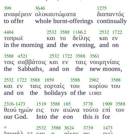
399
3646
1275
αναφέρειν
ολοκαυτώματα
διαπαντός
to offer
whole burnt-offerings
continually
4404
2532
3588
1166.2
2532
1722
τοπρωϊ
και
το
δείλης
και
εν
in the morning
and
the
evening,
and
on
3588
4521
2532
1722
3588
3561
τοις
σαββάτοις
και
εν
ταις
νουμηνίαις
the
Sabbaths,
and
on
the
new moons,
2532
1722
3588
1859
3588
2962
3588
και
εν
ταις
εορταίς
του
κυρίου
του
and
on
the
holidays
of the
lord
2316
-
1473
1519
3588
165
3778
1909
3588
θεού ημών
εις
τον
αιώνα
τούτο
επί
τον
our God.
Into
the
eon
this
is
for
*
2532
3588
3624
3739
1473
Ισραήλ
και
ο
οίκος
ον
εγώ
2:5