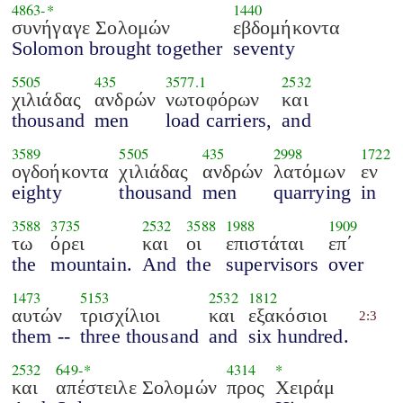
4863
-*
1440
συνήγαγε Σολομών
εβδομήκοντα
Solomon brought together
seventy
5505
435
3577.1
2532
χιλιάδας
ανδρών
νωτοφόρων
και
thousand
men
load carriers,
and
3589
5505
435
2998
1722
ογδοήκοντα
χιλιάδας
ανδρών
λατόμων
εν
eighty
thousand
men
quarrying
in
3588
3735
2532
3588
1988
1909
τω
όρει
και
οι
επιστάται
επ΄
the
mountain.
And
the
supervisors
over
1473
5153
2532
1812
αυτών
τρισχίλιοι
και
εξακόσιοι
2:3
them --
three thousand
and
six hundred.
2532
649
-*
4314
*
και
απέστειλε Σολομών
προς
Χειράμ