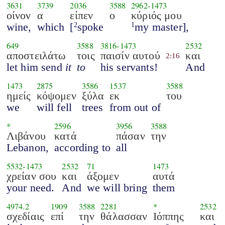
3631
3739
2036
3588
2962
-
1473
οίνον
α
είπεν
ο
κύριός μου
wine,
which
[
spoke
my master],
2
1
649
3588
3816
-
1473
2532
αποστειλάτω
τοις
παισίν αυτού
και
2:16
let him send
it
to
his servants!
And
1473
2875
3586
1537
3588
ημείς
κόψομεν
ξύλα
εκ
του
we
will fell
trees
from out of
*
2596
3956
3588
Λιβάνου
κατά
πάσαν
την
Lebanon,
according to
all
5532
-
1473
2532
71
1473
χρείαν σου
και
άξομεν
αυτά
your need.
And
we will bring
them
4974.2
1909
3588
2281
*
2532
σχεδίαις
επί
την
θάλασσαν
Ιόππης
και