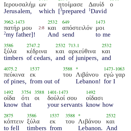
Ιερουσαλήμ
ων
ητοίμασε
Δαυίδ
ο
Jerusalem,
which
[
prepared
David
3
1
3962
-
1473
2532
649
1473
πατήρ μου
και
απόστειλόν
μοι
2:8
my father]!
And
send
to me
2
3586
2747.2
2532
713.1
2532
ξύλα
κέδρινα
και
αρκεύθινα
και
timbers
of cedars,
and
of junipers,
and
4075.2
1537
3588
*
1473
-
1063
πεύκινα
εκ
του
Λιβάνου
εγώ γαρ
of pines,
from out of
Lebanon!
for I
1492
3754
3588
1401
-
1473
1492
οίδα
ότι
οι
δούλοί σου
οίδασι
know
that
your servants
know how
2875
3586
1537
3588
*
2532
κόπτειν
ξύλα
εκ
του
Λιβάνου
και
to fell
timbers
from
Lebanon.
And