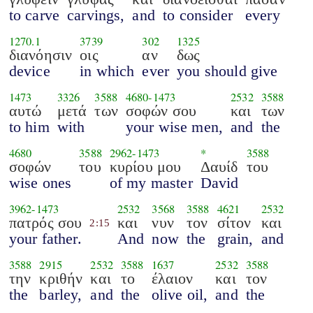
to carve
carvings,
and
to consider
every
1270.1
3739
302
1325
διανόησιν
οις
αν
δως
device
in which
ever
you should give
1473
3326
3588
4680
-
1473
2532
3588
αυτώ
μετά
των
σοφών σου
και
των
to him
with
your wise men,
and
the
4680
3588
2962
-
1473
*
3588
σοφών
του
κυρίου μου
Δαυίδ
του
wise ones
of my master
David
3962
-
1473
2532
3568
3588
4621
2532
πατρός σου
και
νυν
τον
σίτον
και
2:15
your father.
And
now
the
grain,
and
3588
2915
2532
3588
1637
2532
3588
την
κριθήν
και
το
έλαιον
και
τον
the
barley,
and
the
olive oil,
and
the