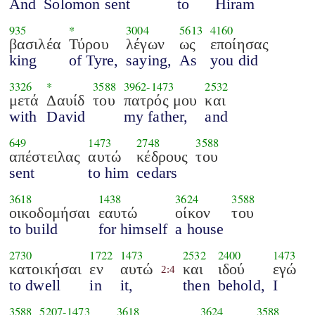
And
Solomon sent
to
Hiram
935
*
3004
5613
4160
βασιλέα
Τύρου
λέγων
ως
εποίησας
king
of Tyre,
saying,
As
you did
3326
*
3588
3962
-
1473
2532
μετά
Δαυίδ
του
πατρός μου
και
with
David
my father,
and
649
1473
2748
3588
απέστειλας
αυτώ
κέδρους
του
sent
to him
cedars
3618
1438
3624
3588
οικοδομήσαι
εαυτώ
οίκον
του
to build
for himself
a house
2730
1722
1473
2532
2400
1473
κατοικήσαι
εν
αυτώ
και
ιδού
εγώ
2:4
to dwell
in
it,
then
behold,
I
3588
5207
-
1473
3618
3624
3588