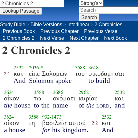
Study Bible
>
Bible Versions
>
interlinear
>
2 Chronicles
Previous Book
Previous Chapter
Previous Verse
2 Chronicles 2
Next Verse
Next Chapter
Next Book
2 Chronicles 2
2532
2036
-*
3588
3618
και
είπε Σολομών
του
οικοδομήσαι
2:1
And
Solomon spoke
to build
3624
3588
3686
2962
2532
οίκον
τω
ονόματι
κυρίου
και
the
house
to the
name
of
the
lord
,
and
3624
3588
932
-
1473
2532
οίκον
τη
βασιλεία αυτού
και
2:2
a house
for
his kingdom.
And