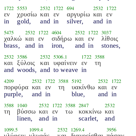
1722
5553
2532
1722
694
2532
1722
εν
χρυσίω
και
εν
αργυρίω
και
εν
in
gold,
and
in
silver,
and
in
5475
2532
1722
4604
2532
1722
3037
χαλκώ
και
εν
σιδήρω
και
εν
λίθοις
brass,
and
in
iron,
and
in
stones,
2532
3586
2532
5306.1
1722
3588
και
ξύλοις
και
υφαίνειν
εν
τη
and
woods,
and
to weave
in
4209
2532
1722
3588
5192
2532
1722
πορφύρα
και
εν
τη
υακίνθω
και
εν
purple,
and
in
blue,
and
in
3588
1040
2532
1722
3588
2847
2532
τη
βύσσω
και
εν
τω
κοκκίνω
και
linen,
and
in
scarlet,
and
1099.5
1099.4
2532
1269.4
3956
γλύφειν
γλυφάς
και
διανοείσθαι
πάσαν