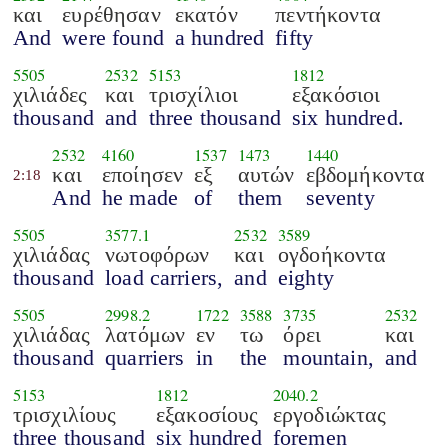
και
ευρέθησαν
εκατόν
πεντήκοντα
And
were found
a hundred
fifty
5505
2532
5153
1812
χιλιάδες
και
τρισχίλιοι
εξακόσιοι
thousand
and
three thousand
six hundred.
2532
4160
1537
1473
1440
και
εποίησεν
εξ
αυτών
εβδομήκοντα
2:18
And
he made
of
them
seventy
5505
3577.1
2532
3589
χιλιάδας
νωτοφόρων
και
ογδοήκοντα
thousand
load carriers,
and
eighty
5505
2998.2
1722
3588
3735
2532
χιλιάδας
λατόμων
εν
τω
όρει
και
thousand
quarriers
in
the
mountain,
and
5153
1812
2040.2
τρισχιλίους
εξακοσίους
εργοδιώκτας
three thousand
six hundred
foremen