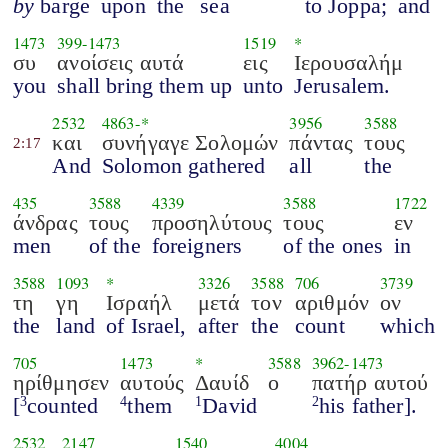
by
barge
upon
the
sea
to Joppa;
and
1473
399
-
1473
1519
*
συ
ανοίσεις αυτά
εις
Ιερουσαλήμ
you
shall bring them up
unto
Jerusalem.
2532
4863
-*
3956
3588
και
συνήγαγε Σολομών
πάντας
τους
2:17
And
Solomon gathered
all
the
435
3588
4339
3588
1722
άνδρας
τους
προσηλύτους
τους
εν
men
of the
foreigners
of the ones
in
3588
1093
*
3326
3588
706
3739
τη
γη
Ισραήλ
μετά
τον
αριθμόν
ον
the
land
of Israel,
after
the
count
which
705
1473
*
3588
3962
-
1473
ηρίθμησεν
αυτούς
Δαυίδ
ο
πατήρ αυτού
[
counted
them
David
his father].
3
4
1
2
2532
2147
1540
4004