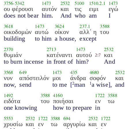
3756
-
5342
1473
2532
5100
1510.2.1
1473
ου φέρουσι
αυτόν
και
τις
ειμι
εγώ
does not bear
him.
And
who
am
I
3618
1473
3624
237.1
3588
οικοδομών
αυτώ
οίκον
αλλ΄ η
του
building
to him
a house,
except
2370
2713
1473
2532
θυμιάν
κατέναντι
αυτού
και
2:7
to burn incense
in front of
him?
And
3568
649
1473
435
4680
2532
νυν
απόστειλόν
μοι
άνδρα
σοφόν
και
now,
send
to me
[
man
a wise],
and
2
1
1492
3588
4160
1722
3588
ειδότα
του
ποιήσαι
εν
τω
one knowing
how to prepare
in
5553
2532
1722
3588
694
2532
1722
χρυσίω
και
εν
τω
αργυρίω
και
εν