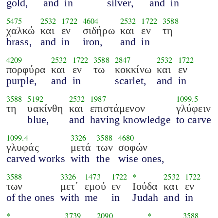
gold,
and
in
silver,
and
in
5475
2532
1722
4604
2532
1722
3588
χαλκώ
και
εν
σιδήρω
και
εν
τη
brass,
and
in
iron,
and
in
4209
2532
1722
3588
2847
2532
1722
πορφύρα
και
εν
τω
κοκκίνω
και
εν
purple,
and
in
scarlet,
and
in
3588
5192
2532
1987
1099.5
τη
υακίνθη
και
επιστάμενον
γλύφειν
blue,
and
having knowledge
to carve
1099.4
3326
3588
4680
γλυφάς
μετά
των
σοφών
carved works
with
the
wise ones,
3588
3326
1473
1722
*
2532
1722
των
μετ΄
εμού
εν
Ιούδα
και
εν
of the ones
with
me
in
Judah
and
in
*
3739
2090
*
3588