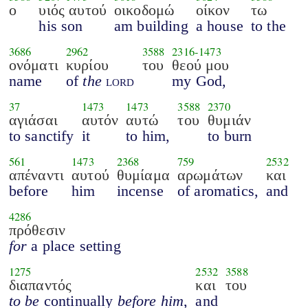
ο
υιός αυτού
οικοδομώ
οίκον
τω
his son
am building
a house
to the
3686
2962
3588
2316
-
1473
ονόματι
κυρίου
του
θεού μου
name
of
the
lord
my God,
37
1473
1473
3588
2370
αγιάσαι
αυτόν
αυτώ
του
θυμιάν
to sanctify
it
to him,
to burn
561
1473
2368
759
2532
απέναντι
αυτού
θυμίαμα
αρωμάτων
και
before
him
incense
of aromatics,
and
4286
πρόθεσιν
for
a place setting
1275
2532
3588
διαπαντός
και
του
to be
continually
before him
,
and