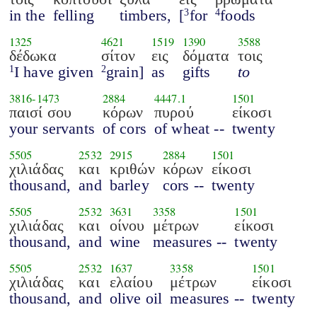
in the
felling
timbers,
[
for
foods
3
4
1325
4621
1519
1390
3588
δέδωκα
σίτον
εις
δόματα
τοις
I have given
grain]
as
gifts
to
1
2
3816
-
1473
2884
4447.1
1501
παισί σου
κόρων
πυρού
είκοσι
your servants
of cors
of wheat --
twenty
5505
2532
2915
2884
1501
χιλιάδας
και
κριθών
κόρων
είκοσι
thousand,
and
barley
cors --
twenty
5505
2532
3631
3358
1501
χιλιάδας
και
οίνου
μέτρων
είκοσι
thousand,
and
wine
measures --
twenty
5505
2532
1637
3358
1501
χιλιάδας
και
ελαίου
μέτρων
είκοσι
thousand,
and
olive oil
measures --
twenty