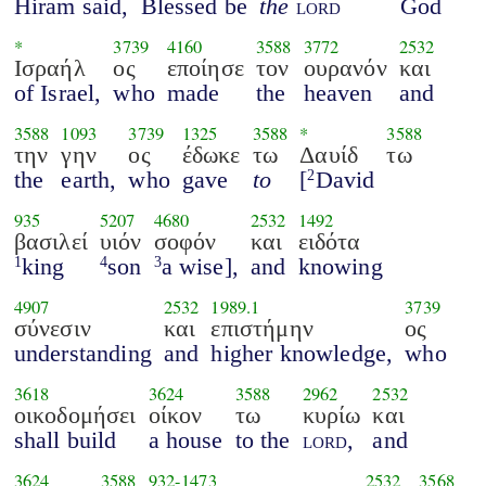
Hiram said,
Blessed be
the
lord
God
*
3739
4160
3588
3772
2532
Ισραήλ
ος
εποίησε
τον
ουρανόν
και
of Israel,
who
made
the
heaven
and
3588
1093
3739
1325
3588
*
3588
την
γην
ος
έδωκε
τω
Δαυίδ
τω
the
earth,
who
gave
to
[
David
2
935
5207
4680
2532
1492
βασιλεί
υιόν
σοφόν
και
ειδότα
king
son
a wise],
and
knowing
1
4
3
4907
2532
1989.1
3739
σύνεσιν
και
επιστήμην
ος
understanding
and
higher knowledge,
who
3618
3624
3588
2962
2532
οικοδομήσει
οίκον
τω
κυρίω
και
shall build
a house
to the
lord
,
and
3624
3588
932
-
1473
2532
3568