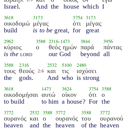
Israel.
And
the
house
which
I
3618
3173
3754
3173
οικοδομώ
μέγας
ότι
μέγας
build
is to be
great,
for
great
2962
3588
2316
-
1473
3844
3956
κύριος
ο
θεός ημών
παρά
πάντας
is the
lord
our God
beyond
all
3588
2316
2532
5100
2480
τους
θεούς
και
τις
ισχύσει
2:6
the
gods.
And
who
is strong
3618
1473
3624
3754
3588
οικοδομήσαι
αυτώ
οίκον
ότι
ο
to build
to him
a house?
For
the
3772
2532
3588
3772
3588
3772
ουρανός
και
ο
ουρανός
του
ουρανού
heaven
and
the
heaven
of the
heaven