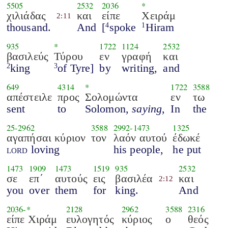
5505
2532
2036
*
χιλιάδας
και
είπε
Χειράμ
2:11
thousand.
And
[
spoke
Hiram
4
1
935
*
1722
1124
2532
βασιλεύς
Τύρου
εν
γραφή
και
king
of Tyre]
by
writing,
and
2
3
649
4314
*
1722
3588
απέστειλε
προς
Σολομώντα
εν
τω
sent
to
Solomon,
saying
,
In
the
25
-
2962
3588
2992
-
1473
1325
αγαπήσαι κύριον
τον
λαόν αυτού
έδωκέ
lord
loving
his people,
he put
1473
1909
1473
1519
935
2532
σε
επ΄
αυτούς
εις
βασιλέα
και
2:12
you
over
them
for
king.
And
2036
-*
2128
2962
3588
2316
είπε Χιράμ
ευλογητός
κύριος
ο
θεός