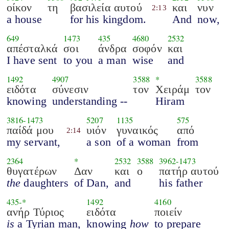
οίκον
τη
βασιλεία αυτού
και
νυν
2:13
a house
for his kingdom.
And
now,
649
1473
435
4680
2532
απέσταλκά
σοι
άνδρα
σοφόν
και
I have sent
to you
a man
wise
and
1492
4907
3588
*
3588
ειδότα
σύνεσιν
τον
Χειράμ
τον
knowing
understanding --
Hiram
3816
-
1473
5207
1135
575
παίδά μου
υιόν
γυναικός
από
2:14
my servant,
a son
of a woman
from
2364
*
2532
3588
3962
-
1473
θυγατέρων
Δαν
και
ο
πατήρ αυτού
the
daughters
of Dan,
and
his father
435
-*
1492
4160
ανήρ Τύριος
ειδότα
ποιείν
is
a Tyrian man,
knowing
how
to prepare