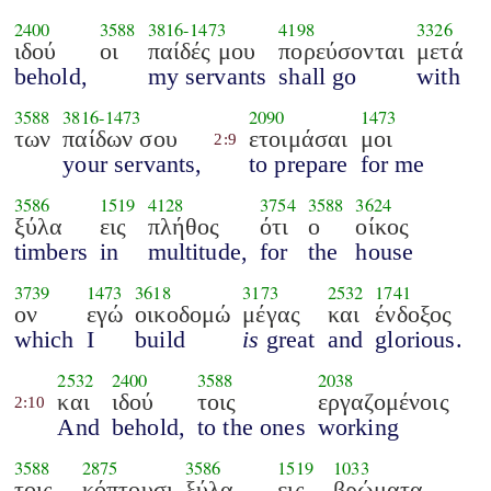
2400
3588
3816
-
1473
4198
3326
ιδού
οι
παίδές μου
πορεύσονται
μετά
behold,
my servants
shall go
with
3588
3816
-
1473
2090
1473
των
παίδων σου
ετοιμάσαι
μοι
2:9
your servants,
to prepare
for me
3586
1519
4128
3754
3588
3624
ξύλα
εις
πλήθος
ότι
ο
οίκος
timbers
in
multitude,
for
the
house
3739
1473
3618
3173
2532
1741
ον
εγώ
οικοδομώ
μέγας
και
ένδοξος
which
I
build
is
great
and
glorious.
2532
2400
3588
2038
και
ιδού
τοις
εργαζομένοις
2:10
And
behold,
to the ones
working
3588
2875
3586
1519
1033
τοις
κόπτουσι
ξύλα
εις
βρώματα