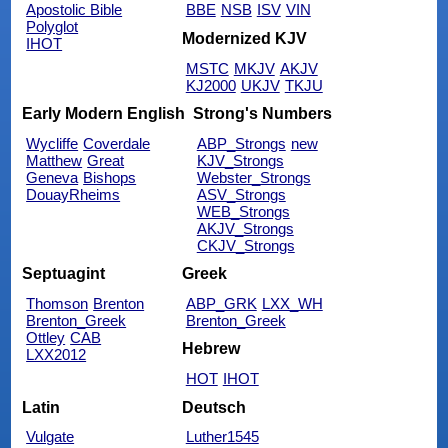
Apostolic Bible
BBE
NSB
ISV
VIN
Polyglot
Modernized KJV
IHOT
MSTC
MKJV
AKJV
KJ2000
UKJV
TKJU
Early Modern English
Strong's Numbers
Wycliffe
Coverdale
ABP_Strongs
new
Matthew
Great
KJV_Strongs
Geneva
Bishops
Webster_Strongs
DouayRheims
ASV_Strongs
WEB_Strongs
AKJV_Strongs
CKJV_Strongs
Septuagint
Greek
Thomson
Brenton
ABP_GRK
LXX_WH
Brenton_Greek
Brenton_Greek
Ottley
CAB
Hebrew
LXX2012
HOT
IHOT
Latin
Deutsch
Vulgate
Luther1545