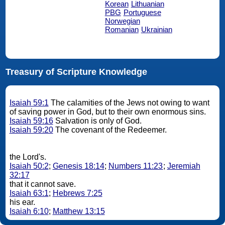
Korean
Lithuanian
PBG
Portuguese
Norwegian
Romanian
Ukrainian
Treasury of Scripture Knowledge
Isaiah 59:1
The calamities of the Jews not owing to want
of saving power in God, but to their own enormous sins.
Isaiah 59:16
Salvation is only of God.
Isaiah 59:20
The covenant of the Redeemer.
the Lord's.
Isaiah 50:2
;
Genesis 18:14
;
Numbers 11:23
;
Jeremiah
32:17
that it cannot save.
Isaiah 63:1
;
Hebrews 7:25
his ear.
Isaiah 6:10
;
Matthew 13:15