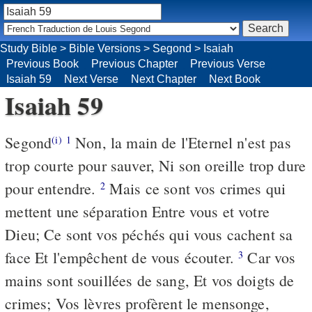
Study Bible
>
Bible Versions
>
Segond
>
Isaiah
Previous Book
Previous Chapter
Previous Verse
Isaiah 59
Next Verse
Next Chapter
Next Book
Isaiah 59
Segond
Non, la main de l'Eternel n'est pas
(i)
1
trop courte pour sauver, Ni son oreille trop dure
pour entendre.
Mais ce sont vos crimes qui
2
mettent une séparation Entre vous et votre
Dieu; Ce sont vos péchés qui vous cachent sa
face Et l'empêchent de vous écouter.
Car vos
3
mains sont souillées de sang, Et vos doigts de
crimes; Vos lèvres profèrent le mensonge,