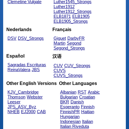
Clemetine Vulgate
Luther1545_Strongs
Luther1912
Luther1912_Strongs
ELB1871
ELB1905
ELB1905_Strongs
Nederlands
Français
DSV
DSV_Strongs
Giguet
DarbyFR
Martin
Segond
Segond_Strongs
Español
汉语
Sagradas Escrituras
CUV
CUV_Strongs
ReinaValera
JBS
CUVS
CUVS_Strongs
Other English Versions
Other Languages
KJV_Cambridge
Albanian
RST
Arabic
Thomson
Webster
Bulgarian
Croatian
Leeser
BKR
Danish
JPS_ASV_Byz
Esperanto
Finnish
NHEB
EJ2000
CAB
FinnishPR
Haitian
Hungarian
Indonesian
Italian
Italian Riveduta