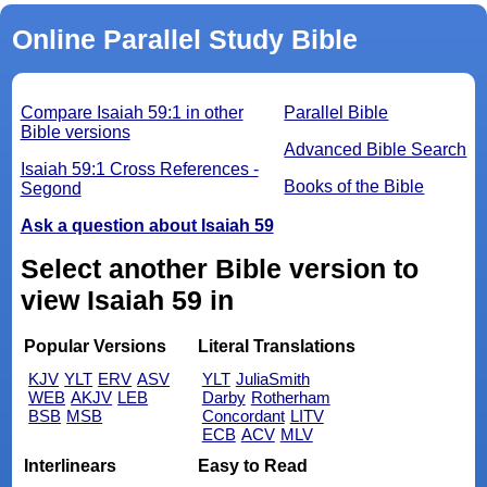
Online Parallel Study Bible
Compare Isaiah 59:1 in other
Parallel Bible
Bible versions
Advanced Bible Search
Isaiah 59:1 Cross References -
Books of the Bible
Segond
Ask a question about Isaiah 59
Select another Bible version to
view Isaiah 59 in
Popular Versions
Literal Translations
KJV
YLT
ERV
ASV
YLT
JuliaSmith
WEB
AKJV
LEB
Darby
Rotherham
BSB
MSB
Concordant
LITV
ECB
ACV
MLV
Interlinears
Easy to Read