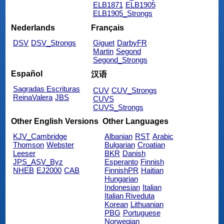
ELB1871
ELB1905
ELB1905_Strongs
Nederlands
Français
DSV
DSV_Strongs
Giguet
DarbyFR
Martin
Segond
Segond_Strongs
Español
汉语
Sagradas Escrituras
CUV
CUV_Strongs
ReinaValera
JBS
CUVS
CUVS_Strongs
Other English Versions
Other Languages
KJV_Cambridge
Albanian
RST
Arabic
Thomson
Webster
Bulgarian
Croatian
Leeser
BKR
Danish
JPS_ASV_Byz
Esperanto
Finnish
NHEB
EJ2000
CAB
FinnishPR
Haitian
Hungarian
Indonesian
Italian
Italian Riveduta
Korean
Lithuanian
PBG
Portuguese
Norwegian