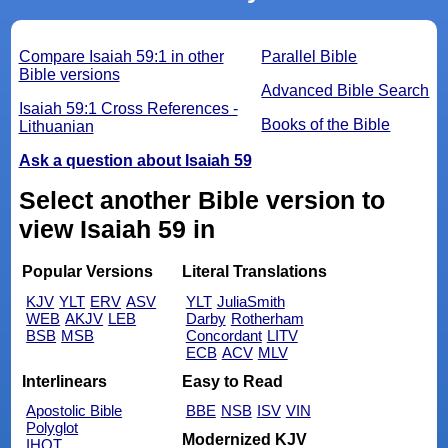
Compare Isaiah 59:1 in other
Parallel Bible
Bible versions
Advanced Bible Search
Isaiah 59:1 Cross References -
Books of the Bible
Lithuanian
Ask a question about Isaiah 59
Select another Bible version to
view Isaiah 59 in
Popular Versions
Literal Translations
KJV
YLT
ERV
ASV
YLT
JuliaSmith
WEB
AKJV
LEB
Darby
Rotherham
BSB
MSB
Concordant
LITV
ECB
ACV
MLV
Interlinears
Easy to Read
Apostolic Bible
BBE
NSB
ISV
VIN
Polyglot
Modernized KJV
IHOT