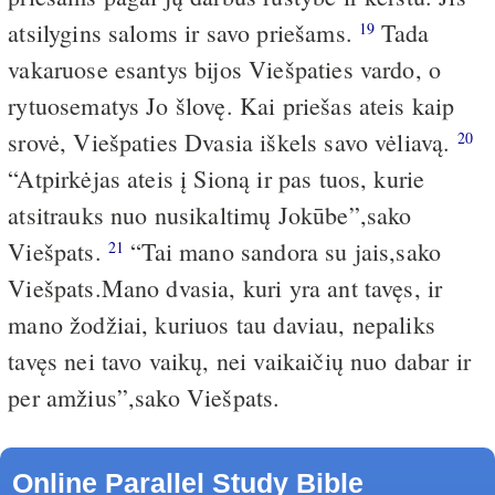
atsilygins saloms ir savo priešams.
Tada
19
vakaruose esantys bijos Viešpaties vardo, o
rytuose­matys Jo šlovę. Kai priešas ateis kaip
srovė, Viešpaties Dvasia iškels savo vėliavą.
20
“Atpirkėjas ateis į Sioną ir pas tuos, kurie
atsitrauks nuo nusikaltimų Jokūbe”,­sako
Viešpats.
“Tai mano sandora su jais,­sako
21
Viešpats.­Mano dvasia, kuri yra ant tavęs, ir
mano žodžiai, kuriuos tau daviau, nepaliks
tavęs nei tavo vaikų, nei vaikaičių nuo dabar ir
per amžius”,­sako Viešpats.
Online Parallel Study Bible