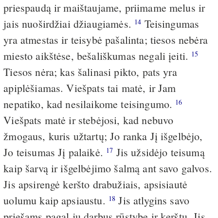
priespaudą ir maištaujame, priimame melus ir
jais nuoširdžiai džiaugiamės.
Teisingumas
14
yra atmestas ir teisybė pašalinta; tiesos nebėra
miesto aikštėse, bešališkumas negali įeiti.
15
Tiesos nėra; kas šalinasi pikto, pats yra
apiplėšiamas. Viešpats tai matė, ir Jam
nepatiko, kad nesilaikome teisingumo.
16
Viešpats matė ir stebėjosi, kad nebuvo
žmogaus, kuris užtartų; Jo ranka Jį išgelbėjo,
Jo teisumas Jį palaikė.
Jis užsidėjo teisumą
17
kaip šarvą ir išgelbėjimo šalmą ant savo galvos.
Jis apsirengė keršto drabužiais, apsisiautė
uolumu kaip apsiaustu.
Jis atlygins savo
18
priešams pagal jų darbus rūstybe ir kerštu. Jis