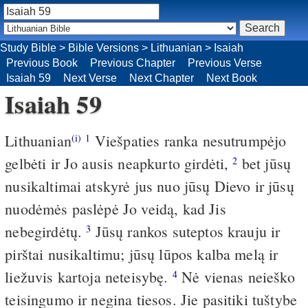
Study Bible
>
Bible Versions
>
Lithuanian
>
Isaiah
Previous Book
Previous Chapter
Previous Verse
Isaiah 59
Next Verse
Next Chapter
Next Book
Isaiah 59
Lithuanian
Viešpaties ranka nesutrumpėjo
(i)
1
gelbėti ir Jo ausis neapkurto girdėti,
bet jūsų
2
nusikaltimai atskyrė jus nuo jūsų Dievo ir jūsų
nuodėmės paslėpė Jo veidą, kad Jis
nebegirdėtų.
Jūsų rankos suteptos krauju ir
3
pirštai nusikaltimu; jūsų lūpos kalba melą ir
liežuvis kartoja neteisybę.
Nė vienas neieško
4
teisingumo ir negina tiesos. Jie pasitiki tuštybe