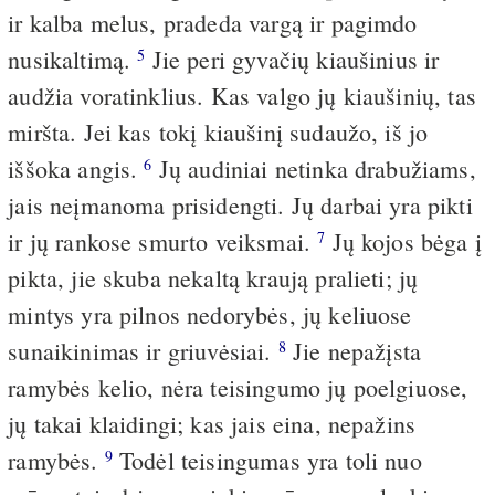
ir kalba melus, pradeda vargą ir pagimdo
nusikaltimą.
Jie peri gyvačių kiaušinius ir
5
audžia voratinklius. Kas valgo jų kiaušinių, tas
miršta. Jei kas tokį kiaušinį sudaužo, iš jo
iššoka angis.
Jų audiniai netinka drabužiams,
6
jais neįmanoma prisidengti. Jų darbai yra pikti
ir jų rankose smurto veiksmai.
Jų kojos bėga į
7
pikta, jie skuba nekaltą kraują pralieti; jų
mintys yra pilnos nedorybės, jų keliuose
sunaikinimas ir griuvėsiai.
Jie nepažįsta
8
ramybės kelio, nėra teisingumo jų poelgiuose,
jų takai klaidingi; kas jais eina, nepažins
ramybės.
Todėl teisingumas yra toli nuo
9