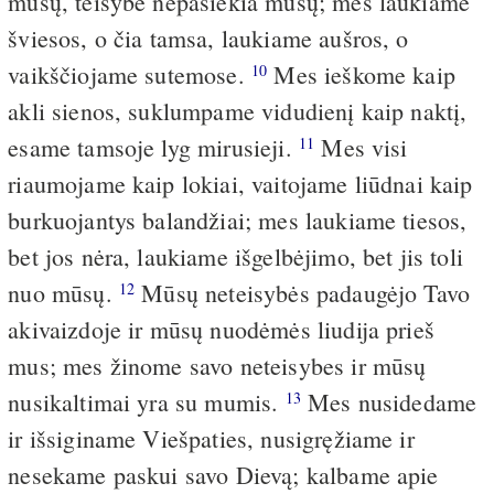
mūsų, teisybė nepasiekia mūsų; mes laukiame
šviesos, o čia tamsa, laukiame aušros, o
vaikščiojame sutemose.
Mes ieškome kaip
10
akli sienos, suklumpame vidudienį kaip naktį,
esame tamsoje lyg mirusieji.
Mes visi
11
riaumojame kaip lokiai, vaitojame liūdnai kaip
burkuojantys balandžiai; mes laukiame tiesos,
bet jos nėra, laukiame išgelbėjimo, bet jis toli
nuo mūsų.
Mūsų neteisybės padaugėjo Tavo
12
akivaizdoje ir mūsų nuodėmės liudija prieš
mus; mes žinome savo neteisybes ir mūsų
nusikaltimai yra su mumis.
Mes nusidedame
13
ir išsiginame Viešpaties, nusigręžiame ir
nesekame paskui savo Dievą; kalbame apie