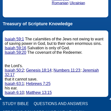
Romanian
Ukrainian
Treasury of Scripture Knowledge
Isaiah 59:1
The calamities of the Jews not owing to want
of saving power in God, but to their own enormous sins.
Isaiah 59:16
Salvation is only of God.
Isaiah 59:20
The covenant of the Redeemer.
the Lord's.
Isaiah 50:2
;
Genesis 18:14
;
Numbers 11:23
;
Jeremiah
32:17
that it cannot save.
Isaiah 63:1
;
Hebrews 7:25
his ear.
Isaiah 6:10
;
Matthew 13:15
STUDY BIBLE
QUESTIONS AND ANSWERS