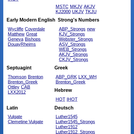
MSTC
MKJV
AKJV
KJ2000
UKJV
TKJU
Early Modern English
Strong's Numbers
Wycliffe
Coverdale
ABP_Strongs
new
Matthew
Great
KJV_Strongs
Geneva
Bishops
Webster_Strongs
DouayRheims
ASV_Strongs
WEB_Strongs
AKJV_Strongs
CKJV_Strongs
Septuagint
Greek
Thomson
Brenton
ABP_GRK
LXX_WH
Brenton_Greek
Brenton_Greek
Ottley
CAB
Hebrew
LXX2012
HOT
IHOT
Latin
Deutsch
Vulgate
Luther1545
Clemetine Vulgate
Luther1545_Strongs
Luther1912
Luther1912_Strongs