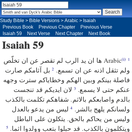
Study Bible
>
Bible Versions
>
Arabic
>
Isaiah
Previous Book
Previous Chapter
Previous Verse
Isaiah 59
Next Verse
Next Chapter
Next Book
Isaiah 59
ها ان يد الرب لم تقصر عن ان تخلّص
Arabic
(i)
1
ولم تثقل اذنه عن ان تسمع.
بل آثامكم صارت
2
فاصلة بينكم وبين الهكم وخطاياكم سترت وجهه
عنكم حتى لا يسمع.
لان ايديكم قد تنجست
3
بالدم واصابعكم بالاثم. شفاهكم تكلمت بالكذب
ولسانكم يلهج بالشر.
ليس من يدعو بالعدل
4
وليس من يحاكم بالحق. يتكلون على الباطل
ويتكلمون بالكذب. قد حبلوا بتعب وولدوا اثما.
5