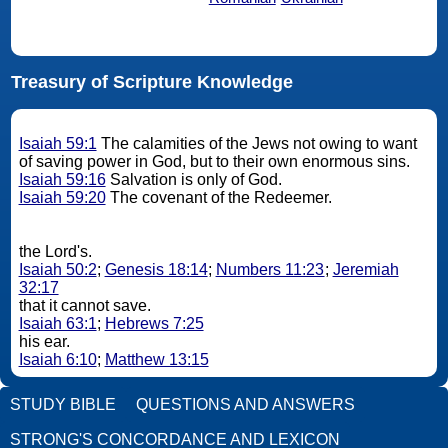
Treasury of Scripture Knowledge
Isaiah 59:1
The calamities of the Jews not owing to want
of saving power in God, but to their own enormous sins.
Isaiah 59:16
Salvation is only of God.
Isaiah 59:20
The covenant of the Redeemer.
the Lord's.
Isaiah 50:2
;
Genesis 18:14
;
Numbers 11:23
;
Jeremiah
32:17
that it cannot save.
Isaiah 63:1
;
Hebrews 7:25
his ear.
Isaiah 6:10
;
Matthew 13:15
STUDY BIBLE
QUESTIONS AND ANSWERS
STRONG'S CONCORDANCE AND LEXICON