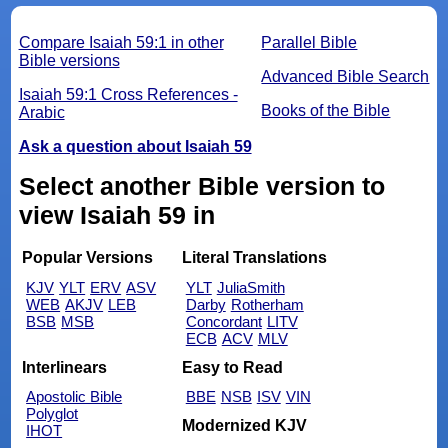
Compare Isaiah 59:1 in other
Parallel Bible
Bible versions
Advanced Bible Search
Isaiah 59:1 Cross References -
Books of the Bible
Arabic
Ask a question about Isaiah 59
Select another Bible version to
view Isaiah 59 in
Popular Versions
Literal Translations
KJV
YLT
ERV
ASV
YLT
JuliaSmith
WEB
AKJV
LEB
Darby
Rotherham
BSB
MSB
Concordant
LITV
ECB
ACV
MLV
Interlinears
Easy to Read
Apostolic Bible
BBE
NSB
ISV
VIN
Polyglot
Modernized KJV
IHOT