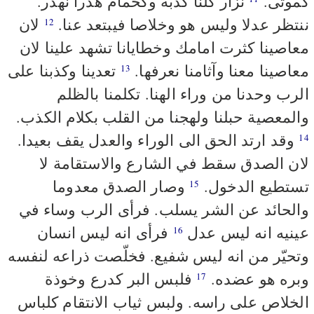
كموتى.
نزأر كلنا كدبة وكحمام هدرا نهدر.
ننتظر عدلا وليس هو وخلاصا فيبتعد عنا.
لان
12
معاصينا كثرت امامك وخطايانا تشهد علينا لان
معاصينا معنا وآثامنا نعرفها.
تعدينا وكذبنا على
13
الرب وحدنا من وراء الهنا. تكلمنا بالظلم
والمعصية حبلنا ولهجنا من القلب بكلام الكذب.
وقد ارتد الحق الى الوراء والعدل يقف بعيدا.
14
لان الصدق سقط في الشارع والاستقامة لا
تستطيع الدخول.
وصار الصدق معدوما
15
والحائد عن الشر يسلب. فرأى الرب وساء في
عينيه انه ليس عدل
فرأى انه ليس انسان
16
وتحيّر من انه ليس شفيع. فخلّصت ذراعه لنفسه
وبره هو عضده.
فلبس البر كدرع وخوذة
17
الخلاص على راسه. ولبس ثياب الانتقام كلباس