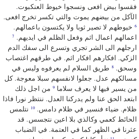
فقسوا بيض افعى ونسجوا خيوط العنكبوت.
الآكل من بيضهم يموت والتي تكسر تخرج افعى.
خيوطهم لا تصير ثوبا ولا يكتسون باعمالهم.
6
اعمالهم اعمال اثم وفعل الظلم في ايديهم.
7
ارجلهم الى الشر تجري وتسرع الى سفك الدم
الزكي. افكارهم افكار اثم. في طرقهم اغتصاب
وسحق.
طريق السلام لم يعرفوه وليس في
8
مسالكهم عدل. جعلوا لانفسهم سبلا معوجة. كل
من يسير فيها لا يعرف سلاما
من اجل ذلك
9
ابتعد الحق عنا ولم يدركنا العدل. ننتظر نورا فاذا
ظلام. ضياء فنسير في ظلام دامس.
نتلمس
10
الحائط كعمي وكالذي بلا اعين نتجسس. قد
عثرنا في الظهر كما في العتمة. في الضباب
11