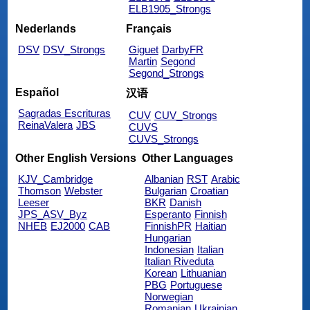
ELB1905_Strongs
Nederlands
Français
DSV
DSV_Strongs
Giguet
DarbyFR
Martin
Segond
Segond_Strongs
Español
汉语
Sagradas Escrituras
CUV
CUV_Strongs
ReinaValera
JBS
CUVS
CUVS_Strongs
Other English Versions
Other Languages
KJV_Cambridge
Albanian
RST
Arabic
Thomson
Webster
Bulgarian
Croatian
Leeser
BKR
Danish
JPS_ASV_Byz
Esperanto
Finnish
NHEB
EJ2000
CAB
FinnishPR
Haitian
Hungarian
Indonesian
Italian
Italian Riveduta
Korean
Lithuanian
PBG
Portuguese
Norwegian
Romanian
Ukrainian