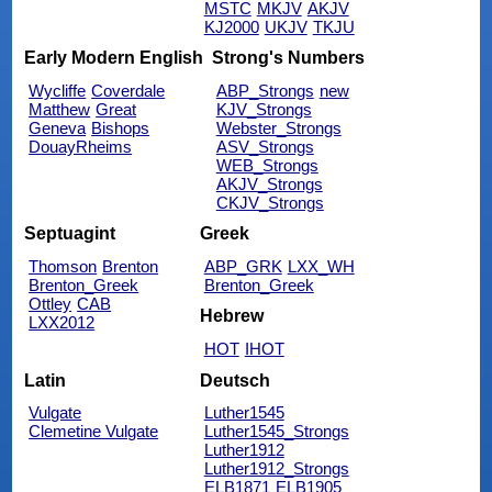
MSTC
MKJV
AKJV
KJ2000
UKJV
TKJU
Early Modern English
Strong's Numbers
Wycliffe
Coverdale
ABP_Strongs
new
Matthew
Great
KJV_Strongs
Geneva
Bishops
Webster_Strongs
DouayRheims
ASV_Strongs
WEB_Strongs
AKJV_Strongs
CKJV_Strongs
Septuagint
Greek
Thomson
Brenton
ABP_GRK
LXX_WH
Brenton_Greek
Brenton_Greek
Ottley
CAB
Hebrew
LXX2012
HOT
IHOT
Latin
Deutsch
Vulgate
Luther1545
Clemetine Vulgate
Luther1545_Strongs
Luther1912
Luther1912_Strongs
ELB1871
ELB1905