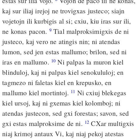
estas sur ilia vojo.
Vojon de paco ili ne konas,
kaj sur iliaj irejoj ne trovigxas justeco; siajn
vojetojn ili kurbigis al si; cxiu, kiu iras sur ili,
ne konas pacon.
Tial malproksimigxis de ni
9
justeco, kaj vero ne atingis nin; ni atendas
lumon, sed jen estas mallumo; brilon, sed ni
iras en mallumo.
Ni palpas la muron kiel
10
blinduloj, kaj ni palpas kiel senokululoj; en
tagmezo ni faletas kiel en krepusko, en
mallumo kiel mortintoj.
Ni cxiuj blekegas
11
kiel ursoj, kaj ni gxemas kiel kolomboj; ni
atendas justecon, sed gxi forestas; savon, sed
gxi estas malproksime de ni.
CXar multigxis
12
niaj krimoj antaux Vi, kaj niaj pekoj atestas