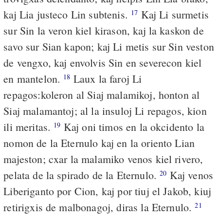
kaj Lia justeco Lin subtenis.
Kaj Li surmetis
17
sur Sin la veron kiel kirason, kaj la kaskon de
savo sur Sian kapon; kaj Li metis sur Sin veston
de vengxo, kaj envolvis Sin en severecon kiel
en mantelon.
Laux la faroj Li
18
repagos:koleron al Siaj malamikoj, honton al
Siaj malamantoj; al la insuloj Li repagos, kion
ili meritas.
Kaj oni timos en la okcidento la
19
nomon de la Eternulo kaj en la oriento Lian
majeston; cxar la malamiko venos kiel rivero,
pelata de la spirado de la Eternulo.
Kaj venos
20
Liberiganto por Cion, kaj por tiuj el Jakob, kiuj
retirigxis de malbonagoj, diras la Eternulo.
21