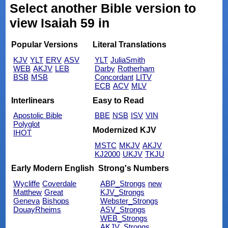
Select another Bible version to
view Isaiah 59 in
Popular Versions
Literal Translations
KJV
YLT
ERV
ASV
YLT
JuliaSmith
WEB
AKJV
LEB
Darby
Rotherham
BSB
MSB
Concordant
LITV
ECB
ACV
MLV
Interlinears
Easy to Read
Apostolic Bible
BBE
NSB
ISV
VIN
Polyglot
Modernized KJV
IHOT
MSTC
MKJV
AKJV
KJ2000
UKJV
TKJU
Early Modern English
Strong's Numbers
Wycliffe
Coverdale
ABP_Strongs
new
Matthew
Great
KJV_Strongs
Geneva
Bishops
Webster_Strongs
DouayRheims
ASV_Strongs
WEB_Strongs
AKJV_Strongs