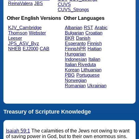
ReinaValera
JBS
CUVS
CUVS_Strongs
Other English Versions
Other Languages
KJV_Cambridge
Albanian
RST
Arabic
Thomson
Webster
Bulgarian
Croatian
Leeser
BKR
Danish
JPS_ASV_Byz
Esperanto
Finnish
NHEB
EJ2000
CAB
FinnishPR
Haitian
Hungarian
Indonesian
Italian
Italian Riveduta
Korean
Lithuanian
PBG
Portuguese
Norwegian
Romanian
Ukrainian
Treasury of Scripture Knowledge
Isaiah 59:1
The calamities of the Jews not owing to want
of saving power in God, but to their own enormous sins.