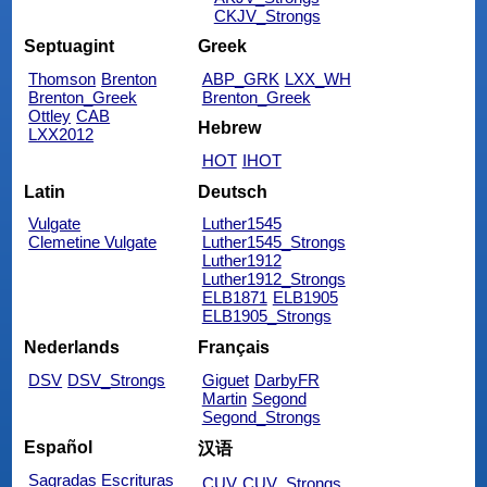
CKJV_Strongs
Septuagint
Greek
Thomson
Brenton
ABP_GRK
LXX_WH
Brenton_Greek
Brenton_Greek
Ottley
CAB
Hebrew
LXX2012
HOT
IHOT
Latin
Deutsch
Vulgate
Luther1545
Clemetine Vulgate
Luther1545_Strongs
Luther1912
Luther1912_Strongs
ELB1871
ELB1905
ELB1905_Strongs
Nederlands
Français
DSV
DSV_Strongs
Giguet
DarbyFR
Martin
Segond
Segond_Strongs
Español
汉语
Sagradas Escrituras
CUV
CUV_Strongs