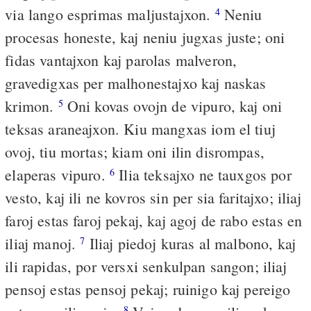
via lango esprimas maljustajxon.
Neniu
4
procesas honeste, kaj neniu jugxas juste; oni
fidas vantajxon kaj parolas malveron,
gravedigxas per malhonestajxo kaj naskas
krimon.
Oni kovas ovojn de vipuro, kaj oni
5
teksas araneajxon. Kiu mangxas iom el tiuj
ovoj, tiu mortas; kiam oni ilin disrompas,
elaperas vipuro.
Ilia teksajxo ne tauxgos por
6
vesto, kaj ili ne kovros sin per sia faritajxo; iliaj
faroj estas faroj pekaj, kaj agoj de rabo estas en
iliaj manoj.
Iliaj piedoj kuras al malbono, kaj
7
ili rapidas, por versxi senkulpan sangon; iliaj
pensoj estas pensoj pekaj; ruinigo kaj pereigo
8