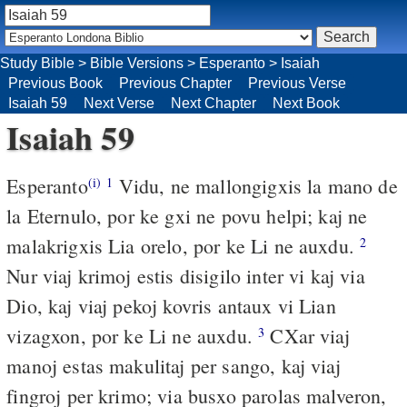
Study Bible
>
Bible Versions
>
Esperanto
>
Isaiah
Previous Book
Previous Chapter
Previous Verse
Isaiah 59
Next Verse
Next Chapter
Next Book
Isaiah 59
Esperanto
Vidu, ne mallongigxis la mano de
(i)
1
la Eternulo, por ke gxi ne povu helpi; kaj ne
malakrigxis Lia orelo, por ke Li ne auxdu.
2
Nur viaj krimoj estis disigilo inter vi kaj via
Dio, kaj viaj pekoj kovris antaux vi Lian
vizagxon, por ke Li ne auxdu.
CXar viaj
3
manoj estas makulitaj per sango, kaj viaj
fingroj per krimo; via busxo parolas malveron,