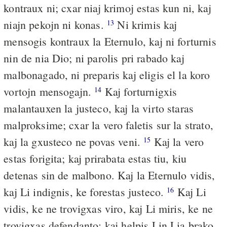
kontraux ni; cxar niaj krimoj estas kun ni, kaj
niajn pekojn ni konas.
Ni krimis kaj
13
mensogis kontraux la Eternulo, kaj ni forturnis
nin de nia Dio; ni parolis pri rabado kaj
malbonagado, ni preparis kaj eligis el la koro
vortojn mensogajn.
Kaj forturnigxis
14
malantauxen la justeco, kaj la virto staras
malproksime; cxar la vero faletis sur la strato,
kaj la gxusteco ne povas veni.
Kaj la vero
15
estas forigita; kaj prirabata estas tiu, kiu
detenas sin de malbono. Kaj la Eternulo vidis,
kaj Li indignis, ke forestas justeco.
Kaj Li
16
vidis, ke ne trovigxas viro, kaj Li miris, ke ne
trovigxas defendanto; kaj helpis Lin Lia brako,