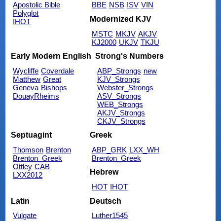
Apostolic Bible
BBE
NSB
ISV
VIN
Polyglot
Modernized KJV
IHOT
MSTC
MKJV
AKJV
KJ2000
UKJV
TKJU
Early Modern English
Strong's Numbers
Wycliffe
Coverdale
ABP_Strongs
new
Matthew
Great
KJV_Strongs
Geneva
Bishops
Webster_Strongs
DouayRheims
ASV_Strongs
WEB_Strongs
AKJV_Strongs
CKJV_Strongs
Septuagint
Greek
Thomson
Brenton
ABP_GRK
LXX_WH
Brenton_Greek
Brenton_Greek
Ottley
CAB
Hebrew
LXX2012
HOT
IHOT
Latin
Deutsch
Vulgate
Luther1545