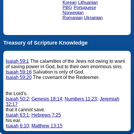
Korean
Lithuanian
PBG
Portuguese
Norwegian
Romanian
Ukrainian
Treasury of Scripture Knowledge
Isaiah 59:1
The calamities of the Jews not owing to want
of saving power in God, but to their own enormous sins.
Isaiah 59:16
Salvation is only of God.
Isaiah 59:20
The covenant of the Redeemer.
the Lord's.
Isaiah 50:2
;
Genesis 18:14
;
Numbers 11:23
;
Jeremiah
32:17
that it cannot save.
Isaiah 63:1
;
Hebrews 7:25
his ear.
Isaiah 6:10
;
Matthew 13:15