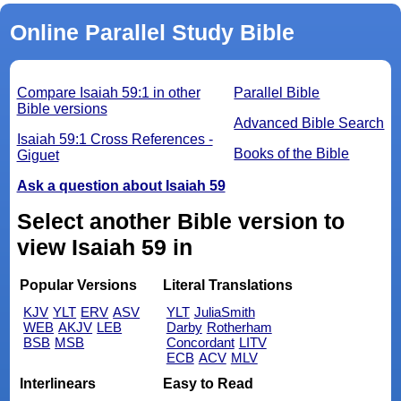
Online Parallel Study Bible
Compare Isaiah 59:1 in other
Parallel Bible
Bible versions
Advanced Bible Search
Isaiah 59:1 Cross References -
Books of the Bible
Giguet
Ask a question about Isaiah 59
Select another Bible version to
view Isaiah 59 in
Popular Versions
Literal Translations
KJV
YLT
ERV
ASV
YLT
JuliaSmith
WEB
AKJV
LEB
Darby
Rotherham
BSB
MSB
Concordant
LITV
ECB
ACV
MLV
Interlinears
Easy to Read