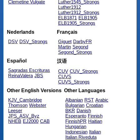
Clemetine Vulgate
Luther1545_Strongs
Luther1912
Luther1912_Strongs
ELB1871
ELB1905
ELB1905_Strongs
Nederlands
Français
DSV
DSV_Strongs
Giguet
DarbyFR
Martin
Segond
Segond_Strongs
Español
汉语
Sagradas Escrituras
CUV
CUV_Strongs
ReinaValera
JBS
CUVS
CUVS_Strongs
Other English Versions
Other Languages
KJV_Cambridge
Albanian
RST
Arabic
Thomson
Webster
Bulgarian
Croatian
Leeser
BKR
Danish
JPS_ASV_Byz
Esperanto
Finnish
NHEB
EJ2000
CAB
FinnishPR
Haitian
Hungarian
Indonesian
Italian
Italian Riveduta