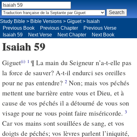
Study Bible
>
Bible Versions
>
Giguet
>
Isaiah
Previous Book
Previous Chapter
Previous Verse
Isaiah 59
Next Verse
Next Chapter
Next Book
Isaiah 59
Giguet
¶ La main du Seigneur n’a-t-elle pas
(i)
1
la force de sauver? A-t-il endurci ses oreilles
pour ne pas entendre?
Non; mais vos péchés
2
mettent une barrière entre vous et Dieu, et à
cause de vos péchés il a détourné de vous son
visage pour ne vous point faire miséricorde.
3
Car vos mains sont souillées de sang, et vos
doigts de péchés; vos lèvres parlent l’iniquité,