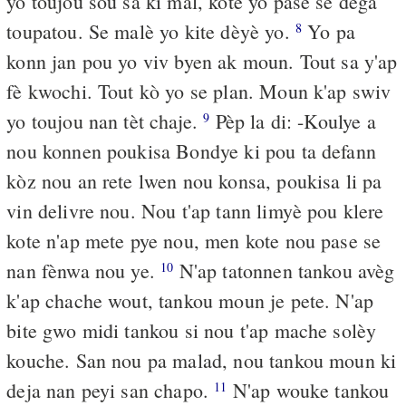
yo toujou sou sa ki mal, kote yo pase se dega
toupatou. Se malè yo kite dèyè yo.
Yo pa
8
konn jan pou yo viv byen ak moun. Tout sa y'ap
fè kwochi. Tout kò yo se plan. Moun k'ap swiv
yo toujou nan tèt chaje.
Pèp la di: -Koulye a
9
nou konnen poukisa Bondye ki pou ta defann
kòz nou an rete lwen nou konsa, poukisa li pa
vin delivre nou. Nou t'ap tann limyè pou klere
kote n'ap mete pye nou, men kote nou pase se
nan fènwa nou ye.
N'ap tatonnen tankou avèg
10
k'ap chache wout, tankou moun je pete. N'ap
bite gwo midi tankou si nou t'ap mache solèy
kouche. San nou pa malad, nou tankou moun ki
deja nan peyi san chapo.
N'ap wouke tankou
11