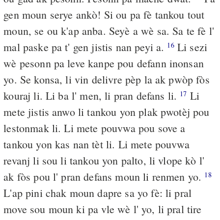
gen moun serye ankò! Si ou pa fè tankou tout
moun, se ou k'ap anba. Seyè a wè sa. Sa te fè l'
mal paske pa t' gen jistis nan peyi a.
Li sezi
16
wè pesonn pa leve kanpe pou defann inonsan
yo. Se konsa, li vin delivre pèp la ak pwòp fòs
kouraj li. Li ba l' men, li pran defans li.
Li
17
mete jistis anwo li tankou yon plak pwotèj pou
lestonmak li. Li mete pouvwa pou sove a
tankou yon kas nan tèt li. Li mete pouvwa
revanj li sou li tankou yon palto, li vlope kò l'
ak fòs pou l' pran defans moun li renmen yo.
18
L'ap pini chak moun dapre sa yo fè: li pral
move sou moun ki pa vle wè l' yo, li pral tire