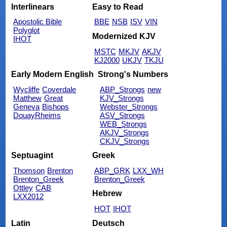
Interlinears
Easy to Read
Apostolic Bible
BBE
NSB
ISV
VIN
Polyglot
Modernized KJV
IHOT
MSTC
MKJV
AKJV
KJ2000
UKJV
TKJU
Early Modern English
Strong's Numbers
Wycliffe
Coverdale
ABP_Strongs
new
Matthew
Great
KJV_Strongs
Geneva
Bishops
Webster_Strongs
DouayRheims
ASV_Strongs
WEB_Strongs
AKJV_Strongs
CKJV_Strongs
Septuagint
Greek
Thomson
Brenton
ABP_GRK
LXX_WH
Brenton_Greek
Brenton_Greek
Ottley
CAB
Hebrew
LXX2012
HOT
IHOT
Latin
Deutsch