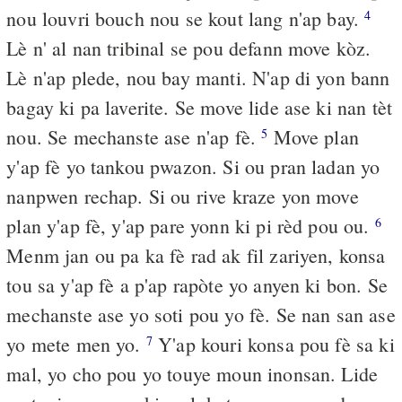
nou louvri bouch nou se kout lang n'ap bay.
4
Lè n' al nan tribinal se pou defann move kòz.
Lè n'ap plede, nou bay manti. N'ap di yon bann
bagay ki pa laverite. Se move lide ase ki nan tèt
nou. Se mechanste ase n'ap fè.
Move plan
5
y'ap fè yo tankou pwazon. Si ou pran ladan yo
nanpwen rechap. Si ou rive kraze yon move
plan y'ap fè, y'ap pare yonn ki pi rèd pou ou.
6
Menm jan ou pa ka fè rad ak fil zariyen, konsa
tou sa y'ap fè a p'ap rapòte yo anyen ki bon. Se
mechanste ase yo soti pou yo fè. Se nan san ase
yo mete men yo.
Y'ap kouri konsa pou fè sa ki
7
mal, yo cho pou yo touye moun inonsan. Lide