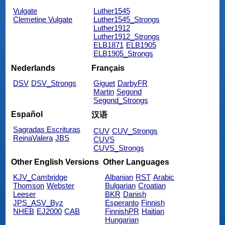
Vulgate
Luther1545
Clemetine Vulgate
Luther1545_Strongs
Luther1912
Luther1912_Strongs
ELB1871
ELB1905
ELB1905_Strongs
Nederlands
Français
DSV
DSV_Strongs
Giguet
DarbyFR
Martin
Segond
Segond_Strongs
Español
汉语
Sagradas Escrituras
CUV
CUV_Strongs
ReinaValera
JBS
CUVS
CUVS_Strongs
Other English Versions
Other Languages
KJV_Cambridge
Albanian
RST
Arabic
Thomson
Webster
Bulgarian
Croatian
Leeser
BKR
Danish
JPS_ASV_Byz
Esperanto
Finnish
NHEB
EJ2000
CAB
FinnishPR
Haitian
Hungarian