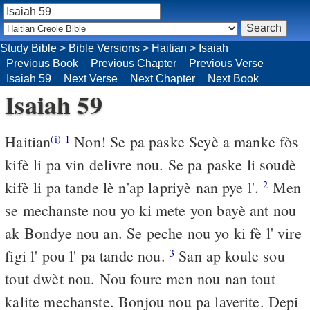
Study Bible
>
Bible Versions
>
Haitian
>
Isaiah
Previous Book
Previous Chapter
Previous Verse
Isaiah 59
Next Verse
Next Chapter
Next Book
Isaiah 59
Haitian
Non! Se pa paske Seyè a manke fòs
(i)
1
kifè li pa vin delivre nou. Se pa paske li soudè
kifè li pa tande lè n'ap lapriyè nan pye l'.
Men
2
se mechanste nou yo ki mete yon bayè ant nou
ak Bondye nou an. Se peche nou yo ki fè l' vire
figi l' pou l' pa tande nou.
San ap koule sou
3
tout dwèt nou. Nou foure men nou nan tout
kalite mechanste. Bonjou nou pa laverite. Depi