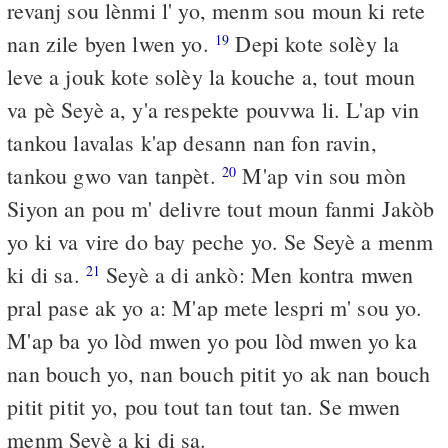
revanj sou lènmi l' yo, menm sou moun ki rete
nan zile byen lwen yo.
Depi kote solèy la
19
leve a jouk kote solèy la kouche a, tout moun
va pè Seyè a, y'a respekte pouvwa li. L'ap vin
tankou lavalas k'ap desann nan fon ravin,
tankou gwo van tanpèt.
M'ap vin sou mòn
20
Siyon an pou m' delivre tout moun fanmi Jakòb
yo ki va vire do bay peche yo. Se Seyè a menm
ki di sa.
Seyè a di ankò: Men kontra mwen
21
pral pase ak yo a: M'ap mete lespri m' sou yo.
M'ap ba yo lòd mwen yo pou lòd mwen yo ka
nan bouch yo, nan bouch pitit yo ak nan bouch
pitit pitit yo, pou tout tan tout tan. Se mwen
menm Seyè a ki di sa.