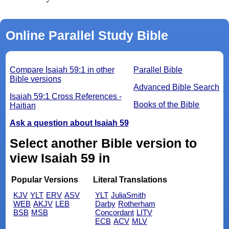
Online Parallel Study Bible
Compare Isaiah 59:1 in other
Parallel Bible
Bible versions
Advanced Bible Search
Isaiah 59:1 Cross References -
Books of the Bible
Haitian
Ask a question about Isaiah 59
Select another Bible version to
view Isaiah 59 in
Popular Versions
Literal Translations
KJV
YLT
ERV
ASV
YLT
JuliaSmith
WEB
AKJV
LEB
Darby
Rotherham
BSB
MSB
Concordant
LITV
ECB
ACV
MLV