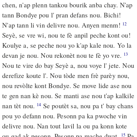
chen, n'ap plenn tankou bourik anba chay. N'ap
tann Bondye pou l' pran defans nou. Bichi!
N'ap tann li vin delivre nou. Anyen menm!
12
Seyè, se vre wi, nou te fè anpil peche kont ou!
Koulye a, se peche nou yo k'ap kale nou. Yo la
devan je nou. Nou rekonèt nou te fè yo vre.
13
Nou te vire do bay Seyè a, nou voye l' jete. Nou
derefize koute l'. Nou tòde men frè parèy nou,
nou revòlte kont Bondye. Se move lide ase nou
te gen nan kè nou. Se manti ase nou t'ap kalkile
nan tèt nou.
Se poutèt sa, nou pa t' bay chans
14
pou yo defann nou. Pesonn pa ka pwoche vin
delivre nou. Nan tout lavil la ou pa konn kote
ou gad ak pesonn. Pesonn pa mache dwat.
Pa
15