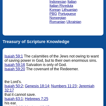
Indonesian
Italian
Italian Riveduta
Korean
Lithuanian
PBG
Portuguese
Norwegian
Romanian
Ukrainian
Treasury of Scripture Knowledge
Isaiah 59:1
The calamities of the Jews not owing to want
of saving power in God, but to their own enormous sins.
Isaiah 59:16
Salvation is only of God.
Isaiah 59:20
The covenant of the Redeemer.
the Lord's.
Isaiah 50:2
;
Genesis 18:14
;
Numbers 11:23
;
Jeremiah
32:17
that it cannot save.
Isaiah 63:1
;
Hebrews 7:25
his ear.