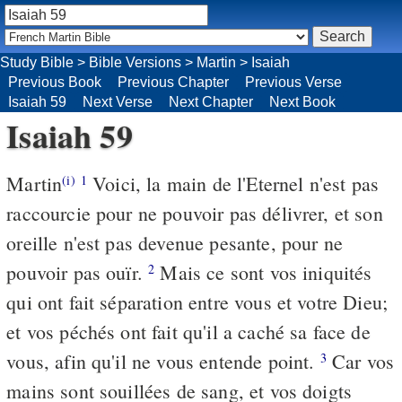
Study Bible
>
Bible Versions
>
Martin
>
Isaiah
Previous Book
Previous Chapter
Previous Verse
Isaiah 59
Next Verse
Next Chapter
Next Book
Isaiah 59
Martin
Voici, la main de l'Eternel n'est pas
(i)
1
raccourcie pour ne pouvoir pas délivrer, et son
oreille n'est pas devenue pesante, pour ne
pouvoir pas ouïr.
Mais ce sont vos iniquités
2
qui ont fait séparation entre vous et votre Dieu;
et vos péchés ont fait qu'il a caché sa face de
vous, afin qu'il ne vous entende point.
Car vos
3
mains sont souillées de sang, et vos doigts