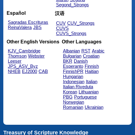
Segond_Strongs
Español
汉语
Sagradas Escrituras
CUV
CUV_Strongs
ReinaValera
JBS
CUVS
CUVS_Strongs
Other English Versions
Other Languages
KJV_Cambridge
Albanian
RST
Arabic
Thomson
Webster
Bulgarian
Croatian
Leeser
BKR
Danish
JPS_ASV_Byz
Esperanto
Finnish
NHEB
EJ2000
CAB
FinnishPR
Haitian
Hungarian
Indonesian
Italian
Italian Riveduta
Korean
Lithuanian
PBG
Portuguese
Norwegian
Romanian
Ukrainian
Treasury of Scripture Knowledge