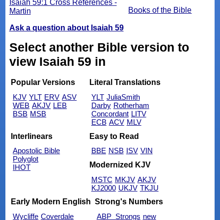
Isaiah 59:1 Cross References -
Books of the Bible
Martin
Ask a question about Isaiah 59
Select another Bible version to
view Isaiah 59 in
Popular Versions
Literal Translations
KJV
YLT
ERV
ASV
YLT
JuliaSmith
WEB
AKJV
LEB
Darby
Rotherham
BSB
MSB
Concordant
LITV
ECB
ACV
MLV
Interlinears
Easy to Read
Apostolic Bible
BBE
NSB
ISV
VIN
Polyglot
Modernized KJV
IHOT
MSTC
MKJV
AKJV
KJ2000
UKJV
TKJU
Early Modern English
Strong's Numbers
Wycliffe
Coverdale
ABP_Strongs
new