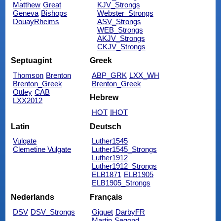
Matthew
Great
KJV_Strongs
Geneva
Bishops
Webster_Strongs
DouayRheims
ASV_Strongs
WEB_Strongs
AKJV_Strongs
CKJV_Strongs
Septuagint
Greek
Thomson
Brenton
ABP_GRK
LXX_WH
Brenton_Greek
Brenton_Greek
Ottley
CAB
Hebrew
LXX2012
HOT
IHOT
Latin
Deutsch
Vulgate
Luther1545
Clemetine Vulgate
Luther1545_Strongs
Luther1912
Luther1912_Strongs
ELB1871
ELB1905
ELB1905_Strongs
Nederlands
Français
DSV
DSV_Strongs
Giguet
DarbyFR
Martin
Segond