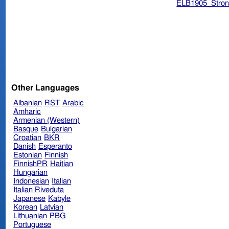
ELB1905_Stron
Other Languages
Albanian
RST
Arabic
Amharic
Armenian (Western)
Basque
Bulgarian
Croatian
BKR
Danish
Esperanto
Estonian
Finnish
FinnishPR
Haitian
Hungarian
Indonesian
Italian
Italian Riveduta
Japanese
Kabyle
Korean
Latvian
Lithuanian
PBG
Portuguese