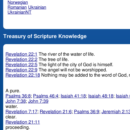
Norwegian
Romanian
Ukrainian
UkrainianNT
Treasury of Scripture Knowledge
Revelation 22:1
The river of the water of life.
Revelation 22:2
The tree of life.
Revelation 22:5
The light of the city of God is himself.
Revelation 22:9
The angel will not be worshipped.
Revelation 22:18
Nothing may be added to the word of God, 
A pure.
Psalms 36:8
;
Psalms 46:4
;
Isaiah 41:18
;
Isaiah 48:18
;
Isaiah
John 7:38
;
John 7:39
water.
Revelation 7:17
;
Revelation 21:6
;
Psalms 36:9
;
Jeremiah 2:1
clear.
Revelation 21:11
proceeding.