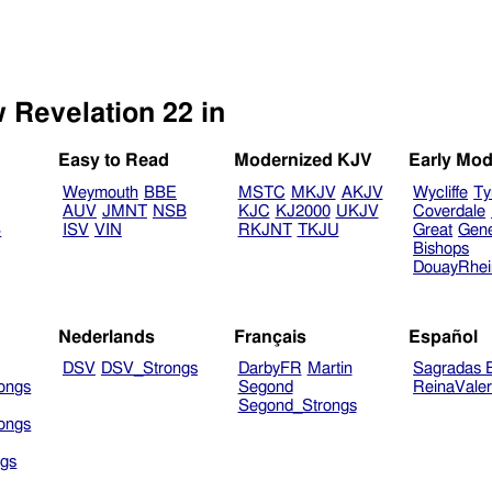
w Revelation 22 in
Easy to Read
Modernized KJV
Early Mod
Weymouth
BBE
MSTC
MKJV
AKJV
Wycliffe
Ty
AUV
JMNT
NSB
KJC
KJ2000
UKJV
Coverdale
B
ISV
VIN
RKJNT
TKJU
Great
Gen
Bishops
DouayRhe
Nederlands
Français
Español
DSV
DSV_Strongs
DarbyFR
Martin
Sagradas E
ongs
Segond
ReinaVale
Segond_Strongs
ongs
gs