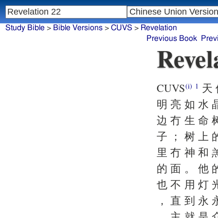
Study Bible
>
Bible Versions
>
CUVS
>
Revelation
Previous Book
Prev
Revel
CUVS
天 
(i)
1
明 亮 如 水 
边 冇 生 命 
子 ； 树 上 
里 冇 神 和 
的 面 。 他 
也 不 用 灯 
， 直 到 永 
。 主 就 是 