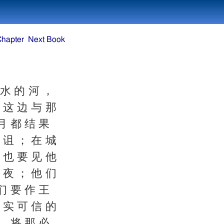
Chapter
Next Book
 水 的 河 ，
 这 边 与 那
月 都 结 果
 诅 ； 在 城
也 要 见 他
 夜 ； 他 们
们 要 作 王
 实 可 信 的
， 将 那 必