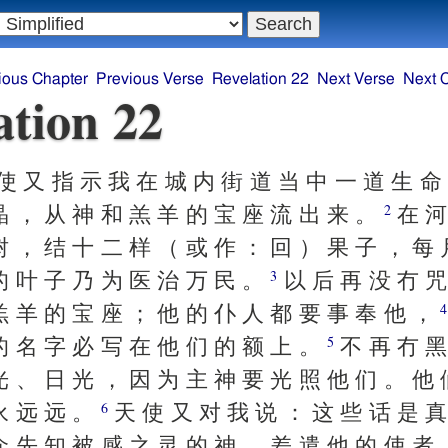
ious Chapter
Previous Verse
Revelation 22
Next Verse
Next 
ation 22
使 又 指 示 我 在 城 内 街 道 当 中 一 道 生 命
晶 ， 从 神 和 羔 羊 的 宝 座 流 出 来 。
在 河
2
树 ， 结 十 二 样 （ 或 作 ： 回 ） 果 子 ， 每 
的 叶 子 乃 为 医 治 万 民 。
以 后 再 没 冇 咒
3
羔 羊 的 宝 座 ； 他 的 仆 人 都 要 事 奉 他 ，
4
的 名 字 必 写 在 他 们 的 额 上 。
不 再 冇 黑
5
光 、 日 光 ， 因 为 主 神 要 光 照 他 们 。 他 
永 远 远 。
天 使 又 对 我 说 ： 这 些 话 是 真
6
众 先 知 被 感 之 灵 的 神 ， 差 遣 他 的 使 者 