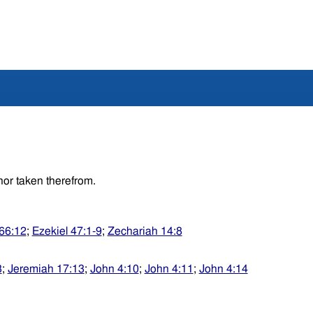
nor taken therefrom.
 66:12
;
Ezekiel 47:1-9
;
Zechariah 14:8
3
;
Jeremiah 17:13
;
John 4:10
;
John 4:11
;
John 4:14