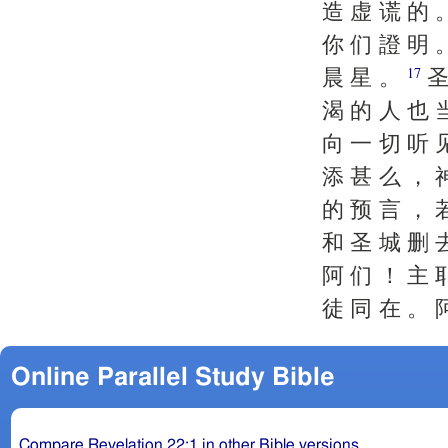
造 虚 谎 的 
你 们 證 明 
晨 星 。
圣
17
渴 的 人 也 
向 一 切 听 
添 甚 么 ， 
的 预 言 ， 
和 圣 城 删 
阿 们 ！ 主 
徒 同 在 。 
Online Parallel Study Bible
Compare Revelation 22:1 in other Bible versions