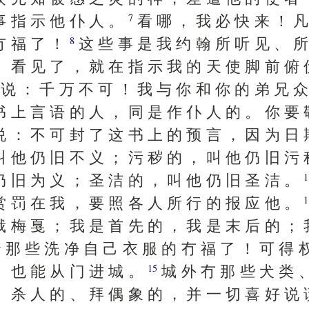
事 指 示 他 仆 人 。
看 哪 ， 我 必 快 来 ！ 凡
7
冇 福 了 ！
这 些 事 是 我 约 翰 所 听 见 、 所
8
、 看 见 了 ， 就 在 指 示 我 的 天 使 脚 前 俯 
说 ： 千 万 不 可 ！ 我 与 你 和 你 的 弟 兄 众
书 上 言 语 的 人 ， 同 是 作 仆 人 的 。 你 要
说 ： 不 可 封 了 这 书 上 的 预 言 ， 因 为 日
叫 他 仍 旧 不 义 ； 污 秽 的 ， 叫 他 仍 旧 污 
仍 旧 为 义 ； 圣 洁 的 ， 叫 他 仍 旧 圣 洁 。
1
赏 罚 在 我 ， 要 照 各 人 所 行 的 报 应 他 。
1
俄 梅 戛 ； 我 是 首 先 的 ， 我 是 末 后 的 ； 
那 些 洗 净 自 己 衣 服 的 冇 福 了 ！ 可 得 
4
， 也 能 从 门 进 城 。
城 外 冇 那 些 犬 类 
15
、 杀 人 的 、 拜 偶 象 的 ， 并 一 切 喜 好 说 