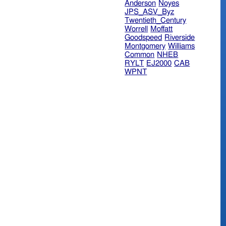
Anderson
Noyes
JPS_ASV_Byz
Twentieth_Century
Worrell
Moffatt
Goodspeed
Riverside
Montgomery
Williams
Common
NHEB
RYLT
EJ2000
CAB
WPNT