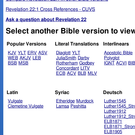
Revelation 22:1 Cross References - CUVS
Ask a question about Revelation 22
Select another Bible version to vie
Popular Versions
Literal Translations
Interlinears
KJV
YLT
ERV
ASV
Diaglott
YLT
Apostolic Bible
WEB
AKJV
LEB
JuliaSmith
Darby
Polyglot
BSB
MSB
Rotherham
Godbey
IGNT
ACVI
BI
Concordant
LITV
ECB
ACV
BLB
MLV
Latin
Syriac
Deutsch
Vulgate
Etheridge
Murdock
Luther1545
Clemetine Vulgate
Lamsa
Peshitta
Luther1545_Str
Luther1912
Luther1912_Str
ELB1871
ELB1871_Stron
ELB1905