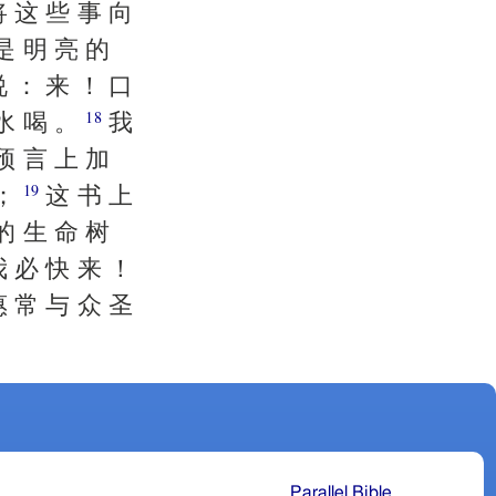
将 这 些 事 向
是 明 亮 的
说 ： 来 ！ 口
 水 喝 。
我
18
预 言 上 加
 ；
这 书 上
19
的 生 命 树
我 必 快 来 ！
惠 常 与 众 圣
Parallel Bible