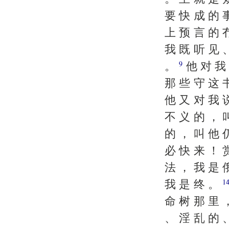
要 快 成 的 
上 预 言 的 
我 既 听 见 
。
他 对 我 
9
那 些 守 这 
他 又 对 我 
不 义 的 ， 
的 ， 叫 他 
必 快 来 ！ 
法 ， 我 是 
我 是 终 。
1
命 树 那 里 
、 淫 乱 的 