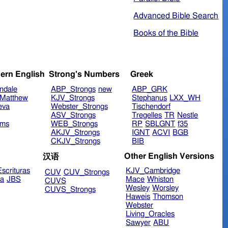
Advanced Bible Search
Books of the Bible
ern English
Strong's Numbers
Greek
ndale
ABP_Strongs
new
ABP_GRK
Matthew
KJV_Strongs
Stephanus
LXX_WH
eva
Webster_Strongs
Tischendorf
ASV_Strongs
Tregelles
TR
Nestle
ims
WEB_Strongs
RP
SBLGNT
f35
AKJV_Strongs
IGNT
ACVI
BGB
CKJV_Strongs
BIB
Other English Versions
汉语
scrituras
KJV_Cambridge
CUV
CUV_Strongs
ra
JBS
Mace
Whiston
CUVS
Wesley
Worsley
CUVS_Strongs
Haweis
Thomson
Webster
Living_Oracles
Sawyer
ABU