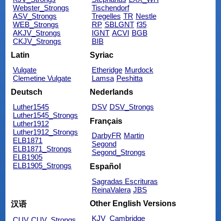
Webster_Strongs
Tischendorf
ASV_Strongs
Tregelles
TR
Nestle
WEB_Strongs
RP
SBLGNT
f35
AKJV_Strongs
IGNT
ACVI
BGB
CKJV_Strongs
BIB
Latin
Syriac
Vulgate
Etheridge
Murdock
Clemetine Vulgate
Lamsa
Peshitta
Deutsch
Nederlands
Luther1545
DSV
DSV_Strongs
Luther1545_Strongs
Français
Luther1912
Luther1912_Strongs
DarbyFR
Martin
ELB1871
Segond
ELB1871_Strongs
Segond_Strongs
ELB1905
ELB1905_Strongs
Español
Sagradas Escrituras
ReinaValera
JBS
Other English Versions
汉语
KJV_Cambridge
CUV
CUV_Strongs