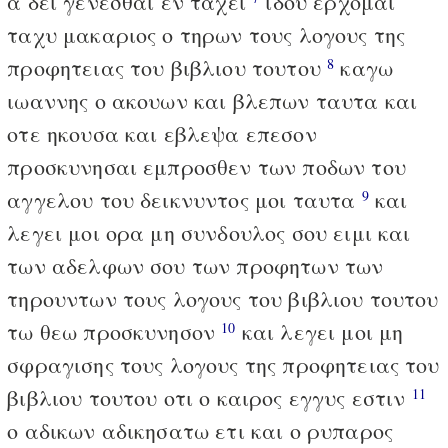
α δει γενεσθαι εν ταχει
ιδου ερχομαι
ταχυ μακαριος ο τηρων τους λογους της
προφητειας του βιβλιου τουτου
καγω
8
ιωαννης ο ακουων και βλεπων ταυτα και
οτε ηκουσα και εβλεψα επεσον
προσκυνησαι εμπροσθεν των ποδων του
αγγελου του δεικνυντος μοι ταυτα
και
9
λεγει μοι ορα μη συνδουλος σου ειμι και
των αδελφων σου των προφητων των
τηρουντων τους λογους του βιβλιου τουτου
τω θεω προσκυνησον
και λεγει μοι μη
10
σφραγισης τους λογους της προφητειας του
βιβλιου τουτου οτι ο καιρος εγγυς εστιν
11
ο αδικων αδικησατω ετι και ο ρυπαρος