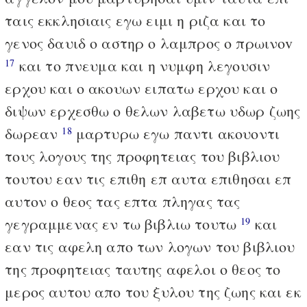
ταις εκκλησιαις εγω ειμι η ριζα και το
γενος δαυιδ ο αστηρ ο λαμπρος ο πρωινοv
και το πνευμα και η νυμφη λεγουσιν
17
ερχου και ο ακουων ειπατω ερχου και ο
διψων ερχεσθω ο θελων λαβετω υδωρ ζωης
δωρεαν
μαρτυρω εγω παντι ακουοντι
18
τους λογους της προφητειας του βιβλιου
τουτου εαν τις επιθη επ αυτα επιθησαι επ
αυτον ο θεος τας επτα πληγας τας
γεγραμμενας εν τω βιβλιω τουτω
και
19
εαν τις αφελη απο των λογων του βιβλιου
της προφητειας ταυτης αφελοι ο θεος το
μερος αυτου απο του ξυλου της ζωης και εκ