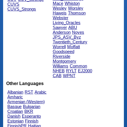
Mace
Whiston
CUVS
Wesley
Worsley
CUVS_Strongs
Haweis
Thomson
Webster
Living_Oracles
Sawyer
ABU
Anderson
Noyes
JPS_ASV_Byz
Twentieth_Century
Worrell
Moffatt
Goodspeed
Riverside
Montgomery
Williams
Common
NHEB
RYLT
EJ2000
CAB
WPNT
Other Languages
Albanian
RST
Arabic
Amharic
Armenian (Western)
Basque
Bulgarian
Croatian
BKR
Danish
Esperanto
Estonian
Finnish
FinnishPR
Haitian