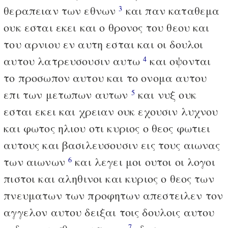
θεραπειαν των εθνων
και παν καταθεμα
3
ουκ εσται εκει και ο θρονος του θεου και
του αρνιου εν αυτη εσται και οι δουλοι
αυτου λατρευσουσιν αυτω
και οψονται
4
το προσωπον αυτου και το ονομα αυτου
επι των μετωπων αυτων
και νυξ ουκ
5
εσται εκει και χρειαν ουκ εχουσιν λυχνου
και φωτος ηλιου οτι κυριος ο θεος φωτιει
αυτους και βασιλευσουσιν εις τους αιωνας
των αιωνων
και λεγει μοι ουτοι οι λογοι
6
πιστοι και αληθινοι και κυριος ο θεος των
πνευματων των προφητων απεστειλεν τον
αγγελον αυτου δειξαι τοις δουλοις αυτου
7