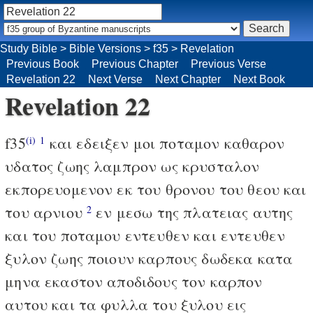
Study Bible
>
Bible Versions
>
f35
>
Revelation
Previous Book
Previous Chapter
Previous Verse
Revelation 22
Next Verse
Next Chapter
Next Book
Revelation 22
f35
και εδειξεν μοι ποταμον καθαρον
(i)
1
υδατος ζωης λαμπρον ως κρυσταλον
εκπορευομενον εκ του θρονου του θεου και
του αρνιου
εν μεσω της πλατειας αυτης
2
και του ποταμου εντευθεν και εντευθεν
ξυλον ζωης ποιουν καρπους δωδεκα κατα
μηνα εκαστον αποδιδους τον καρπον
αυτου και τα φυλλα του ξυλου εις