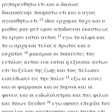
ρυπαρευθητω ετι και ο δικαιος
δικαιοσυνην ποιησατω ετι και ο αγιος
αγιασθητω ετι
ιδου ερχομαι ταχυ και ο
12
μισθος μου μετ εμου αποδουναι εκαστω ως
το εργον εσται αυτου
εγω το αλφα και
13
το ω αρχη και τελος ο πρωτος και ο
εσχατοv
μακαριοι οι ποιουντες τας
14
εντολας αυτου ινα εσται η εξουσια αυτων
επι το ξυλον της ζωης και τοις πυλωσιν
εισελθωσιν εις την πολιν
εξω οι κυνες
15
και οι φαρμακοι και οι πορνοι και οι
φονεις και οι ειδωλολατραι και πας φιλων
και ποιων ψευδοv
εγω ιησους επεμψα τον
16
αγγελον μου μαρτυρησαι υμιν ταυτα επι