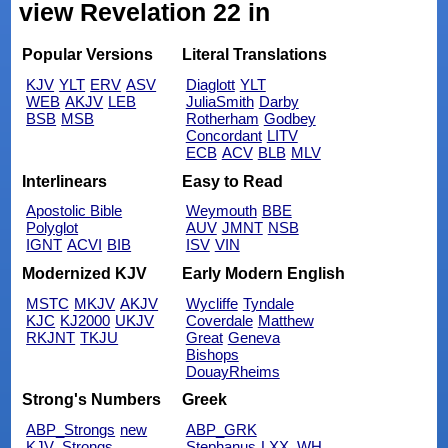
view Revelation 22 in
Popular Versions
Literal Translations
KJV
YLT
ERV
ASV
Diaglott
YLT
WEB
AKJV
LEB
JuliaSmith
Darby
BSB
MSB
Rotherham
Godbey
Concordant
LITV
ECB
ACV
BLB
MLV
Interlinears
Easy to Read
Apostolic Bible
Weymouth
BBE
Polyglot
AUV
JMNT
NSB
IGNT
ACVI
BIB
ISV
VIN
Modernized KJV
Early Modern English
MSTC
MKJV
AKJV
Wycliffe
Tyndale
KJC
KJ2000
UKJV
Coverdale
Matthew
RKJNT
TKJU
Great
Geneva
Bishops
DouayRheims
Strong's Numbers
Greek
ABP_Strongs
new
ABP_GRK
KJV_Strongs
Stephanus
LXX_WH