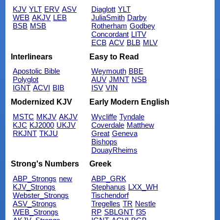
KJV
YLT
ERV
ASV
Diaglott
YLT
WEB
AKJV
LEB
JuliaSmith
Darby
BSB
MSB
Rotherham
Godbey
Concordant
LITV
ECB
ACV
BLB
MLV
Interlinears
Easy to Read
Apostolic Bible
Weymouth
BBE
Polyglot
AUV
JMNT
NSB
IGNT
ACVI
BIB
ISV
VIN
Modernized KJV
Early Modern English
MSTC
MKJV
AKJV
Wycliffe
Tyndale
KJC
KJ2000
UKJV
Coverdale
Matthew
RKJNT
TKJU
Great
Geneva
Bishops
DouayRheims
Strong's Numbers
Greek
ABP_Strongs
new
ABP_GRK
KJV_Strongs
Stephanus
LXX_WH
Webster_Strongs
Tischendorf
ASV_Strongs
Tregelles
TR
Nestle
WEB_Strongs
RP
SBLGNT
f35