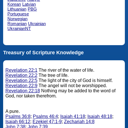
Korean
Latvian
Lithuanian
PBG
Portuguese
Norwegian
Romanian
Ukrainian
UkrainianNT
Treasury of Scripture Knowledge
Revelation 22:1
The river of the water of life.
Revelation 22:2
The tree of life.
Revelation 22:5
The light of the city of God is himself.
Revelation 22:9
The angel will not be worshipped.
Revelation 22:18
Nothing may be added to the word of
God, nor taken therefrom.
A pure.
Psalms 36:8
;
Psalms 46:4
;
Isaiah 41:18
;
Isaiah 48:18
;
Isaiah 66:12
;
Ezekiel 47:1-9
;
Zechariah 14:8
John 7:38
;
John 7:39