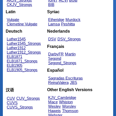
AKJV_Strongs
IGNT
ACVI
BGB
CKJV_Strongs
BIB
Latin
Syriac
Vulgate
Etheridge
Murdock
Clemetine Vulgate
Lamsa
Peshitta
Deutsch
Nederlands
Luther1545
DSV
DSV_Strongs
Luther1545_Strongs
Français
Luther1912
Luther1912_Strongs
DarbyFR
Martin
ELB1871
Segond
ELB1871_Strongs
Segond_Strongs
ELB1905
ELB1905_Strongs
Español
Sagradas Escrituras
ReinaValera
JBS
Other English Versions
汉语
KJV_Cambridge
CUV
CUV_Strongs
Mace
Whiston
CUVS
Wesley
Worsley
CUVS_Strongs
Haweis
Thomson
Webster