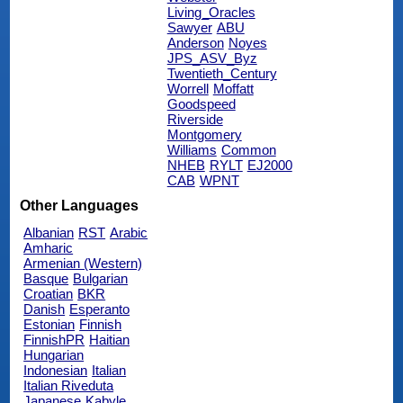
Living_Oracles
Sawyer
ABU
Anderson
Noyes
JPS_ASV_Byz
Twentieth_Century
Worrell
Moffatt
Goodspeed
Riverside
Montgomery
Williams
Common
NHEB
RYLT
EJ2000
CAB
WPNT
Other Languages
Albanian
RST
Arabic
Amharic
Armenian (Western)
Basque
Bulgarian
Croatian
BKR
Danish
Esperanto
Estonian
Finnish
FinnishPR
Haitian
Hungarian
Indonesian
Italian
Italian Riveduta
Japanese
Kabyle