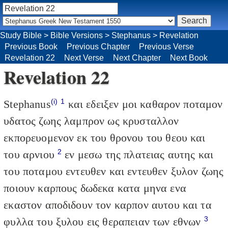
Study Bible
>
Bible Versions
>
Stephanus
>
Revelation
Previous Book
Previous Chapter
Previous Verse
Revelation 22
Next Verse
Next Chapter
Next Book
Revelation 22
(i)
1
Stephanus
και εδειξεν μοι καθαρον ποταμον
υδατος ζωης λαμπρον ως κρυσταλλον
εκπορευομενον εκ του θρονου του θεου και
2
του αρνιου
εν μεσω της πλατειας αυτης και
του ποταμου εντευθεν και εντευθεν ξυλον ζωης
ποιουν καρπους δωδεκα κατα μηνα ενα
εκαστον αποδιδουν τον καρπον αυτου και τα
3
φυλλα του ξυλου εις θεραπειαν των εθνων