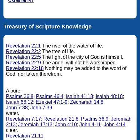
UkrainianNT
Treasury of Scripture Knowledge
Revelation 22:1
The river of the water of life.
Revelation 22:2
The tree of life.
Revelation 22:5
The light of the city of God is himself.
Revelation 22:9
The angel will not be worshipped.
Revelation 22:18
Nothing may be added to the word of
God, nor taken therefrom.
A pure.
Psalms 36:8
;
Psalms 46:4
;
Isaiah 41:18
;
Isaiah 48:18
;
Isaiah 66:12
;
Ezekiel 47:1-9
;
Zechariah 14:8
John 7:38
;
John 7:39
water.
Revelation 7:17
;
Revelation 21:6
;
Psalms 36:9
;
Jeremiah
2:13
;
Jeremiah 17:13
;
John 4:10
;
John 4:11
;
John 4:14
clear.
Revelation 21:11