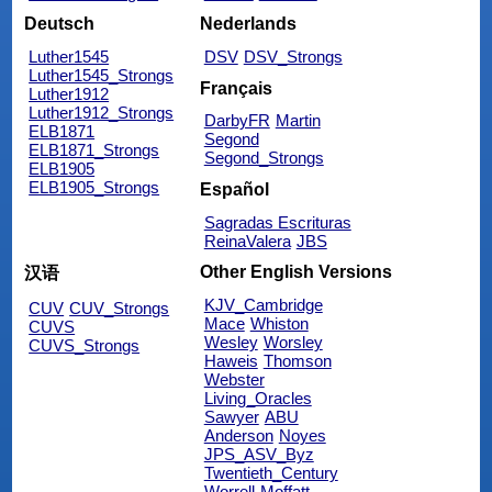
Deutsch
Nederlands
Luther1545
DSV
DSV_Strongs
Luther1545_Strongs
Français
Luther1912
Luther1912_Strongs
DarbyFR
Martin
ELB1871
Segond
ELB1871_Strongs
Segond_Strongs
ELB1905
ELB1905_Strongs
Español
Sagradas Escrituras
ReinaValera
JBS
Other English Versions
汉语
KJV_Cambridge
CUV
CUV_Strongs
Mace
Whiston
CUVS
Wesley
Worsley
CUVS_Strongs
Haweis
Thomson
Webster
Living_Oracles
Sawyer
ABU
Anderson
Noyes
JPS_ASV_Byz
Twentieth_Century
Worrell
Moffatt