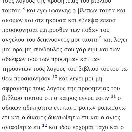
τους λογους της προφητειας του βιβλιου
8
τουτου
και εγω ιωαννης ο βλεπων ταυτα και
ακουων και οτε ηκουσα και εβλεψα επεσα
προσκυνησαι εμπροσθεν των ποδων του
9
αγγελου του δεικνυοντος μοι ταυτα
και λεγει
μοι ορα μη συνδουλος σου γαρ ειμι και των
αδελφων σου των προφητων και των
τηρουντων τους λογους του βιβλιου τουτου τω
10
θεω προσκυνησον
και λεγει μοι μη
σφραγισης τους λογους της προφητειας του
11
βιβλιου τουτου οτι ο καιρος εγγυς εστιν
ο
αδικων αδικησατω ετι και ο ρυπων ρυπωσατω
ετι και ο δικαιος δικαιωθητω ετι και ο αγιος
12
αγιασθητω ετι
και ιδου ερχομαι ταχυ και ο