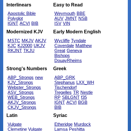
Interlinears
Easy to Read
Apostolic Bible
Weymouth
BBE
Polyglot
AUV
JMNT
NSB
IGNT
ACVI
BIB
ISV
VIN
Modernized KJV
Early Modern English
MSTC
MKJV
AKJV
Wycliffe
Tyndale
KJC
KJ2000
UKJV
Coverdale
Matthew
RKJNT
TKJU
Great
Geneva
Bishops
DouayRheims
Strong's Numbers
Greek
ABP_Strongs
new
ABP_GRK
KJV_Strongs
Stephanus
LXX_WH
Webster_Strongs
Tischendorf
ASV_Strongs
Tregelles
TR
Nestle
WEB_Strongs
RP
SBLGNT
f35
AKJV_Strongs
IGNT
ACVI
BGB
CKJV_Strongs
BIB
Latin
Syriac
Vulgate
Etheridge
Murdock
Clemetine Vulgate
Lamsa
Peshitta