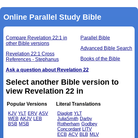
Online Parallel Study Bible
Compare Revelation 22:1 in
Parallel Bible
other Bible versions
Advanced Bible Search
Revelation 22:1 Cross
Books of the Bible
References - Stephanus
Ask a question about Revelation 22
Select another Bible version to
view Revelation 22 in
Popular Versions
Literal Translations
KJV
YLT
ERV
ASV
Diaglott
YLT
WEB
AKJV
LEB
JuliaSmith
Darby
BSB
MSB
Rotherham
Godbey
Concordant
LITV
ECB
ACV
BLB
MLV