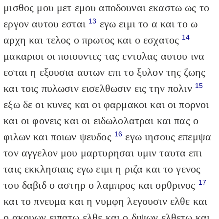
μισθος μου μετ εμου αποδουναι εκαστω ως το
13
εργον αυτου εσται
εγω ειμι το α και το ω
14
αρχη και τελος ο πρωτος και ο εσχατος
μακαριοι οι ποιουντες τας εντολας αυτου ινα
εσται η εξουσια αυτων επι το ξυλον της ζωης
15
και τοις πυλωσιν εισελθωσιν εις την πολιν
εξω δε οι κυνες και οι φαρμακοι και οι πορνοι
και οι φονεις και οι ειδωλολατραι και πας ο
16
φιλων και ποιων ψευδος
εγω ιησους επεμψα
τον αγγελον μου μαρτυρησαι υμιν ταυτα επι
ταις εκκλησιαις εγω ειμι η ριζα και το γενος
17
του δαβιδ ο αστηρ ο λαμπρος και ορθρινος
και το πνευμα και η νυμφη λεγουσιν ελθε και
ο ακουων ειπατω ελθε και ο διψων ελθετω και