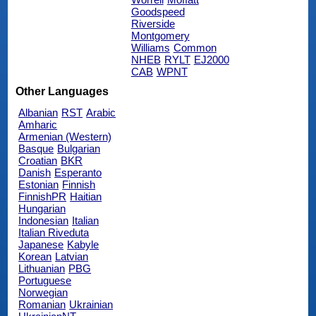
Goodspeed
Riverside
Montgomery
Williams
Common
NHEB
RYLT
EJ2000
CAB
WPNT
Other Languages
Albanian
RST
Arabic
Amharic
Armenian (Western)
Basque
Bulgarian
Croatian
BKR
Danish
Esperanto
Estonian
Finnish
FinnishPR
Haitian
Hungarian
Indonesian
Italian
Italian Riveduta
Japanese
Kabyle
Korean
Latvian
Lithuanian
PBG
Portuguese
Norwegian
Romanian
Ukrainian