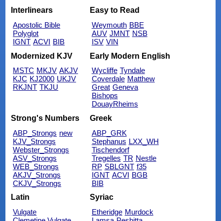
Interlinears
Easy to Read
Apostolic Bible
Weymouth
BBE
Polyglot
AUV
JMNT
NSB
IGNT
ACVI
BIB
ISV
VIN
Modernized KJV
Early Modern English
MSTC
MKJV
AKJV
Wycliffe
Tyndale
KJC
KJ2000
UKJV
Coverdale
Matthew
RKJNT
TKJU
Great
Geneva
Bishops
DouayRheims
Strong's Numbers
Greek
ABP_Strongs
new
ABP_GRK
KJV_Strongs
Stephanus
LXX_WH
Webster_Strongs
Tischendorf
ASV_Strongs
Tregelles
TR
Nestle
WEB_Strongs
RP
SBLGNT
f35
AKJV_Strongs
IGNT
ACVI
BGB
CKJV_Strongs
BIB
Latin
Syriac
Vulgate
Etheridge
Murdock
Clemetine Vulgate
Lamsa
Peshitta