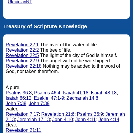
UkrainianNT
Treasury of Scripture Knowledge
Revelation 22:1
The river of the water of life.
Revelation 22:2
The tree of life.
Revelation 22:5
The light of the city of God is himself.
Revelation 22:9
The angel will not be worshipped.
Revelation 22:18
Nothing may be added to the word of
God, nor taken therefrom.
A pure.
Psalms 36:8
;
Psalms 46:4
;
Isaiah 41:18
;
Isaiah 48:18
;
Isaiah 66:12
;
Ezekiel 47:1-9
;
Zechariah 14:8
John 7:38
;
John 7:39
water.
Revelation 7:17
;
Revelation 21:6
;
Psalms 36:9
;
Jeremiah
2:13
;
Jeremiah 17:13
;
John 4:10
;
John 4:11
;
John 4:14
clear.
Revelation 21:11