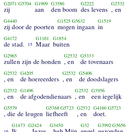
G2071
G5704
G1909
G3586
G2222
G2532
zij
aan
den boom
des levens
, en
G4440
G1525
G5632
G1519
zij door de poorten
mogen ingaan
in
G4172
G1161
G1854
de stad.
Maar
buiten
15
G2965
G2532
G5333
zullen zijn de honden
, en
de tovenaars
G2532
G4205
G2532
G5406
, en
de hoereerders
, en
de doodslagers
G2532
G1496
G2532
G3956
, en
de afgodendienaars
, en
een iegelijk
G5579
G5368
G5723
G2532
G4160
G5723
, die de leugen
liefheeft
, en
doet.
G1473
G2424
G3450
G32
G3992
G5656
Ik
, Jezus
, heb Mijn
engel
gezonden
16