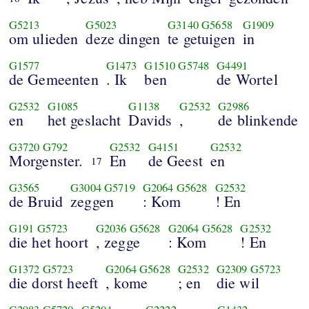
G5213
G5023
G3140
G5658
G1909
om ulieden
deze dingen
te getuigen
in
G1577
G1473
G1510
G5748
G4491
de Gemeenten
. Ik
ben
de Wortel
G2532
G1085
G1138
G2532
G2986
en
het geslacht
Davids
,
de blinkende
G3720
G792
G2532
G4151
G2532
Morgenster.
En
de Geest
en
17
G3565
G3004
G5719
G2064
G5628
G2532
de Bruid
zeggen
: Kom
! En
G191
G5723
G2036
G5628
G2064
G5628
G2532
die het hoort
, zegge
: Kom
! En
G1372
G5723
G2064
G5628
G2532
G2309
G5723
die dorst heeft
, kome
; en
die wil