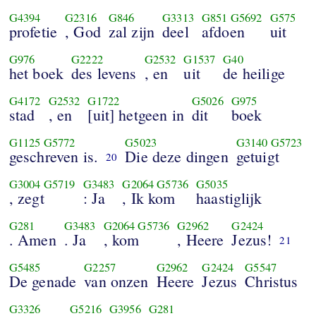
G4394
G2316
G846
G3313
G851
G5692
G575
profetie
, God
zal zijn
deel
afdoen
uit
G976
G2222
G2532
G1537
G40
het boek
des levens
, en
uit
de heilige
G4172
G2532
G1722
G5026
G975
stad
, en
[uit] hetgeen in
dit
boek
G1125
G5772
G5023
G3140
G5723
geschreven is.
Die deze dingen
getuigt
20
G3004
G5719
G3483
G2064
G5736
G5035
, zegt
: Ja
, Ik kom
haastiglijk
G281
G3483
G2064
G5736
G2962
G2424
. Amen
. Ja
, kom
, Heere
Jezus!
21
G5485
G2257
G2962
G2424
G5547
De genade
van onzen
Heere
Jezus
Christus
G3326
G5216
G3956
G281