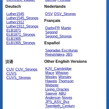
Deutsch
Nederlands
Luther1545
DSV
DSV_Strongs
Luther1545_Strongs
Français
Luther1912
Luther1912_Strongs
DarbyFR
Martin
ELB1871
Segond
ELB1871_Strongs
Segond_Strongs
ELB1905
ELB1905_Strongs
Español
Sagradas Escrituras
ReinaValera
JBS
Other English Versions
汉语
KJV_Cambridge
CUV
CUV_Strongs
Mace
Whiston
CUVS
Wesley
Worsley
CUVS_Strongs
Haweis
Thomson
Webster
Living_Oracles
Sawyer
ABU
Anderson
Noyes
JPS_ASV_Byz
Twentieth_Century