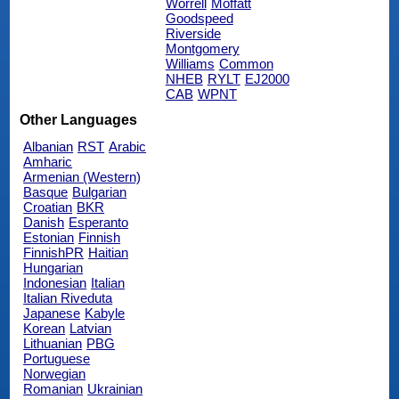
Worrell
Moffatt
Goodspeed
Riverside
Montgomery
Williams
Common
NHEB
RYLT
EJ2000
CAB
WPNT
Other Languages
Albanian
RST
Arabic
Amharic
Armenian (Western)
Basque
Bulgarian
Croatian
BKR
Danish
Esperanto
Estonian
Finnish
FinnishPR
Haitian
Hungarian
Indonesian
Italian
Italian Riveduta
Japanese
Kabyle
Korean
Latvian
Lithuanian
PBG
Portuguese
Norwegian
Romanian
Ukrainian