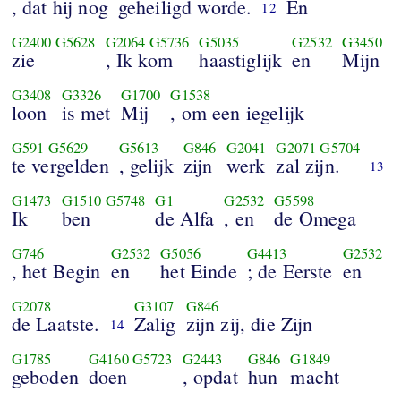
, dat hij nog
geheiligd worde.
En
12
G2400
G5628
G2064
G5736
G5035
G2532
G3450
zie
, Ik kom
haastiglijk
en
Mijn
G3408
G3326
G1700
G1538
loon
is met
Mij
, om een iegelijk
G591
G5629
G5613
G846
G2041
G2071
G5704
te vergelden
, gelijk
zijn
werk
zal zijn.
13
G1473
G1510
G5748
G1
G2532
G5598
Ik
ben
de Alfa
, en
de Omega
G746
G2532
G5056
G4413
G2532
, het Begin
en
het Einde
; de Eerste
en
G2078
G3107
G846
de Laatste.
Zalig
zijn zij, die Zijn
14
G1785
G4160
G5723
G2443
G846
G1849
geboden
doen
, opdat
hun
macht