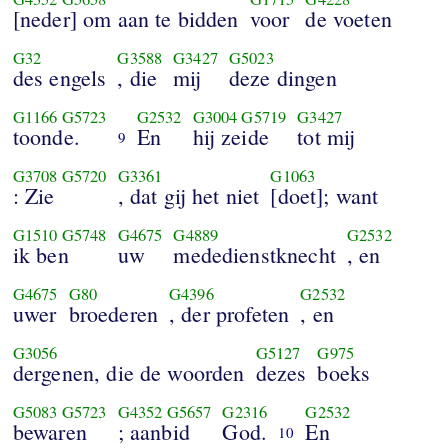
[neder] om aan te bidden
voor
de voeten
G32
G3588
G3427
G5023
des engels
, die
mij
deze dingen
G1166
G5723
G2532
G3004
G5719
G3427
toonde.
En
hij zeide
tot mij
9
G3708
G5720
G3361
G1063
: Zie
, dat gij het niet
[doet]; want
G1510
G5748
G4675
G4889
G2532
ik ben
uw
mededienstknecht
, en
G4675
G80
G4396
G2532
uwer
broederen
, der profeten
, en
G3056
G5127
G975
dergenen, die de woorden
dezes
boeks
G5083
G5723
G4352
G5657
G2316
G2532
bewaren
; aanbid
God.
En
10