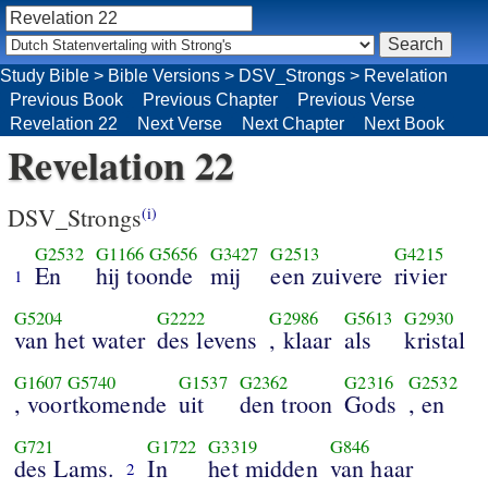
Study Bible
>
Bible Versions
>
DSV_Strongs
>
Revelation
Previous Book
Previous Chapter
Previous Verse
Revelation 22
Next Verse
Next Chapter
Next Book
Revelation 22
DSV_Strongs
(i)
G2532
G1166
G5656
G3427
G2513
G4215
En
hij toonde
mij
een zuivere
rivier
1
G5204
G2222
G2986
G5613
G2930
van het water
des levens
, klaar
als
kristal
G1607
G5740
G1537
G2362
G2316
G2532
, voortkomende
uit
den troon
Gods
, en
G721
G1722
G3319
G846
des Lams.
In
het midden
van haar
2