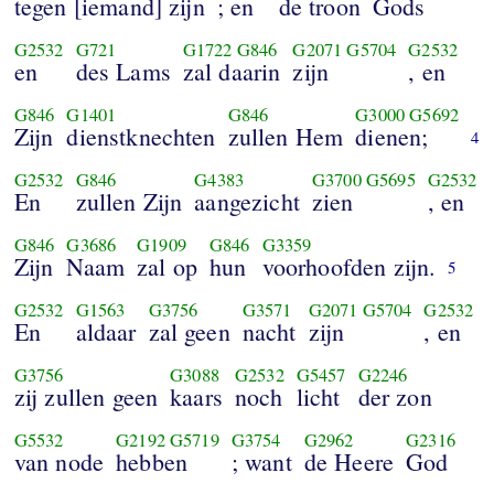
tegen [iemand] zijn
; en
de troon
Gods
G2532
G721
G1722
G846
G2071
G5704
G2532
en
des Lams
zal daarin
zijn
, en
G846
G1401
G846
G3000
G5692
Zijn
dienstknechten
zullen Hem
dienen;
4
G2532
G846
G4383
G3700
G5695
G2532
En
zullen Zijn
aangezicht
zien
, en
G846
G3686
G1909
G846
G3359
Zijn
Naam
zal op
hun
voorhoofden zijn.
5
G2532
G1563
G3756
G3571
G2071
G5704
G2532
En
aldaar
zal geen
nacht
zijn
, en
G3756
G3088
G2532
G5457
G2246
zij zullen geen
kaars
noch
licht
der zon
G5532
G2192
G5719
G3754
G2962
G2316
van node
hebben
; want
de Heere
God