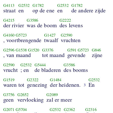
G4113
G2532
G1782
G2532
G1782
straat
en
op de ene
en
de andere zijde
G4215
G3586
G2222
der rivier
was de boom
des levens
G4160
G5723
G1427
G2590
, voortbrengende
twaalf
vruchten
G2596
G1538
G1520
G3376
G591
G5723
G846
, van maand
tot maand
gevende
zijne
G2590
G2532
G5444
G3586
vrucht
; en
de bladeren
des booms
G1519
G2322
G1484
G2532
waren tot
genezing
der heidenen.
En
3
G3756
G2652
G2089
geen
vervloeking
zal er meer
G2071
G5704
G2532
G2362
G2316