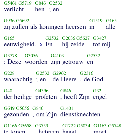
G5461
G5719
G846
G2532
verlicht
hen
; en
G936
G5692
G1519
G165
zij zullen als koningen heersen
in
alle
G165
G2532
G2036
G5627
G3427
eeuwigheid.
En
hij zeide
tot mij
6
G3778
G3056
G4103
G2532
: Deze
woorden
zijn getrouw
en
G228
G2532
G2962
G2316
waarachtig
; en
de Heere
, de God
G40
G4396
G846
G32
der heilige
profeten
, heeft Zijn
engel
G649
G5656
G846
G1401
gezonden
, om Zijn
dienstknechten
G1166
G5658
G3739
G1722
G5034
G1163
G5748
te tonen
, hetgeen
haast
moet