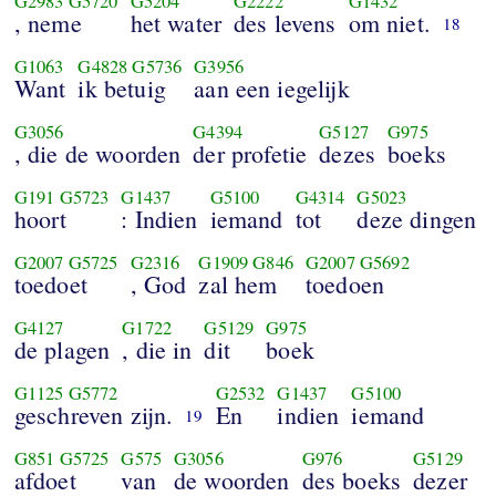
G2983
G5720
G5204
G2222
G1432
, neme
het water
des levens
om niet.
18
G1063
G4828
G5736
G3956
Want
ik betuig
aan een iegelijk
G3056
G4394
G5127
G975
, die de woorden
der profetie
dezes
boeks
G191
G5723
G1437
G5100
G4314
G5023
hoort
: Indien
iemand
tot
deze dingen
G2007
G5725
G2316
G1909
G846
G2007
G5692
toedoet
, God
zal hem
toedoen
G4127
G1722
G5129
G975
de plagen
, die in
dit
boek
G1125
G5772
G2532
G1437
G5100
geschreven zijn.
En
indien
iemand
19
G851
G5725
G575
G3056
G976
G5129
afdoet
van
de woorden
des boeks
dezer