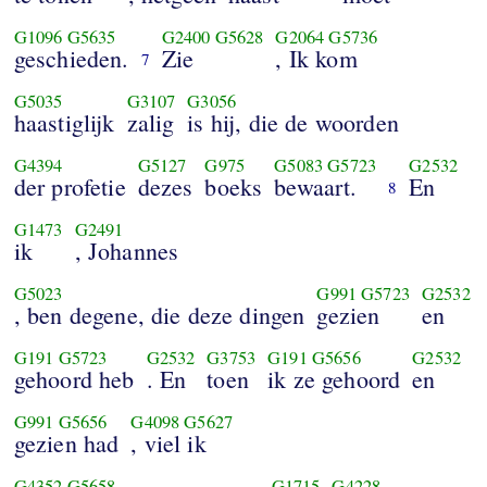
G1096
G5635
G2400
G5628
G2064
G5736
geschieden.
Zie
, Ik kom
7
G5035
G3107
G3056
haastiglijk
zalig
is hij, die de woorden
G4394
G5127
G975
G5083
G5723
G2532
der profetie
dezes
boeks
bewaart.
En
8
G1473
G2491
ik
, Johannes
G5023
G991
G5723
G2532
, ben degene, die deze dingen
gezien
en
G191
G5723
G2532
G3753
G191
G5656
G2532
gehoord heb
. En
toen
ik ze gehoord
en
G991
G5656
G4098
G5627
gezien had
, viel ik
G4352
G5658
G1715
G4228