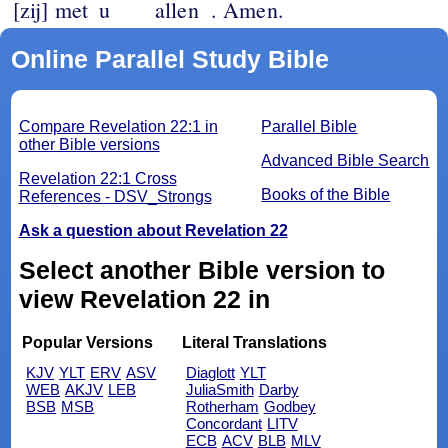
[zij] met
u
allen
. Amen.
Online Parallel Study Bible
Compare Revelation 22:1 in
Parallel Bible
other Bible versions
Advanced Bible Search
Revelation 22:1 Cross
Books of the Bible
References - DSV_Strongs
Ask a question about Revelation 22
Select another Bible version to
view Revelation 22 in
Popular Versions
Literal Translations
KJV
YLT
ERV
ASV
Diaglott
YLT
WEB
AKJV
LEB
JuliaSmith
Darby
BSB
MSB
Rotherham
Godbey
Concordant
LITV
ECB
ACV
BLB
MLV