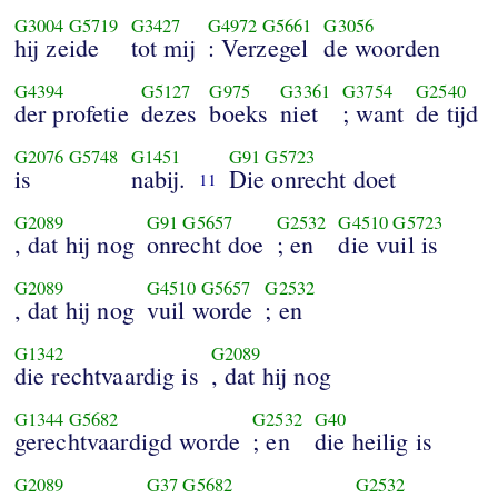
G3004
G5719
G3427
G4972
G5661
G3056
hij zeide
tot mij
: Verzegel
de woorden
G4394
G5127
G975
G3361
G3754
G2540
der profetie
dezes
boeks
niet
; want
de tijd
G2076
G5748
G1451
G91
G5723
is
nabij.
Die onrecht doet
11
G2089
G91
G5657
G2532
G4510
G5723
, dat hij nog
onrecht doe
; en
die vuil is
G2089
G4510
G5657
G2532
, dat hij nog
vuil worde
; en
G1342
G2089
die rechtvaardig is
, dat hij nog
G1344
G5682
G2532
G40
gerechtvaardigd worde
; en
die heilig is
G2089
G37
G5682
G2532