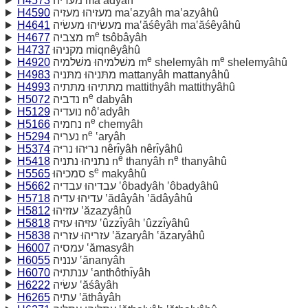
H4573
מעדיה ma‛adyâh
H4590
מעזיהוּ מעזיה ma‛azyâh ma‛azyâhû
H4641
מעשׂיהוּ מעשׂיה ma‛ăśêyâh ma‛ăśêyâhû
e
H4677
מצביה m
tsôbâyâh
H4737
מקניהוּ miqnêyâhû
e
e
H4920
משׁלמיהוּ משׁלמיה m
shelemyâh m
shelemyâhû
H4983
מתּניהוּ מתּניה mattanyâh mattanyâhû
H4993
מתּתיהוּ מתּתיה mattithyâh mattithyâhû
e
H5072
נדביה n
dabyâh
H5129
נועדיה nô‛adyâh
e
H5166
נחמיה n
chemyâh
e
H5294
נעריה n
‛aryâh
H5374
נריּהוּ נריּה nêrı̂yâh nêrı̂yâhû
e
e
H5418
נתניהוּ נתניה n
thanyâh n
thanyâhû
e
H5565
סמכיהוּ s
makyâhû
H5662
עבדיהוּ עבדיה ‛ôbadyâh ‛ôbadyâhû
H5718
עדיהוּ עדיה ‛ădâyâh ‛ădâyâhû
H5812
עזזיהוּ ‛ăzazyâhû
H5818
עזּיּהוּ עזּיּה ‛ûzzı̂yâh ‛ûzzı̂yâhû
H5838
עזריהוּ עזריה ‛ăzaryâh ‛ăzaryâhû
H6007
עמסיה ‛ămasyâh
H6055
ענניה ‛ănanyâh
H6070
ענתתיּה ‛anthôthı̂yâh
H6222
עשׂיה ‛ăśâyâh
H6265
עתיה ‛ăthâyâh