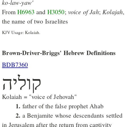
ko-law-yaw'
voice
of
Jah
Kolajah
From
H6963
and
H3050
;
;
,
the name of two Israelites
KJV Usage: Kolaiah.
Brown-Driver-Briggs' Hebrew Definitions
BDB7360
קוליה
Kolaiah = "voice of Jehovah"
1.
father of the false prophet Ahab
2.
a Benjamite whose descendants settled
in Jerusalem after the return from captivity