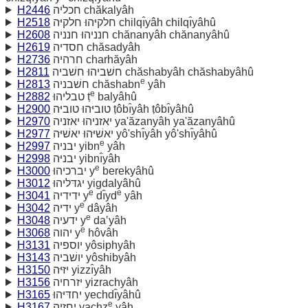
H2446
חכליה chăkalyâh
H2518
חלקיּהוּ חלקיּה chilqı̂yâh chilqı̂yâhû
H2608
חנניהוּ חנניה chănanyâh chănanyâhû
H2619
חסדיה chăsadyâh
H2736
חרהיה charhăyâh
H2811
חשׁביהוּ חשׁביה chăshabyâh chăshabyâhû
e
H2813
חשׁבניה chăshabn
yâh
e
H2882
טבליהוּ ṭ
balyâhû
H2900
טוביּהוּ טוביּה ṭôbı̂yâh ṭôbı̂yâhû
H2970
יאזניהוּ יאזניה ya'ăzanyâh ya'ăzanyâhû
H2977
יאשׁיּהוּ יאשׁיּה yô'shı̂yâh yô'shı̂yâhû
e
H2997
יבניה yibn
yâh
H2998
יבניּה yibnı̂yâh
e
H3000
יברכיהוּ y
berekyâhû
H3012
יגדּליהוּ yigdalyâhû
e
e
H3041
ידידיה y
dı̂yd
yâh
e
H3042
ידיה y
dâyâh
e
H3048
ידעיה y
da‛yâh
e
H3068
יהוה y
hôvâh
H3131
יוספיה yôsiphyâh
H3143
יושׁביה yôshibyâh
H3150
יזּיּה yizzı̂yâh
H3156
יזרחיה yizrachyâh
H3165
יחדּיּהוּ yechdı̂yâhû
e
H3167
יחזיה yachz
yâh