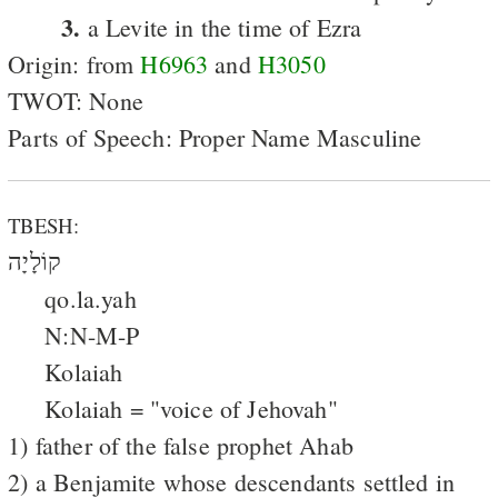
3.
a Levite in the time of Ezra
Origin: from
H6963
and
H3050
TWOT: None
Parts of Speech: Proper Name Masculine
TBESH:
קוֹלָיָה
qo.la.yah
N:N-M-P
Kolaiah
Kolaiah = "voice of Jehovah"
1) father of the false prophet Ahab
2) a Benjamite whose descendants settled in