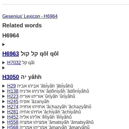
Gesenius' Lexicon - H6964
Related words
H6964
H6963
קל קול qôl qôl
H7032
קל qâl
H3050
יהּ yâhh
H29
אביּהוּ אביּה 'ăbı̂yâh 'ăbı̂yâhû
H138
אדניּהוּ אדניּה 'ădônı̂yâh 'ădônı̂yâhû
H223
אוּריּהוּ אוּריּה 'ûrı̂yâh 'ûrı̂yâhû
H245
אזניה 'ăzanyâh
H274
אחזיהוּ אחזיה 'ăchazyâh 'ăchazyâhû
H281
אחיּהוּ אחיּה 'ăchı̂yâh 'ăchı̂yâhû
H452
אליּהוּ אליּה 'êlı̂yâh 'êlı̂yâhû
H558
אמציהוּ אמציה 'ămatsyâh 'ămatsyâhû
H568
אמריהוּ אמריה 'ămaryâh 'ămaryâhû