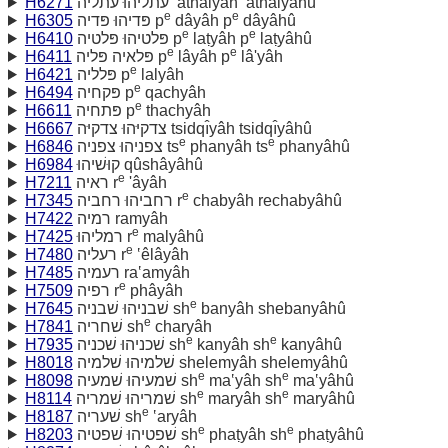
H6271
עתליהוּ עתליה ‛ăthalyâh ‛ăthalyâhû
e
e
H6305
פּדיהוּ פּדיה p
dâyâh p
dâyâhû
e
e
H6410
פּלטיהוּ פּלטיה p
laṭyâh p
laṭyâhû
e
e
H6411
פּלאיה פּליה p
lâyâh p
lâ'yâh
e
H6421
פּלליה p
lalyâh
e
H6494
פּקחיה p
qachyâh
e
H6611
פּתחיה p
thachyâh
H6667
צדקיּהוּ צדקיּה tsidqı̂yâh tsidqı̂yâhû
e
e
H6846
צפניהוּ צפניה ts
phanyâh ts
phanyâhû
H6984
קוּשׁיהוּ qûshâyâhû
e
H7211
ראיה r
'âyâh
e
H7345
רחביהוּ רחביה r
chabyâh rechabyâhû
H7422
רמיה ramyâh
e
H7425
רמליהוּ r
malyâhû
e
H7480
רעליה r
‛êlâyâh
H7485
רעמיה ra‛amyâh
e
H7509
רפיה r
phâyâh
e
H7645
שׁבניהוּ שׁבניה sh
banyâh shebanyâhû
e
H7841
שׁחריה sh
charyâh
e
e
H7935
שׁכניהוּ שׁכניה sh
kanyâh sh
kanyâhû
H8018
שׁלמיהוּ שׁלמיה shelemyâh shelemyâhû
e
e
H8098
שׁמעיהוּ שׁמעיה sh
ma‛yâh sh
ma‛yâhû
e
e
H8114
שׁמריהוּ שׁמריה sh
maryâh sh
maryâhû
e
H8187
שׁעריה sh
‛aryâh
e
e
H8203
שׁפטיהוּ שׁפטיה sh
phaṭyâh sh
phaṭyâhû