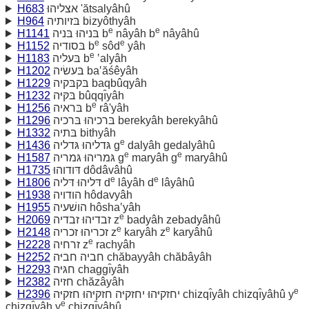
H683
אצליהוּ 'ătsalyâhû
H964
בּזיותיה bizyôthyâh
e
e
H1141
בּניהוּ בּניה b
nâyâh b
nâyâhû
e
e
H1152
בּסודיה b
sôd
yâh
e
H1183
בּעליה b
‛alyâh
H1202
בּעשׂיה ba‛ăśêyâh
H1229
בּקבּקיה baqbûqyâh
H1232
בּקּיּה bûqqı̂yâh
e
H1256
בּראיה b
râ'yâh
H1296
בּרכיהוּ בּרכיה berekyâh berekyâhû
H1332
בּתיה bithyâh
e
H1436
גּדליהוּ גּדליה g
dalyâh gedalyâhû
e
e
H1587
גּמריהוּ גּמריה g
maryâh g
maryâhû
H1735
דּודוהוּ dôdâvâhû
e
e
H1806
דּליהוּ דּליה d
lâyâh d
lâyâhû
H1938
הודויה hôdavyâh
H1955
הושׁעיה hôsha‛yâh
e
H2069
זבדיהוּ זבדיה z
badyâh zebadyâhû
e
e
H2148
זכריהוּ זכריה z
karyâh z
karyâhû
e
H2228
זרחיה z
rachyâh
H2252
חביה חביּה chăbayyâh chăbâyâh
H2293
חגּיּה chaggı̂yâh
H2382
חזיה chăzâyâh
e
H2396
יחזקיּהוּ יחזקיּה חזקיּהוּ חזקיּה chizqı̂yâh chizqı̂yâhû y
e
chizqı̂yâh y
chizqı̂yâhû